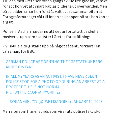
Till och med Greta ser för en gångs skulle lite glad ut, kanske
för att hon vet att snart kablas bilderna ut över världen. Men
på de bilderna har hon förstås valt att se sammanbiten ut.
Fotograferna säger väl till innan de knäpper, så att hon kan se
arg ut.
Polisen i Aachen hävdar nu att det är förtal att de skulle
medverka upp som statister i Gretas föreställning:
– VI skulle aldrig ställa upp på något sådant, förklarar en
talesman, för BBC.
GERMAN POLICE ARE DENYING THE
#GRETATHUNBERG
ARREST IS FAKE.
IN ALL MY YEARS AS AN ACTIVIST, I HAVE NEVER SEEN
POLICE STOP FOR A PHOTO OP DURING AN ARREST AT A
PROTEST. THIS IS NOT NORMAL.
PIC.TWITTER.COM/AFYYO4HF27
— SYRIAN GIRL ??? (@PARTISANGIRL)
JANUARY 19, 2023
Men eftersom filmer sprids som visar att poliser faktiskt