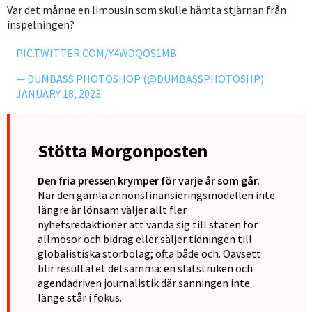
Var det månne en limousin som skulle hämta stjärnan från
inspelningen?
PIC.TWITTER.COM/Y4WDQOS1MB
— DUMBASS PHOTOSHOP (@DUMBASSPHOTOSHP)
JANUARY 18, 2023
Stötta Morgonposten
Den fria pressen krymper för varje år som går.
När den gamla annonsfinansieringsmodellen inte
längre är lönsam väljer allt fler
nyhetsredaktioner att vända sig till staten för
allmosor och bidrag eller säljer tidningen till
globalistiska storbolag; ofta både och. Oavsett
blir resultatet detsamma: en slätstruken och
agendadriven journalistik där sanningen inte
länge står i fokus.