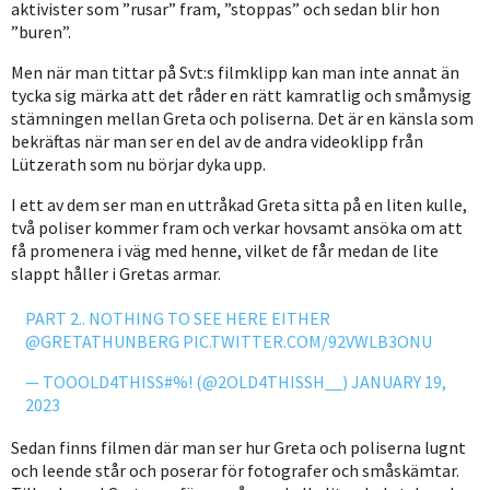
aktivister som ”rusar” fram, ”stoppas” och sedan blir hon
”buren”.
Men när man tittar på Svt:s filmklipp kan man inte annat än
tycka sig märka att det råder en rätt kamratlig och småmysig
stämningen mellan Greta och poliserna. Det är en känsla som
bekräftas när man ser en del av de andra videoklipp från
Lützerath som nu börjar dyka upp.
I ett av dem ser man en uttråkad Greta sitta på en liten kulle,
två poliser kommer fram och verkar hovsamt ansöka om att
få promenera i väg med henne, vilket de får medan de lite
slappt håller i Gretas armar.
PART 2.. NOTHING TO SEE HERE EITHER
@GRETATHUNBERG
PIC.TWITTER.COM/92VWLB3ONU
— TOOOLD4THISS#%! (@2OLD4THISSH__)
JANUARY 19,
2023
Sedan finns filmen där man ser hur Greta och poliserna lugnt
och leende står och poserar för fotografer och småskämtar.