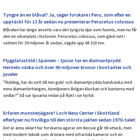
Tyngre än en blåval? Ja, säger forskare i Peru, som efter en
upptäckt för 13 år sedan nu presenterar Perucetus colossus
Blåvalen har länge ansetts vara det tyngsta djur som funnits, men nu får
den en silverplats i historien. Perucetus colossus, som gled runt i
vattnet för 39 miljoner år sedan, vägde upp till 320 ton.
Flygplatsstöld i Spanien – tjuvar tar en diamantprydd
Hermès-väska och över 90 miljoner kronor i kontanter och
juveler
”Älskling, har du sett till min guld- och diamantprydda handväska med
mina diamantörhängen, tiomiljoners Bvlgari-klockan och buntarna med
sedlar?” Då var tjuvarna redan på flykt i sin hyrbil.
Erfaren monsterjägare? Loch Ness Center i Skottland
efterlyser nu frivilliga till den största jakten sedan 1970-talet
Det är ännu oklart hur forskarna agerar om Nessie går till attack, men
med modern teknik som drönare med infraröda kameror och en