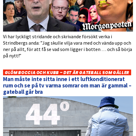
Vi har lyckligt stridande och skrivande försökt verka i
Strindbergs anda: ”Jag skulle vilja vara med och vända upp och
ner på allt, för att få se vad som ligger i botten … och så börja
på nytt!”
GLÖM BOCCIA OCH KUBB – DET ÄR GATEBALL SOM GÄLLER
Man måste inte sitta inne i ett luftkonditionerat
rum och se på tv varma somrar om man är gammal –
gateball går bra