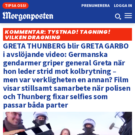
TIPSA OSS!
PRENUMERERA
LOGGA IN
KOMMENTAR: TYSTNAD! TAGNING!
VILKEN DRAGNING
GRETA THUNBERG blir GRETA GARBO
i avslöjande video: Germanska
gendarmer griper general Greta när
hon leder strid mot kolbrytning –
men var verkligheten en annan? Film
visar stillsamt samarbete när polisen
och Thunberg fixar selfies som
passar båda parter