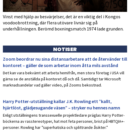
Vinst med hjälp av besvärjelser, det är en viktig del i Kongos
voodoobrottning, där flera utövare livnär sig på
underhållningen. Berömd boxningsmatch 1974 lade grunden.
NOTISER
Zoom beordrar nu sina distansarbetare att de återvänder till
kontoret – gäller de som arbetar inom åtta mils avstånd
Det kan vara bekvämt att arbeta hemifrån, men stora företag i USA vill
gärna se de anställda på kontoret då och då. Samtidigt tar Microsoft
marknadsandelar vad gäller video, på Zooms bekostnad.
Harry Potter-utställning kallar J.K. Rowling ett ”kallt,
hjärtlöst, glädjesugande väsen” – stryker nu hennes namn
Enligt utställningens transsexuelle projektledare präglas Harry Potter-
böckerna av rasstereotyper, hat mot feta personer, brist på HBTQIA+-
personer. Rowling har ”superhatiska och splittrande åsikter.”