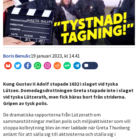
Boris Benulic
19 januari 2023,
kl
14.41
Kung Gustav II Adolf stupade 1632 i slaget vid tyska
Lützen. Domedagsdrottningen Greta stupade inte i slaget
vid tyska Lützerath, men fick bäras bort från striderna.
Gripen av tysk polis.
De dramatiska rapporterna från Lützerath om
sammanstötningar mellan polis och miljöaktivister som vill
stoppa kolbrytning blev än mer laddade när Greta Thunberg
anlänt för att sälla sig till aktivisterna och ställa sig i