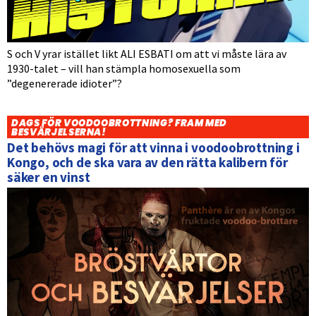
S och V yrar istället likt ALI ESBATI om att vi måste lära av
1930-talet – vill han stämpla homosexuella som
”degenererade idioter”?
DAGS FÖR VOODOOBROTTNING? FRAM MED
BESVÄRJELSERNA!
Det behövs magi för att vinna i voodoobrottning i
Kongo, och de ska vara av den rätta kalibern för
säker en vinst