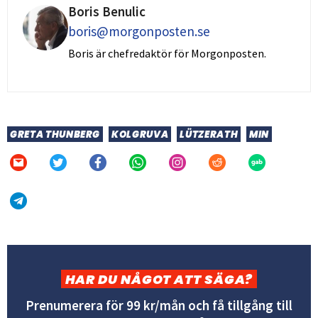
Boris Benulic
boris@morgonposten.se
Boris är chefredaktör för Morgonposten.
GRETA THUNBERG
KOLGRUVA
LÜTZERATH
MIN
HAR DU NÅGOT ATT SÄGA?
Prenumerera för 99 kr/mån och få tillgång till