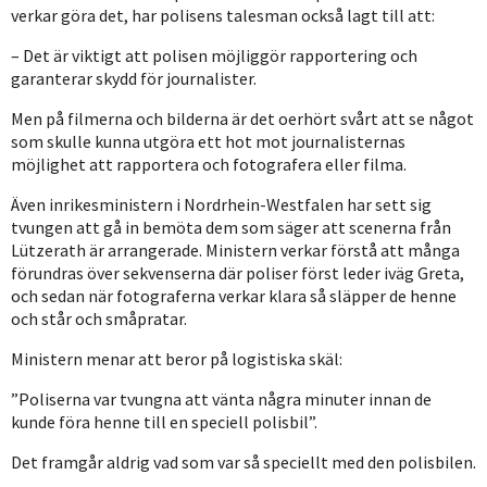
verkar göra det, har polisens talesman också lagt till att:
– Det är viktigt att polisen möjliggör rapportering och
garanterar skydd för journalister.
Men på filmerna och bilderna är det oerhört svårt att se något
som skulle kunna utgöra ett hot mot journalisternas
möjlighet att rapportera och fotografera eller filma.
Även inrikesministern i Nordrhein-Westfalen har sett sig
tvungen att gå in bemöta dem som säger att scenerna från
Lützerath är arrangerade. Ministern verkar förstå att många
förundras över sekvenserna där poliser först leder iväg Greta,
och sedan när fotograferna verkar klara så släpper de henne
och står och småpratar.
Ministern menar att beror på logistiska skäl:
”Poliserna var tvungna att vänta några minuter innan de
kunde föra henne till en speciell polisbil”.
Det framgår aldrig vad som var så speciellt med den polisbilen.