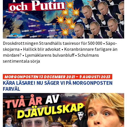
Droskdrottningen Strandhälls taxiresor för 500 000 • Säpo-
skojarna • Hallick blir advokat • Koranbrännare farligare än
mördare? • Lyxmäklarens bulvanbluff • Schulmans
sentimentala sörja
MORGONPOSTEN 13 DECEMBER 2021 – 9 AUGUSTI 2023
KÄRA LÄSARE! NU SÄGER VI PÅ MORGONPOSTEN
FARVÄL