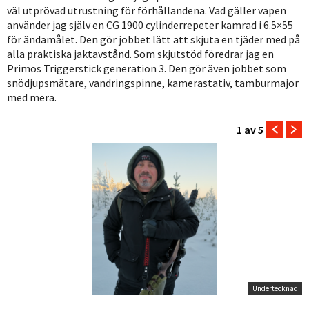
väl utprövad utrustning för förhållandena. Vad gäller vapen
använder jag själv en CG 1900 cylinderrepeter kamrad i 6.5×55
för ändamålet. Den gör jobbet lätt att skjuta en tjäder med på
alla praktiska jaktavstånd. Som skjutstöd föredrar jag en
Primos Triggerstick generation 3. Den gör även jobbet som
snödjupsmätare, vandringspinne, kamerastativ, tamburmajor
med mera.
1
av 5
Undertecknad