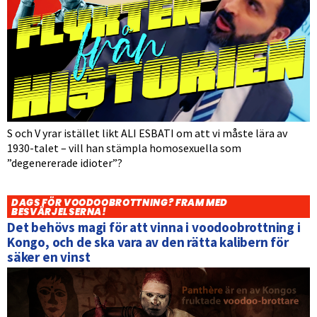
S och V yrar istället likt ALI ESBATI om att vi måste lära av
1930-talet – vill han stämpla homosexuella som
”degenererade idioter”?
DAGS FÖR VOODOOBROTTNING? FRAM MED
BESVÄRJELSERNA!
Det behövs magi för att vinna i voodoobrottning i
Kongo, och de ska vara av den rätta kalibern för
säker en vinst