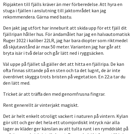
Ripjakten till fjälls kräver än mer förberedelse. Att hyra en
stuga i fjällen i anslutning till jaktområdet kan jag
rekommendera. Gärna med bastu.
Den jakt jag utfört har inneburit att skida upp för ett fjäll dit
fjällripan håller hus. För ändamålet har jag en halvautomatisk
Ruger 1022 i kaliber 22LR, jag har bara diopter som riktmedel
då skjutavstånd är max 50 meter. Varianten jag har går att
bryta isär i två delar och går lätt ned i ryggsäcken.
Väl uppe på fjället så gäller det att hitta en fjällripa. De kan
ofta finnas sittande på en sten och ta det lugnt, de är inte
överdrivet skygga trots bristen på vegetation. En 22:a tar du
den lätt med.
Tricket är att träffa den med genomfrusna fingrar.
Rent generellt är vinterjakt magiskt.
Det är helt enkelt otroligt vackert i naturen på vintern. Kylan
gör sitt och ger det hela ett utomjordiskt intryck när alla
lager av kläder ger känslan av att tulta runt i en rymddräkt på