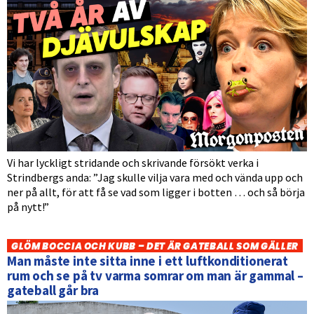
Vi har lyckligt stridande och skrivande försökt verka i
Strindbergs anda: ”Jag skulle vilja vara med och vända upp och
ner på allt, för att få se vad som ligger i botten … och så börja
på nytt!”
GLÖM BOCCIA OCH KUBB – DET ÄR GATEBALL SOM GÄLLER
Man måste inte sitta inne i ett luftkonditionerat
rum och se på tv varma somrar om man är gammal –
gateball går bra