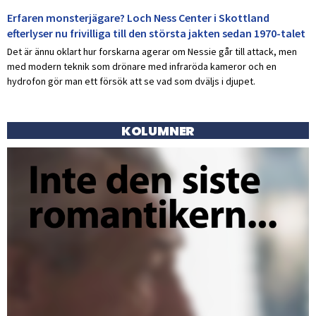
Erfaren monsterjägare? Loch Ness Center i Skottland
efterlyser nu frivilliga till den största jakten sedan 1970-talet
Det är ännu oklart hur forskarna agerar om Nessie går till attack, men
med modern teknik som drönare med infraröda kameror och en
hydrofon gör man ett försök att se vad som dväljs i djupet.
KOLUMNER