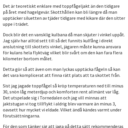
Det är teoretiskt enklare med toppfågeljakt än den tidigare
på året med hagelgevär. Skotthållen kan bli längre då man
upptäcker siluetten av tjäder tidigare med kikare där den sitter
uppe i trädet.
Dock blir det en vansklig kulbana då man skjuter i vinkel uppåt.
Jag själv har alltid sett till så det funnits kulfång i direkt
anslutning till skottets vinkel, jägaren måste kunna ansvara
för kulans hela flyktväg vilket blir svårt om den kan fara flera
kilometer bortom målet.
Detta gör så att även om man lyckas upptäcka fågeln så kan
det vara komplicerat att finna rätt plats att ta skottet från.
Sist jag jagade toppfågel så kröp temperaturen ned till minus
30, snön låg meterdjup och komforten rent allmänt var låg.
Det utspelade sig i Tornedalen och jag vill minnas att
jaktstugan vi tog tillflykt i aldrig blev varmare än minus 3,
oavsett hur mycket vi eldade. Vilket ändå kändes varmt under
förutsättningarna.
För den som tänker sig att jaga på detta sätt rekommenderas