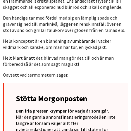
en främmande iskristallplanet. Ens andedräkt fryser till is i
skägget och all exponerad hud blir röd och iskall omgående.
Den händige tar med fördel med sig en lämplig spade och
gräver sig ned till marknivå, lägger en renskinnsfäll över en
stol av snö och grillar falukorv över glöden från en falnad eld.
Hela konceptet är en blandning av umbärande i vacker
vildmark och kanske, om man har tur, en lyckad jakt.
Helt klart är att det blir vad man gör det till och är man
förberedd så är det som sagt magiskt!
Oavsett vad termometern säger.
Stötta Morgonposten
Den fria pressen krymper för varje år som går.
När den gamla annonsfinansieringsmodellen inte
längre är lönsam väljer allt fler
nyhetsredaktioner att vända sig till staten för