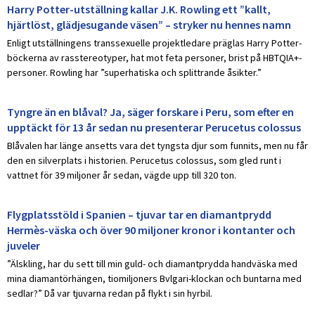
Harry Potter-utställning kallar J.K. Rowling ett ”kallt,
hjärtlöst, glädjesugande väsen” – stryker nu hennes namn
Enligt utställningens transsexuelle projektledare präglas Harry Potter-
böckerna av rasstereotyper, hat mot feta personer, brist på HBTQIA+-
personer. Rowling har ”superhatiska och splittrande åsikter.”
Tyngre än en blåval? Ja, säger forskare i Peru, som efter en
upptäckt för 13 år sedan nu presenterar Perucetus colossus
Blåvalen har länge ansetts vara det tyngsta djur som funnits, men nu får
den en silverplats i historien. Perucetus colossus, som gled runt i
vattnet för 39 miljoner år sedan, vägde upp till 320 ton.
Flygplatsstöld i Spanien – tjuvar tar en diamantprydd
Hermès-väska och över 90 miljoner kronor i kontanter och
juveler
”Älskling, har du sett till min guld- och diamantprydda handväska med
mina diamantörhängen, tiomiljoners Bvlgari-klockan och buntarna med
sedlar?” Då var tjuvarna redan på flykt i sin hyrbil.