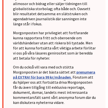
allmosor och bidrag eller säljer tidningen till
globalistiska storbolag; ofta både och. Oavsett
blir resultatet detsamma: en slätstruken och
agendadriven journalistik där sanningen inte
länge står i fokus.
Morgonposten har privilegiet att fortfarande
kunna rapportera fritt och oberoende om
världshändelser utan att riskera bli tystade. Men
för att kunna fortsätta vårt viktiga arbete förlitar
vi oss på våra läsares genirositet som är beredda
att betala för nyheter.
Om du också vill vara med och stötta
Morgonposten är det bästa sättet att
prenumera
på EXTRA! för bara 99 kr/månaden.
Förutom att
du hjälper oss att fortsätta driva Morgonposten
får du även tillgång till exklusiva reportage,
dokument, domar, landets mest intrerssanta
kommentarsfält samt vårt anonyma forum där du
kan diskutera nyheterna vidare.