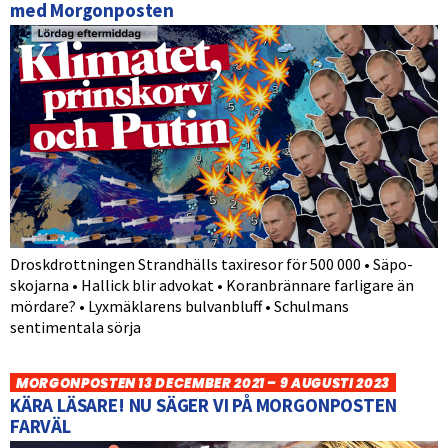
med Morgonposten
Droskdrottningen Strandhälls taxiresor för 500 000 • Säpo-
skojarna • Hallick blir advokat • Koranbrännare farligare än
mördare? • Lyxmäklarens bulvanbluff • Schulmans
sentimentala sörja
MORGONPOSTEN 13 DECEMBER 2021 – 9 AUGUSTI 2023
KÄRA LÄSARE! NU SÄGER VI PÅ MORGONPOSTEN
FARVÄL