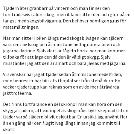
Tjädern äter granbarr på vintern och man finner den
företrädesvis i äldre skog, men ibland sitter den och glor på en
längst med skogsbilvägarna. Den behöver nämligen grus för
matsmältningen.
När man sitter i bilen längs med skogsbilvägen kan tjädern
vara rent av kaxig och åtminstone helt ignorera bilen och
jägarna därinne. Självklart är fågeln borta när man kommer
tillbaka för att jaga den då den är väldigt skygg. Själv
misstänker jag att den är smart och bara jävlas med jägarna.
Vi svenskar har jagat tjäder sedan åtminstone medeltiden,
men benrester har hittats i boplatser från stenåldern. En
vacker tjädertupp kan räknas som en av de mer åtråvärda
jakttroféerna.
Det finns fortfarande en del skrönor man kan höra om den
skygga tjädern, att exempelvis skogsrået bytt skepnad till en
tjäder varpå tjädern blivit oskjutbar. En ursäkt jag använt fler
än en gång när den flugit iväg långt innan jag kommit till
skott.