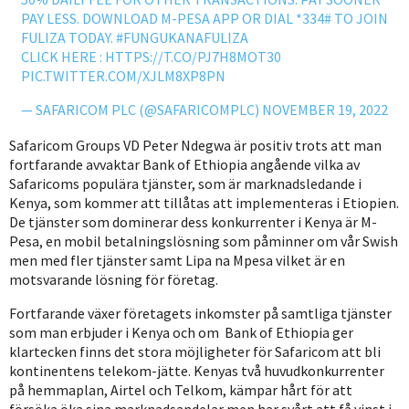
PAY LESS. DOWNLOAD M-PESA APP OR DIAL *334# TO JOIN
FULIZA TODAY.
#FUNGUKANAFULIZA
CLICK HERE :
HTTPS://T.CO/PJ7H8MOT30
PIC.TWITTER.COM/XJLM8XP8PN
— SAFARICOM PLC (@SAFARICOMPLC)
NOVEMBER 19, 2022
Safaricom Groups VD Peter Ndegwa är positiv trots att man
fortfarande avvaktar Bank of Ethiopia angående vilka av
Safaricoms populära tjänster, som är marknadsledande i
Kenya, som kommer att tillåtas att implementeras i Etiopien.
De tjänster som dominerar dess konkurrenter i Kenya är M-
Pesa, en mobil betalningslösning som påminner om vår Swish
men med fler tjänster samt Lipa na Mpesa vilket är en
motsvarande lösning för företag.
Fortfarande växer företagets inkomster på samtliga tjänster
som man erbjuder i Kenya och om Bank of Ethiopia ger
klartecken finns det stora möjligheter för Safaricom att bli
kontinentens telekom-jätte. Kenyas två huvudkonkurrenter
på hemmaplan, Airtel och Telkom, kämpar hårt för att
försöka öka sina marknadsandelar men har svårt att få vinst i