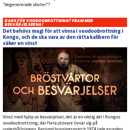
”degenererade idioter”?
DAGS FÖR VOODOOBROTTNING? FRAM MED
BESVÄRJELSERNA!
Det behövs magi för att vinna i voodoobrottning i
Kongo, och de ska vara av den rätta kalibern för
säker en vinst
Vinst med hjälp av besvärjelser, det är en viktig del i Kongos
voodoobrottning, där flera utövare livnär sig på
underhållningen. Berömd boxningsmatch 1974 lade grunden.