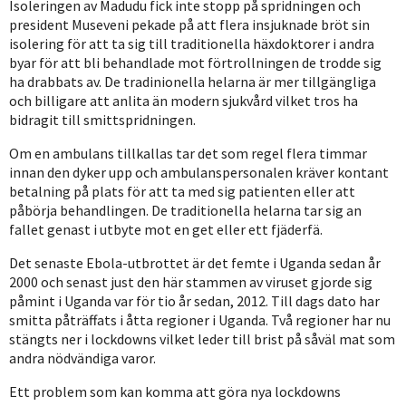
Isoleringen av Madudu fick inte stopp på spridningen och
president Museveni pekade på att flera insjuknade bröt sin
isolering för att ta sig till traditionella häxdoktorer i andra
byar för att bli behandlade mot förtrollningen de trodde sig
ha drabbats av. De tradinionella helarna är mer tillgängliga
och billigare att anlita än modern sjukvård vilket tros ha
bidragit till smittspridningen.
Om en ambulans tillkallas tar det som regel flera timmar
innan den dyker upp och ambulanspersonalen kräver kontant
betalning på plats för att ta med sig patienten eller att
påbörja behandlingen. De traditionella helarna tar sig an
fallet genast i utbyte mot en get eller ett fjäderfä.
Det senaste Ebola-utbrottet är det femte i Uganda sedan år
2000 och senast just den här stammen av viruset gjorde sig
påmint i Uganda var för tio år sedan, 2012. Till dags dato har
smitta påträffats i åtta regioner i Uganda. Två regioner har nu
stängts ner i lockdowns vilket leder till brist på såväl mat som
andra nödvändiga varor.
Ett problem som kan komma att göra nya lockdowns