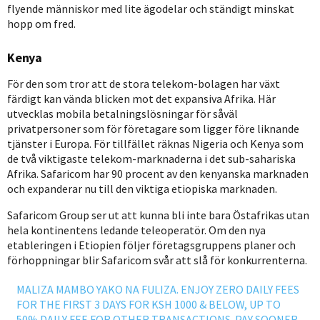
flyende människor med lite ägodelar och ständigt minskat
hopp om fred.
Kenya
För den som tror att de stora telekom-bolagen har växt
färdigt kan vända blicken mot det expansiva Afrika. Här
utvecklas mobila betalningslösningar för såväl
privatpersoner som för företagare som ligger före liknande
tjänster i Europa. För tillfället räknas Nigeria och Kenya som
de två viktigaste telekom-marknaderna i det sub-sahariska
Afrika. Safaricom har 90 procent av den kenyanska marknaden
och expanderar nu till den viktiga etiopiska marknaden.
Safaricom Group ser ut att kunna bli inte bara Östafrikas utan
hela kontinentens ledande teleoperatör. Om den nya
etableringen i Etiopien följer företagsgruppens planer och
förhoppningar blir Safaricom svår att slå för konkurrenterna.
MALIZA MAMBO YAKO NA FULIZA. ENJOY ZERO DAILY FEES
FOR THE FIRST 3 DAYS FOR KSH 1000 & BELOW, UP TO
50% DAILY FEE FOR OTHER TRANSACTIONS. PAY SOONER