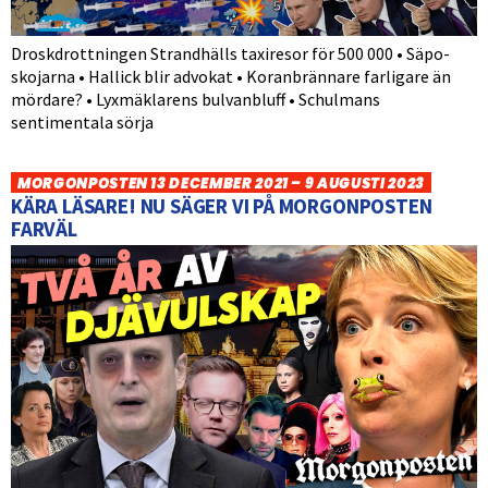
Droskdrottningen Strandhälls taxiresor för 500 000 • Säpo-
skojarna • Hallick blir advokat • Koranbrännare farligare än
mördare? • Lyxmäklarens bulvanbluff • Schulmans
sentimentala sörja
MORGONPOSTEN 13 DECEMBER 2021 – 9 AUGUSTI 2023
KÄRA LÄSARE! NU SÄGER VI PÅ MORGONPOSTEN
FARVÄL