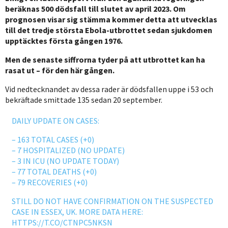
beräknas 500 dödsfall till slutet av april 2023. Om
prognosen visar sig stämma kommer detta att utvecklas
till det tredje största Ebola-utbrottet sedan sjukdomen
upptäcktes första gången 1976.
Men de senaste siffrorna tyder på att utbrottet kan ha
rasat ut – för den här gången.
Vid nedtecknandet av dessa rader är dödsfallen uppe i 53 och
bekräftade smittade 135 sedan 20 september.
DAILY UPDATE ON CASES:
– 163 TOTAL CASES (+0)
– 7 HOSPITALIZED (NO UPDATE)
– 3 IN ICU (NO UPDATE TODAY)
– 77 TOTAL DEATHS (+0)
– 79 RECOVERIES (+0)
STILL DO NOT HAVE CONFIRMATION ON THE SUSPECTED
CASE IN ESSEX, UK. MORE DATA HERE:
HTTPS://T.CO/CTNPC5NKSN