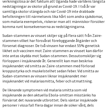
verkningslösa är det faktum att Uganda hade världens längsta
nedstägningar av skolor på grund av Covid-19. I två år var
samtliga skolor stängda och när Covid-19 inte drabbade
befolkningen till närmelsevis lika hårt som andra sjukdomar,
som malaria exempelvis, riskerar man att människor försöker
komma runt konsekvenserna av nedstägningarna.
Sudan-stammen av viruset skiljer sig på flera sätt från Zaire-
stammen vilket har försvårat förebyggande åtgärder och
försenat diagnoser. De två virusen har endast 55% genetisk
likhet och vaccinen mot Zaire-stammen av viruset kan därför
inte antas skydda mot Sudan-stammen. Dessutomskiljer sig
förloppen i insjuknande åt. Generellt kan man beskriva
insjuknandet vid smitta av Zaire-stammen med förlorad
kroppsstyrka och muskelstelhet sedan feber. Vid smitta av
Sudan-stammen av virusen liknar insjuknandet mer
insjuknandet vid malariasmitta, feber och utmattning.
De liknande symptomen vid malaria smitta som vid
insjuknande av den aktuella Ebola-smittan misstänks ha
förvärrat det nuvarande utbrottet. Dels väntar insjuknade
personer i vissa fall flera dagar innan de söker vård, dels