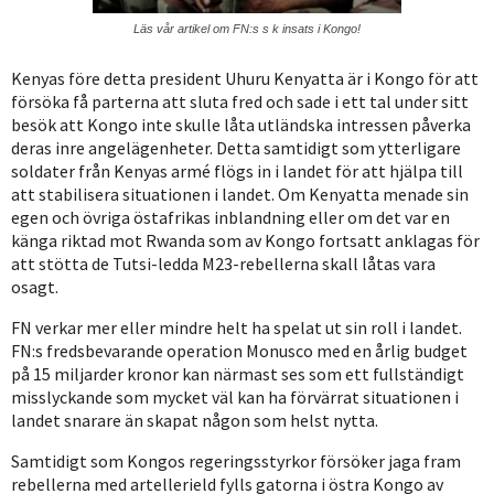
Läs vår artikel om FN:s s k insats i Kongo!
Kenyas före detta president Uhuru Kenyatta är i Kongo för att
försöka få parterna att sluta fred och sade i ett tal under sitt
besök att Kongo inte skulle låta utländska intressen påverka
deras inre angelägenheter. Detta samtidigt som ytterligare
soldater från Kenyas armé flögs in i landet för att hjälpa till
att stabilisera situationen i landet. Om Kenyatta menade sin
egen och övriga östafrikas inblandning eller om det var en
känga riktad mot Rwanda som av Kongo fortsatt anklagas för
att stötta de Tutsi-ledda M23-rebellerna skall låtas vara
osagt.
FN verkar mer eller mindre helt ha spelat ut sin roll i landet.
FN:s fredsbevarande operation Monusco med en årlig budget
på 15 miljarder kronor kan närmast ses som ett fullständigt
misslyckande som mycket väl kan ha förvärrat situationen i
landet snarare än skapat någon som helst nytta.
Samtidigt som Kongos regeringsstyrkor försöker jaga fram
rebellerna med artellerield fylls gatorna i östra Kongo av