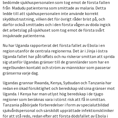
bedömde sjukhuspersonalen som tog emot de första fallen
från Madudu patienterna som smittade av malaria. Detta
ledde till att sjukhuspersonalen inte använde korrekt
skyddsutrustning, vilken det för övrigt råder brist på, och
därför också smittades och i den första vågen av döda ingick
det arbetslag på sjukhuset som tog emot de första svårt
insjuknade patienterna.
Nu har Uganda rapporterat det första fallet av Ebola i en
region utanför de centrala regionerna. Det är i Jinja i östra
Uganda fallet har påträffats och nu riskerar smittan att sprida
sig utanför Ugandas gränser till de grannländer som har en
regelbunden kontakt och ström av människor som passerar
gränserna varje dag.
Ugandas grannar Rwanda, Kenya, Sydsudan och Tanzania har
redan en ökad försiktighet och beredskap vid sina gränser mot
Uganda. I Kenya har man utlyst hög beredskap i de tjugo
regioner som beräknas vara i störst risk att få in smittan.
Tanzania påbörjade förberedelser i form av specialutbildad
sjukvårdspersonal och särskildt upprättade infektionskliniker
för att stå redo, redan efter att första dödsfallet av Ebola i