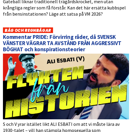
Gateball liknar traditionell trägårdskrocket, men utan
krångliga regler som få förstår. Kan det här ersätta kubbspel
från bensinstationen? Läge att satsa på VM 2026?
BÅG OCH REGNBÅGAR
Kommentar PRIDE: Förvirring råder, då SVENSK
VÄNSTER VÄGRAR TA AVSTÅND FRÅN AGGRESSIVT
BÖGHAT och konspirationsteorier
S och V yrar istället likt ALI ESBATI om att vi måste lära av
1930-talet – vill han stämpla homosexuella som