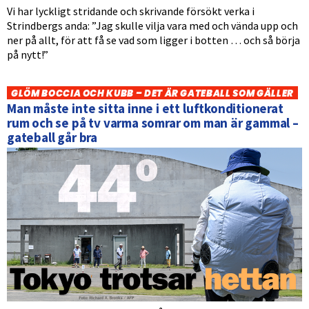
Vi har lyckligt stridande och skrivande försökt verka i
Strindbergs anda: ”Jag skulle vilja vara med och vända upp och
ner på allt, för att få se vad som ligger i botten … och så börja
på nytt!”
GLÖM BOCCIA OCH KUBB – DET ÄR GATEBALL SOM GÄLLER
Man måste inte sitta inne i ett luftkonditionerat
rum och se på tv varma somrar om man är gammal –
gateball går bra