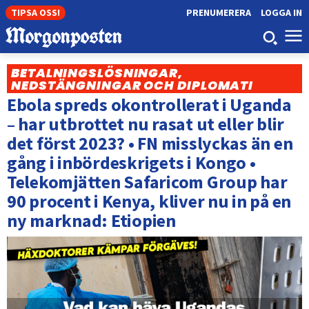
TIPSA OSS!
PRENUMERERA
LOGGA IN
BETALNINGSLÖSNINGAR,
NEDSTÄNGNINGAR OCH DIPLOMATI
Ebola spreds okontrollerat i Uganda
– har utbrottet nu rasat ut eller blir
det först 2023? • FN misslyckas än en
gång i inbördeskrigets i Kongo •
Telekomjätten Safaricom Group har
90 procent i Kenya, kliver nu in på en
ny marknad: Etiopien