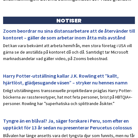
NOTISER
Zoom beordrar nu sina distansarbetare att de återvänder till
kontoret – gäller de som arbetar inom åtta mils avstånd
Det kan vara bekvämt att arbeta hemifrån, men stora företag i USA vill
gärna se de anställda på kontoret då och då. Samtidigt tar Microsoft
marknadsandelar vad gäller video, på Zooms bekostnad.
Harry Potter-utställning kallar J.K. Rowling ett ”kallt,
hjärtlöst, glädjesugande väsen” – stryker nu hennes namn
Enligt utställningens transsexuelle projektledare präglas Harry Potter-
böckerna av rasstereotyper, hat mot feta personer, brist på HBTQIA+-
personer. Rowling har ”superhatiska och splittrande åsikter.”
Tyngre än en blåval? Ja, säger forskare i Peru, som efter en
upptäckt för 13 år sedan nu presenterar Perucetus colossus
Blåvalen har länge ansetts vara det tyngsta djur som funnits, men nu får