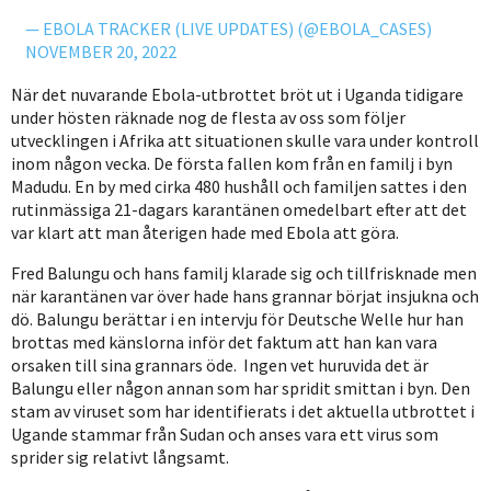
— EBOLA TRACKER (LIVE UPDATES) (@EBOLA_CASES)
NOVEMBER 20, 2022
När det nuvarande Ebola-utbrottet bröt ut i Uganda tidigare
under hösten räknade nog de flesta av oss som följer
utvecklingen i Afrika att situationen skulle vara under kontroll
inom någon vecka. De första fallen kom från en familj i byn
Madudu. En by med cirka 480 hushåll och familjen sattes i den
rutinmässiga 21-dagars karantänen omedelbart efter att det
var klart att man återigen hade med Ebola att göra.
Fred Balungu och hans familj klarade sig och tillfrisknade men
när karantänen var över hade hans grannar börjat insjukna och
dö. Balungu berättar i en intervju för Deutsche Welle hur han
brottas med känslorna inför det faktum att han kan vara
orsaken till sina grannars öde. Ingen vet huruvida det är
Balungu eller någon annan som har spridit smittan i byn. Den
stam av viruset som har identifierats i det aktuella utbrottet i
Ugande stammar från Sudan och anses vara ett virus som
sprider sig relativt långsamt.