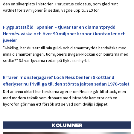
den en silverplats i historien. Perucetus colossus, som gled runt i
vattnet för 39 miljoner år sedan, vägde upp till 320 ton.
Flygplatsstöld i Spanien – tjuvar tar en diamantprydd
Hermès-väska och över 90 miljoner kronor i kontanter och
juveler
”Älskling, har du sett till min guld- och diamantprydda handväska med
mina diamantörhängen, tiomiljoners Bvlgari-klockan och buntarna med
sedlar?” Då var tjuvarna redan på flykt i sin hyrbil.
Erfaren monsterjägare? Loch Ness Center i Skottland
efterlyser nu frivilliga till den största jakten sedan 1970-talet
Det är ännu oklart hur forskarna agerar om Nessie går till attack, men
med modern teknik som drönare med infraröda kameror och en
hydrofon gör man ett försök att se vad som dväljs i djupet.
KOLUMNER