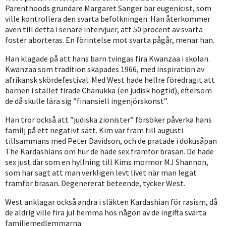
Parenthoods grundare Margaret Sanger bar eugenicist, som
ville kontrollera den svarta befolkningen. Han återkommer
även till detta i senare intervjuer, att 50 procent av svarta
foster aborteras. En förintelse mot svarta pågår, menar han.
Han klagade på att hans barn tvingas fira Kwanzaa i skolan.
Kwanzaa som tradition skapades 1966, med inspiration av
afrikansk skördefestival. Med West hade hellre föredragit att
barnen i stället firade Chanukka (en judisk högtid), eftersom
de då skulle lära sig ”finansiell ingenjörskonst”.
Han tror också att ”judiska zionister” försöker påverka hans
familj på ett negativt sätt. Kim var fram till augusti
tillsammans med Peter Davidson, och de pratade i dokusåpan
The Kardashians om hur de hade sex framför brasan. De hade
sex just där som en hyllning till Kims mormor MJ Shannon,
som har sagt att man verkligen levt livet när man legat
framför brasan. Degenererat beteende, tycker West.
West anklagar också andra i släkten Kardashian för rasism, då
de aldrig ville fira jul hemma hos någon av de ingifta svarta
familjemedlemmarna.