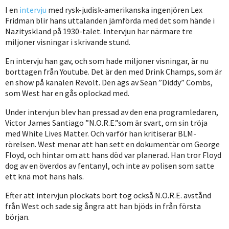
I en
intervju
med rysk-judisk-amerikanska ingenjören Lex
Fridman blir hans uttalanden jämförda med det som hände i
Nazityskland på 1930-talet. Intervjun har närmare tre
miljoner visningar i skrivande stund.
En intervju han gav, och som hade miljoner visningar, är nu
borttagen från Youtube. Det är den med Drink Champs, som är
en show på kanalen Revolt. Den ägs av Sean ”Diddy” Combs,
som West har en gås oplockad med.
Under intervjun blev han pressad av den ena programledaren,
Victor James Santiago ”N.O.R.E.”som är svart, om sin tröja
med White Lives Matter. Och varför han kritiserar BLM-
rörelsen. West menar att han sett en dokumentär om George
Floyd, och hintar om att hans död var planerad. Han tror Floyd
dog av en överdos av fentanyl, och inte av polisen som satte
ett knä mot hans hals.
Efter att intervjun plockats bort tog också N.O.R.E. avstånd
från West och sade sig ångra att han bjöds in från första
början.