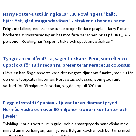
Harry Potter-utställning kallar J.K. Rowling ett ”kallt,
hjärtlöst, glädjesugande väsen” – stryker nu hennes namn
Enligt utställningens transsexuelle projektledare präglas Harry Potter-
böckerna av rasstereotyper, hat mot feta personer, brist på HBTQIA+-
personer. Rowling har ”superhatiska och splittrande åsikter.”
Tyngre än en blåval? Ja, säger forskare i Peru, som efter en
upptäckt för 13 år sedan nu presenterar Perucetus colossus
Blåvalen har länge ansetts vara det tyngsta djur som funnits, men nu får
den en silverplats i historien. Perucetus colossus, som gled runt i
vattnet för 39 miljoner år sedan, vägde upp till 320 ton.
Flygplatsstöld i Spanien – tjuvar tar en diamantprydd
Hermès-väska och över 90 miljoner kronor i kontanter och
juveler
”Älskling, har du sett till min guld- och diamantprydda handväska med
mina diamantörhängen, tiomiljoners Bvlgari-klockan och buntarna med