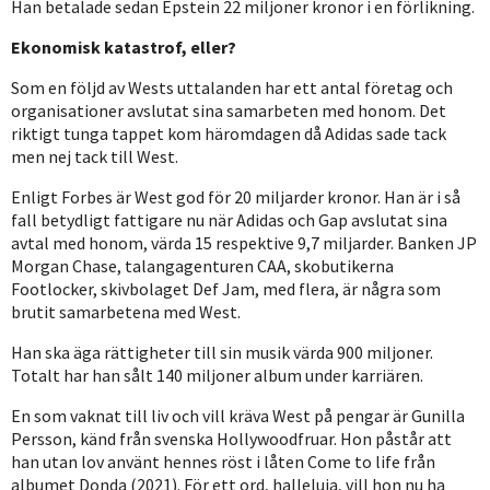
Han betalade sedan Epstein 22 miljoner kronor i en förlikning.
Ekonomisk katastrof, eller?
Som en följd av Wests uttalanden har ett antal företag och
organisationer avslutat sina samarbeten med honom. Det
riktigt tunga tappet kom häromdagen då Adidas sade tack
men nej tack till West.
Enligt Forbes är West god för 20 miljarder kronor. Han är i så
fall betydligt fattigare nu när Adidas och Gap avslutat sina
avtal med honom, värda 15 respektive 9,7 miljarder. Banken JP
Morgan Chase, talangagenturen CAA, skobutikerna
Footlocker, skivbolaget Def Jam, med flera, är några som
brutit samarbetena med West.
Han ska äga rättigheter till sin musik värda 900 miljoner.
Totalt har han sålt 140 miljoner album under karriären.
En som vaknat till liv och vill kräva West på pengar är Gunilla
Persson, känd från svenska Hollywoodfruar. Hon påstår att
han utan lov använt hennes röst i låten Come to life från
albumet Donda (2021). För ett ord, halleluja, vill hon nu ha