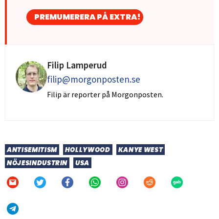
PREMUMERERA PÅ EXTRA!
Filip Lamperud
filip@morgonposten.se
Filip är reporter på Morgonposten.
ANTISEMITISM
HOLLYWOOD
KANYE WEST
NÖJESINDUSTRIN
USA