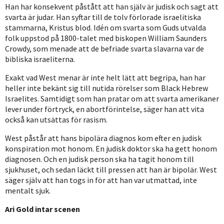
Han har konsekvent påstått att han själv är judisk och sagt att
svarta är judar. Han syftar till de tolv förlorade israelitiska
stammarna, Kristus blod. Idén om svarta som Guds utvalda
folk uppstod på 1800-talet med biskopen William Saunders
Crowdy, som menade att de befriade svarta slavarna var de
bibliska israeliterna.
Exakt vad West menar är inte helt lätt att begripa, han har
heller inte bekänt sig till nutida rörelser som Black Hebrew
Israelites. Samtidigt som han pratar om att svarta amerikaner
lever under förtryck, en abortförintelse, säger han att vita
också kan utsättas för rasism.
West påstår att hans bipolära diagnos kom efter en judisk
konspiration mot honom. En judisk doktor ska ha gett honom
diagnosen. Och en judisk person ska ha tagit honom till
sjukhuset, och sedan läckt till pressen att han är bipolär. West
säger själv att han togs in för att han var utmattad, inte
mentalt sjuk.
Ari Gold intar scenen