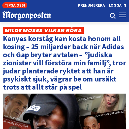
TIPSA OSS!
PRENUMERERA
LOGGA IN
MILDE MOSES VILKEN RÖRA
Kanyes korståg kan kosta honom all
kosing – 25 miljarder back när Adidas
och Gap bryter avtalen – ”judiska
zionister vill förstöra min familj”, tror
judar planterade ryktet att han är
psykiskt sjuk, vägrar be om ursäkt
trots att allt står på spel