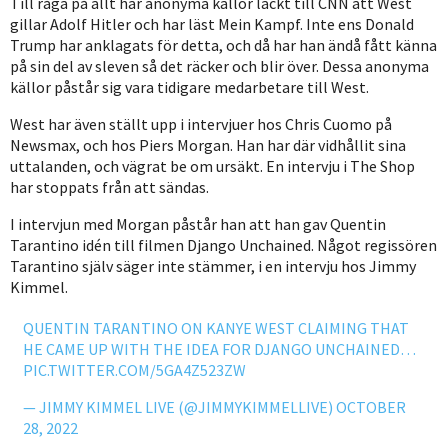
Till råga på allt har anonyma källor läckt till CNN att West
gillar Adolf Hitler och har läst Mein Kampf. Inte ens Donald
Trump har anklagats för detta, och då har han ändå fått känna
på sin del av sleven så det räcker och blir över. Dessa anonyma
källor påstår sig vara tidigare medarbetare till West.
West har även ställt upp i intervjuer hos Chris Cuomo på
Newsmax, och hos Piers Morgan. Han har där vidhållit sina
uttalanden, och vägrat be om ursäkt. En intervju i The Shop
har stoppats från att sändas.
I intervjun med Morgan påstår han att han gav Quentin
Tarantino idén till filmen Django Unchained. Något regissören
Tarantino själv säger inte stämmer, i en intervju hos Jimmy
Kimmel.
QUENTIN TARANTINO ON KANYE WEST CLAIMING THAT
HE CAME UP WITH THE IDEA FOR DJANGO UNCHAINED…
PIC.TWITTER.COM/5GA4Z523ZW
— JIMMY KIMMEL LIVE (@JIMMYKIMMELLIVE)
OCTOBER
28, 2022