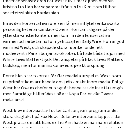
Under de senaste åren har West blivit mer öppen med sin
kristna tro Han har separerat från sin fru Kim, som tillhör
societetssläkten Kardashian.
En av den konservativa rörelsen få men inflytelserika svarta
personligheter är Candace Owens. Hon var tidigare på den
yttersta vänsterkanten, men kom in i den konservativa
värmen och arbetar nu för nyehtssajten Daily Wire. Hon är god
vän med West, och skapade stora rubriker under ett
modeevent i Paris i början av oktober. Då hade båda tröjor med
White Lives Matter-tryck. Det anspelar på Black Lives Matters
budskap, men för människor av europeiskt ursprung.
Detta blev startskottet för fler mediala utspel av West, som
nu primärt kom att handla om judisk makt inom media. Enligt
West har Owens chefer nu sagt åt henne att de inte får umgås
mer. Samtidigt håller West på att köpa Parler, där Owens
make är vd.
West blev intervjuad av Tucker Carlson, vars program är det
stora dragloket på Fox News. Delar av intervjun släpptes, där
West pratar om att hans ex-fru Kim hade en närmare relation