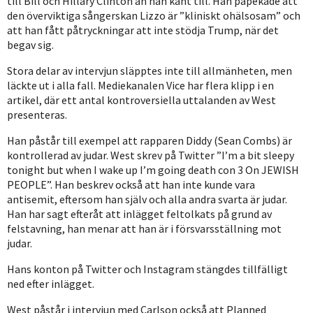
till Bill och Hillary Clinton än han känt till. Han påpekade att
den överviktiga sångerskan Lizzo är ”kliniskt ohälsosam” och
att han fått påtryckningar att inte stödja Trump, när det
begav sig.
Stora delar av intervjun släpptes inte till allmänheten, men
läckte ut i alla fall. Mediekanalen Vice har flera klipp i en
artikel, där ett antal kontroversiella uttalanden av West
presenteras.
Han påstår till exempel att rapparen Diddy (Sean Combs) är
kontrollerad av judar. West skrev på Twitter ”I’m a bit sleepy
tonight but when I wake up I’m going death con 3 On JEWISH
PEOPLE”. Han beskrev också att han inte kunde vara
antisemit, eftersom han själv och alla andra svarta är judar.
Han har sagt efteråt att inlägget feltolkats på grund av
felstavning, han menar att han är i försvarsställning mot
judar.
Hans konton på Twitter och Instagram stängdes tillfälligt
ned efter inlägget.
West påstår i intervjun med Carlson också att Planned