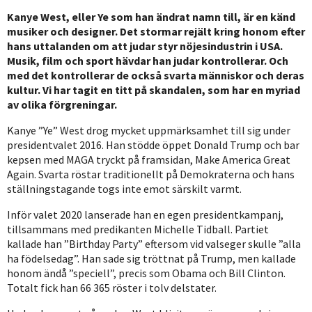
Kanye West, eller Ye som han ändrat namn till, är en känd
musiker och designer. Det stormar rejält kring honom efter
hans uttalanden om att judar styr nöjesindustrin i USA.
Musik, film och sport hävdar han judar kontrollerar. Och
med det kontrollerar de också svarta människor och deras
kultur. Vi har tagit en titt på skandalen, som har en myriad
av olika förgreningar.
Kanye ”Ye” West drog mycket uppmärksamhet till sig under
presidentvalet 2016. Han stödde öppet Donald Trump och bar
kepsen med MAGA tryckt på framsidan, Make America Great
Again. Svarta röstar traditionellt på Demokraterna och hans
ställningstagande togs inte emot särskilt varmt.
Inför valet 2020 lanserade han en egen presidentkampanj,
tillsammans med predikanten Michelle Tidball. Partiet
kallade han ”Birthday Party” eftersom vid valseger skulle ”alla
ha födelsedag”. Han sade sig tröttnat på Trump, men kallade
honom ändå ”speciell”, precis som Obama och Bill Clinton.
Totalt fick han 66 365 röster i tolv delstater.