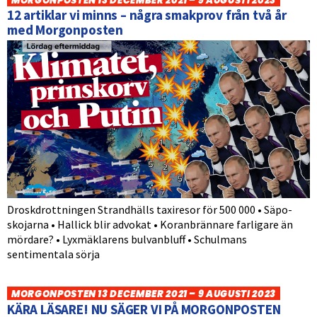
MORGONPOSTEN 13 DECEMBER 2021 – 9 AUGUSTI 2023
12 artiklar vi minns – några smakprov från två år
med Morgonposten
Droskdrottningen Strandhälls taxiresor för 500 000 • Säpo-
skojarna • Hallick blir advokat • Koranbrännare farligare än
mördare? • Lyxmäklarens bulvanbluff • Schulmans
sentimentala sörja
MORGONPOSTEN 13 DECEMBER 2021 – 9 AUGUSTI 2023
KÄRA LÄSARE! NU SÄGER VI PÅ MORGONPOSTEN