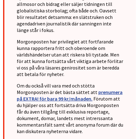
allmosor och bidrag eller säljer tidningen till
globalistiska storbolag; ofta både och. Oavsett
blir resultatet detsamma: en slätstruken och
agendadriven journalistik där sanningen inte
länge står i fokus.
Morgonposten har privilegiet att fortfarande
kunna rapportera fritt och oberoende om
världshändelser utan att riskera bli tystade. Men
för att kunna fortsätta vårt viktiga arbete förlitar
vi oss på våra läsares genirositet som är beredda
att betala för nyheter.
Om du också vill vara med och stötta
Morgonposten är det bästa sättet att
prenumera
på EXTRA! för bara 99 kr/månaden.
Förutom att
du hjälper oss att fortsätta driva Morgonposten
får du även tillgång till exklusiva reportage,
dokument, domar, landets mest intrerssanta
kommentarsfält samt vårt anonyma forum där du
kan diskutera nyheterna vidare.