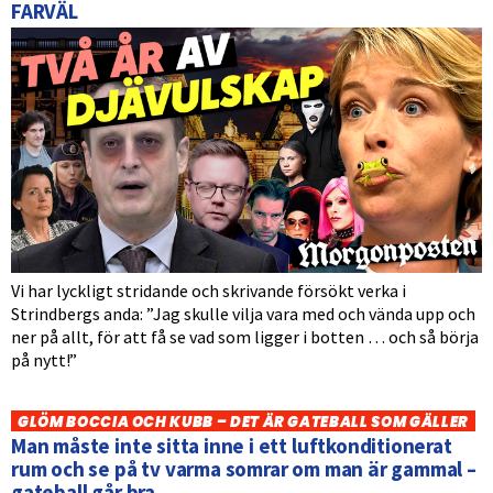
FARVÄL
Vi har lyckligt stridande och skrivande försökt verka i
Strindbergs anda: ”Jag skulle vilja vara med och vända upp och
ner på allt, för att få se vad som ligger i botten … och så börja
på nytt!”
GLÖM BOCCIA OCH KUBB – DET ÄR GATEBALL SOM GÄLLER
Man måste inte sitta inne i ett luftkonditionerat
rum och se på tv varma somrar om man är gammal –
gateball går bra