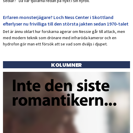
sedlar?” Då var tjuvarna redan på flykt i sin hyrbil.
Erfaren monsterjägare? Loch Ness Center i Skottland
efterlyser nu frivilliga till den största jakten sedan 1970-talet
Det är ännu oklart hur forskarna agerar om Nessie går till attack, men
med modern teknik som drönare med infraröda kameror och en
hydrofon gör man ett försök att se vad som dväljs i djupet.
KOLUMNER