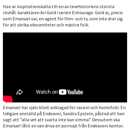
Han är inspirationskälla till en av tevehistoriens största
rövhål: karaktären Ari Gold i serien Entourage. Gold är, precis
som Emanuel var, en agent för film- och tv, som inte drar sig
för att skrika obsceniteter och mästra folk.
Emanuel har själv blivit anklagad för rasism och homofobi. En
tidigare anställd på Endeavor, Sandra Epstein, påstod att han
sagt att ”alla vet att svarta inte kan simma”. Dessutom ska
Emanuel låtit en vän driva en porrsajt från Endeavors kontor.