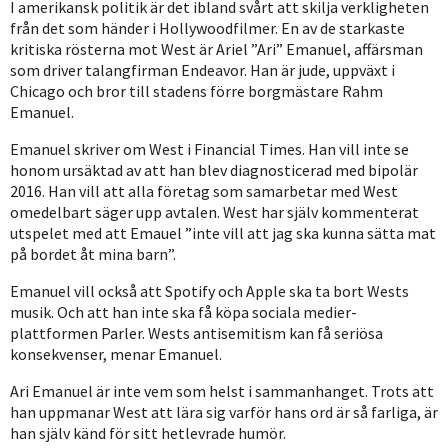
I amerikansk politik är det ibland svårt att skilja verkligheten
från det som händer i Hollywoodfilmer. En av de starkaste
kritiska rösterna mot West är Ariel ”Ari” Emanuel, affärsman
som driver talangfirman Endeavor. Han är jude, uppväxt i
Chicago och bror till stadens förre borgmästare Rahm
Emanuel.
Emanuel skriver om West i Financial Times. Han vill inte se
honom ursäktad av att han blev diagnosticerad med bipolär
2016. Han vill att alla företag som samarbetar med West
omedelbart säger upp avtalen. West har själv kommenterat
utspelet med att Emauel ”inte vill att jag ska kunna sätta mat
på bordet åt mina barn”.
Emanuel vill också att Spotify och Apple ska ta bort Wests
musik. Och att han inte ska få köpa sociala medier-
plattformen Parler. Wests antisemitism kan få seriösa
konsekvenser, menar Emanuel.
Ari Emanuel är inte vem som helst i sammanhanget. Trots att
han uppmanar West att lära sig varför hans ord är så farliga, är
han själv känd för sitt hetlevrade humör.