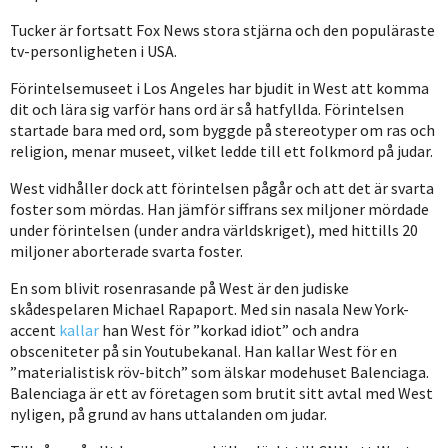
Tucker är fortsatt Fox News stora stjärna och den populäraste
tv-personligheten i USA.
Förintelsemuseet i Los Angeles har bjudit in West att komma
dit och lära sig varför hans ord är så hatfyllda. Förintelsen
startade bara med ord, som byggde på stereotyper om ras och
religion, menar museet, vilket ledde till ett folkmord på judar.
West vidhåller dock att förintelsen pågår och att det är svarta
foster som mördas. Han jämför siffrans sex miljoner mördade
under förintelsen (under andra världskriget), med hittills 20
miljoner aborterade svarta foster.
En som blivit rosenrasande på West är den judiske
skådespelaren Michael Rapaport. Med sin nasala New York-
accent
kallar
han West för ”korkad idiot” och andra
obsceniteter på sin Youtubekanal. Han kallar West för en
”materialistisk röv-bitch” som älskar modehuset Balenciaga.
Balenciaga är ett av företagen som brutit sitt avtal med West
nyligen, på grund av hans uttalanden om judar.