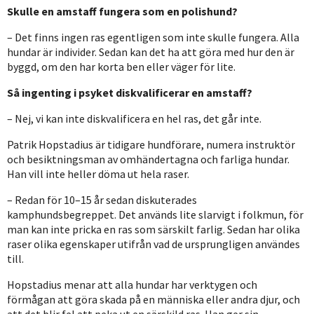
Skulle en amstaff fungera som en polishund?
– Det finns ingen ras egentligen som inte skulle fungera. Alla
hundar är individer. Sedan kan det ha att göra med hur den är
byggd, om den har korta ben eller väger för lite.
Så ingenting i psyket diskvalificerar en amstaff?
– Nej, vi kan inte diskvalificera en hel ras, det går inte.
Patrik Hopstadius är tidigare hundförare, numera instruktör
och besiktningsman av omhändertagna och farliga hundar.
Han vill inte heller döma ut hela raser.
– Redan för 10–15 år sedan diskuterades
kamphundsbegreppet. Det används lite slarvigt i folkmun, för
man kan inte pricka en ras som särskilt farlig. Sedan har olika
raser olika egenskaper utifrån vad de ursprungligen användes
till.
Hopstadius menar att alla hundar har verktygen och
förmågan att göra skada på en människa eller andra djur, och
att det blir fel att peka ut en särskild ras. Han ger sin