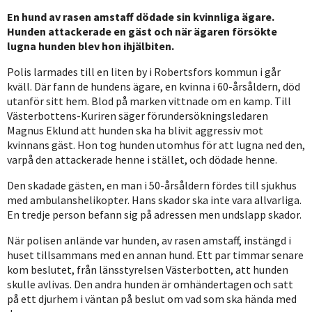
En hund av rasen amstaff dödade sin kvinnliga ägare.
Hunden attackerade en gäst och när ägaren försökte
lugna hunden blev hon ihjälbiten.
Polis larmades till en liten by i Robertsfors kommun i går
kväll. Där fann de hundens ägare, en kvinna i 60-årsåldern, död
utanför sitt hem. Blod på marken vittnade om en kamp. Till
Västerbottens-Kuriren säger förundersökningsledaren
Magnus Eklund att hunden ska ha blivit aggressiv mot
kvinnans gäst. Hon tog hunden utomhus för att lugna ned den,
varpå den attackerade henne i stället, och dödade henne.
Den skadade gästen, en man i 50-årsåldern fördes till sjukhus
med ambulanshelikopter. Hans skador ska inte vara allvarliga.
En tredje person befann sig på adressen men undslapp skador.
När polisen anlände var hunden, av rasen amstaff, instängd i
huset tillsammans med en annan hund. Ett par timmar senare
kom beslutet, från länsstyrelsen Västerbotten, att hunden
skulle avlivas. Den andra hunden är omhändertagen och satt
på ett djurhem i väntan på beslut om vad som ska hända med