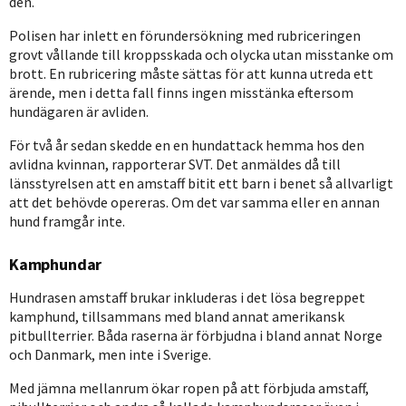
den.
Polisen har inlett en förundersökning med rubriceringen
grovt vållande till kroppsskada och olycka utan misstanke om
brott. En rubricering måste sättas för att kunna utreda ett
ärende, men i detta fall finns ingen misstänka eftersom
hundägaren är avliden.
För två år sedan skedde en en hundattack hemma hos den
avlidna kvinnan, rapporterar SVT. Det anmäldes då till
länsstyrelsen att en amstaff bitit ett barn i benet så allvarligt
att det behövde opereras. Om det var samma eller en annan
hund framgår inte.
Kamphundar
Hundrasen amstaff brukar inkluderas i det lösa begreppet
kamphund, tillsammans med bland annat amerikansk
pitbullterrier. Båda raserna är förbjudna i bland annat Norge
och Danmark, men inte i Sverige.
Med jämna mellanrum ökar ropen på att förbjuda amstaff,