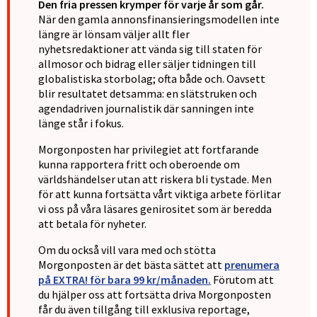
Den fria pressen krymper för varje år som går.
När den gamla annonsfinansieringsmodellen inte
längre är lönsam väljer allt fler
nyhetsredaktioner att vända sig till staten för
allmosor och bidrag eller säljer tidningen till
globalistiska storbolag; ofta både och. Oavsett
blir resultatet detsamma: en slätstruken och
agendadriven journalistik där sanningen inte
länge står i fokus.
Morgonposten har privilegiet att fortfarande
kunna rapportera fritt och oberoende om
världshändelser utan att riskera bli tystade. Men
för att kunna fortsätta vårt viktiga arbete förlitar
vi oss på våra läsares genirositet som är beredda
att betala för nyheter.
Om du också vill vara med och stötta
Morgonposten är det bästa sättet att
prenumera
på EXTRA! för bara 99 kr/månaden.
Förutom att
du hjälper oss att fortsätta driva Morgonposten
får du även tillgång till exklusiva reportage,