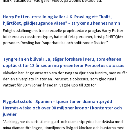
marknadsandelar vad gäller video, på Zooms bekostnad.
Harry Potter-utställning kallar J.K. Rowling ett ”kallt,
hjärtlöst, glädjesugande väsen” – stryker nu hennes namn
Enligt utställningens transsexuelle projektledare präglas Harry Potter-
böckerna av rasstereotyper, hat mot feta personer, brist på HBTQIA+-
personer. Rowling har ”superhatiska och splittrande åsikter.”
Tyngre än en blåval? Ja, säger forskare i Peru, som efter en
upptäckt för 13 år sedan nu presenterar Perucetus colossus
Blåvalen har länge ansetts vara det tyngsta djur som funnits, men nu får
den en silverplats i historien. Perucetus colossus, som gled runt i
vattnet för 39 miljoner år sedan, vägde upp till 320 ton.
Flygplatsstöld i Spanien – tjuvar tar en diamantprydd
Hermès-väska och över 90 miljoner kronor i kontanter och
juveler
”Älskling, har du sett till min guld- och diamantprydda handväska med
mina diamantörhängen, tiomiljoners Bvlgari-klockan och buntarna med