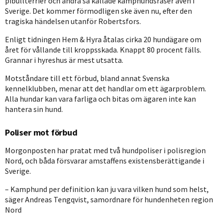
pibullterrier och andra så kallade kamphundsraser även i
Sverige. Det kommer förmodligen ske även nu, efter den
tragiska händelsen utanför Robertsfors.
Enligt tidningen Hem & Hyra åtalas cirka 20 hundägare om
året för vållande till kroppsskada. Knappt 80 procent fälls.
Grannar i hyreshus är mest utsatta.
Motståndare till ett förbud, bland annat Svenska
kennelklubben, menar att det handlar om ett ägarproblem.
Alla hundar kan vara farliga och bitas om ägaren inte kan
hantera sin hund.
Poliser mot förbud
Morgonposten har pratat med två hundpoliser i polisregion
Nord, och båda försvarar amstaffens existensberättigande i
Sverige.
– Kamphund per definition kan ju vara vilken hund som helst,
säger Andreas Tengqvist, samordnare för hundenheten region
Nord