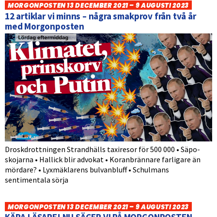
MORGONPOSTEN 13 DECEMBER 2021 – 9 AUGUSTI 2023
12 artiklar vi minns – några smakprov från två år
med Morgonposten
Droskdrottningen Strandhälls taxiresor för 500 000 • Säpo-
skojarna • Hallick blir advokat • Koranbrännare farligare än
mördare? • Lyxmäklarens bulvanbluff • Schulmans
sentimentala sörja
MORGONPOSTEN 13 DECEMBER 2021 – 9 AUGUSTI 2023