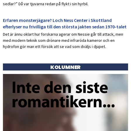
sedlar?” Då var tjuvarna redan på flykt i sin hyrbil.
Erfaren monsterjägare? Loch Ness Center i Skottland
efterlyser nu frivilliga till den största jakten sedan 1970-talet
Det är ännu oklart hur forskarna agerar om Nessie går till attack, men
med modern teknik som drönare med infraröda kameror och en
hydrofon gör man ett försök att se vad som dväljs i djupet.
KOLUMNER