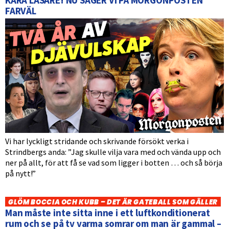
KÄRA LÄSARE! NU SÄGER VI PÅ MORGONPOSTEN
FARVÄL
Vi har lyckligt stridande och skrivande försökt verka i
Strindbergs anda: ”Jag skulle vilja vara med och vända upp och
ner på allt, för att få se vad som ligger i botten … och så börja
på nytt!”
GLÖM BOCCIA OCH KUBB – DET ÄR GATEBALL SOM GÄLLER
Man måste inte sitta inne i ett luftkonditionerat
rum och se på tv varma somrar om man är gammal –