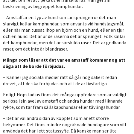
beskrivning av begreppet kamphundar:
– Amstaff är en typ av hund som är sprungen ur det man
slarvigt kallar kamphundar, som använts vid hundslagsmål,
eller när man tussat ihop en björn och en hund, eller en tjur
och en hund. Det är ur de raserna det är sprunget. Folk kallar
det kamphundar, men det är särskilda raser. Det är godkända
raser, om det inte är blandraser.
Många som läser att det var en amstaff kommer nog att
säga att de borde förbjudas.
– Känner jag sociala medier rätt så går nog säkert redan
drevet, att de ska förbjudas och att de är livsfarliga.
Enligt Hopstadius finns det många uppfödare som är väldigt
seriösa i sin avel av amstaff och andra hundar med liknande
rykte, som tar fram sällskapshundar eller tävlingshundar.
– Det är väl andra sidan av kopplet som är ett större
bekymmer. Det finns mindre nogräknade hundägare som vill
använda det här i ett statussyfte. Då kanske man ser lite