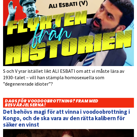
S och V yrar istället likt ALI ESBATI om att vi måste lära av
1930-talet – vill han stämpla homosexuella som
”degenererade idioter”?
DAGS FÖR VOODOOBROTTNING? FRAM MED
BESVÄRJELSERNA!
Det behövs magi för att vinna i voodoobrottning i
Kongo, och de ska vara av den rätta kalibern för
säker en vinst