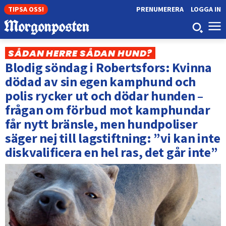
TIPSA OSS!
PRENUMERERA
LOGGA IN
SÅDAN HERRE SÅDAN HUND?
Blodig söndag i Robertsfors: Kvinna
dödad av sin egen kamphund och
polis rycker ut och dödar hunden –
frågan om förbud mot kamphundar
får nytt bränsle, men hundpoliser
säger nej till lagstiftning: ”vi kan inte
diskvalificera en hel ras, det går inte”