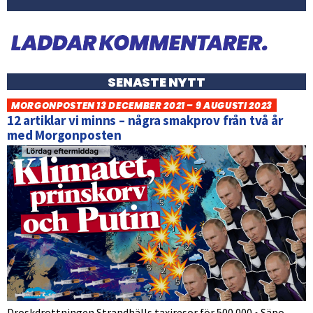
SENASTE NYTT
MORGONPOSTEN 13 DECEMBER 2021 – 9 AUGUSTI 2023
12 artiklar vi minns – några smakprov från två år
med Morgonposten
Droskdrottningen Strandhälls taxiresor för 500 000 • Säpo-