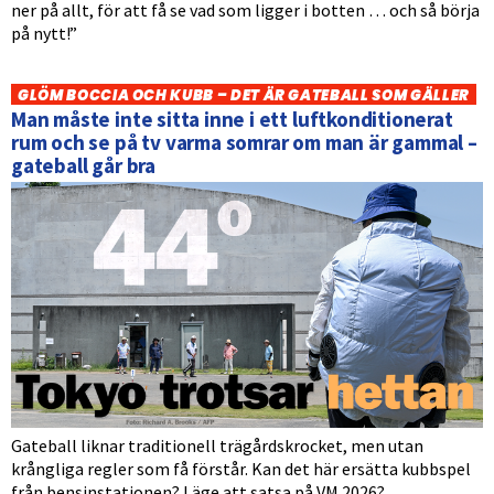
ner på allt, för att få se vad som ligger i botten … och så börja
på nytt!”
GLÖM BOCCIA OCH KUBB – DET ÄR GATEBALL SOM GÄLLER
Man måste inte sitta inne i ett luftkonditionerat
rum och se på tv varma somrar om man är gammal –
gateball går bra
Gateball liknar traditionell trägårdskrocket, men utan
krångliga regler som få förstår. Kan det här ersätta kubbspel
från bensinstationen? Läge att satsa på VM 2026?