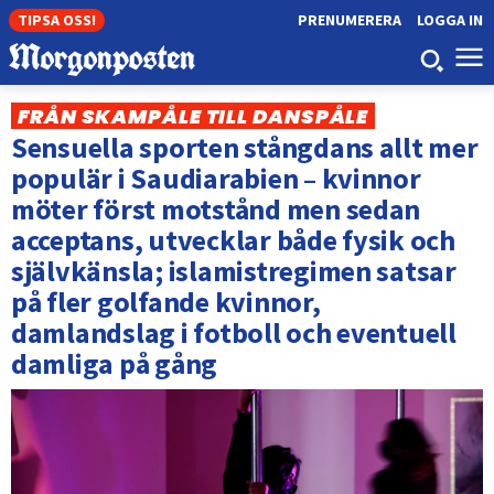
TIPSA OSS!
PRENUMERERA
LOGGA IN
FRÅN SKAMPÅLE TILL DANSPÅLE
Sensuella sporten stångdans allt mer
populär i Saudiarabien – kvinnor
möter först motstånd men sedan
acceptans, utvecklar både fysik och
självkänsla; islamistregimen satsar
på fler golfande kvinnor,
damlandslag i fotboll och eventuell
damliga på gång