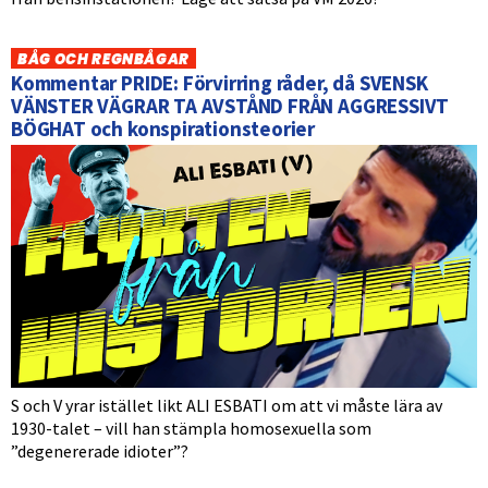
BÅG OCH REGNBÅGAR
Kommentar PRIDE: Förvirring råder, då SVENSK
VÄNSTER VÄGRAR TA AVSTÅND FRÅN AGGRESSIVT
BÖGHAT och konspirationsteorier
S och V yrar istället likt ALI ESBATI om att vi måste lära av
1930-talet – vill han stämpla homosexuella som
”degenererade idioter”?