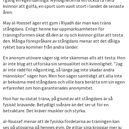
i gång en egen damliga. Myndigheterna vill också få flera
kvinnor att golfa, en sport som vuxit stort i landet de senaste
åren.
May al-Youssef äger ett gym i Riyadh där man kan träna
stångdans. Enligt henne har uppmärksamheten för
träningsformen ökat då den är ny och kvinnor gillar att testa
den. Många förespråkare av stångdans menar att det dåliga
ryktet bara kommer från andra länder.
En anonym utövare säger sig inte skämmas alls att testa. Hon
är inte blyg att utforska sin sensualitet och kvinnlighet. ”Jag
är inte rädd för någonting, så länge jag inte skadar andra
människor” säger hon. Men hon säger samtidigt att alla inte
är bekväma med stångdans och ville bara berätta om sin egen
erfarenhet om hon garanterades anonymitet.
Hon har nu slutat träna, på grund av att stångdans är så
fysiskt krävande. Betydligt svårare än det ser ut för en
betraktare. Det kräver muskler och styrka.
al-Youssef menar att de fysiska fördelarna av träningen kan
ses på utövarna på hennes gym. De gillar sina kroppar mer ju