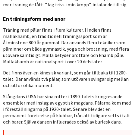
mer träning de fått. ”Jag trivs i min kropp”, intalar de till sig.
En träningsform med anor
Träning med pålar finns i flera kulturer. I Indien finns
mallakhamb, en traditionell träningssport som är
åtminstone 800 år gammal. Där används flera tekniker som
påminner om både gymnastik, yoga och brottning, med flera
utövare samtidigt. Malla betyder brottare och khamb påle.
Mallakhamb är nationalsport i över 20 delstater.
Det finns även en kinesisk variant, som går tillbaka till 1200-
talet. Där används två pålar, som utövaren svingar sig mellan
och utför olika moment.
Stångdans i USA har sina rötter i 1890-talets kringresande
ensembler med inslag av egyptisk magdans. Pålarna kom med
i föreställningarna på 1920-talet. Senare blev det en
permanent företeelse på klubbar, från att tidigare setts i tält
och barer. Själva dansen influerades också av burlesk dans.