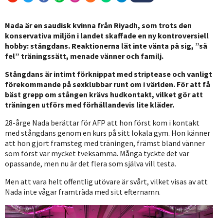
Nada är en saudisk kvinna från Riyadh, som trots den
konservativa miljön i landet skaffade en ny kontroversiell
hobby: stångdans. Reaktionerna lät inte vänta på sig, ”så
fel” träningssätt, menade vänner och familj.
Stångdans är intimt förknippat med striptease och vanligt
förekommande på sexklubbar runt om i världen. För att få
bäst grepp om stången krävs hudkontakt, vilket gör att
träningen utförs med förhållandevis lite kläder.
28-årge Nada berättar för AFP att hon först kom i kontakt
med stångdans genom en kurs på sitt lokala gym. Hon känner
att hon gjort framsteg med träningen, främst bland vänner
som först var mycket tveksamma. Många tyckte det var
opassande, men nu är det flera som själva vill testa.
Men att vara helt offentlig utövare är svårt, vilket visas av att
Nada inte vågar framträda med sitt efternamn.