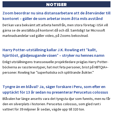
NOTISER
Zoom beordrar nu sina distansarbetare att de återvänder till
kontoret – gäller de som arbetar inom åtta mils avstånd
Det kan vara bekvämt att arbeta hemifrån, men stora företag i USA vill
gärna se de anställda på kontoret då och då. Samtidigt tar Microsoft
marknadsandelar vad gäller video, på Zooms bekostnad.
Harry Potter-utställning kallar J.K. Rowling ett ”kallt,
hjärtlöst, glädjesugande väsen” – stryker nu hennes namn
Enligt utställningens transsexuelle projektledare präglas Harry Potter-
böckerna av rasstereotyper, hat mot feta personer, brist på HBTQIA+-
personer. Rowling har ”superhatiska och splittrande åsikter.”
Tyngre än en blåval? Ja, säger forskare i Peru, som efter en
upptäckt för 13 år sedan nu presenterar Perucetus colossus
Blåvalen har länge ansetts vara det tyngsta djur som funnits, men nu får
den en silverplats i historien. Perucetus colossus, som gled runt i
vattnet för 39 miljoner år sedan, vägde upp till 320 ton.