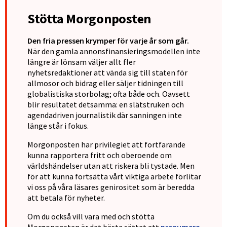
Stötta Morgonposten
Den fria pressen krymper för varje år som går.
När den gamla annonsfinansieringsmodellen inte
längre är lönsam väljer allt fler
nyhetsredaktioner att vända sig till staten för
allmosor och bidrag eller säljer tidningen till
globalistiska storbolag; ofta både och. Oavsett
blir resultatet detsamma: en slätstruken och
agendadriven journalistik där sanningen inte
länge står i fokus.
Morgonposten har privilegiet att fortfarande
kunna rapportera fritt och oberoende om
världshändelser utan att riskera bli tystade. Men
för att kunna fortsätta vårt viktiga arbete förlitar
vi oss på våra läsares genirositet som är beredda
att betala för nyheter.
Om du också vill vara med och stötta
Morgonposten är det bästa sättet att
prenumera