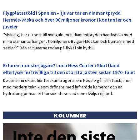
Flygplatsstöld i Spanien – tjuvar tar en diamantprydd
Hermès-väska och över 90 miljoner kronor i kontanter och
juveler
”Älskling, har du sett till min guld- och diamantprydda handväska med
mina diamantörhängen, tiomiljoners Bvlgari-klockan och buntarna med
sedlar?” Då var tjuvarna redan på flykt i sin hyrbil.
Erfaren monsterjägare? Loch Ness Center i Skottland
efterlyser nu frivilliga till den största jakten sedan 1970-talet
Det är ännu oklart hur forskarna agerar om Nessie går till attack, men
med modern teknik som drönare med infraröda kameror och en
hydrofon gör man ett försök att se vad som dväljs i djupet.
KOLUMNER