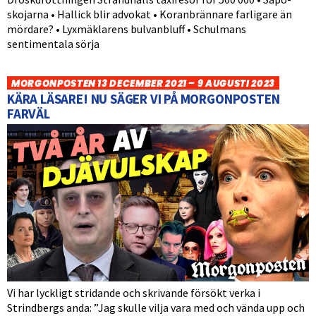
skojarna • Hallick blir advokat • Koranbrännare farligare än
mördare? • Lyxmäklarens bulvanbluff • Schulmans
sentimentala sörja
MORGONPOSTEN 13 DECEMBER 2021 – 9 AUGUSTI 2023
KÄRA LÄSARE! NU SÄGER VI PÅ MORGONPOSTEN
FARVÄL
Vi har lyckligt stridande och skrivande försökt verka i
Strindbergs anda: ”Jag skulle vilja vara med och vända upp och