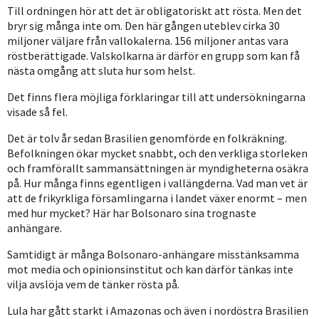
Till ordningen hör att det är obligatoriskt att rösta. Men det
bryr sig många inte om. Den här gången uteblev cirka 30
miljoner väljare från vallokalerna. 156 miljoner antas vara
röstberättigade. Valskolkarna är därför en grupp som kan få
nästa omgång att sluta hur som helst.
Det finns flera möjliga förklaringar till att undersökningarna
visade så fel.
Det är tolv år sedan Brasilien genomförde en folkräkning.
Befolkningen ökar mycket snabbt, och den verkliga storleken
och framförallt sammansättningen är myndigheterna osäkra
på. Hur många finns egentligen i vallängderna. Vad man vet är
att de frikyrkliga församlingarna i landet växer enormt – men
med hur mycket? Här har Bolsonaro sina trognaste
anhängare.
Samtidigt är många Bolsonaro-anhängare misstänksamma
mot media och opinionsinstitut och kan därför tänkas inte
vilja avslöja vem de tänker rösta på.
Lula har gått starkt i Amazonas och även i nordöstra Brasilien