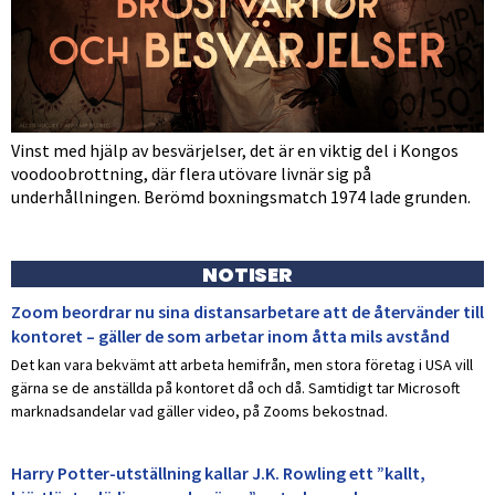
Vinst med hjälp av besvärjelser, det är en viktig del i Kongos
voodoobrottning, där flera utövare livnär sig på
underhållningen. Berömd boxningsmatch 1974 lade grunden.
NOTISER
Zoom beordrar nu sina distansarbetare att de återvänder till
kontoret – gäller de som arbetar inom åtta mils avstånd
Det kan vara bekvämt att arbeta hemifrån, men stora företag i USA vill
gärna se de anställda på kontoret då och då. Samtidigt tar Microsoft
marknadsandelar vad gäller video, på Zooms bekostnad.
Harry Potter-utställning kallar J.K. Rowling ett ”kallt,