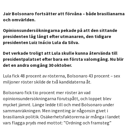
Jair Bolsonaro fortsätter att förvåna – både brasilianarna
och omvärlden.
Opinionsundersökningarna pekade på att den sittande
presidenten låg långt efter utmanaren, den tidigare
presidenten Luiz Inácio Lula da Silva.
Det verkade troligt att Lula skulle kunna återvända till
presidentpalatset efter bara en första valomgång. Nu blir
det en andra omgång 30 oktober.
Lula fick 48 procent av rösterna, Bolsonaro 43 procent – sex
miljoner röster skilde de två kandidaterna åt.
Bolsonaro fick tio procent mer röster än vad
opinionsundersökningarna förutspått, och loppet blev
mycket jämnt. Länge ledde till och med Bolsonaro under
sammanräkningen. Men ingenting är någonsin givet i
brasiliansk politik. Osäkerhetsfaktorerna är många i landet
vars flagga pryds med mottot: ”Ordning och framsteg”