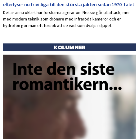
efterlyser nu frivilliga till den största jakten sedan 1970-talet
Det är ännu oklart hur forskarna agerar om Nessie går till attack, men
med modern teknik som drönare med infraröda kameror och en
hydrofon gör man ett försök att se vad som dväljs i djupet.
KOLUMNER