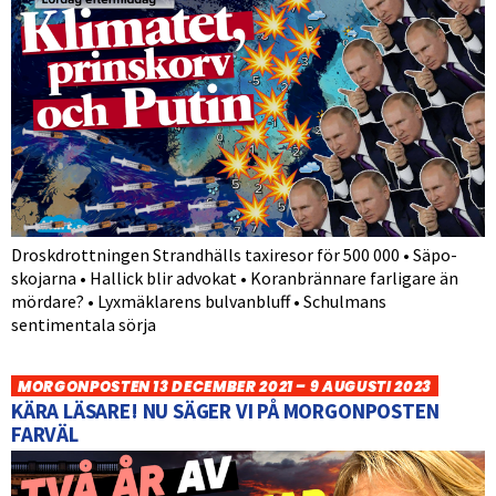
Droskdrottningen Strandhälls taxiresor för 500 000 • Säpo-
skojarna • Hallick blir advokat • Koranbrännare farligare än
mördare? • Lyxmäklarens bulvanbluff • Schulmans
sentimentala sörja
MORGONPOSTEN 13 DECEMBER 2021 – 9 AUGUSTI 2023
KÄRA LÄSARE! NU SÄGER VI PÅ MORGONPOSTEN
FARVÄL