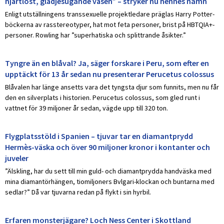
hjärtlöst, glädjesugande väsen” – stryker nu hennes namn
Enligt utställningens transsexuelle projektledare präglas Harry Potter-
böckerna av rasstereotyper, hat mot feta personer, brist på HBTQIA+-
personer. Rowling har ”superhatiska och splittrande åsikter.”
Tyngre än en blåval? Ja, säger forskare i Peru, som efter en
upptäckt för 13 år sedan nu presenterar Perucetus colossus
Blåvalen har länge ansetts vara det tyngsta djur som funnits, men nu får
den en silverplats i historien. Perucetus colossus, som gled runt i
vattnet för 39 miljoner år sedan, vägde upp till 320 ton.
Flygplatsstöld i Spanien – tjuvar tar en diamantprydd
Hermès-väska och över 90 miljoner kronor i kontanter och
juveler
”Älskling, har du sett till min guld- och diamantprydda handväska med
mina diamantörhängen, tiomiljoners Bvlgari-klockan och buntarna med
sedlar?” Då var tjuvarna redan på flykt i sin hyrbil.
Erfaren monsterjägare? Loch Ness Center i Skottland