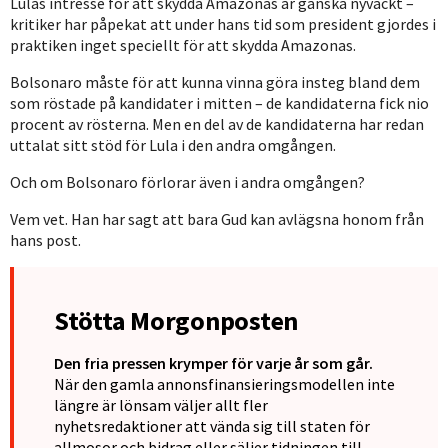
Lulas intresse för att skydda Amazonas är ganska nyväckt –
kritiker har påpekat att under hans tid som president gjordes i
praktiken inget speciellt för att skydda Amazonas.
Bolsonaro måste för att kunna vinna göra insteg bland dem
som röstade på kandidater i mitten – de kandidaterna fick nio
procent av rösterna. Men en del av de kandidaterna har redan
uttalat sitt stöd för Lula i den andra omgången.
Och om Bolsonaro förlorar även i andra omgången?
Vem vet. Han har sagt att bara Gud kan avlägsna honom från
hans post.
Stötta Morgonposten
Den fria pressen krymper för varje år som går.
När den gamla annonsfinansieringsmodellen inte
längre är lönsam väljer allt fler
nyhetsredaktioner att vända sig till staten för
allmosor och bidrag eller säljer tidningen till