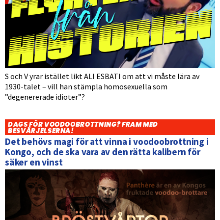
S och V yrar istället likt ALI ESBATI om att vi måste lära av
1930-talet – vill han stämpla homosexuella som
”degenererade idioter”?
DAGS FÖR VOODOOBROTTNING? FRAM MED
BESVÄRJELSERNA!
Det behövs magi för att vinna i voodoobrottning i
Kongo, och de ska vara av den rätta kalibern för
säker en vinst