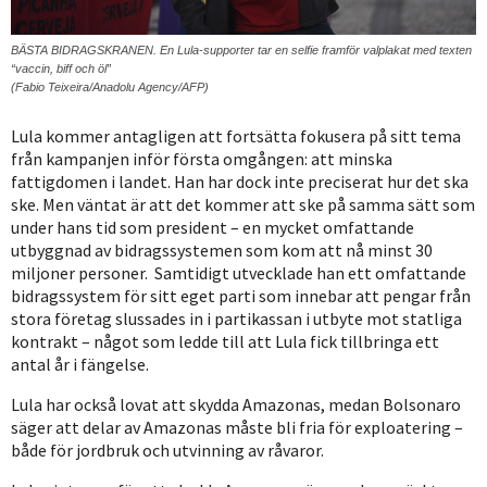
BÄSTA BIDRAGSKRANEN. En Lula-supporter tar en selfie framför valplakat med texten
“vaccin, biff och öl”
(Fabio Teixeira/Anadolu Agency/AFP)
Lula kommer antagligen att fortsätta fokusera på sitt tema
från kampanjen inför första omgången: att minska
fattigdomen i landet. Han har dock inte preciserat hur det ska
ske. Men väntat är att det kommer att ske på samma sätt som
under hans tid som president – en mycket omfattande
utbyggnad av bidragssystemen som kom att nå minst 30
miljoner personer. Samtidigt utvecklade han ett omfattande
bidragssystem för sitt eget parti som innebar att pengar från
stora företag slussades in i partikassan i utbyte mot statliga
kontrakt – något som ledde till att Lula fick tillbringa ett
antal år i fängelse.
Lula har också lovat att skydda Amazonas, medan Bolsonaro
säger att delar av Amazonas måste bli fria för exploatering –
både för jordbruk och utvinning av råvaror.