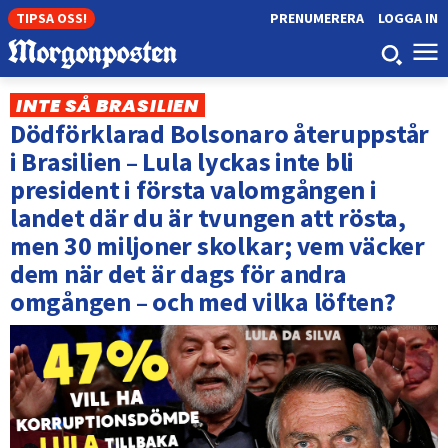
TIPSA OSS!
PRENUMERERA
LOGGA IN
INTE SÅ BRASILIEN
Dödförklarad Bolsonaro återuppstår
i Brasilien – Lula lyckas inte bli
president i första valomgången i
landet där du är tvungen att rösta,
men 30 miljoner skolkar; vem väcker
dem när det är dags för andra
omgången – och med vilka löften?