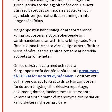
globalistiska storbolag; ofta både och. Oavsett
blir resultatet detsamma: en slätstruken och
agendadriven journalistik där sanningen inte
länge står i fokus.
Morgonposten har privilegiet att fortfarande
kunna rapportera fritt och oberoende om
världshändelser utan att riskera bli tystade. Men
för att kunna fortsätta vårt viktiga arbete förlitar
vi oss på våra läsares genirositet som är beredda
att betala för nyheter.
Om du också vill vara med och stötta
Morgonposten är det bästa sättet att
prenumera
på EXTRA! för bara 99 kr/månaden.
Förutom att
du hjälper oss att fortsätta driva Morgonposten
får du även tillgång till exklusiva reportage,
dokument, domar, landets mest intrerssanta
kommentarsfält samt vårt anonyma forum där du
kan diskutera nyheterna vidare.