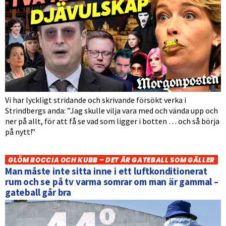
Vi har lyckligt stridande och skrivande försökt verka i
Strindbergs anda: ”Jag skulle vilja vara med och vända upp och
ner på allt, för att få se vad som ligger i botten … och så börja
på nytt!”
GLÖM BOCCIA OCH KUBB – DET ÄR GATEBALL SOM GÄLLER
Man måste inte sitta inne i ett luftkonditionerat
rum och se på tv varma somrar om man är gammal –
gateball går bra