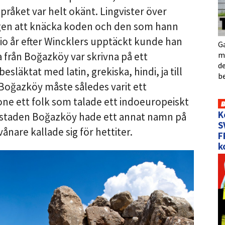
språket var helt okänt. Lingvister över
gen att knäcka koden och den som hann
Tio år efter Wincklers upptäckt kunde han
Ga
me
a från Boğazköy var skrivna på ett
de
läktat med latin, grekiska, hindi, ja till
b
Boğazköy måste således varit ett
one ett folk som talade ett indoeuropeiskt
K
t staden Boğazköy hade ett annat namn på
S
ånare kallade sig för hettiter.
F
k