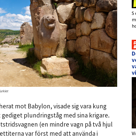
S 
må
h
D
v
v
v
urkiet
erat mot Babylon, visade sig vara kung
tt gediget plundringståg med sina krigare.
tstridsvagnen (en mindre vagn på två hjul
ttiterna var först med att använda i
Vi