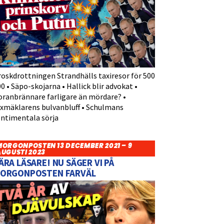
roskdrottningen Strandhälls taxiresor för 500
0 • Säpo-skojarna • Hallick blir advokat •
oranbrännare farligare än mördare? •
yxmäklarens bulvanbluff • Schulmans
entimentala sörja
MORGONPOSTEN 13 DECEMBER 2021 – 9
AUGUSTI 2023
ÄRA LÄSARE! NU SÄGER VI PÅ
ORGONPOSTEN FARVÄL