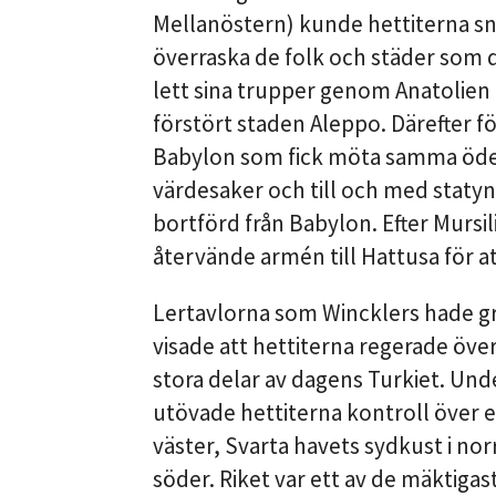
Mellanöstern) kunde hettiterna sn
överraska de folk och städer som d
lett sina trupper genom Anatolien 
förstört staden Aleppo. Därefter fö
Babylon som fick möta samma öde
värdesaker och till och med staty
bortförd från Babylon. Efter Mursi
återvände armén till Hattusa för att
Lertavlorna som Wincklers hade g
visade att hettiterna regerade över
stora delar av dagens Turkiet. Und
utövade hettiterna kontroll över et
väster, Svarta havets sydkust i nor
söder. Riket var ett av de mäktiga