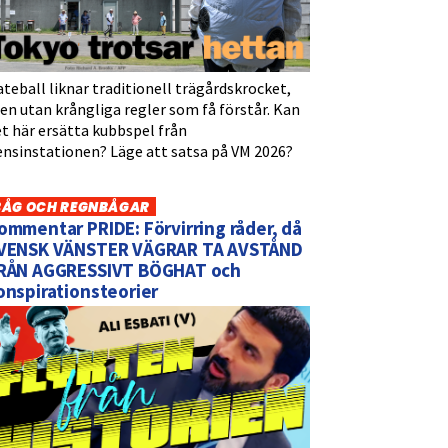
teball liknar traditionell trägårdskrocket,
n utan krångliga regler som få förstår. Kan
t här ersätta kubbspel från
ensinstationen? Läge att satsa på VM 2026?
BÅG OCH REGNBÅGAR
ommentar PRIDE: Förvirring råder, då
VENSK VÄNSTER VÄGRAR TA AVSTÅND
RÅN AGGRESSIVT BÖGHAT och
onspirationsteorier