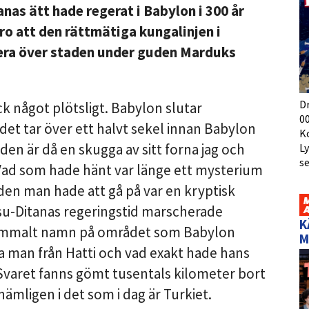
nas ätt hade regerat i Babylon i 300 år
tro att den rättmätiga kungalinjen i
gera över staden under guden Marduks
D
ck något plötsligt. Babylon slutar
00
det tar över ett halvt sekel innan Babylon
K
den är då en skugga av sitt forna jag och
L
s
Vad som hade hänt var länge ett mysterium
den man hade att gå på var en kryptisk
-Ditanas regeringstid marscherade
K
gammalt namn på området som Babylon
M
 man från Hatti och vad exakt hade hans
Svaret fanns gömt tusentals kilometer bort
ämligen i det som i dag är Turkiet.