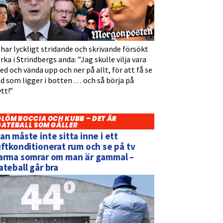
 har lyckligt stridande och skrivande försökt
rka i Strindbergs anda: ”Jag skulle vilja vara
d och vända upp och ner på allt, för att få se
d som ligger i botten … och så börja på
tt!”
GLÖM BOCCIA OCH KUBB – DET ÄR
GATEBALL SOM GÄLLER
an måste inte sitta inne i ett
uftkonditionerat rum och se på tv
arma somrar om man är gammal –
ateball går bra