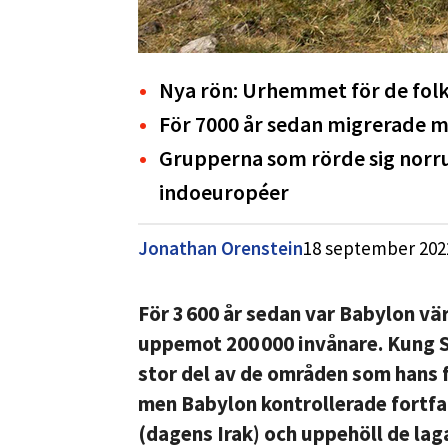
Nya rön: Urhemmet för de folk 
För 7000 år sedan migrerade m
Grupperna som rörde sig norrut
indoeuropéer
Jonathan Orenstein
18 september 202
För 3 600 år sedan var Babylon vä
uppemot 200 000 invånare. Kung S
stor del av de områden som hans 
men Babylon kontrollerade fortfa
(dagens Irak) och uppehöll de la