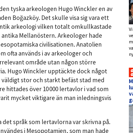
 den tyska arkeologen Hugo Winckler en av
den Boğazköy. Det skulle visa sig vara ett
ntik arkeologi vilken totalt omkullkastade
Vi
 antika Mellanöstern. Arkeologer hade
ve
me
mesopotamiska civilisationen. Anatolien
va
m ofta används i av arkeologer och
ny
 irrelevant område utan någon större
ria. Hugo Winckler upptäckte dock något
 väldigt stor och starkt befäst stad med
M
l
 hittades över 10 000 lertavlor i vad som
v
varit mycket viktigare än man inledningsvis
g
 det språk som lertavlorna var skrivna på.
m användes i Mesopotamien, som man hade