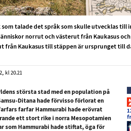
som talade det språk som skulle utvecklas till 
änniskor norrut och västerut från Kaukasus och 
 från Kaukasus till stäppen är ursprunget till d
2,
kl
20.21
rldens största stad med en population på
amsu-Ditana hade förvisso förlorat en
farfars farfar Hammurabi hade erövrat
1
f
rande ett stort rike i norra Mesopotamien
gar som Hammurabi hade stiftat, öga för