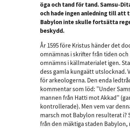
öga och tand för tand. Samsu-Dita
och hade ingen anledning till att 
Babylon inte skulle fortsätta re
beskydd.
År 1595 före Kristus händer det do
omnämnas i skrifter från tiden och 
omnämns i källmaterialet igen. Sta
dess gamla kungaätt utslocknad. 
för arkeologerna. Den enda ledtrå
kommentar som löd: ”Under Samsu
mannen från Hatti mot Akkad” (
kontrollerade). Men vem var denna
marsch mot Babylon resulterat i? 
från den mäktiga staden Babylon, n