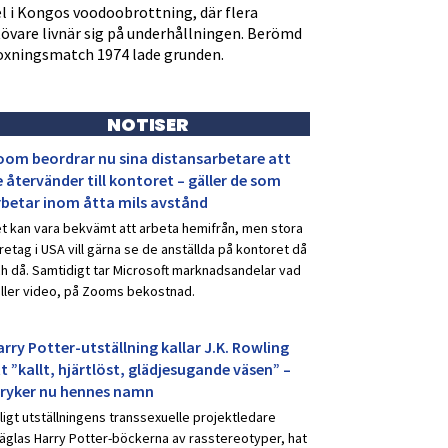
l i Kongos voodoobrottning, där flera
tövare livnär sig på underhållningen. Berömd
oxningsmatch 1974 lade grunden.
NOTISER
oom beordrar nu sina distansarbetare att
 återvänder till kontoret – gäller de som
rbetar inom åtta mils avstånd
t kan vara bekvämt att arbeta hemifrån, men stora
retag i USA vill gärna se de anställda på kontoret då
h då. Samtidigt tar Microsoft marknadsandelar vad
ller video, på Zooms bekostnad.
rry Potter-utställning kallar J.K. Rowling
t ”kallt, hjärtlöst, glädjesugande väsen” –
tryker nu hennes namn
ligt utställningens transsexuelle projektledare
äglas Harry Potter-böckerna av rasstereotyper, hat