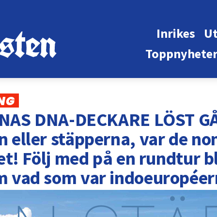
Inrikes
Ut
Toppnyhete
ING
AS DNA-DECKARE LÖST GÅ
n eller stäpperna, var de no
aret! Följ med på en rundtur 
om vad som var indoeuropée