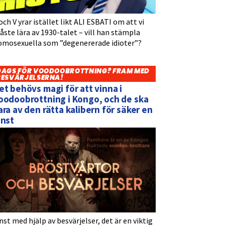
och V yrar istället likt ALI ESBATI om att vi
ste lära av 1930-talet – vill han stämpla
omosexuella som ”degenererade idioter”?
DAGS FÖR VOODOOBROTTNING? FRAM MED
BESVÄRJELSERNA!
et behövs magi för att vinna i
oodoobrottning i Kongo, och de ska
ara av den rätta kalibern för säker en
inst
nst med hjälp av besvärjelser, det är en viktig