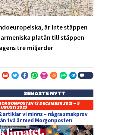
indoeuropeiska, är inte stäppen
armeniska platån till stäppen
agens tre miljarder
SENASTE NYTT
MORGONPOSTEN 13 DECEMBER 2021 – 9
AUGUSTI 2023
2 artiklar vi minns – några smakprov
rån två år med Morgonposten