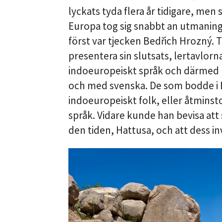
lyckats tyda flera år tidigare, men 
Europa tog sig snabbt an utmanin
först var tjecken Bedřich Hrozný. 
presentera sin slutsats, lertavlorn
indoeuropeiskt språk och därmed bes
och med svenska. De som bodde i 
indoeuropeiskt folk, eller åtminst
språk. Vidare kunde han bevisa at
den tiden, Hattusa, och att dess inv