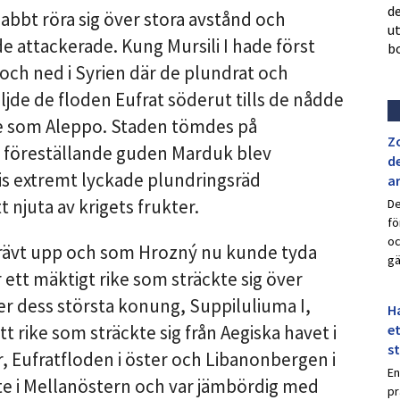
de
abbt röra sig över stora avstånd och
u
e attackerade. Kung Mursili I hade först
b
och ned i Syrien där de plundrat och
ljde de floden Eufrat söderut tills de nådde
 som Aleppo. Staden tömdes på
Z
n föreställande guden Marduk blev
de
lis extremt lyckade plundringsräd
a
 njuta av krigets frukter.
De
fö
oc
rävt upp och som Hrozný nu kunde tyda
gä
 ett mäktigt rike som sträckte sig över
er dess största konung, Suppiluliuma I,
Ha
et
t rike som sträckte sig från Aegiska havet i
s
r, Eufratfloden i öster och Libanonbergen i
En
ste i Mellanöstern och var jämbördig med
pr