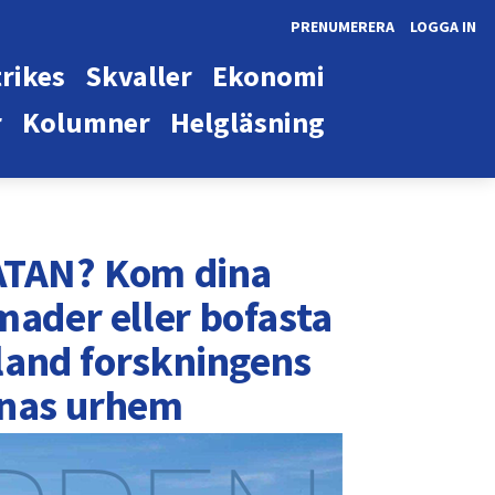
PRENUMERERA
LOGGA IN
rikes
Skvaller
Ekonomi
r
Kolumner
Helgläsning
TAN? Kom dina
mader eller bofasta
bland forskningens
rnas urhem