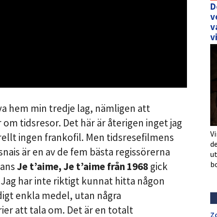
D
v
v
v
va hem min tredje lag, nämligen att
om tidsresor. Det här är återigen inget jag
Vi
rellt ingen frankofil. Men tidsresefilmens
de
snais är en av de fem bästa regissörerna
u
b
Hans
Je t’aime, Je t’aime från 1968
gick
 Jag har inte riktigt kunnat hitta någon
igt enkla medel, utan några
ier att tala om. Det är en totalt
Z