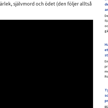
rlek, självmord och ödet (den följer alltså
de
a
De
fö
oc
gä
Ha
et
s
En
pr
mo
Ro
Ty
s
p
Bl