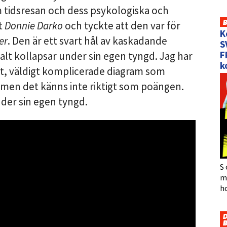
 tidsresan och dess psykologiska och
tt
Donnie Darko
och tyckte att den var för
K
er
. Den är ett svart hål av kaskadande
S
F
lt kollapsar under sin egen tyngd. Jag har
k
gt, väldigt komplicerade diagram som
 men det känns inte riktigt som poängen.
der sin egen tyngd.
S 
må
h