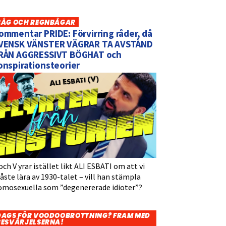
BÅG OCH REGNBÅGAR
ommentar PRIDE: Förvirring råder, då
VENSK VÄNSTER VÄGRAR TA AVSTÅND
RÅN AGGRESSIVT BÖGHAT och
onspirationsteorier
och V yrar istället likt ALI ESBATI om att vi
ste lära av 1930-talet – vill han stämpla
omosexuella som ”degenererade idioter”?
DAGS FÖR VOODOOBROTTNING? FRAM MED
BESVÄRJELSERNA!