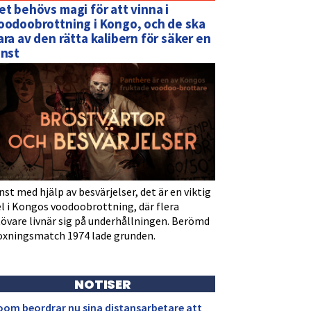
et behövs magi för att vinna i
oodoobrottning i Kongo, och de ska
ara av den rätta kalibern för säker en
inst
nst med hjälp av besvärjelser, det är en viktig
l i Kongos voodoobrottning, där flera
tövare livnär sig på underhållningen. Berömd
oxningsmatch 1974 lade grunden.
NOTISER
oom beordrar nu sina distansarbetare att