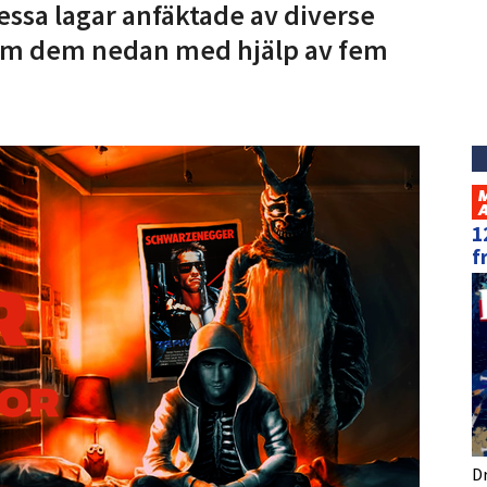
dessa lagar anfäktade av diverse
nom dem nedan med hjälp av fem
1
f
D