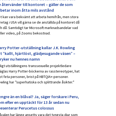
 återvänder till kontoret – gäller de som
rbetar inom åtta mils avstånd
t kan vara bekvämt att arbeta hemifrån, men stora
retag i USA vill gärna se de anställda på kontoret då
h då. Samtidigt tar Microsoft marknadsandelar vad
ller video, på Zooms bekostnad.
rry Potter-utställning kallar J.K. Rowling
t ”kallt, hjärtlöst, glädjesugande väsen” –
tryker nu hennes namn
ligt utställningens transsexuelle projektledare
äglas Harry Potter-böckerna av rasstereotyper, hat
t feta personer, brist på HBTQIA+-personer.
wling har ”superhatiska och splittrande åsikter.”
ngre än en blåval? Ja, säger forskare i Peru,
om efter en upptäckt för 13 år sedan nu
resenterar Perucetus colossus
åvalen har länge ansetts vara det tyngsta djur som