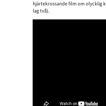
hjärtekrossande film om olycklig kä
lag två).