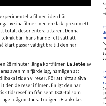
fu
Pe
mi
experimentella filmen i den här
ga av sina filmer med enkla klipp som ett
Fl
att totalt desorientera tittaren. Denna
d
knik blir i hans händer ett sätt att
m
”Ä
å klart passar väldigt bra till den här
ha
Bv
tj
 den 28 minuter långa kortfilmen
La Jetée
av
seras även min fjärde lag, nämligen att
E
Sk
illbaka i tiden vi reser! För att hitta själva
s
 i tiden de reser i filmen. Enligt den här
De
tisk tidsresefilm från sent 1800-tal som
ti
in
lager någonstans. Troligen i Frankrike.
fö