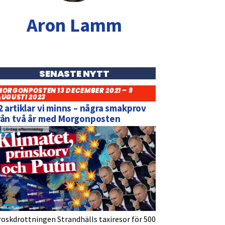
Aron Lamm
SENASTE NYTT
MORGONPOSTEN 13 DECEMBER 2021 – 9
AUGUSTI 2023
2 artiklar vi minns – några smakprov
rån två år med Morgonposten
roskdrottningen Strandhälls taxiresor för 500