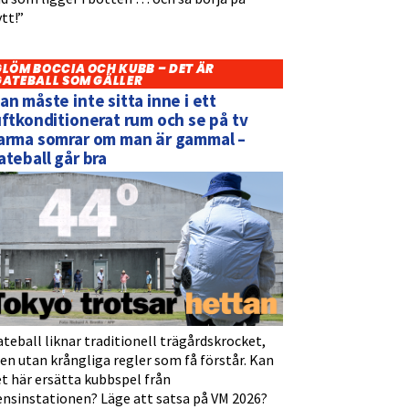
tt!”
GLÖM BOCCIA OCH KUBB – DET ÄR
GATEBALL SOM GÄLLER
an måste inte sitta inne i ett
uftkonditionerat rum och se på tv
arma somrar om man är gammal –
ateball går bra
teball liknar traditionell trägårdskrocket,
n utan krångliga regler som få förstår. Kan
t här ersätta kubbspel från
ensinstationen? Läge att satsa på VM 2026?