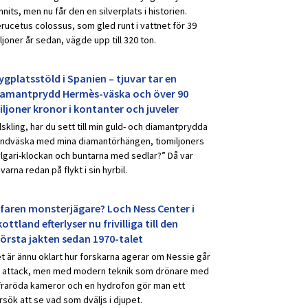
nnits, men nu får den en silverplats i historien.
rucetus colossus, som gled runt i vattnet för 39
ljoner år sedan, vägde upp till 320 ton.
ygplatsstöld i Spanien – tjuvar tar en
iamantprydd Hermès-väska och över 90
iljoner kronor i kontanter och juveler
lskling, har du sett till min guld- och diamantprydda
ndväska med mina diamantörhängen, tiomiljoners
lgari-klockan och buntarna med sedlar?” Då var
uvarna redan på flykt i sin hyrbil.
rfaren monsterjägare? Loch Ness Center i
ottland efterlyser nu frivilliga till den
törsta jakten sedan 1970-talet
t är ännu oklart hur forskarna agerar om Nessie går
ll attack, men med modern teknik som drönare med
fraröda kameror och en hydrofon gör man ett
rsök att se vad som dväljs i djupet.