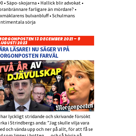
0 • Säpo-skojarna • Hallick blir advokat •
oranbrännare farligare än mördare? •
yxmäklarens bulvanbluff • Schulmans
entimentala sörja
MORGONPOSTEN 13 DECEMBER 2021 – 9
AUGUSTI 2023
ÄRA LÄSARE! NU SÄGER VI PÅ
ORGONPOSTEN FARVÄL
 har lyckligt stridande och skrivande försökt
rka i Strindbergs anda: ”Jag skulle vilja vara
d och vända upp och ner på allt, för att få se
d som ligger i botten … och så börja på