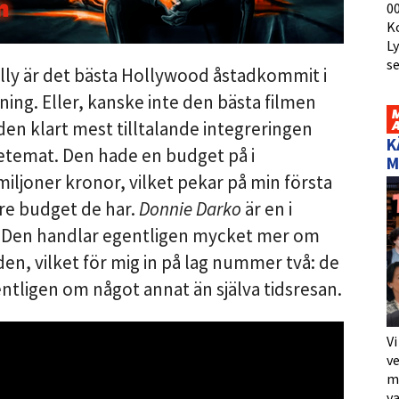
00
K
L
s
lly är det bästa Hollywood åstadkommit i
ning. Eller, kanske inte den bästa filmen
en klart mest tilltalande integreringen
K
setemat. Den hade en budget på i
M
ljoner kronor, vilket pekar på min första
ägre budget de har.
Donnie Darko
är en i
m. Den handlar egentligen mycket mer om
iden, vilket för mig in på lag nummer två: de
ntligen om något annat än själva tidsresan.
Vi
ve
me
va