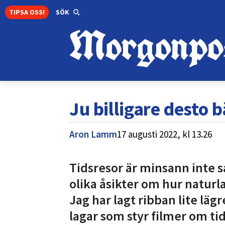
TIPSA OSS!
SÖK
Ju billigare desto bä
Aron Lamm
17 augusti 2022,
kl
13.26
Tidsresor är minsann inte s
olika åsikter om hur naturl
Jag har lagt ribban lite lägr
lagar som styr filmer om tid