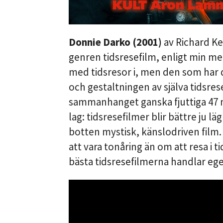
Donnie Darko (2001)
av Richard Ke
genren tidsresefilm, enligt min me
med tidsresor i, men den som har d
och gestaltningen av själva tidsre
sammanhanget ganska fjuttiga 47 mi
lag: tidsresefilmer blir bättre ju l
botten mystisk, känslodriven fil
att vara tonåring än om att resa i t
bästa tidsresefilmerna handlar ege