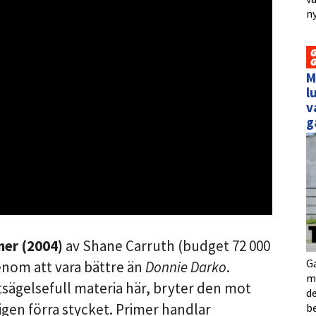
ny
M
l
v
g
mer (2004)
av Shane Carruth (budget 72 000
Ga
genom att vara bättre än
Donnie Darko
.
me
sägelsefull materia här, bryter den mot
de
ligen förra stycket. Primer handlar
b