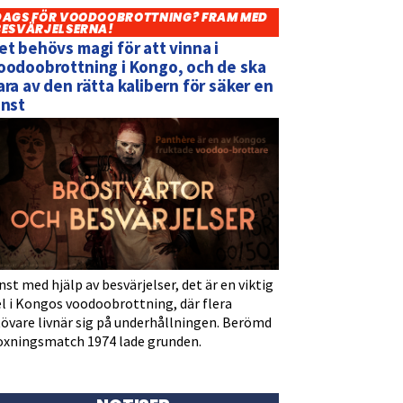
DAGS FÖR VOODOOBROTTNING? FRAM MED
BESVÄRJELSERNA!
et behövs magi för att vinna i
oodoobrottning i Kongo, och de ska
ara av den rätta kalibern för säker en
inst
nst med hjälp av besvärjelser, det är en viktig
l i Kongos voodoobrottning, där flera
tövare livnär sig på underhållningen. Berömd
oxningsmatch 1974 lade grunden.