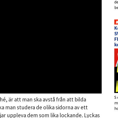
de
b
K
S
F
k
S 
 är att man ska avstå från att bilda
må
ka man studera de olika sidorna av ett
h
jar uppleva dem som lika lockande. Lyckas