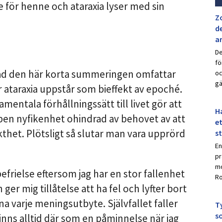
e för henne och ataraxia lyser med sin
Z
de
a
De
fö
vad den här korta summeringen omfattar
oc
gä
 ataraxia uppstår som bieffekt av epoché.
amentala förhållningssätt till livet gör att
Ha
en nyfikenhet ohindrad av behovet av att
et
thet. Plötsligt så slutar man vara upprörd
s
En
pr
mo
befrielse eftersom jag har en stor fallenhet
Ro
ger mig tillåtelse att ha fel och lyfter bort
a varje meningsutbyte. Självfallet faller
Ty
s
finns alltid där som en påminnelse när jag