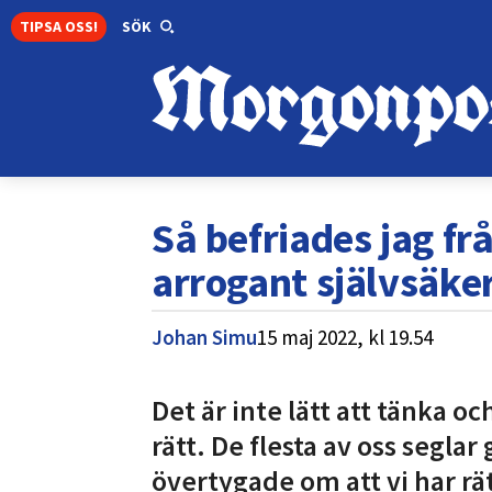
TIPSA OSS!
SÖK
Så befriades jag fr
arrogant självsäker
Johan Simu
15 maj 2022,
kl
19.54
Det är inte lätt att tänka o
rätt. De flesta av oss seglar
övertygade om att vi har rä