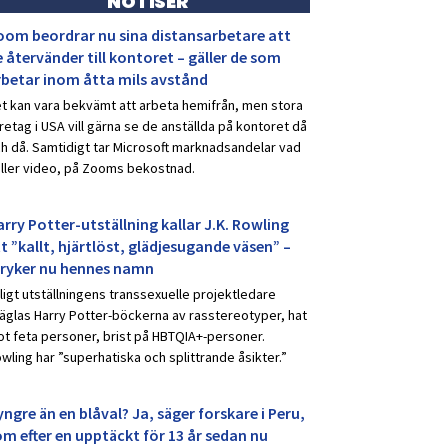
NOTISER
oom beordrar nu sina distansarbetare att
 återvänder till kontoret – gäller de som
rbetar inom åtta mils avstånd
t kan vara bekvämt att arbeta hemifrån, men stora
retag i USA vill gärna se de anställda på kontoret då
h då. Samtidigt tar Microsoft marknadsandelar vad
ller video, på Zooms bekostnad.
rry Potter-utställning kallar J.K. Rowling
t ”kallt, hjärtlöst, glädjesugande väsen” –
tryker nu hennes namn
ligt utställningens transsexuelle projektledare
äglas Harry Potter-böckerna av rasstereotyper, hat
t feta personer, brist på HBTQIA+-personer.
wling har ”superhatiska och splittrande åsikter.”
ngre än en blåval? Ja, säger forskare i Peru,
om efter en upptäckt för 13 år sedan nu