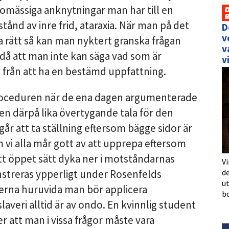
omässiga anknytningar man har till en
illstånd av inre frid, ataraxia. När man på det
D
v
t ha rätt så kan man nyktert granska frågan
v
n då att man inte kan säga vad som är
v
 från att ha en bestämd uppfattning.
oceduren när de ena dagen argumenterade
gen därpå lika övertygande tala för den
 går att ta ställning eftersom bägge sidor är
m vi alla mår gott av att upprepa eftersom
ett öppet sätt dyka ner i motståndarnas
Vi
treras ypperligt under Rosenfelds
de
u
terna huruvida man bör applicera
b
averi alltid är av ondo. En kvinnlig student
r att man i vissa frågor måste vara