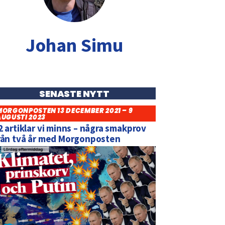
Johan Simu
SENASTE NYTT
MORGONPOSTEN 13 DECEMBER 2021 – 9
AUGUSTI 2023
2 artiklar vi minns – några smakprov
rån två år med Morgonposten