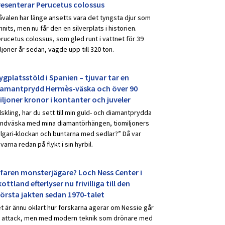
resenterar Perucetus colossus
åvalen har länge ansetts vara det tyngsta djur som
nnits, men nu får den en silverplats i historien.
rucetus colossus, som gled runt i vattnet för 39
ljoner år sedan, vägde upp till 320 ton.
ygplatsstöld i Spanien – tjuvar tar en
iamantprydd Hermès-väska och över 90
iljoner kronor i kontanter och juveler
lskling, har du sett till min guld- och diamantprydda
ndväska med mina diamantörhängen, tiomiljoners
lgari-klockan och buntarna med sedlar?” Då var
uvarna redan på flykt i sin hyrbil.
rfaren monsterjägare? Loch Ness Center i
ottland efterlyser nu frivilliga till den
törsta jakten sedan 1970-talet
t är ännu oklart hur forskarna agerar om Nessie går
ll attack, men med modern teknik som drönare med