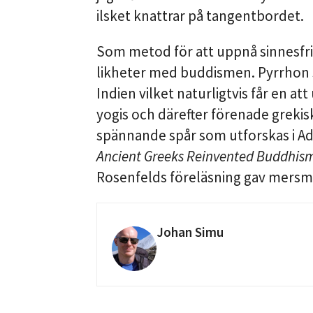
ilsket knattrar på tangentbordet.
Som metod för att uppnå sinnesfr
likheter med buddismen. Pyrrhon s
Indien vilket naturligtvis får en a
yogis och därefter förenade greki
spännande spår som utforskas i A
Ancient Greeks Reinvented Buddhis
Rosenfelds föreläsning gav mersm
Johan Simu