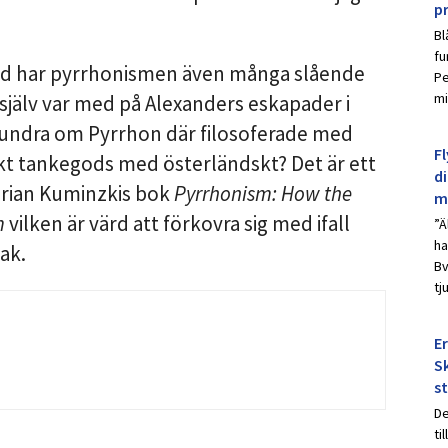
p
Bl
fu
id har pyrrhonismen även många slående
Pe
mi
jälv var med på Alexanders eskapader i
tt undra om Pyrrhon där filosoferade med
Fl
skt tankegods med österländskt? Det är ett
d
drian Kuminzkis bok
Pyrrhonism: How the
m
m
vilken är värd att förkovra sig med ifall
”Ä
ha
ak.
Bv
tj
E
Sk
s
De
ti