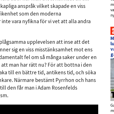
me
skapliga anspråk vilket skapade en viss
va
nyfikenhet som den moderna
ny
nte vara nyfikna för vi vet att alla andra
M
plågsamma upplevelsen att inse att det
l
v
finner sig en viss misstänksamhet mot ens
g
damentalt fel om så många saker under en
då att man har rätt nu? För att bottna i den
baka till en bättre tid, antikens tid, och söka
tänkare. Närmare bestämt Pyrrhon och hans
 till den får man i Adam Rosenfelds
ism.
Ga
me