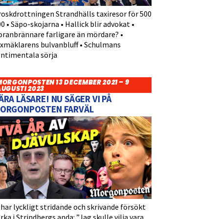
roskdrottningen Strandhälls taxiresor för 500
0 • Säpo-skojarna • Hallick blir advokat •
oranbrännare farligare än mördare? •
yxmäklarens bulvanbluff • Schulmans
entimentala sörja
MORGONPOSTEN 13 DECEMBER 2021 – 9
AUGUSTI 2023
ÄRA LÄSARE! NU SÄGER VI PÅ
ORGONPOSTEN FARVÄL
 har lyckligt stridande och skrivande försökt
rka i Strindbergs anda: ”Jag skulle vilja vara