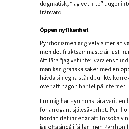
dogmatisk, “jag vet inte” duger int
frånvaro.
Öppen nyfikenhet
Pyrrhonismen är givetvis mer än 
men det fruktsammaste är just hur
Att låta “jag vet inte” vara ens fund
man kan granska saker med en öpp
hävda sin egna ståndpunkts korrek
över att någon har fel på internet.
För mig har Pyrrhons lära varit en 
för arrogant självsäkerhet. Pyrrhon 
bördan det innebär att försöka vinn
jag ofta ändå i fällan men Pyrrhon 