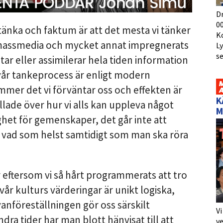
D
00
e tänka och faktum är att det mesta vi tänker
K
n, massmedia och mycket annat impregnerats
L
s
tar eller assimilerar hela tiden information
 vår tankeprocess är enligt modern
immer det vi förväntar oss och effekten är
K
yllade över hur vi alls kan uppleva något
M
ghet för gemenskaper, det går inte att
ör vad som helst samtidigt som man ska röra
ur eftersom vi så hårt programmerats att tro
tt vår kulturs värderingar är unikt logiska,
anföreställningen gör oss särskilt
Vi
dra tider har man blott hänvisat till att
ve