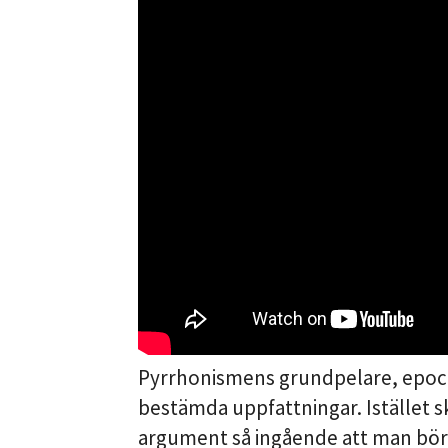
Pyrrhonismens grundpelare, epoché,
bestämda uppfattningar. Istället s
argument så ingående att man bör