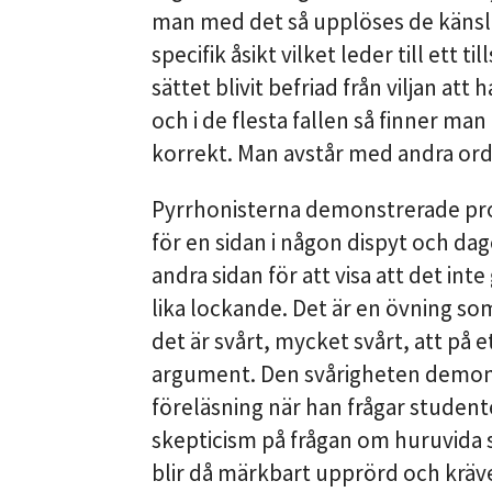
man med det så upplöses de känsl
specifik åsikt vilket leder till ett t
sättet blivit befriad från viljan at
och i de flesta fallen så finner ma
korrekt. Man avstår med andra ord
Pyrrhonisterna demonstrerade pr
för en sidan i någon dispyt och da
andra sidan för att visa att det inte
lika lockande. Det är en övning so
det är svårt, mycket svårt, att på 
argument. Den svårigheten demons
föreläsning när han frågar studen
skepticism på frågan om huruvida sl
blir då märkbart upprörd och kräve