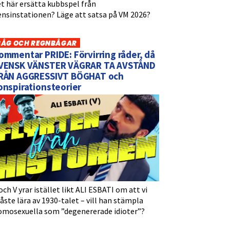
t här ersätta kubbspel från
ensinstationen? Läge att satsa på VM 2026?
BÅG OCH REGNBÅGAR
ommentar PRIDE: Förvirring råder, då
VENSK VÄNSTER VÄGRAR TA AVSTÅND
RÅN AGGRESSIVT BÖGHAT och
onspirationsteorier
och V yrar istället likt ALI ESBATI om att vi
ste lära av 1930-talet – vill han stämpla
omosexuella som ”degenererade idioter”?