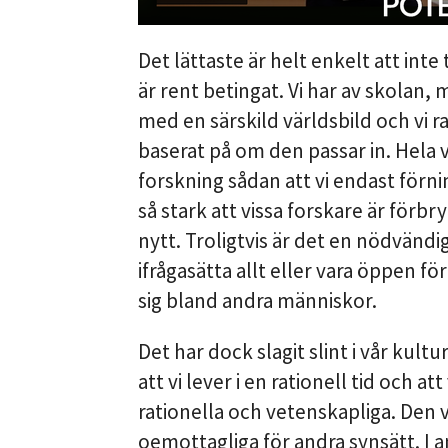
Det lättaste är helt enkelt att int
är rent betingat. Vi har av skola
med en särskild världsbild och vi ra
baserat på om den passar in. Hela
forskning sådan att vi endast förn
så stark att vissa forskare är förbr
nytt. Troligtvis är det en nödvändi
ifrågasätta allt eller vara öppen f
sig bland andra människor.
Det har dock slagit slint i vår kult
att vi lever i en rationell tid och a
rationella och vetenskapliga. Den v
oemottagliga för andra synsätt. I an