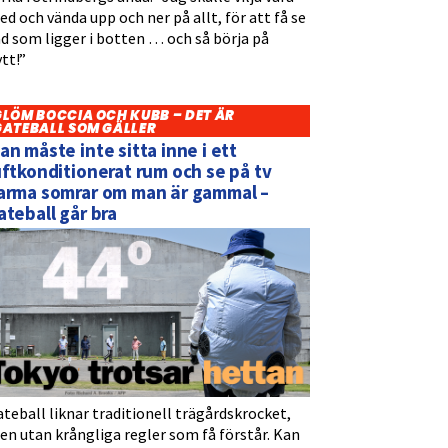
d och vända upp och ner på allt, för att få se
d som ligger i botten … och så börja på
tt!”
GLÖM BOCCIA OCH KUBB – DET ÄR
GATEBALL SOM GÄLLER
an måste inte sitta inne i ett
uftkonditionerat rum och se på tv
arma somrar om man är gammal –
ateball går bra
teball liknar traditionell trägårdskrocket,
n utan krångliga regler som få förstår. Kan