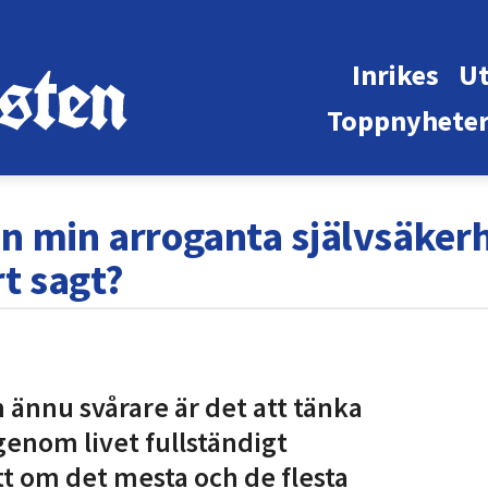
Inrikes
Ut
Toppnyhete
ån min arroganta självsäkerhe
t sagt?
ch ännu svårare är det att tänka
 genom livet fullständigt
tt om det mesta och de flesta