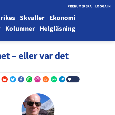
PRENUMERERA
LOGGA IN
rikes
Skvaller
Ekonomi
r
Kolumner
Helgläsning
t – eller var det