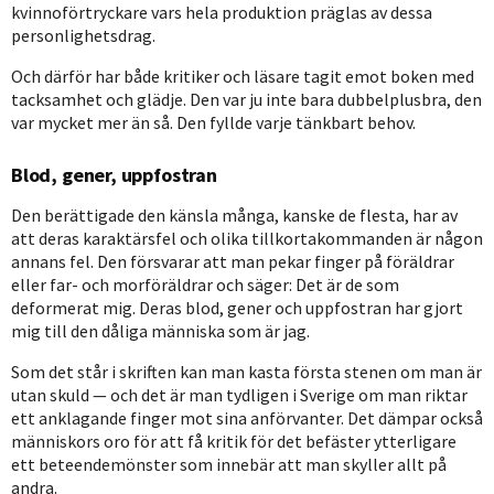
kvinnoförtryckare vars hela produktion präglas av dessa
personlighetsdrag.
Och därför har både kritiker och läsare tagit emot boken med
tacksamhet och glädje. Den var ju inte bara dubbelplusbra, den
var mycket mer än så. Den fyllde varje tänkbart behov.
Blod, gener, uppfostran
Den berättigade den känsla många, kanske de flesta, har av
att deras karaktärsfel och olika tillkortakommanden är någon
annans fel. Den försvarar att man pekar finger på föräldrar
eller far- och morföräldrar och säger: Det är de som
deformerat mig. Deras blod, gener och uppfostran har gjort
mig till den dåliga människa som är jag.
Som det står i skriften kan man kasta första stenen om man är
utan skuld — och det är man tydligen i Sverige om man riktar
ett anklagande finger mot sina anförvanter. Det dämpar också
människors oro för att få kritik för det befäster ytterligare
ett beteendemönster som innebär att man skyller allt på
andra.