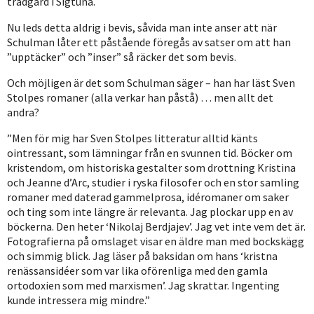
trädgård i Sigtuna.
Nu leds detta aldrig i bevis, såvida man inte anser att när
Schulman låter ett påstående föregås av satser om att han
”upptäcker” och ”inser” så räcker det som bevis.
Och möjligen är det som Schulman säger – han har läst Sven
Stolpes romaner (alla verkar han påstå) … men allt det
andra?
”Men för mig har Sven Stolpes litteratur alltid känts
ointressant, som lämningar från en svunnen tid. Böcker om
kristendom, om historiska gestalter som drottning Kristina
och Jeanne d’Arc, studier i ryska filosofer och en stor samling
romaner med daterad gammelprosa, idéromaner om saker
och ting som inte längre är relevanta. Jag plockar upp en av
böckerna. Den heter ‘Nikolaj Berdjajev’. Jag vet inte vem det är.
Fotografierna på omslaget visar en äldre man med bockskägg
och simmig blick. Jag läser på baksidan om hans ‘kristna
renässansidéer som var lika oförenliga med den gamla
ortodoxien som med marxismen’. Jag skrattar. Ingenting
kunde intressera mig mindre.”