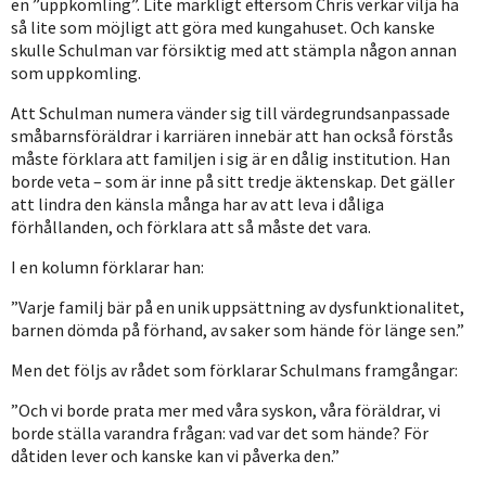
en ”uppkomling”. Lite märkligt eftersom Chris verkar vilja ha
så lite som möjligt att göra med kungahuset. Och kanske
skulle Schulman var försiktig med att stämpla någon annan
som uppkomling.
Att Schulman numera vänder sig till värdegrundsanpassade
småbarnsföräldrar i karriären innebär att han också förstås
måste förklara att familjen i sig är en dålig institution. Han
borde veta – som är inne på sitt tredje äktenskap. Det gäller
att lindra den känsla många har av att leva i dåliga
förhållanden, och förklara att så måste det vara.
I en kolumn förklarar han:
”Varje familj bär på en unik uppsättning av dysfunktionalitet,
barnen dömda på förhand, av saker som hände för länge sen.”
Men det följs av rådet som förklarar Schulmans framgångar:
”Och vi borde prata mer med våra syskon, våra föräldrar, vi
borde ställa varandra frågan: vad var det som hände? För
dåtiden lever och kanske kan vi påverka den.”