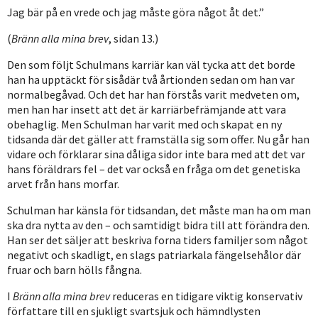
Jag bär på en vrede och jag måste göra något åt det.”
(
Bränn alla mina brev
, sidan 13.)
Den som följt Schulmans karriär kan väl tycka att det borde
han ha upptäckt för sisådär två årtionden sedan om han var
normalbegåvad. Och det har han förstås varit medveten om,
men han har insett att det är karriärbefrämjande att vara
obehaglig. Men Schulman har varit med och skapat en ny
tidsanda där det gäller att framställa sig som offer. Nu går han
vidare och förklarar sina dåliga sidor inte bara med att det var
hans föräldrars fel – det var också en fråga om det genetiska
arvet från hans morfar.
Schulman har känsla för tidsandan, det måste man ha om man
ska dra nytta av den – och samtidigt bidra till att förändra den.
Han ser det säljer att beskriva forna tiders familjer som något
negativt och skadligt, en slags patriarkala fängelsehålor där
fruar och barn hölls fångna.
I
Bränn alla mina brev
reduceras en tidigare viktig konservativ
författare till en sjukligt svartsjuk och hämndlysten