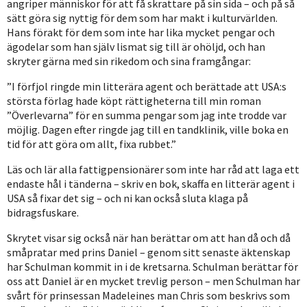
angriper människor för att få skrattare på sin sida – och på så
sätt göra sig nyttig för dem som har makt i kulturvärlden.
Hans förakt för dem som inte har lika mycket pengar och
ägodelar som han själv lismat sig till är ohöljd, och han
skryter gärna med sin rikedom och sina framgångar:
”I förfjol ringde min litterära agent och berättade att USA:s
största förlag hade köpt rättigheterna till min roman
”Överlevarna” för en summa pengar som jag inte trodde var
möjlig. Dagen efter ringde jag till en tandklinik, ville boka en
tid för att göra om allt, fixa rubbet.”
Läs och lär alla fattigpensionärer som inte har råd att laga ett
endaste hål i tänderna – skriv en bok, skaffa en litterär agent i
USA så fixar det sig – och ni kan också sluta klaga på
bidragsfuskare.
Skrytet visar sig också när han berättar om att han då och då
småpratar med prins Daniel – genom sitt senaste äktenskap
har Schulman kommit in i de kretsarna. Schulman berättar för
oss att Daniel är en mycket trevlig person – men Schulman har
svårt för prinsessan Madeleines man Chris som beskrivs som