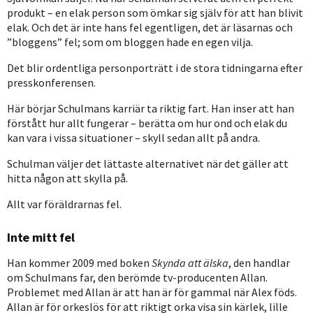
produkt – en elak person som ömkar sig själv för att han blivit
elak. Och det är inte hans fel egentligen, det är läsarnas och
”bloggens” fel; som om bloggen hade en egen vilja.
Det blir ordentliga personporträtt i de stora tidningarna efter
presskonferensen.
Här börjar Schulmans karriär ta riktig fart. Han inser att han
förstått hur allt fungerar – berätta om hur ond och elak du
kan vara i vissa situationer – skyll sedan allt på andra.
Schulman väljer det lättaste alternativet när det gäller att
hitta någon att skylla på.
Allt var föräldrarnas fel.
Inte mitt fel
Han kommer 2009 med boken
Skynda att älska
, den handlar
om Schulmans far, den berömde tv-producenten Allan.
Problemet med Allan är att han är för gammal när Alex föds.
Allan är för orkeslös för att riktigt orka visa sin kärlek, lille