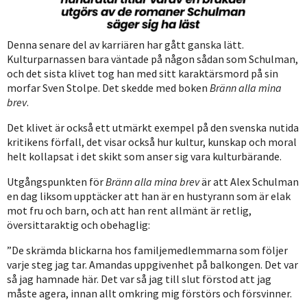
Denna senare del av karriären har gått ganska lätt.
Kulturparnassen bara väntade på någon sådan som Schulman,
och det sista klivet tog han med sitt karaktärsmord på sin
morfar Sven Stolpe. Det skedde med boken
Bränn alla mina
brev
.
Det klivet är också ett utmärkt exempel på den svenska nutida
kritikens förfall, det visar också hur kultur, kunskap och moral
helt kollapsat i det skikt som anser sig vara kulturbärande.
Utgångspunkten för
Bränn alla mina brev
är att Alex Schulman
en dag liksom upptäcker att han är en hustyrann som är elak
mot fru och barn, och att han rent allmänt är retlig,
översittaraktig och obehaglig:
”De skrämda blickarna hos familjemedlemmarna som följer
varje steg jag tar. Amandas uppgivenhet på balkongen. Det var
så jag hamnade här. Det var så jag till slut förstod att jag
måste agera, innan allt omkring mig förstörs och försvinner.