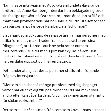
När ni läste intervjun med Advokatsamfundets dåvarande
ordförande Anne Ramberg – den där hon beklagade sig över
sin fattiga uppväxt på Östermalm – man åt sällan oxfilé och
mamman promenerade när hon skulle till NK istället för att
ta spårvagnen; då gjorde Ramberg en ”Schulman”.
En variant som dykt upp de senaste åren är när personer med
olika former av makt träder fram och berättar om sina
”diagnoser”, att finnas i autismspektrat är numera
meriterande – alla fel man gjort kan skyllas på det. Den
perfekta kombinationen är förstås att hävda att man både
haft en dålig uppväxt och har en diagnos.
Det händer aldrig att dessa personer ställs inför följande
fråga av intervjuaren:
”Men om du nu har så många problem med dig i bagaget –
varför har du sökt dig till positioner där du har makt över
andra eller kan påverka dem. Är du inte synnerligen olämplig
får sådan verksamhet?”
Det som skiljer Schulman från dem som knyckt hans strategi