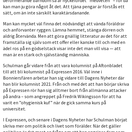
deformerande barndom så är nyckelordet ”medveten” – för då
kan man ju göra något åt det. Att tjäna pengar är förstås ett
sätt, om än inte särskilt karaktärsdanande.
Man kan mycket väl finna det nödvändigt att vända föräldrar
och anförvanter ryggen. Lämna hemmet, stänga dörren och
aldrig återvända. Men att göra gnällig litteratur av det för att
framställa sig själv som ett offer eller kanske till och med en
ädel ros på en gödselstack visar inte det man vill visa — att
man är en stark och självständig människa.
Schulman går vidare från att vara kolumnist på Aftonbladet
till att bli kolumnist på Expressen 2016. Väl inne i
Bonniersfären arbetar han sig vidare till Dagens Nyheter där
han blir kolumnist 2021. Från och med det att han börjar skriva
på Expressen rör han sig alltmer bort från allmänna attacker
på andra – som angreppet på Fredrik Wikingsson för att ha
varit en ”ohygienisk kuf” när de gick samma kurs på
universitet.
I Expressen, och senare i Dagens Nyheter har Schulman börjat
skriva mer om politik och livet som förälder. När det gäller
politiken är det mest en fråga om att han angriper dem som