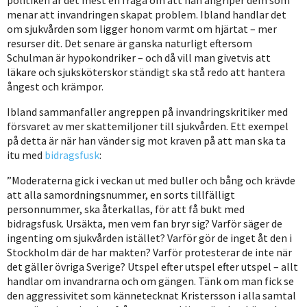
menar att invandringen skapat problem. Ibland handlar det
om sjukvården som ligger honom varmt om hjärtat – mer
resurser dit. Det senare är ganska naturligt eftersom
Schulman är hypokondriker – och då vill man givetvis att
läkare och sjuksköterskor ständigt ska stå redo att hantera
ångest och krämpor.
Ibland sammanfaller angreppen på invandringskritiker med
försvaret av mer skattemiljoner till sjukvården. Ett exempel
på detta är när han vänder sig mot kraven på att man ska ta
itu med
bidragsfusk
:
”Moderaterna gick i veckan ut med buller och bång och krävde
att alla samordningsnummer, en sorts tillfälligt
personnummer, ska återkallas, för att få bukt med
bidragsfusk. Ursäkta, men vem fan bryr sig? Varför säger de
ingenting om sjukvården istället? Varför gör de inget åt den i
Stockholm där de har makten? Varför protesterar de inte när
det gäller övriga Sverige? Utspel efter utspel efter utspel – allt
handlar om invandrarna och om gängen. Tänk om man fick se
den aggressivitet som kännetecknat Kristersson i alla samtal