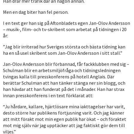
Han drar mer trafik där än någon annan.
Men en dag biter han fel person.
I en text ger han sig på Aftonbladets egen Jan-Olov Andersson
– musik-, film- och tv-skribent som arbetat på tidningen i 20
år:
”Jag blir irriterad hur Sveriges största och bästa tidning kan
ha en så usel skribent som Jan-Olov Andersson i sitt stall.”
Jan-Olov Andersson blir förbannad, får fackklubben med sig –
Schulman blir en arbetsmiljöfråga och tidningsledningen
tvingas kalla till presskonferens på hotell Anglais. Där
berättar Schulman att han tänker stänga ner sin blogg, och
han hävdar att han funderat på det i månader. Han har strax
innan presskonferens i en text förklarat att:
“Ju hårdare, kallare, hjärtlösare mina iakttagelser har varit,
desto större har publikens förtjusning varit. Och jag känner
att mitt förakt mot min egen publik har ökat – och föraktet
mot mig själv när jag upptäcker att jag faktiskt gör dem till
viljes.”