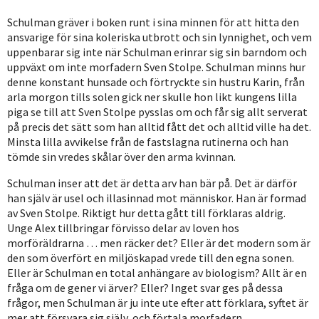
Schulman gräver i boken runt i sina minnen för att hitta den
ansvarige för sina koleriska utbrott och sin lynnighet, och vem
uppenbarar sig inte när Schulman erinrar sig sin barndom och
uppväxt om inte morfadern Sven Stolpe. Schulman minns hur
denne konstant hunsade och förtryckte sin hustru Karin, från
arla morgon tills solen gick ner skulle hon likt kungens lilla
piga se till att Sven Stolpe pysslas om och får sig allt serverat
på precis det sätt som han alltid fått det och alltid ville ha det.
Minsta lilla avvikelse från de fastslagna rutinerna och han
tömde sin vredes skålar över den arma kvinnan.
Schulman inser att det är detta arv han bär på. Det är därför
han själv är usel och illasinnad mot människor. Han är formad
av Sven Stolpe. Riktigt hur detta gått till förklaras aldrig.
Unge Alex tillbringar förvisso delar av loven hos
morföräldrarna … men räcker det? Eller är det modern som är
den som överfört en miljöskapad vrede till den egna sonen.
Eller är Schulman en total anhängare av biologism? Allt är en
fråga om de gener vi ärver? Eller? Inget svar ges på dessa
frågor, men Schulman är ju inte ute efter att förklara, syftet är
mer att försvara sig själv, och förtala morfadern.