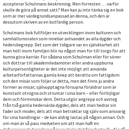
accepterar Schulmans beskrivning. Men förresten … varför
skulle de göra på annat sätt? Man kan ju inte tänka sig en bok
som är mer värdegrundsanpassad än denna, och den är
dessutom skriven av en botfärdig person.
Schulmans bok fullföljer en utvecklingen inom kulturen och
samhällsmoralen som innebär avlivandet av alla dygder och
hedersbegrepp. Det som det tidigare var en självklarhet att
man höll inom familjen blir nu något man för till torgs för att
kunna göra karriär. För sådana som Schulman eller för söner
och döttrar till akademiledamöter eller andra uppburna
kulturpersonligheter är det inte möjligt att använda
arbetarförfattarnas gamla knep att berätta om fattigdom
och den misär som följer ur detta, men det finns ju andra
former av misär; självupptagna försupna föräldrar som är
konstant otrogna och struntar i sina barn – eller förlöjligar
dem och förminskar dem. Detta utgör angrepp och avsteg
från två gamla hedervärda dygder, dels att man hedrar sin
fader och moder, dels att man betraktar sig själv som ansvarig
för sina handlingar – de kan aldrig lastas på någon annan. Och
om man är så pass medveten om att man haft en