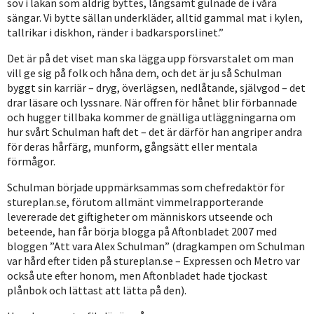
sov i lakan som aldrig byttes, långsamt gulnade de i våra
sängar. Vi bytte sällan underkläder, alltid gammal mat i kylen,
tallrikar i diskhon, ränder i badkarsporslinet.”
Det är på det viset man ska lägga upp försvarstalet om man
vill ge sig på folk och håna dem, och det är ju så Schulman
byggt sin karriär – dryg, överlägsen, nedlåtande, självgod – det
drar läsare och lyssnare. När offren för hånet blir förbannade
och hugger tillbaka kommer de gnälliga utläggningarna om
hur svårt Schulman haft det – det är därför han angriper andra
för deras hårfärg, munform, gångsätt eller mentala
förmågor.
Schulman började uppmärksammas som chefredaktör för
stureplan.se, förutom allmänt vimmelrapporterande
levererade det giftigheter om människors utseende och
beteende, han får börja blogga på Aftonbladet 2007 med
bloggen ”Att vara Alex Schulman” (dragkampen om Schulman
var hård efter tiden på stureplan.se – Expressen och Metro var
också ute efter honom, men Aftonbladet hade tjockast
plånbok och lättast att lätta på den).