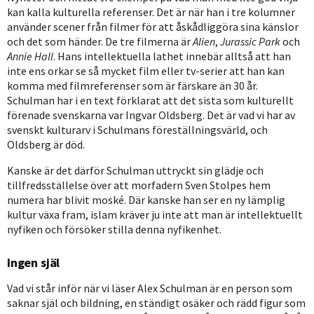
kan kalla kulturella referenser. Det är när han i tre kolumner
använder scener från filmer för att åskådliggöra sina känslor
och det som händer. De tre filmerna är
Alien
,
Jurassic Park
och
Annie Hall
. Hans intellektuella lathet innebär alltså att han
inte ens orkar se så mycket film eller tv-serier att han kan
komma med filmreferenser som är färskare än 30 år.
Schulman har i en text förklarat att det sista som kulturellt
förenade svenskarna var Ingvar Oldsberg. Det är vad vi har av
svenskt kulturarv i Schulmans föreställningsvärld, och
Oldsberg är död.
Kanske är det därför Schulman uttryckt sin glädje och
tillfredsställelse över att morfadern Sven Stolpes hem
numera har blivit moské. Där kanske han ser en ny lämplig
kultur växa fram, islam kräver ju inte att man är intellektuellt
nyfiken och försöker stilla denna nyfikenhet.
Ingen själ
Vad vi står inför när vi läser Alex Schulman är en person som
saknar själ och bildning, en ständigt osäker och rädd figur som