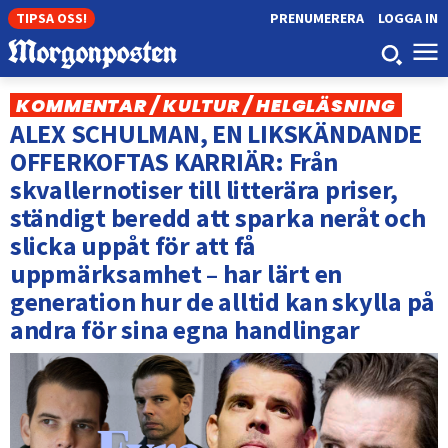
TIPSA OSS!
PRENUMERERA
LOGGA IN
KOMMENTAR / KULTUR / HELGLÄSNING
ALEX SCHULMAN, EN LIKSKÄNDANDE
OFFERKOFTAS KARRIÄR: Från
skvallernotiser till litterära priser,
ständigt beredd att sparka neråt och
slicka uppåt för att få
uppmärksamhet – har lärt en
generation hur de alltid kan skylla på
andra för sina egna handlingar