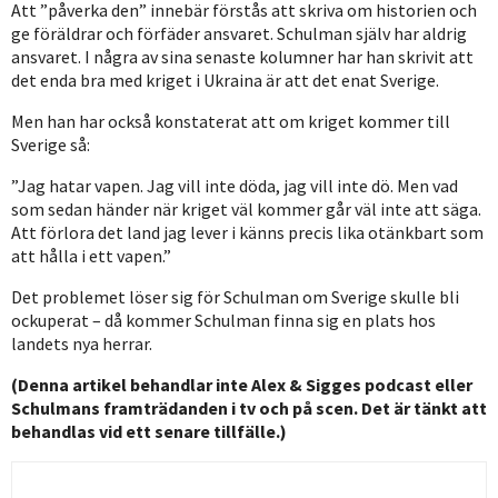
Att ”påverka den” innebär förstås att skriva om historien och
ge föräldrar och förfäder ansvaret. Schulman själv har aldrig
ansvaret. I några av sina senaste kolumner har han skrivit att
det enda bra med kriget i Ukraina är att det enat Sverige.
Men han har också konstaterat att om kriget kommer till
Sverige så:
”Jag hatar vapen. Jag vill inte döda, jag vill inte dö. Men vad
som sedan händer när kriget väl kommer går väl inte att säga.
Att förlora det land jag lever i känns precis lika otänkbart som
att hålla i ett vapen.”
Det problemet löser sig för Schulman om Sverige skulle bli
ockuperat – då kommer Schulman finna sig en plats hos
landets nya herrar.
(Denna artikel behandlar inte Alex & Sigges podcast eller
Schulmans framträdanden i tv och på scen. Det är tänkt att
behandlas vid ett senare tillfälle.)