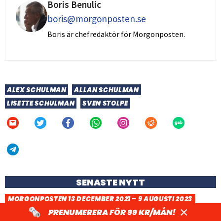
Boris Benulic
boris@morgonposten.se
Boris är chefredaktör för Morgonposten.
ALEX SCHULMAN
ALLAN SCHULMAN
LISETTE SCHULMAN
SVEN STOLPE
SENASTE NYTT
MORGONPOSTEN 13 DECEMBER 2021 – 9 AUGUSTI 2023
12 artiklar vi minns – några smakprov från två år
×
PRENUMERERA FÖR 99 KR/MÅN!
med Morgonposten