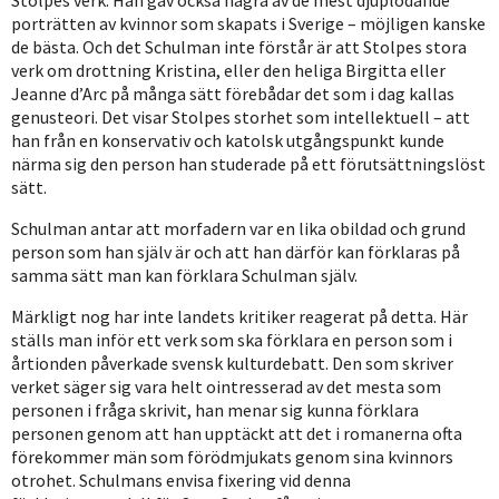
porträtten av kvinnor som skapats i Sverige – möjligen kanske
de bästa. Och det Schulman inte förstår är att Stolpes stora
verk om drottning Kristina, eller den heliga Birgitta eller
Jeanne d’Arc på många sätt förebådar det som i dag kallas
genusteori. Det visar Stolpes storhet som intellektuell – att
han från en konservativ och katolsk utgångspunkt kunde
närma sig den person han studerade på ett förutsättningslöst
sätt.
Schulman antar att morfadern var en lika obildad och grund
person som han själv är och att han därför kan förklaras på
samma sätt man kan förklara Schulman själv.
Märkligt nog har inte landets kritiker reagerat på detta. Här
ställs man inför ett verk som ska förklara en person som i
årtionden påverkade svensk kulturdebatt. Den som skriver
verket säger sig vara helt ointresserad av det mesta som
personen i fråga skrivit, han menar sig kunna förklara
personen genom att han upptäckt att det i romanerna ofta
förekommer män som förödmjukats genom sina kvinnors
otrohet. Schulmans envisa fixering vid denna