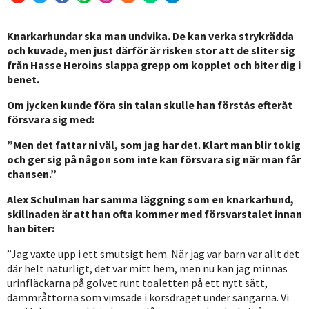
Knarkarhundar ska man undvika. De kan verka strykrädda
och kuvade, men just därför är risken stor att de sliter sig
från Hasse Heroins slappa grepp om kopplet och biter dig i
benet.
Om jycken kunde föra sin talan skulle han förstås efteråt
försvara sig med:
”Men det fattar ni väl, som jag har det. Klart man blir tokig
och ger sig på någon som inte kan försvara sig när man får
chansen.”
Alex Schulman har samma läggning som en knarkarhund,
skillnaden är att han ofta kommer med försvarstalet innan
han biter:
”Jag växte upp i ett smutsigt hem. När jag var barn var allt det
där helt naturligt, det var mitt hem, men nu kan jag minnas
urinfläckarna på golvet runt toaletten på ett nytt sätt,
dammråttorna som vimsade i korsdraget under sängarna. Vi