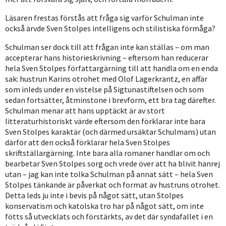
Läsaren frestas förstås att fråga sig varför Schulman inte
också ärvde Sven Stolpes intelligens och stilistiska förmåga?
Schulman ser dock till att frågan inte kan ställas – om man
accepterar hans historieskrivning – eftersom han reducerar
hela Sven Stolpes författargärning till att handla om en enda
sak: hustrun Karins otrohet med Olof Lagerkrantz, en affär
som inleds under en vistelse på Sigtunastiftelsen och som
sedan fortsätter, åtminstone i brevform, ett bra tag därefter.
Schulman menar att hans upptäckt är av stort
litteraturhistoriskt värde eftersom den förklarar inte bara
Sven Stolpes karaktär (och därmed ursäktar Schulmans) utan
därför att den också förklarar hela Sven Stolpes
skriftställargärning. Inte bara alla romaner handlar om och
bearbetar Sven Stolpes sorg och vrede över att ha blivit hanrej
utan – jag kan inte tolka Schulman på annat sätt – hela Sven
Stolpes tänkande är påverkat och format av hustruns otrohet.
Detta leds ju inte i bevis på något sätt, utan Stolpes
konservatism och katolska tro har på något sätt, om inte
fötts så utvecklats och förstärkts, av det där syndafallet i en