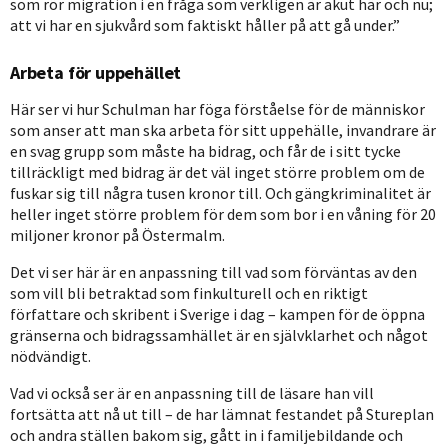
som rör migration i en fråga som verkligen är akut här och nu;
att vi har en sjukvård som faktiskt håller på att gå under.”
Arbeta för uppehället
Här ser vi hur Schulman har föga förståelse för de människor
som anser att man ska arbeta för sitt uppehälle, invandrare är
en svag grupp som måste ha bidrag, och får de i sitt tycke
tillräckligt med bidrag är det väl inget större problem om de
fuskar sig till några tusen kronor till. Och gängkriminalitet är
heller inget större problem för dem som bor i en våning för 20
miljoner kronor på Östermalm.
Det vi ser här är en anpassning till vad som förväntas av den
som vill bli betraktad som finkulturell och en riktigt
författare och skribent i Sverige i dag – kampen för de öppna
gränserna och bidragssamhället är en självklarhet och något
nödvändigt.
Vad vi också ser är en anpassning till de läsare han vill
fortsätta att nå ut till – de har lämnat festandet på Stureplan
och andra ställen bakom sig, gått in i familjebildande och