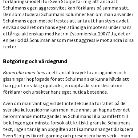
förklaringsmodell för Sven Stolpe får mig att anta att
Schulmans egen aggressivitet kan förklaras på samma sätt.
Den som studerar Schulmans kolumner kan om man använder
Schulmans egen metod frestas att anta att han styrs av det
envisa skvallret om hans egen ständiga impotens under hans
ettåriga äktenskap med Katrin Zytomierska. 2007? Ja, det är
en period då Schulman är som mest aggressiv mot andra i sina
texter.
Botgöring och värdegrund
Bränn alla mina brev
är ett antal lösryckta antaganden och
gissningar hopfogade för att Schulman ska kunna hävda att
han gjort en viktig upptäckt, en upptäckt som dessutom
förklarar och ursäktar hans eget nutida beteende.
Även om man vant sig vid det intellektuella förfallet på de
svenska kultursidorna kan man inte annat än häpna över det
berömmande mottagandet av Schulmans lilla pamflett till
bok. Ingen gör minsta försök att kritiskt granska Schulmans
text, ingen tar sig an uppgiften att i sammanhanget diskutera
Sven Stolpes liv och gärning och presentera hans verk – man