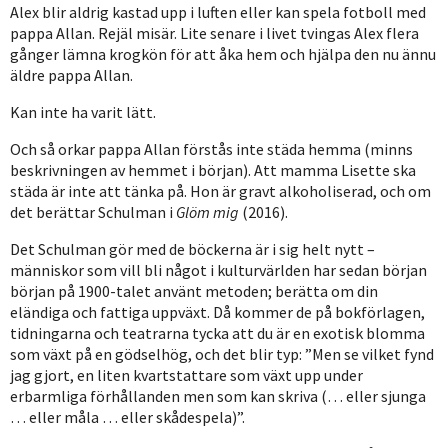
Alex blir aldrig kastad upp i luften eller kan spela fotboll med
pappa Allan. Rejäl misär. Lite senare i livet tvingas Alex flera
gånger lämna krogkön för att åka hem och hjälpa den nu ännu
äldre pappa Allan.
Kan inte ha varit lätt.
Och så orkar pappa Allan förstås inte städa hemma (minns
beskrivningen av hemmet i början). Att mamma Lisette ska
städa är inte att tänka på. Hon är gravt alkoholiserad, och om
det berättar Schulman i
Glöm mig
(2016).
Det Schulman gör med de böckerna är i sig helt nytt –
människor som vill bli något i kulturvärlden har sedan början
början på 1900-talet använt metoden; berätta om din
eländiga och fattiga uppväxt. Då kommer de på bokförlagen,
tidningarna och teatrarna tycka att du är en exotisk blomma
som växt på en gödselhög, och det blir typ: ”Men se vilket fynd
jag gjort, en liten kvartstattare som växt upp under
erbarmliga förhållanden men som kan skriva (… eller sjunga
… eller måla … eller skådespela)”.