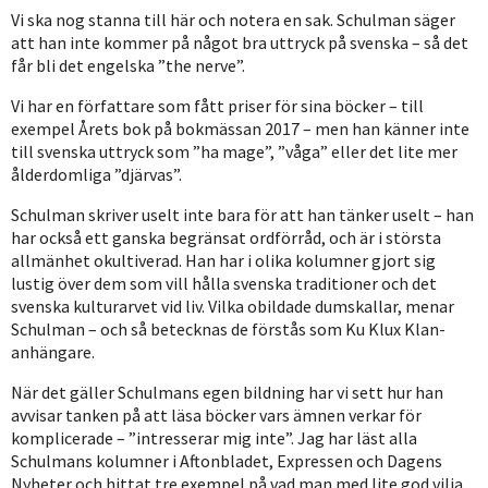
Vi ska nog stanna till här och notera en sak. Schulman säger
att han inte kommer på något bra uttryck på svenska – så det
får bli det engelska ”the nerve”.
Vi har en författare som fått priser för sina böcker – till
exempel Årets bok på bokmässan 2017 – men han känner inte
till svenska uttryck som ”ha mage”, ”våga” eller det lite mer
ålderdomliga ”djärvas”.
Schulman skriver uselt inte bara för att han tänker uselt – han
har också ett ganska begränsat ordförråd, och är i största
allmänhet okultiverad. Han har i olika kolumner gjort sig
lustig över dem som vill hålla svenska traditioner och det
svenska kulturarvet vid liv. Vilka obildade dumskallar, menar
Schulman – och så betecknas de förstås som Ku Klux Klan-
anhängare.
När det gäller Schulmans egen bildning har vi sett hur han
avvisar tanken på att läsa böcker vars ämnen verkar för
komplicerade – ”intresserar mig inte”. Jag har läst alla
Schulmans kolumner i Aftonbladet, Expressen och Dagens
Nyheter och hittat tre exempel på vad man med lite god vilja