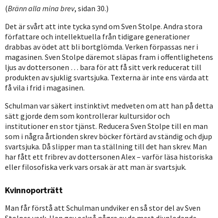
(
Bränn alla mina brev
, sidan 30.)
Det är svårt att inte tycka synd om Sven Stolpe. Andra stora
författare och intellektuella från tidigare generationer
drabbas av ödet att bli bortglömda. Verken förpassas ner i
magasinen. Sven Stolpe däremot släpas fram i offentlighetens
ljus av dottersonen … bara för att få sitt verk reducerat till
produkten av sjuklig svartsjuka. Texterna är inte ens värda att
få vila i frid i magasinen.
Schulman var säkert instinktivt medveten om att han på detta
sätt gjorde dem som kontrollerar kultursidor och
institutioner en stor tjänst. Reducera Sven Stolpe till en man
som i några årtionden skrev böcker förtärd av ständig och djup
svartsjuka. Då slipper man ta ställning till det han skrev. Man
har fått ett fribrev av dottersonen Alex – varför läsa historiska
eller filosofiska verk vars orsak är att man är svartsjuk.
Kvinnoporträtt
Man får förstå att Schulman undviker en så stor del av Sven
Stolpes verk. Han gav också några av de mest djuplodande