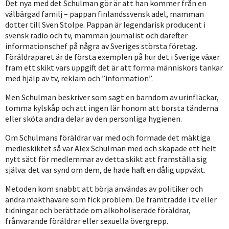
Det nya med det Schulman gör är att han kommer från en
välbärgad familj – pappan finlandssvensk adel, mamman
dotter till Sven Stolpe. Pappan är legendarisk producent i
svensk radio och tv, mamman journalist och därefter
informationschef på några av Sveriges största företag.
Föräldraparet är de första exemplen på hur det i Sverige växer
fram ett skikt vars uppgift det är att forma människors tankar
med hjälp av tv, reklam och ”information”.
Men Schulman beskriver som sagt en barndom av urinfläckar,
tomma kylskåp och att ingen lär honom att borsta tänderna
eller sköta andra delar av den personliga hygienen.
Om Schulmans föräldrar var med och formade det mäktiga
medieskiktet så var Alex Schulman med och skapade ett helt
nytt sätt för medlemmar av detta skikt att framställa sig
själva: det var synd om dem, de hade haft en dålig uppväxt.
Metoden kom snabbt att börja användas av politiker och
andra makthavare som fick problem. De framträdde i tv eller
tidningar och berättade om alkoholiserade föräldrar,
frånvarande föräldrar eller sexuella övergrepp.