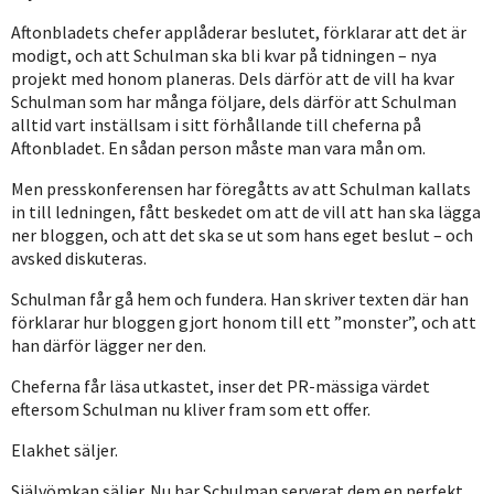
Aftonbladets chefer applåderar beslutet, förklarar att det är
modigt, och att Schulman ska bli kvar på tidningen – nya
projekt med honom planeras. Dels därför att de vill ha kvar
Schulman som har många följare, dels därför att Schulman
alltid vart inställsam i sitt förhållande till cheferna på
Aftonbladet. En sådan person måste man vara mån om.
Men presskonferensen har föregåtts av att Schulman kallats
in till ledningen, fått beskedet om att de vill att han ska lägga
ner bloggen, och att det ska se ut som hans eget beslut – och
avsked diskuteras.
Schulman får gå hem och fundera. Han skriver texten där han
förklarar hur bloggen gjort honom till ett ”monster”, och att
han därför lägger ner den.
Cheferna får läsa utkastet, inser det PR-mässiga värdet
eftersom Schulman nu kliver fram som ett offer.
Elakhet säljer.
Självömkan säljer. Nu har Schulman serverat dem en perfekt