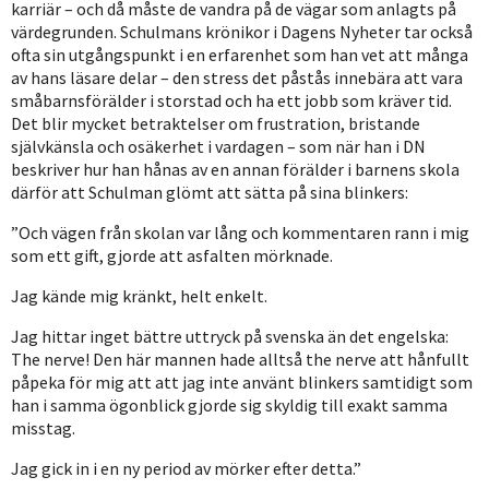
karriär – och då måste de vandra på de vägar som anlagts på
värdegrunden. Schulmans krönikor i Dagens Nyheter tar också
ofta sin utgångspunkt i en erfarenhet som han vet att många
av hans läsare delar – den stress det påstås innebära att vara
småbarnsförälder i storstad och ha ett jobb som kräver tid.
Det blir mycket betraktelser om frustration, bristande
självkänsla och osäkerhet i vardagen – som när han i DN
beskriver hur han hånas av en annan förälder i barnens skola
därför att Schulman glömt att sätta på sina blinkers:
”Och vägen från skolan var lång och kommentaren rann i mig
som ett gift, gjorde att asfalten mörknade.
Jag kände mig kränkt, helt enkelt.
Jag hittar inget bättre uttryck på svenska än det engelska:
The nerve! Den här mannen hade alltså the nerve att hånfullt
påpeka för mig att att jag inte använt blinkers samtidigt som
han i samma ögonblick gjorde sig skyldig till exakt samma
misstag.
Jag gick in i en ny period av mörker efter detta.”