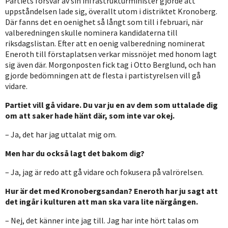
Partiets försvar av sin infrastrukturminister gjorde att
uppståndelsen lade sig, överallt utom i distriktet Kronoberg.
Där fanns det en oenighet så långt som till i februari, när
valberedningen skulle nominera kandidaterna till
riksdagslistan. Efter att en oenig valberedning nominerat
Eneroth till förstaplatsen verkar missnöjet med honom lagt
sig även där. Morgonposten fick tag i Otto Berglund, och han
gjorde bedömningen att de flesta i partistyrelsen vill gå
vidare.
Partiet vill gå vidare. Du var ju en av dem som uttalade dig
om att saker hade hänt där, som inte var okej.
Ja, det har jag uttalat mig om.
Men har du också lagt det bakom dig?
Ja, jag är redo att gå vidare och fokusera på valrörelsen.
Hur är det med Kronobergsandan? Eneroth har ju sagt att
det ingår i kulturen att man ska vara lite närgången.
Nej, det känner inte jag till. Jag har inte hört talas om