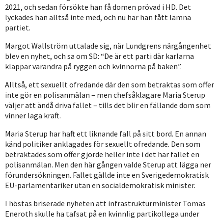
2021, och sedan försökte han få domen prövad i HD. Det
lyckades han alltså inte med, och nu har han fått lämna
partiet.
Margot Wallström uttalade sig, när Lundgrens närgångenhet
blev en nyhet, och sa om SD: “De är ett parti där karlarna
klappar varandra på ryggen och kvinnorna på baken”.
Alltså, ett sexuellt ofredande där den som betraktas som offer
inte gör en polisanmälan – men chefsåklagare Maria Sterup
väljer att ändå driva fallet – tills det blir en fällande dom som
vinner laga kraft.
Maria Sterup har haft ett liknande fall på sitt bord. En annan
känd politiker anklagades för sexuellt ofredande. Den som
betraktades som offer gjorde heller inte i det här fallet en
polisanmälan. Men den här gången valde Sterup att lägga ner
förundersökningen. Fallet gällde inte en Sverigedemokratisk
EU-parlamentariker utan en socialdemokratisk minister.
I höstas briserade nyheten att infrastrukturminister Tomas
Eneroth skulle ha tafsat på en kvinnlig partikollega under