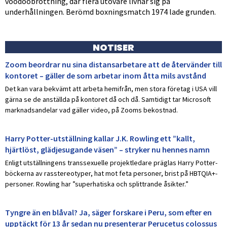
voodoobrottning, där flera utövare livnär sig på
underhållningen. Berömd boxningsmatch 1974 lade grunden.
NOTISER
Zoom beordrar nu sina distansarbetare att de återvänder till
kontoret – gäller de som arbetar inom åtta mils avstånd
Det kan vara bekvämt att arbeta hemifrån, men stora företag i USA vill
gärna se de anställda på kontoret då och då. Samtidigt tar Microsoft
marknadsandelar vad gäller video, på Zooms bekostnad.
Harry Potter-utställning kallar J.K. Rowling ett ”kallt,
hjärtlöst, glädjesugande väsen” – stryker nu hennes namn
Enligt utställningens transsexuelle projektledare präglas Harry Potter-
böckerna av rasstereotyper, hat mot feta personer, brist på HBTQIA+-
personer. Rowling har ”superhatiska och splittrande åsikter.”
Tyngre än en blåval? Ja, säger forskare i Peru, som efter en
upptäckt för 13 år sedan nu presenterar Perucetus colossus