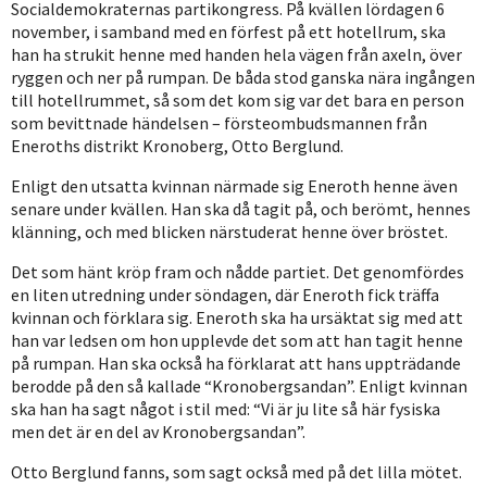
Socialdemokraternas partikongress. På kvällen lördagen 6
november, i samband med en förfest på ett hotellrum, ska
han ha strukit henne med handen hela vägen från axeln, över
ryggen och ner på rumpan. De båda stod ganska nära ingången
till hotellrummet, så som det kom sig var det bara en person
som bevittnade händelsen – försteombudsmannen från
Eneroths distrikt Kronoberg, Otto Berglund.
Enligt den utsatta kvinnan närmade sig Eneroth henne även
senare under kvällen. Han ska då tagit på, och berömt, hennes
klänning, och med blicken närstuderat henne över bröstet.
Det som hänt kröp fram och nådde partiet. Det genomfördes
en liten utredning under söndagen, där Eneroth fick träffa
kvinnan och förklara sig. Eneroth ska ha ursäktat sig med att
han var ledsen om hon upplevde det som att han tagit henne
på rumpan. Han ska också ha förklarat att hans uppträdande
berodde på den så kallade “Kronobergsandan”. Enligt kvinnan
ska han ha sagt något i stil med: “Vi är ju lite så här fysiska
men det är en del av Kronobergsandan”.
Otto Berglund fanns, som sagt också med på det lilla mötet.