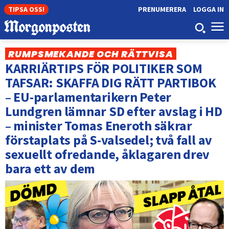
TIPSA OSS!
PRENUMERERA
LOGGA IN
RUMPSMEKANDE OCH RÄTTVISA
KARRIÄRTIPS FÖR POLITIKER SOM
TAFSAR: SKAFFA DIG RÄTT PARTIBOK
– EU-parlamentarikern Peter
Lundgren lämnar SD efter avslag i HD
– minister Tomas Eneroth säkrar
förstaplats på S-valsedel; två fall av
sexuellt ofredande, åklagaren drev
bara ett av dem