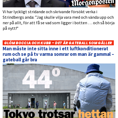
Vi har lyckligt stridande och skrivande försökt verka i
Strindbergs anda: ”Jag skulle vilja vara med och vända upp och
ner på allt, för att få se vad som ligger i botten … och så börja
på nytt!”
GLÖM BOCCIA OCH KUBB – DET ÄR GATEBALL SOM GÄLLER
Man måste inte sitta inne i ett luftkonditionerat
rum och se på tv varma somrar om man är gammal –
gateball går bra