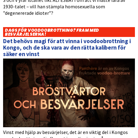
S och V yrar istället likt ALI ESBATI om att vi måste lära av
1930-talet – vill han stämpla homosexuella som
”degenererade idioter”?
DAGS FÖR VOODOOBROTTNING? FRAM MED
BESVÄRJELSERNA!
Det behövs magi för att vinna i voodoobrottning i
Kongo, och de ska vara av den rätta kalibern för
säker en vinst
Vinst med hjälp av besvärjelser, det är en viktig del i Kongos