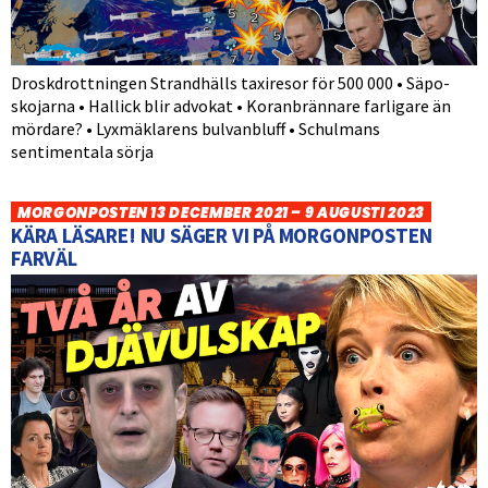
Droskdrottningen Strandhälls taxiresor för 500 000 • Säpo-
skojarna • Hallick blir advokat • Koranbrännare farligare än
mördare? • Lyxmäklarens bulvanbluff • Schulmans
sentimentala sörja
MORGONPOSTEN 13 DECEMBER 2021 – 9 AUGUSTI 2023
KÄRA LÄSARE! NU SÄGER VI PÅ MORGONPOSTEN
FARVÄL