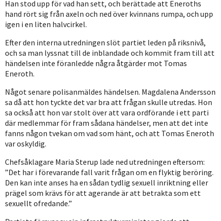
Han stod upp för vad han sett, och berättade att Eneroths
hand rört sig från axeln och ned över kvinnans rumpa, och upp
igen i en liten halvcirkel.
Efter den interna utredningen slöt partiet leden på riksnivå,
och sa man lyssnat till de inblandade och kommit fram till att
händelsen inte föranledde några åtgärder mot Tomas
Eneroth.
Något senare polisanmäldes händelsen. Magdalena Andersson
sa då att hon tyckte det var bra att frågan skulle utredas. Hon
sa också att hon var stolt över att vara ordförande i ett parti
där medlemmar för fram sådana händelser, men att det inte
fanns någon tvekan om vad som hänt, och att Tomas Eneroth
var oskyldig.
Chefsåklagare Maria Sterup lade ned utredningen eftersom:
”Det har i förevarande fall varit frågan om en flyktig beröring.
Den kan inte anses ha en sådan tydlig sexuell inriktning eller
prägel som krävs för att agerande är att betrakta som ett
sexuellt ofredande.”