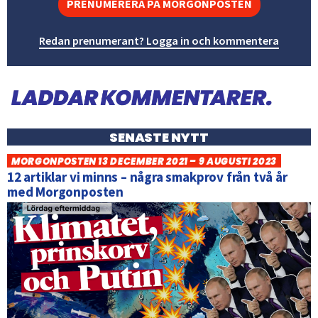
PRENUMERERA PÅ MORGONPOSTEN
Redan prenumerant? Logga in och kommentera
SENASTE NYTT
MORGONPOSTEN 13 DECEMBER 2021 – 9 AUGUSTI 2023
12 artiklar vi minns – några smakprov från två år
med Morgonposten