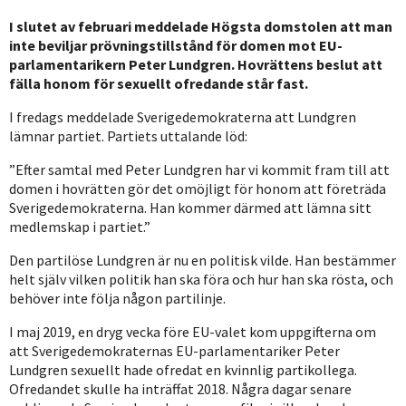
I slutet av februari meddelade Högsta domstolen att man
inte beviljar prövningstillstånd för domen mot EU-
parlamentarikern Peter Lundgren. Hovrättens beslut att
fälla honom för sexuellt ofredande står fast.
I fredags meddelade Sverigedemokraterna att Lundgren
lämnar partiet. Partiets uttalande löd:
”Efter samtal med Peter Lundgren har vi kommit fram till att
domen i hovrätten gör det omöjligt för honom att företräda
Sverigedemokraterna. Han kommer därmed att lämna sitt
medlemskap i partiet.”
Den partilöse Lundgren är nu en politisk vilde. Han bestämmer
helt själv vilken politik han ska föra och hur han ska rösta, och
behöver inte följa någon partilinje.
I maj 2019, en dryg vecka före EU-valet kom uppgifterna om
att Sverigedemokraternas EU-parlamentariker Peter
Lundgren sexuellt hade ofredat en kvinnlig partikollega.
Ofredandet skulle ha inträffat 2018. Några dagar senare