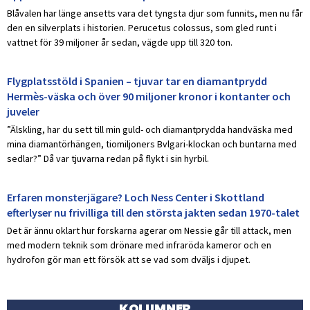
Blåvalen har länge ansetts vara det tyngsta djur som funnits, men nu får
den en silverplats i historien. Perucetus colossus, som gled runt i
vattnet för 39 miljoner år sedan, vägde upp till 320 ton.
Flygplatsstöld i Spanien – tjuvar tar en diamantprydd
Hermès-väska och över 90 miljoner kronor i kontanter och
juveler
”Älskling, har du sett till min guld- och diamantprydda handväska med
mina diamantörhängen, tiomiljoners Bvlgari-klockan och buntarna med
sedlar?” Då var tjuvarna redan på flykt i sin hyrbil.
Erfaren monsterjägare? Loch Ness Center i Skottland
efterlyser nu frivilliga till den största jakten sedan 1970-talet
Det är ännu oklart hur forskarna agerar om Nessie går till attack, men
med modern teknik som drönare med infraröda kameror och en
hydrofon gör man ett försök att se vad som dväljs i djupet.
KOLUMNER