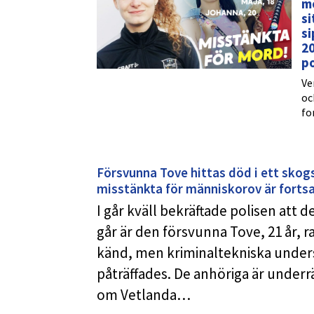
m
si
si
20
po
Ve
oc
fo
Försvunna Tove hittas död i ett sko
misstänkta för människorov är forts
I går kväll bekräftade polisen att 
går är den försvunna Tove, 21 år, 
känd, men kriminaltekniska unders
påträffades. De anhöriga är underrä
om Vetlanda…