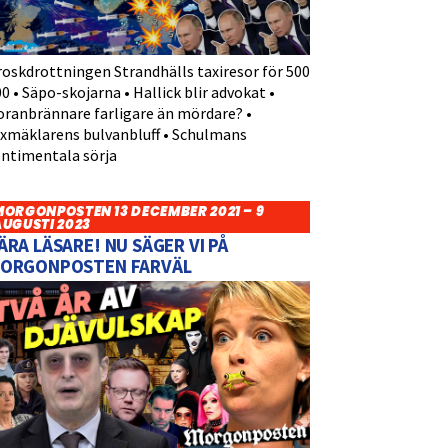
roskdrottningen Strandhälls taxiresor för 500
0 • Säpo-skojarna • Hallick blir advokat •
oranbrännare farligare än mördare? •
yxmäklarens bulvanbluff • Schulmans
entimentala sörja
MORGONPOSTEN 13 DECEMBER 2021 – 9
AUGUSTI 2023
ÄRA LÄSARE! NU SÄGER VI PÅ
ORGONPOSTEN FARVÄL