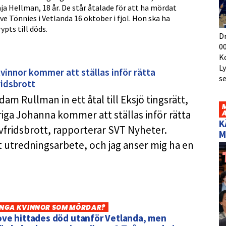
ja Hellman, 18 år. De står åtalade för att ha mördat
ve Tönnies i Vetlanda 16 oktober i fjol. Hon ska ha
rypts till döds.
D
00
K
L
vinnor kommer att ställas inför rätta
s
ridsbrott
am Rullman in ett åtal till Eksjö tingsrätt,
riga Johanna kommer att ställas inför rätta
K
vfridsbrott, rapporterar SVT Nyheter.
M
t utredningsarbete, och jag anser mig ha en
NGA KVINNOR SOM MÖRDAR?
ove hittades död utanför Vetlanda, men