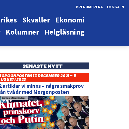
PRENUMERERA
LOGGA IN
rikes
Skvaller
Ekonomi
r
Kolumner
Helgläsning
SENASTE NYTT
MORGONPOSTEN 13 DECEMBER 2021 – 9
AUGUSTI 2023
2 artiklar vi minns – några smakprov
rån två år med Morgonposten