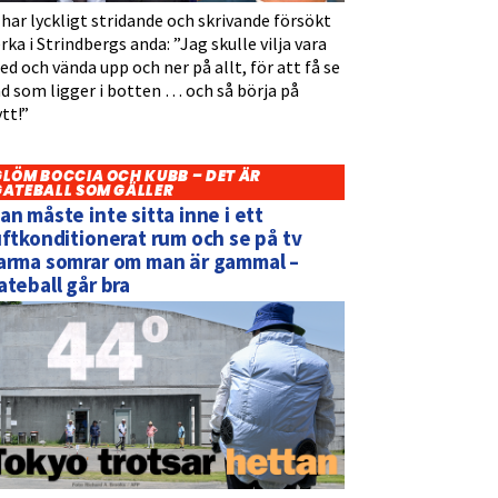
 har lyckligt stridande och skrivande försökt
rka i Strindbergs anda: ”Jag skulle vilja vara
d och vända upp och ner på allt, för att få se
d som ligger i botten … och så börja på
tt!”
GLÖM BOCCIA OCH KUBB – DET ÄR
GATEBALL SOM GÄLLER
an måste inte sitta inne i ett
uftkonditionerat rum och se på tv
arma somrar om man är gammal –
ateball går bra