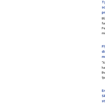
Ty
s
p
Bl
fu
Pe
mi
Fl
d
m
”Ä
ha
Bv
tj
E
Sk
s