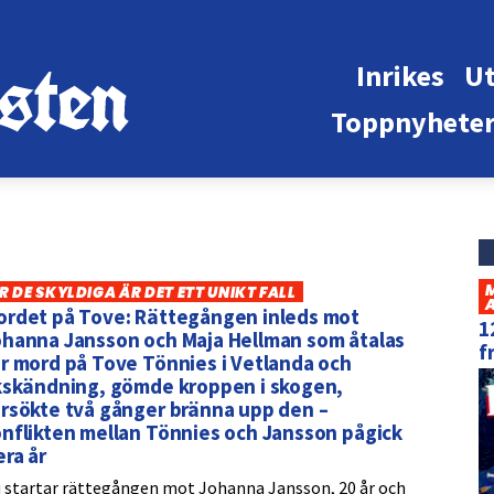
Inrikes
Ut
Toppnyhete
R DE SKYLDIGA ÄR DET ETT UNIKT FALL
ordet på Tove: Rättegången inleds mot
1
ohanna Jansson och Maja Hellman som åtalas
f
r mord på Tove Tönnies i Vetlanda och
ikskändning, gömde kroppen i skogen,
rsökte två gånger bränna upp den –
nflikten mellan Tönnies och Jansson pågick
era år
 startar rättegången mot Johanna Jansson, 20 år och