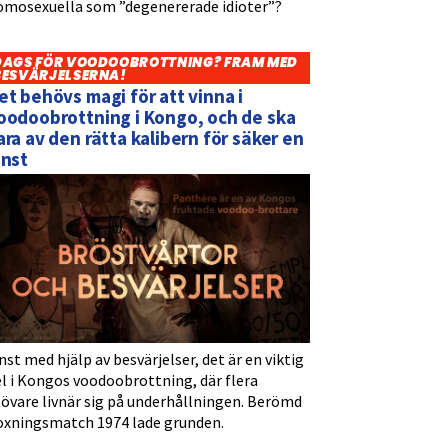
omosexuella som ”degenererade idioter”?
DAGS FÖR VOODOOBROTTNING? FRAM MED
BESVÄRJELSERNA!
et behövs magi för att vinna i
oodoobrottning i Kongo, och de ska
ara av den rätta kalibern för säker en
inst
nst med hjälp av besvärjelser, det är en viktig
l i Kongos voodoobrottning, där flera
tövare livnär sig på underhållningen. Berömd
oxningsmatch 1974 lade grunden.