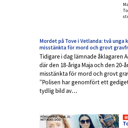
Ma
To
st
Mordet på Tove i Vetlanda: två unga k
misstänkta för mord och grovt gravf
Tidigare i dag lämnade åklagaren Ad
där den 18-åriga Maja och den 20-å
misstänkta för mord och grovt gra
”Polisen har genomfört ett gedige
tydlig bild av…
U
T