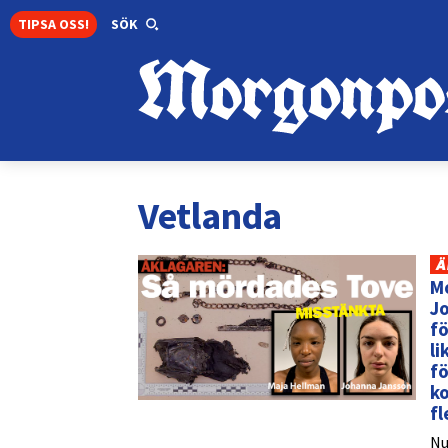
TIPSA OSS!
SÖK
Vetlanda
Ä
M
J
fö
l
fö
ko
fl
Nu