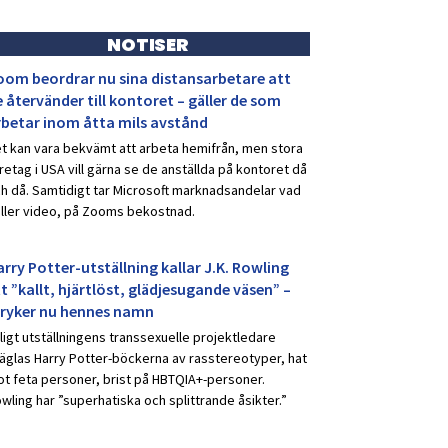
NOTISER
oom beordrar nu sina distansarbetare att
 återvänder till kontoret – gäller de som
rbetar inom åtta mils avstånd
t kan vara bekvämt att arbeta hemifrån, men stora
retag i USA vill gärna se de anställda på kontoret då
h då. Samtidigt tar Microsoft marknadsandelar vad
ller video, på Zooms bekostnad.
rry Potter-utställning kallar J.K. Rowling
t ”kallt, hjärtlöst, glädjesugande väsen” –
tryker nu hennes namn
ligt utställningens transsexuelle projektledare
äglas Harry Potter-böckerna av rasstereotyper, hat
t feta personer, brist på HBTQIA+-personer.
wling har ”superhatiska och splittrande åsikter.”