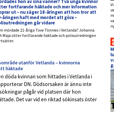
ördades hon av sina vänner? Två unga kvinnor
Vi
tter fortfarande häktade och mer information
ve
pprar ut – nu säger 18-åringen att hon tror att
me
-åringen haft med mordet att göra –
va
lisutredningen går vidare
ny
m mördade 21-åriga Tove Tönnies i Vetlanda? Johanna
h Maja sitter fortfarande häktade och polisutredningen
rtsätter.
M
l
v
gsområde utanför Vetlanda – kvinnorna
g
att häktade
den döda kvinnan som hittades i Vetlanda i
rapporterar DN. Dödsorsaken är ännu inte
ökningar pågår vid platsen där hon
ttade. Det var vid en riktad sökinsats öster