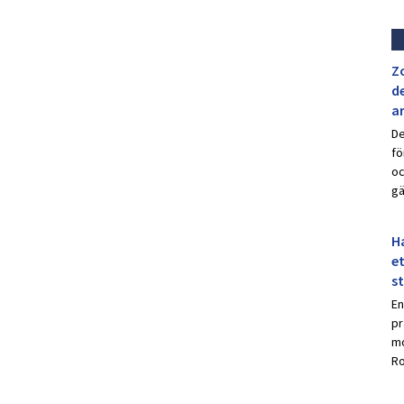
Z
de
a
De
fö
oc
gä
Ha
et
s
En
pr
mo
Ro