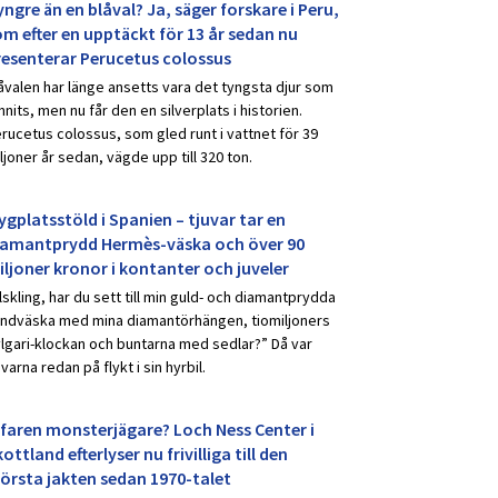
ngre än en blåval? Ja, säger forskare i Peru,
om efter en upptäckt för 13 år sedan nu
resenterar Perucetus colossus
åvalen har länge ansetts vara det tyngsta djur som
nnits, men nu får den en silverplats i historien.
rucetus colossus, som gled runt i vattnet för 39
ljoner år sedan, vägde upp till 320 ton.
ygplatsstöld i Spanien – tjuvar tar en
iamantprydd Hermès-väska och över 90
iljoner kronor i kontanter och juveler
lskling, har du sett till min guld- och diamantprydda
ndväska med mina diamantörhängen, tiomiljoners
lgari-klockan och buntarna med sedlar?” Då var
uvarna redan på flykt i sin hyrbil.
rfaren monsterjägare? Loch Ness Center i
ottland efterlyser nu frivilliga till den
törsta jakten sedan 1970-talet