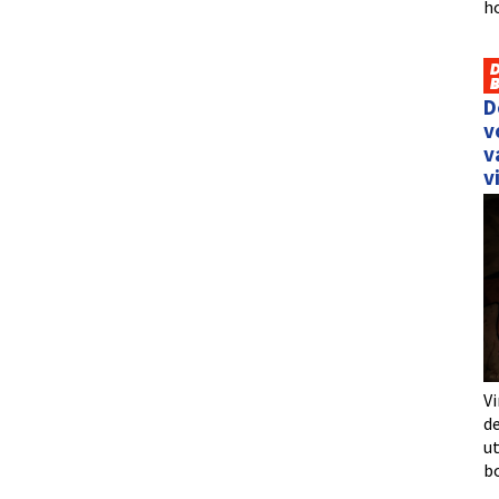
h
D
v
v
v
Vi
de
u
b