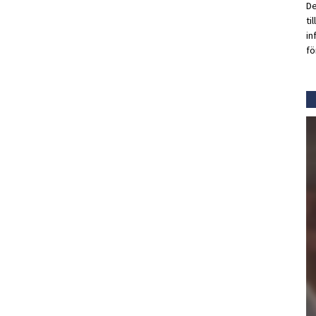
De
ti
in
fö