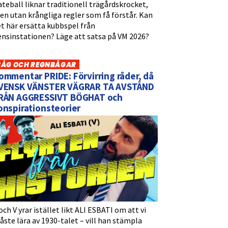
teball liknar traditionell trägårdskrocket,
n utan krångliga regler som få förstår. Kan
t här ersätta kubbspel från
ensinstationen? Läge att satsa på VM 2026?
BÅG OCH REGNBÅGAR
ommentar PRIDE: Förvirring råder, då
VENSK VÄNSTER VÄGRAR TA AVSTÅND
RÅN AGGRESSIVT BÖGHAT och
onspirationsteorier
och V yrar istället likt ALI ESBATI om att vi
ste lära av 1930-talet – vill han stämpla