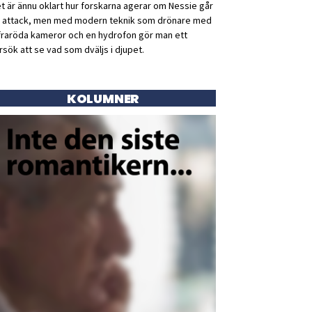
t är ännu oklart hur forskarna agerar om Nessie går
ll attack, men med modern teknik som drönare med
fraröda kameror och en hydrofon gör man ett
rsök att se vad som dväljs i djupet.
KOLUMNER