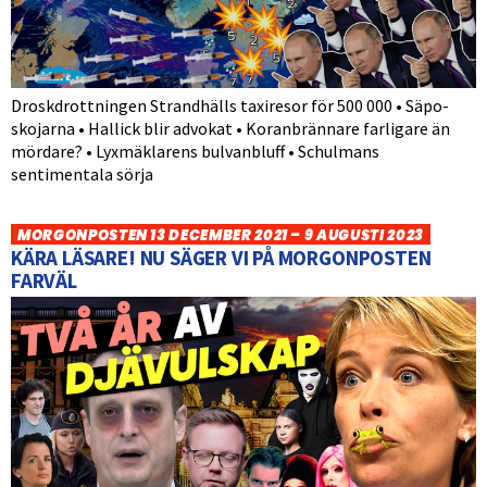
Droskdrottningen Strandhälls taxiresor för 500 000 • Säpo-
skojarna • Hallick blir advokat • Koranbrännare farligare än
mördare? • Lyxmäklarens bulvanbluff • Schulmans
sentimentala sörja
MORGONPOSTEN 13 DECEMBER 2021 – 9 AUGUSTI 2023
KÄRA LÄSARE! NU SÄGER VI PÅ MORGONPOSTEN
FARVÄL