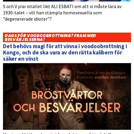
S och V yrar istället likt ALI ESBATI om att vi måste lära av
1930-talet – vill han stämpla homosexuella som
”degenererade idioter”?
DAGS FÖR VOODOOBROTTNING? FRAM MED
BESVÄRJELSERNA!
Det behövs magi för att vinna i voodoobrottning i
Kongo, och de ska vara av den rätta kalibern för
säker en vinst