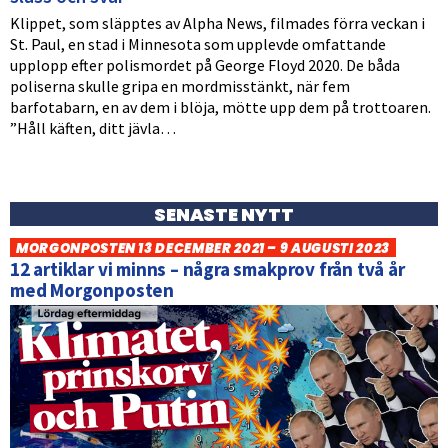
Klippet, som släpptes av Alpha News, filmades förra veckan i
St. Paul, en stad i Minnesota som upplevde omfattande
upplopp efter polismordet på George Floyd 2020. De båda
poliserna skulle gripa en mordmisstänkt, när fem
barfotabarn, en av dem i blöja, mötte upp dem på trottoaren.
”Håll käften, ditt jävla…
SENASTE NYTT
MORGONPOSTEN 13 DECEMBER 2021 – 9 AUGUSTI 2023
12 artiklar vi minns – några smakprov från två år
med Morgonposten