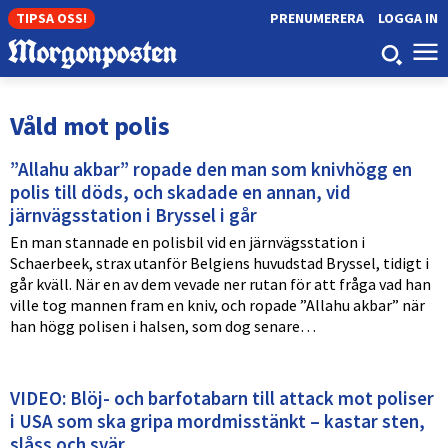
TIPSA OSS!
PRENUMERERA
LOGGA IN
Våld mot polis
”Allahu akbar” ropade den man som knivhögg en
polis till döds, och skadade en annan, vid
järnvägsstation i Bryssel i går
En man stannade en polisbil vid en järnvägsstation i
Schaerbeek, strax utanför Belgiens huvudstad Bryssel, tidigt i
går kväll. När en av dem vevade ner rutan för att fråga vad han
ville tog mannen fram en kniv, och ropade ”Allahu akbar” när
han högg polisen i halsen, som dog senare…
VIDEO: Blöj- och barfotabarn till attack mot poliser
i USA som ska gripa mordmisstänkt – kastar sten,
slåss och svär