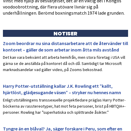
Vinst med hjälp av besvärjelser, det är en viktig del i Kongos
voodoobrottning, där flera utövare livnär sig på
underhållningen. Berömd boxningsmatch 1974 lade grunden.
NOTISER
Zoom beordrar nu sina distansarbetare att de återvänder till
kontoret – gäller de som arbetar inom åtta mils avstånd
Det kan vara bekvämt att arbeta hemifrån, men stora företag i USA vill
gärna se de anställda på kontoret då och då. Samtidigt tar Microsoft
marknadsandelar vad gäller video, på Zooms bekostnad.
Harry Potter-utställning kallar J.K. Rowling ett ”kallt,
hjärtlöst, glädjesugande väsen” – stryker nu hennes namn
Enligt utställningens transsexuelle projektledare präglas Harry Potter-
böckerna av rasstereotyper, hat mot feta personer, brist på HBTQIA+-
personer. Rowling har ”superhatiska och splittrande åsikter.”
Tyngre än en blåval? Ja, säger forskare i Peru, som efter en