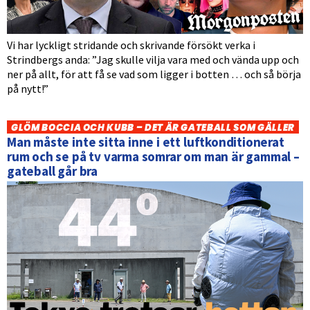
Vi har lyckligt stridande och skrivande försökt verka i
Strindbergs anda: ”Jag skulle vilja vara med och vända upp och
ner på allt, för att få se vad som ligger i botten … och så börja
på nytt!”
GLÖM BOCCIA OCH KUBB – DET ÄR GATEBALL SOM GÄLLER
Man måste inte sitta inne i ett luftkonditionerat
rum och se på tv varma somrar om man är gammal –
gateball går bra