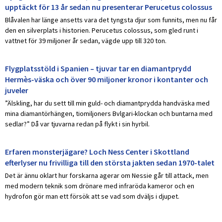
upptäckt för 13 år sedan nu presenterar Perucetus colossus
Blåvalen har länge ansetts vara det tyngsta djur som funnits, men nu får
den en silverplats i historien. Perucetus colossus, som gled runt i
vattnet för 39 miljoner år sedan, vägde upp till 320 ton.
Flygplatsstöld i Spanien – tjuvar tar en diamantprydd
Hermès-väska och över 90 miljoner kronor i kontanter och
juveler
”Älskling, har du sett till min guld- och diamantprydda handväska med
mina diamantörhängen, tiomiljoners Bvlgari-klockan och buntarna med
sedlar?” Då var tjuvarna redan på flykt i sin hyrbil.
Erfaren monsterjägare? Loch Ness Center i Skottland
efterlyser nu frivilliga till den största jakten sedan 1970-talet
Det är ännu oklart hur forskarna agerar om Nessie går till attack, men
med modern teknik som drönare med infraröda kameror och en
hydrofon gör man ett försök att se vad som dväljs i djupet.