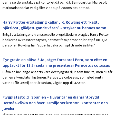
gärna se de anställda på kontoret då och då. Samtidigt tar Microsoft
marknadsandelar vad gäller video, på Zooms bekostnad.
Harry Potter-utställning kallar J.K. Rowling ett ”kallt,
hjärtlöst, glädjesugande väsen” – stryker nu hennes namn
Enligt utställningens transsexuelle projektledare präglas Harry Potter-
böckerna av rasstereotyper, hat mot feta personer, brist på HBTQIA+-
personer. Rowling har ”superhatiska och splittrande åsikter.”
Tyngre än en blåval? Ja, säger forskare i Peru, som efter en
upptäckt för 13 år sedan nu presenterar Perucetus colossus
Blåvalen har länge ansetts vara det tyngsta djur som funnits, men nu får
den en silverplats i historien. Perucetus colossus, som gled runt i
vattnet för 39 miljoner år sedan, vägde upp till 320 ton.
Flygplatsstöld i Spanien – tjuvar tar en diamantprydd
Hermès-väska och över 90 miljoner kronor i kontanter och
juveler
”Älskling, har du sett till min guld- och diamantprydda handväska med