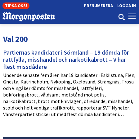
TIPSA OSS!
PRENUMERERA
LOGGA IN
Val 200
Partiernas kandidater i Sörmland – 19 dömda för
rattfylla, misshandel och narkotikabrott – V har
flest missdådare
Under de senaste fem åren har 19 kandidater i Eskilstuna, Flen,
Gnesta, Katrineholm, Nyköping, Oxelösund, Strängnäs, Trosa
och Vingåker dömts för misshandel, rattfylleri,
bokföringsbrott, våldsamt motstånd mot polis,
narkotikabrott, brott mot knivlagen, ofredande, misshandel,
stöld och helt vanliga trafikbrott, rapporterar SVT Nyheter.
Vänsterpartiet sticker ut med flest dömda kandidater i…