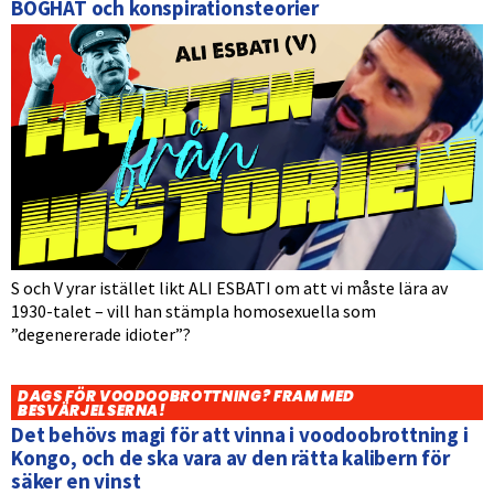
BÖGHAT och konspirationsteorier
S och V yrar istället likt ALI ESBATI om att vi måste lära av
1930-talet – vill han stämpla homosexuella som
”degenererade idioter”?
DAGS FÖR VOODOOBROTTNING? FRAM MED
BESVÄRJELSERNA!
Det behövs magi för att vinna i voodoobrottning i
Kongo, och de ska vara av den rätta kalibern för
säker en vinst