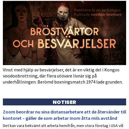
Vinst med hjälp av besvärjelser, det är en viktig del i Kongos
voodoobrottning, där flera utövare livnär sig på
underhållningen. Berömd boxningsmatch 1974 lade grunden.
NOTISER
Zoom beordrar nu sina distansarbetare att de återvänder till
kontoret – gäller de som arbetar inom åtta mils avstånd
Det kan vara bekvämt att arbeta hemifrån, men stora företag i USA vill