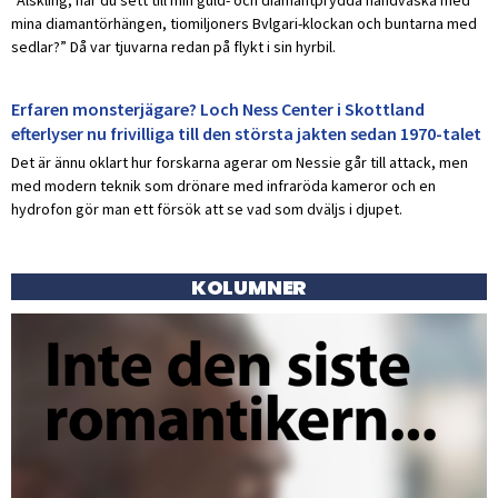
mina diamantörhängen, tiomiljoners Bvlgari-klockan och buntarna med
sedlar?” Då var tjuvarna redan på flykt i sin hyrbil.
Erfaren monsterjägare? Loch Ness Center i Skottland
efterlyser nu frivilliga till den största jakten sedan 1970-talet
Det är ännu oklart hur forskarna agerar om Nessie går till attack, men
med modern teknik som drönare med infraröda kameror och en
hydrofon gör man ett försök att se vad som dväljs i djupet.
KOLUMNER