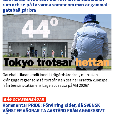
rum och se på tv varma somrar om man är gammal –
gateball går bra
Gateball liknar traditionell trägårdskrocket, men utan
krångliga regler som få förstår. Kan det här ersätta kubbspel
från bensinstationen? Läge att satsa på VM 2026?
BÅG OCH REGNBÅGAR
Kommentar PRIDE: Förvirring råder, då SVENSK
VÄNSTER VÄGRAR TA AVSTÅND FRÅN AGGRESSIVT