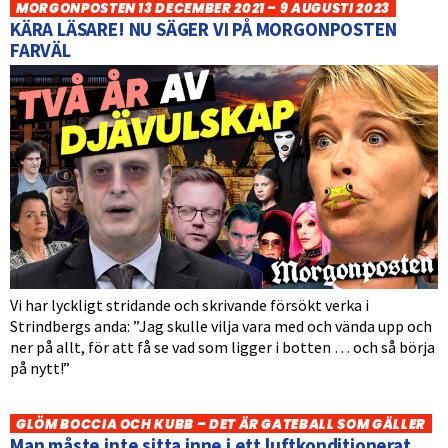
MORGONPOSTEN 13 DECEMBER 2021 – 9 AUGUSTI 2023
KÄRA LÄSARE! NU SÄGER VI PÅ MORGONPOSTEN
FARVÄL
Vi har lyckligt stridande och skrivande försökt verka i
Strindbergs anda: ”Jag skulle vilja vara med och vända upp och
ner på allt, för att få se vad som ligger i botten … och så börja
på nytt!”
GLÖM BOCCIA OCH KUBB – DET ÄR GATEBALL SOM GÄLLER
Man måste inte sitta inne i ett luftkonditionerat