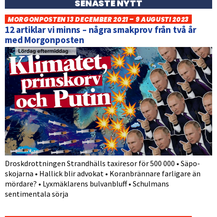
SENASTE NYTT
MORGONPOSTEN 13 DECEMBER 2021 – 9 AUGUSTI 2023
12 artiklar vi minns – några smakprov från två år
med Morgonposten
Droskdrottningen Strandhälls taxiresor för 500 000 • Säpo-
skojarna • Hallick blir advokat • Koranbrännare farligare än
mördare? • Lyxmäklarens bulvanbluff • Schulmans
sentimentala sörja