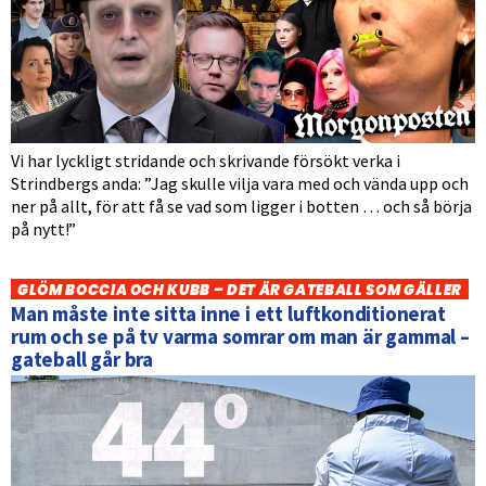
Vi har lyckligt stridande och skrivande försökt verka i
Strindbergs anda: ”Jag skulle vilja vara med och vända upp och
ner på allt, för att få se vad som ligger i botten … och så börja
på nytt!”
GLÖM BOCCIA OCH KUBB – DET ÄR GATEBALL SOM GÄLLER
Man måste inte sitta inne i ett luftkonditionerat
rum och se på tv varma somrar om man är gammal –
gateball går bra