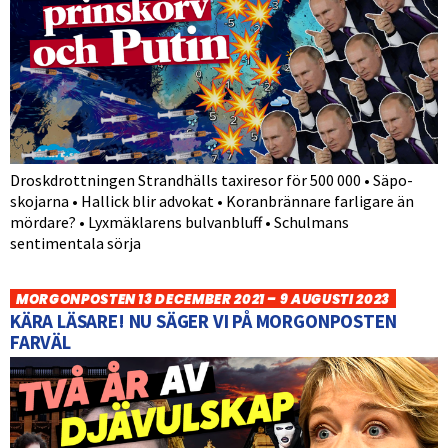
Droskdrottningen Strandhälls taxiresor för 500 000 • Säpo-
skojarna • Hallick blir advokat • Koranbrännare farligare än
mördare? • Lyxmäklarens bulvanbluff • Schulmans
sentimentala sörja
MORGONPOSTEN 13 DECEMBER 2021 – 9 AUGUSTI 2023
KÄRA LÄSARE! NU SÄGER VI PÅ MORGONPOSTEN
FARVÄL