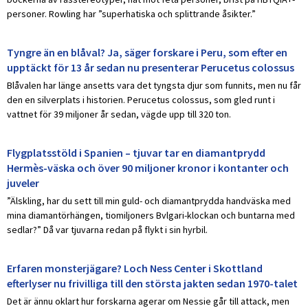
personer. Rowling har ”superhatiska och splittrande åsikter.”
Tyngre än en blåval? Ja, säger forskare i Peru, som efter en
upptäckt för 13 år sedan nu presenterar Perucetus colossus
Blåvalen har länge ansetts vara det tyngsta djur som funnits, men nu får
den en silverplats i historien. Perucetus colossus, som gled runt i
vattnet för 39 miljoner år sedan, vägde upp till 320 ton.
Flygplatsstöld i Spanien – tjuvar tar en diamantprydd
Hermès-väska och över 90 miljoner kronor i kontanter och
juveler
”Älskling, har du sett till min guld- och diamantprydda handväska med
mina diamantörhängen, tiomiljoners Bvlgari-klockan och buntarna med
sedlar?” Då var tjuvarna redan på flykt i sin hyrbil.
Erfaren monsterjägare? Loch Ness Center i Skottland
efterlyser nu frivilliga till den största jakten sedan 1970-talet
Det är ännu oklart hur forskarna agerar om Nessie går till attack, men