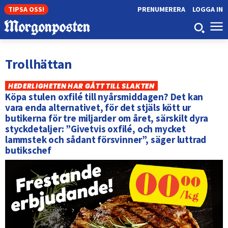
TIPSA OSS!
PRENUMERERA
LOGGA IN
Trollhättan
HEDERLIGHETEN HAR GÅTT TILL SLAKTEN
Köpa stulen oxfilé till nyårsmiddagen? Det kan
vara enda alternativet, för det stjäls kött ur
butikerna för tre miljarder om året, särskilt dyra
styckdetaljer: ”Givetvis oxfilé, och mycket
lammstek och sådant försvinner”, säger luttrad
butikschef