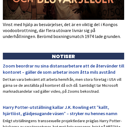
Vinst med hjälp av besvärjelser, det är en viktig del i Kongos
voodoobrottning, där flera utövare livnär sig på
underhållningen. Berömd boxningsmatch 1974 lade grunden.
NOTISER
Zoom beordrar nu sina distansarbetare att de återvänder till
kontoret – gäller de som arbetar inom åtta mils avstånd
Det kan vara bekvämt att arbeta hemifrån, men stora företag i USA vill
gärna se de anställda på kontoret då och då. Samtidigt tar Microsoft
marknadsandelar vad gäller video, på Zooms bekostnad.
Harry Potter-utställning kallar J.K. Rowling ett ”kallt,
hjärtlöst, glädjesugande väsen” – stryker nu hennes namn
Enligt utställningens transsexuelle projektledare präglas Harry Potter-
böckerna av rasstereotyper, hat mot feta personer, brist på HBTQIA+-