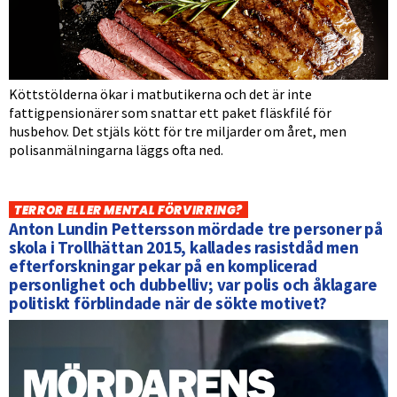
Köttstölderna ökar i matbutikerna och det är inte
fattigpensionärer som snattar ett paket fläskfilé för
husbehov. Det stjäls kött för tre miljarder om året, men
polisanmälningarna läggs ofta ned.
TERROR ELLER MENTAL FÖRVIRRING?
Anton Lundin Pettersson mördade tre personer på
skola i Trollhättan 2015, kallades rasistdåd men
efterforskningar pekar på en komplicerad
personlighet och dubbelliv; var polis och åklagare
politiskt förblindade när de sökte motivet?