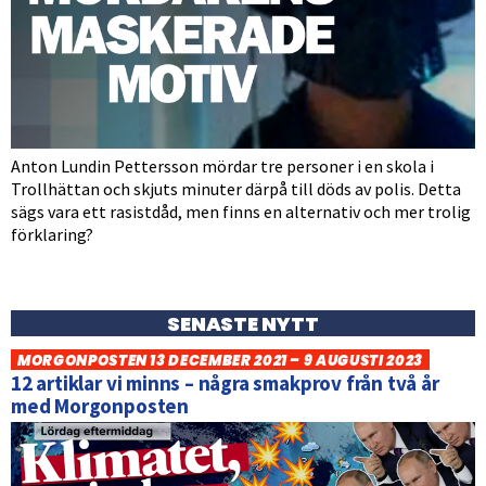
Anton Lundin Pettersson mördar tre personer i en skola i
Trollhättan och skjuts minuter därpå till döds av polis. Detta
sägs vara ett rasistdåd, men finns en alternativ och mer trolig
förklaring?
SENASTE NYTT
MORGONPOSTEN 13 DECEMBER 2021 – 9 AUGUSTI 2023
12 artiklar vi minns – några smakprov från två år
med Morgonposten