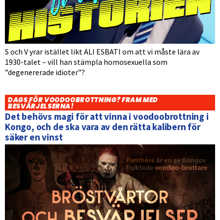
S och V yrar istället likt ALI ESBATI om att vi måste lära av
1930-talet – vill han stämpla homosexuella som
”degenererade idioter”?
DAGS FÖR VOODOOBROTTNING? FRAM MED
BESVÄRJELSERNA!
Det behövs magi för att vinna i voodoobrottning i
Kongo, och de ska vara av den rätta kalibern för
säker en vinst