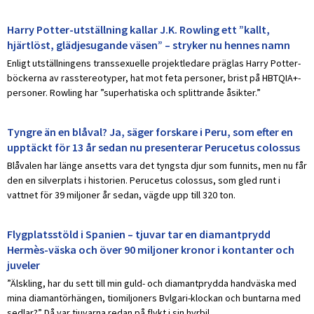
Harry Potter-utställning kallar J.K. Rowling ett ”kallt,
hjärtlöst, glädjesugande väsen” – stryker nu hennes namn
Enligt utställningens transsexuelle projektledare präglas Harry Potter-
böckerna av rasstereotyper, hat mot feta personer, brist på HBTQIA+-
personer. Rowling har ”superhatiska och splittrande åsikter.”
Tyngre än en blåval? Ja, säger forskare i Peru, som efter en
upptäckt för 13 år sedan nu presenterar Perucetus colossus
Blåvalen har länge ansetts vara det tyngsta djur som funnits, men nu får
den en silverplats i historien. Perucetus colossus, som gled runt i
vattnet för 39 miljoner år sedan, vägde upp till 320 ton.
Flygplatsstöld i Spanien – tjuvar tar en diamantprydd
Hermès-väska och över 90 miljoner kronor i kontanter och
juveler
”Älskling, har du sett till min guld- och diamantprydda handväska med
mina diamantörhängen, tiomiljoners Bvlgari-klockan och buntarna med
sedlar?” Då var tjuvarna redan på flykt i sin hyrbil.