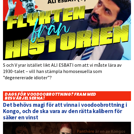
S och V yrar istället likt ALI ESBATI om att vi måste lära av
1930-talet – vill han stämpla homosexuella som
”degenererade idioter”?
DAGS FÖR VOODOOBROTTNING? FRAM MED
BESVÄRJELSERNA!
Det behövs magi för att vinna i voodoobrottning i
Kongo, och de ska vara av den rätta kalibern för
säker en vinst