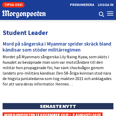
TIPSA OSS!
PRENUMERERA
LOGGA IN
Student Leader
Mord på sångerska i Myanmar sprider skräck bland
kändisar som stöder militärregimen
Mordet på Myanmars sångerska Lily Naing Kyaw, som sköts i
huvudet av beväpnade män som var motståndare till den
militär hon propagerade för, har sänt chockvågor genom
landets pro-militära kändisar. Den 58-åriga kvinnan stod nära
de högsta juntaledarna som tog makten 2021 och anklagades
för att vara deras informatör. Hennes…
SENASTE NYTT
MORGONPOSTEN 13 DECEMBER 2021 – 9 AUGUSTI 2023