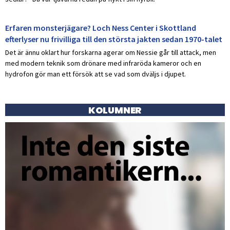
Erfaren monsterjägare? Loch Ness Center i Skottland
efterlyser nu frivilliga till den största jakten sedan 1970-talet
Det är ännu oklart hur forskarna agerar om Nessie går till attack, men
med modern teknik som drönare med infraröda kameror och en
hydrofon gör man ett försök att se vad som dväljs i djupet.
KOLUMNER