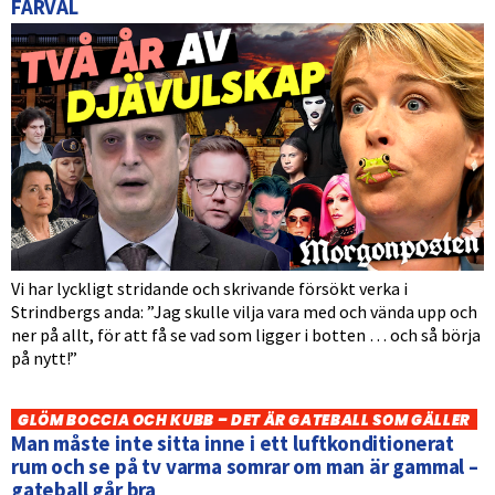
FARVÄL
Vi har lyckligt stridande och skrivande försökt verka i
Strindbergs anda: ”Jag skulle vilja vara med och vända upp och
ner på allt, för att få se vad som ligger i botten … och så börja
på nytt!”
GLÖM BOCCIA OCH KUBB – DET ÄR GATEBALL SOM GÄLLER
Man måste inte sitta inne i ett luftkonditionerat
rum och se på tv varma somrar om man är gammal –
gateball går bra