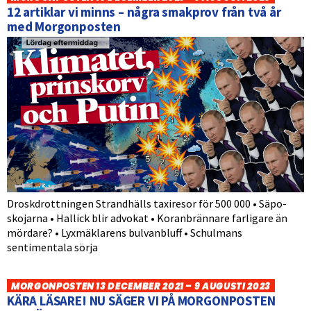
12 artiklar vi minns – några smakprov från två år
med Morgonposten
Droskdrottningen Strandhälls taxiresor för 500 000 • Säpo-
skojarna • Hallick blir advokat • Koranbrännare farligare än
mördare? • Lyxmäklarens bulvanbluff • Schulmans
sentimentala sörja
MORGONPOSTEN 13 DECEMBER 2021 – 9 AUGUSTI 2023
KÄRA LÄSARE! NU SÄGER VI PÅ MORGONPOSTEN