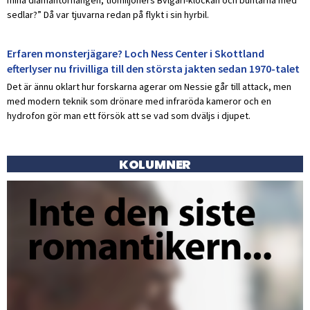
sedlar?” Då var tjuvarna redan på flykt i sin hyrbil.
Erfaren monsterjägare? Loch Ness Center i Skottland
efterlyser nu frivilliga till den största jakten sedan 1970-talet
Det är ännu oklart hur forskarna agerar om Nessie går till attack, men
med modern teknik som drönare med infraröda kameror och en
hydrofon gör man ett försök att se vad som dväljs i djupet.
KOLUMNER