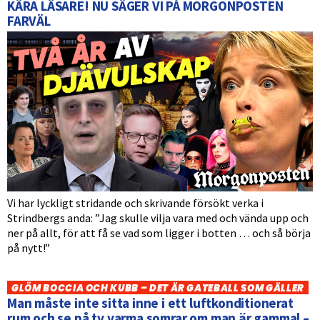
KÄRA LÄSARE! NU SÄGER VI PÅ MORGONPOSTEN
FARVÄL
Vi har lyckligt stridande och skrivande försökt verka i
Strindbergs anda: ”Jag skulle vilja vara med och vända upp och
ner på allt, för att få se vad som ligger i botten … och så börja
på nytt!”
GLÖM BOCCIA OCH KUBB – DET ÄR GATEBALL SOM GÄLLER
Man måste inte sitta inne i ett luftkonditionerat
rum och se på tv varma somrar om man är gammal –