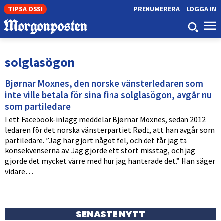
TIPSA OSS!
PRENUMERERA
LOGGA IN
solglasögon
Bjørnar Moxnes, den norske vänsterledaren som
inte ville betala för sina fina solglasögon, avgår nu
som partiledare
I ett Facebook-inlägg meddelar Bjørnar Moxnes, sedan 2012
ledaren för det norska vänsterpartiet Rødt, att han avgår som
partiledare. ”Jag har gjort något fel, och det får jag ta
konsekvenserna av. Jag gjorde ett stort misstag, och jag
gjorde det mycket värre med hur jag hanterade det.” Han säger
vidare…
SENASTE NYTT