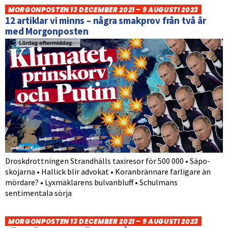
MORGONPOSTEN 13 DECEMBER 2021 – 9 AUGUSTI 2023
12 artiklar vi minns – några smakprov från två år
med Morgonposten
Droskdrottningen Strandhälls taxiresor för 500 000 • Säpo-
skojarna • Hallick blir advokat • Koranbrännare farligare än
mördare? • Lyxmäklarens bulvanbluff • Schulmans
sentimentala sörja
MORGONPOSTEN 13 DECEMBER 2021 – 9 AUGUSTI 2023