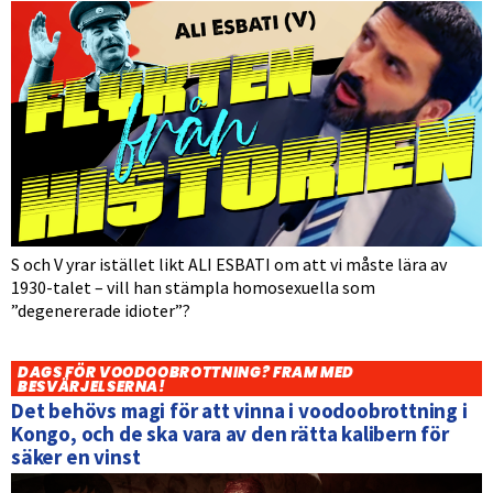
S och V yrar istället likt ALI ESBATI om att vi måste lära av
1930-talet – vill han stämpla homosexuella som
”degenererade idioter”?
DAGS FÖR VOODOOBROTTNING? FRAM MED
BESVÄRJELSERNA!
Det behövs magi för att vinna i voodoobrottning i
Kongo, och de ska vara av den rätta kalibern för
säker en vinst