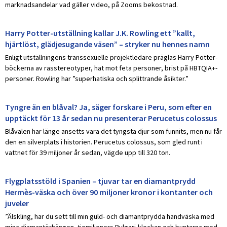
marknadsandelar vad gäller video, på Zooms bekostnad.
Harry Potter-utställning kallar J.K. Rowling ett ”kallt,
hjärtlöst, glädjesugande väsen” – stryker nu hennes namn
Enligt utställningens transsexuelle projektledare präglas Harry Potter-
böckerna av rasstereotyper, hat mot feta personer, brist på HBTQIA+-
personer. Rowling har ”superhatiska och splittrande åsikter.”
Tyngre än en blåval? Ja, säger forskare i Peru, som efter en
upptäckt för 13 år sedan nu presenterar Perucetus colossus
Blåvalen har länge ansetts vara det tyngsta djur som funnits, men nu får
den en silverplats i historien. Perucetus colossus, som gled runt i
vattnet för 39 miljoner år sedan, vägde upp till 320 ton.
Flygplatsstöld i Spanien – tjuvar tar en diamantprydd
Hermès-väska och över 90 miljoner kronor i kontanter och
juveler
”Älskling, har du sett till min guld- och diamantprydda handväska med
mina diamantörhängen, tiomiljoners Bvlgari-klockan och buntarna med