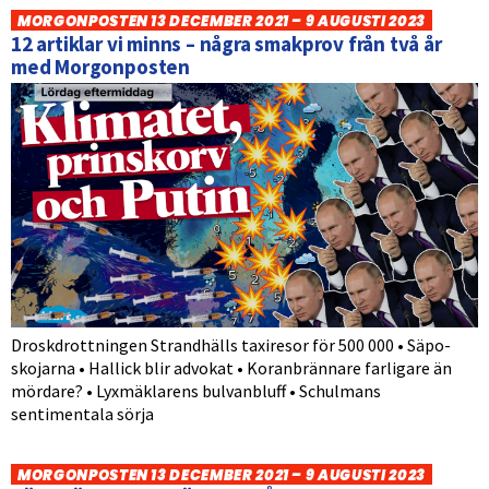
MORGONPOSTEN 13 DECEMBER 2021 – 9 AUGUSTI 2023
12 artiklar vi minns – några smakprov från två år
med Morgonposten
Droskdrottningen Strandhälls taxiresor för 500 000 • Säpo-
skojarna • Hallick blir advokat • Koranbrännare farligare än
mördare? • Lyxmäklarens bulvanbluff • Schulmans
sentimentala sörja
MORGONPOSTEN 13 DECEMBER 2021 – 9 AUGUSTI 2023