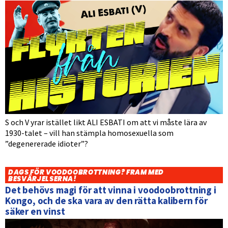
S och V yrar istället likt ALI ESBATI om att vi måste lära av
1930-talet – vill han stämpla homosexuella som
”degenererade idioter”?
DAGS FÖR VOODOOBROTTNING? FRAM MED
BESVÄRJELSERNA!
Det behövs magi för att vinna i voodoobrottning i
Kongo, och de ska vara av den rätta kalibern för
säker en vinst