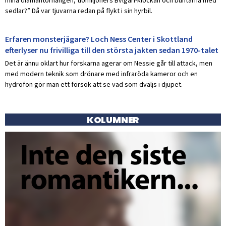
sedlar?” Då var tjuvarna redan på flykt i sin hyrbil.
Erfaren monsterjägare? Loch Ness Center i Skottland
efterlyser nu frivilliga till den största jakten sedan 1970-talet
Det är ännu oklart hur forskarna agerar om Nessie går till attack, men
med modern teknik som drönare med infraröda kameror och en
hydrofon gör man ett försök att se vad som dväljs i djupet.
KOLUMNER