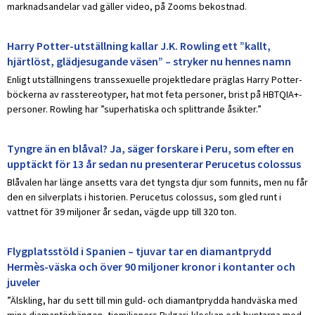
marknadsandelar vad gäller video, på Zooms bekostnad.
Harry Potter-utställning kallar J.K. Rowling ett ”kallt,
hjärtlöst, glädjesugande väsen” – stryker nu hennes namn
Enligt utställningens transsexuelle projektledare präglas Harry Potter-
böckerna av rasstereotyper, hat mot feta personer, brist på HBTQIA+-
personer. Rowling har ”superhatiska och splittrande åsikter.”
Tyngre än en blåval? Ja, säger forskare i Peru, som efter en
upptäckt för 13 år sedan nu presenterar Perucetus colossus
Blåvalen har länge ansetts vara det tyngsta djur som funnits, men nu får
den en silverplats i historien. Perucetus colossus, som gled runt i
vattnet för 39 miljoner år sedan, vägde upp till 320 ton.
Flygplatsstöld i Spanien – tjuvar tar en diamantprydd
Hermès-väska och över 90 miljoner kronor i kontanter och
juveler
”Älskling, har du sett till min guld- och diamantprydda handväska med
mina diamantörhängen, tiomiljoners Bvlgari-klockan och buntarna med