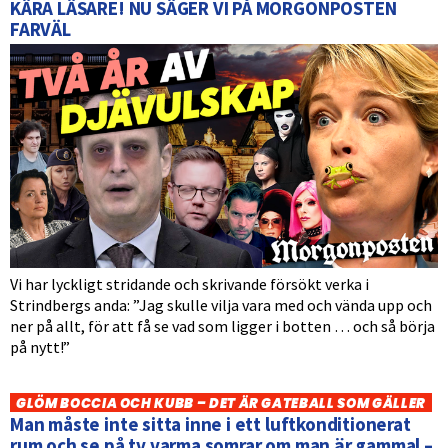
KÄRA LÄSARE! NU SÄGER VI PÅ MORGONPOSTEN
FARVÄL
Vi har lyckligt stridande och skrivande försökt verka i
Strindbergs anda: ”Jag skulle vilja vara med och vända upp och
ner på allt, för att få se vad som ligger i botten … och så börja
på nytt!”
GLÖM BOCCIA OCH KUBB – DET ÄR GATEBALL SOM GÄLLER
Man måste inte sitta inne i ett luftkonditionerat
rum och se på tv varma somrar om man är gammal –