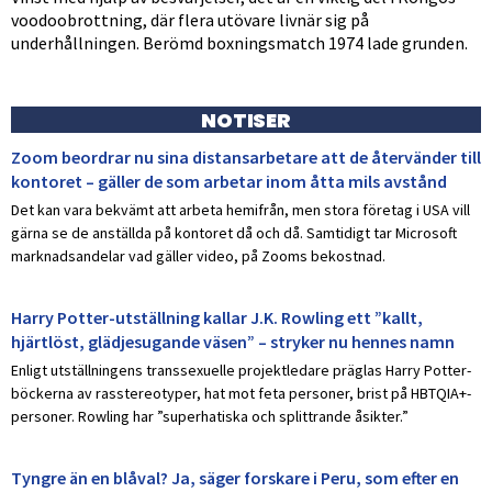
voodoobrottning, där flera utövare livnär sig på
underhållningen. Berömd boxningsmatch 1974 lade grunden.
NOTISER
Zoom beordrar nu sina distansarbetare att de återvänder till
kontoret – gäller de som arbetar inom åtta mils avstånd
Det kan vara bekvämt att arbeta hemifrån, men stora företag i USA vill
gärna se de anställda på kontoret då och då. Samtidigt tar Microsoft
marknadsandelar vad gäller video, på Zooms bekostnad.
Harry Potter-utställning kallar J.K. Rowling ett ”kallt,
hjärtlöst, glädjesugande väsen” – stryker nu hennes namn
Enligt utställningens transsexuelle projektledare präglas Harry Potter-
böckerna av rasstereotyper, hat mot feta personer, brist på HBTQIA+-
personer. Rowling har ”superhatiska och splittrande åsikter.”
Tyngre än en blåval? Ja, säger forskare i Peru, som efter en