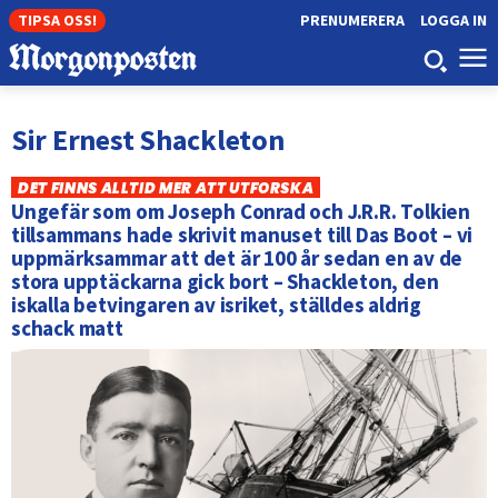
TIPSA OSS!
PRENUMERERA
LOGGA IN
Sir Ernest Shackleton
DET FINNS ALLTID MER ATT UTFORSKA
Ungefär som om Joseph Conrad och J.R.R. Tolkien
tillsammans hade skrivit manuset till Das Boot – vi
uppmärksammar att det är 100 år sedan en av de
stora upptäckarna gick bort – Shackleton, den
iskalla betvingaren av isriket, ställdes aldrig
schack matt