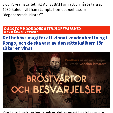
S och V yrar istället likt ALI ESBATI om att vi måste lära av
1930-talet – vill han stämpla homosexuella som
”degenererade idioter”?
DAGS FÖR VOODOOBROTTNING? FRAM MED
BESVÄRJELSERNA!
Det behövs magi för att vinna i voodoobrottning i
Kongo, och de ska vara av den rätta kalibern för
säker en vinst
Vinst med hjälp av besvärjelser, det är en viktig del i Kongos