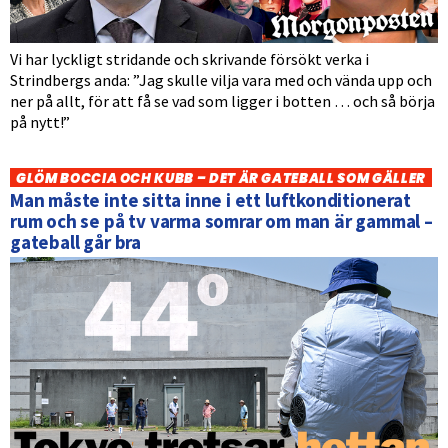
Vi har lyckligt stridande och skrivande försökt verka i
Strindbergs anda: ”Jag skulle vilja vara med och vända upp och
ner på allt, för att få se vad som ligger i botten … och så börja
på nytt!”
GLÖM BOCCIA OCH KUBB – DET ÄR GATEBALL SOM GÄLLER
Man måste inte sitta inne i ett luftkonditionerat
rum och se på tv varma somrar om man är gammal –
gateball går bra