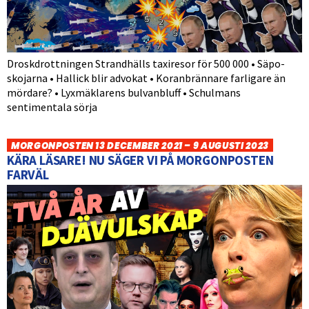
Droskdrottningen Strandhälls taxiresor för 500 000 • Säpo-
skojarna • Hallick blir advokat • Koranbrännare farligare än
mördare? • Lyxmäklarens bulvanbluff • Schulmans
sentimentala sörja
MORGONPOSTEN 13 DECEMBER 2021 – 9 AUGUSTI 2023
KÄRA LÄSARE! NU SÄGER VI PÅ MORGONPOSTEN
FARVÄL