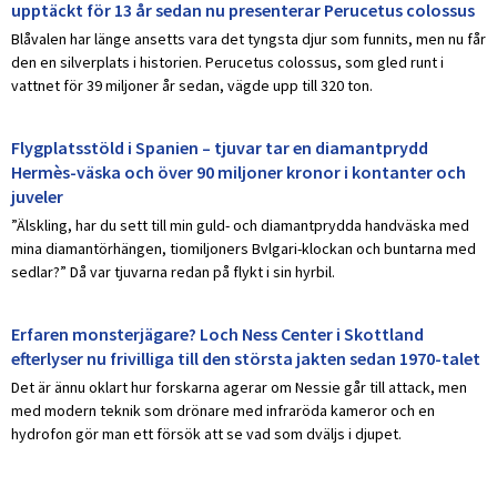
upptäckt för 13 år sedan nu presenterar Perucetus colossus
Blåvalen har länge ansetts vara det tyngsta djur som funnits, men nu får
den en silverplats i historien. Perucetus colossus, som gled runt i
vattnet för 39 miljoner år sedan, vägde upp till 320 ton.
Flygplatsstöld i Spanien – tjuvar tar en diamantprydd
Hermès-väska och över 90 miljoner kronor i kontanter och
juveler
”Älskling, har du sett till min guld- och diamantprydda handväska med
mina diamantörhängen, tiomiljoners Bvlgari-klockan och buntarna med
sedlar?” Då var tjuvarna redan på flykt i sin hyrbil.
Erfaren monsterjägare? Loch Ness Center i Skottland
efterlyser nu frivilliga till den största jakten sedan 1970-talet
Det är ännu oklart hur forskarna agerar om Nessie går till attack, men
med modern teknik som drönare med infraröda kameror och en
hydrofon gör man ett försök att se vad som dväljs i djupet.