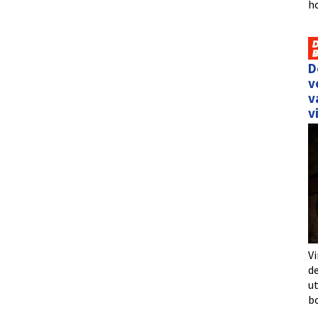
h
D
v
v
v
Vi
de
u
b