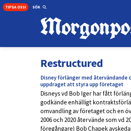
TIPSA OSS!
SÖK
Restructured
Disney förlänger med återvändande oc
uppdraget att styra upp företaget
Disneys vd Bob Iger har fått förlä
godkände enhälligt kontraktsförlä
omvandling av företaget och en öv
2006 och 2020 återvände som vd 202
föregångare) Bob Chapek avskeda