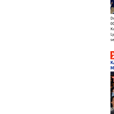
D
00
K
L
s
K
M