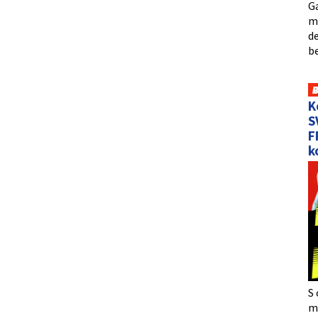
Ga
me
de
b
K
S
F
k
S 
må