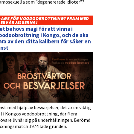
omosexuella som ”degenererade idioter”?
DAGS FÖR VOODOOBROTTNING? FRAM MED
BESVÄRJELSERNA!
et behövs magi för att vinna i
oodoobrottning i Kongo, och de ska
ara av den rätta kalibern för säker en
inst
nst med hjälp av besvärjelser, det är en viktig
l i Kongos voodoobrottning, där flera
tövare livnär sig på underhållningen. Berömd
oxningsmatch 1974 lade grunden.