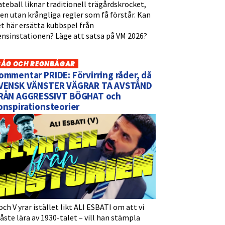
teball liknar traditionell trägårdskrocket,
n utan krångliga regler som få förstår. Kan
t här ersätta kubbspel från
ensinstationen? Läge att satsa på VM 2026?
BÅG OCH REGNBÅGAR
ommentar PRIDE: Förvirring råder, då
VENSK VÄNSTER VÄGRAR TA AVSTÅND
RÅN AGGRESSIVT BÖGHAT och
onspirationsteorier
och V yrar istället likt ALI ESBATI om att vi
ste lära av 1930-talet – vill han stämpla