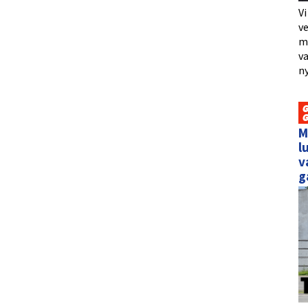
Vi
ve
me
va
ny
M
l
v
g