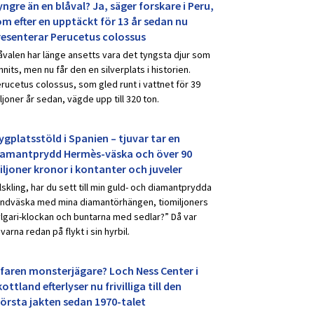
ngre än en blåval? Ja, säger forskare i Peru,
om efter en upptäckt för 13 år sedan nu
resenterar Perucetus colossus
åvalen har länge ansetts vara det tyngsta djur som
nnits, men nu får den en silverplats i historien.
rucetus colossus, som gled runt i vattnet för 39
ljoner år sedan, vägde upp till 320 ton.
ygplatsstöld i Spanien – tjuvar tar en
iamantprydd Hermès-väska och över 90
iljoner kronor i kontanter och juveler
lskling, har du sett till min guld- och diamantprydda
ndväska med mina diamantörhängen, tiomiljoners
lgari-klockan och buntarna med sedlar?” Då var
uvarna redan på flykt i sin hyrbil.
rfaren monsterjägare? Loch Ness Center i
ottland efterlyser nu frivilliga till den
törsta jakten sedan 1970-talet