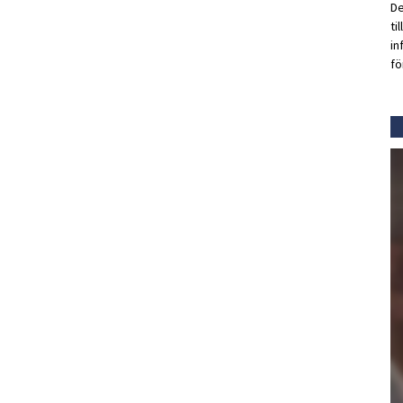
De
ti
in
fö