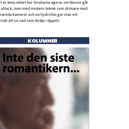
t är ännu oklart hur forskarna agerar om Nessie går
ll attack, men med modern teknik som drönare med
fraröda kameror och en hydrofon gör man ett
rsök att se vad som dväljs i djupet.
KOLUMNER