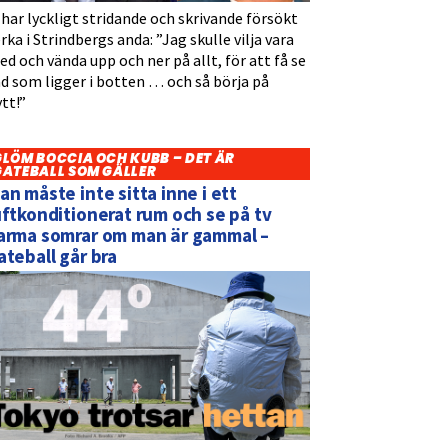
 har lyckligt stridande och skrivande försökt
rka i Strindbergs anda: ”Jag skulle vilja vara
d och vända upp och ner på allt, för att få se
d som ligger i botten … och så börja på
tt!”
GLÖM BOCCIA OCH KUBB – DET ÄR
GATEBALL SOM GÄLLER
an måste inte sitta inne i ett
uftkonditionerat rum och se på tv
arma somrar om man är gammal –
ateball går bra