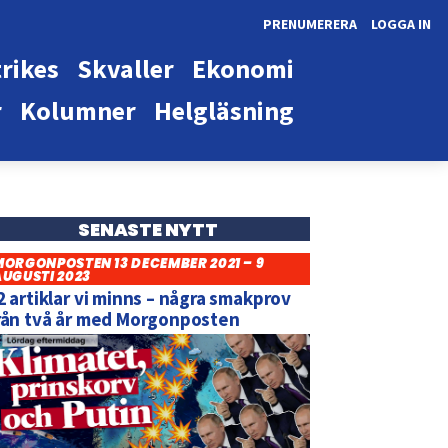
PRENUMERERA
LOGGA IN
rikes
Skvaller
Ekonomi
r
Kolumner
Helgläsning
SENASTE NYTT
MORGONPOSTEN 13 DECEMBER 2021 – 9
AUGUSTI 2023
2 artiklar vi minns – några smakprov
rån två år med Morgonposten