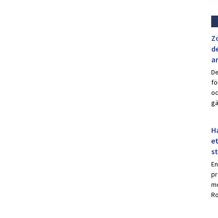
Z
de
a
De
fö
oc
gä
Ha
et
s
En
pr
mo
Ro