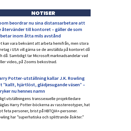
NOTISER
oom beordrar nu sina distansarbetare att
 återvänder till kontoret – gäller de som
rbetar inom åtta mils avstånd
t kan vara bekvämt att arbeta hemifrån, men stora
retag i USA vill gärna se de anställda på kontoret då
h då. Samtidigt tar Microsoft marknadsandelar vad
ller video, på Zooms bekostnad.
rry Potter-utställning kallar J.K. Rowling
t ”kallt, hjärtlöst, glädjesugande väsen” –
tryker nu hennes namn
ligt utställningens transsexuelle projektledare
äglas Harry Potter-böckerna av rasstereotyper, hat
t feta personer, brist på HBTQIA+-personer.
wling har ”superhatiska och splittrande åsikter.”