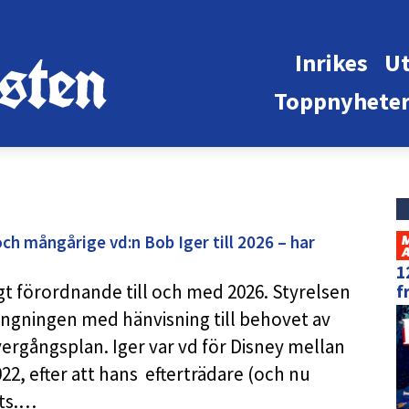
Inrikes
Ut
Toppnyhete
h mångårige vd:n Bob Iger till 2026 – har
1
ngt förordnande till och med 2026. Styrelsen
f
ngningen med hänvisning till behovet av
ergångsplan. Iger var vd för Disney mellan
2, efter att hans efterträdare (och nu
ts.…