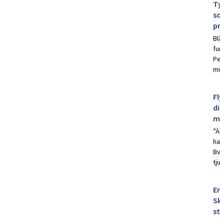
Ty
s
p
Bl
fu
Pe
mi
Fl
d
m
”Ä
ha
Bv
tj
E
Sk
s