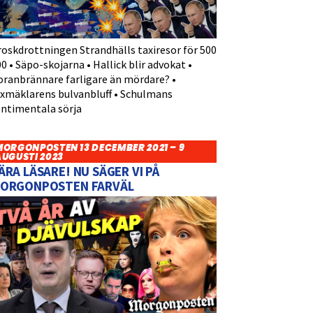
roskdrottningen Strandhälls taxiresor för 500
0 • Säpo-skojarna • Hallick blir advokat •
oranbrännare farligare än mördare? •
yxmäklarens bulvanbluff • Schulmans
entimentala sörja
MORGONPOSTEN 13 DECEMBER 2021 – 9
AUGUSTI 2023
ÄRA LÄSARE! NU SÄGER VI PÅ
ORGONPOSTEN FARVÄL