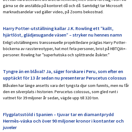
gärna se de anställda på kontoret då och då. Samtidigt tar Microsoft
marknadsandelar vad gäller video, på Zooms bekostnad.
Harry Potter-utställning kallar J.K. Rowling ett ”kallt,
hjärtlöst, glädjesugande väsen” – stryker nu hennes namn
Enligt utställningens transsexuelle projektledare präglas Harry Potter-
böckerna av rasstereotyper, hat mot feta personer, brist på HBTQIA+-
personer. Rowling har ”superhatiska och splittrande åsikter.”
Tyngre än en blåval? Ja, säger forskare i Peru, som efter en
upptäckt för 13 år sedan nu presenterar Perucetus colossus
Blåvalen har länge ansetts vara det tyngsta djur som funnits, men nu får
den en silverplats i historien. Perucetus colossus, som gled runt i
vattnet för 39 miljoner år sedan, vägde upp till 320 ton.
Flygplatsstöld i Spanien – tjuvar tar en diamantprydd
Hermès-väska och över 90 miljoner kronor i kontanter och
juveler