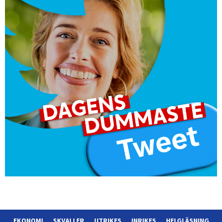
EKONOMI
SKVALLER
UTRIKES
INRIKES
HELGLÄSNING