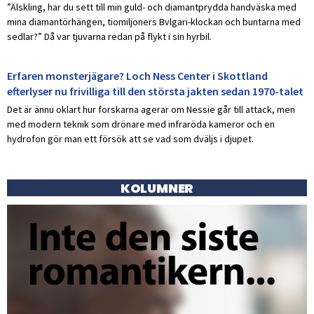
”Älskling, har du sett till min guld- och diamantprydda handväska med
mina diamantörhängen, tiomiljoners Bvlgari-klockan och buntarna med
sedlar?” Då var tjuvarna redan på flykt i sin hyrbil.
Erfaren monsterjägare? Loch Ness Center i Skottland
efterlyser nu frivilliga till den största jakten sedan 1970-talet
Det är ännu oklart hur forskarna agerar om Nessie går till attack, men
med modern teknik som drönare med infraröda kameror och en
hydrofon gör man ett försök att se vad som dväljs i djupet.
KOLUMNER