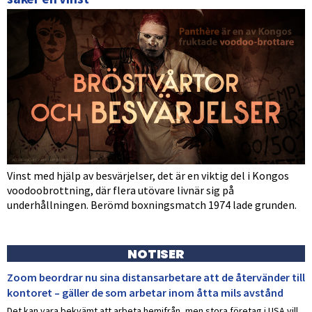
Vinst med hjälp av besvärjelser, det är en viktig del i Kongos
voodoobrottning, där flera utövare livnär sig på
underhållningen. Berömd boxningsmatch 1974 lade grunden.
NOTISER
Zoom beordrar nu sina distansarbetare att de återvänder till
kontoret – gäller de som arbetar inom åtta mils avstånd
Det kan vara bekvämt att arbeta hemifrån, men stora företag i USA vill