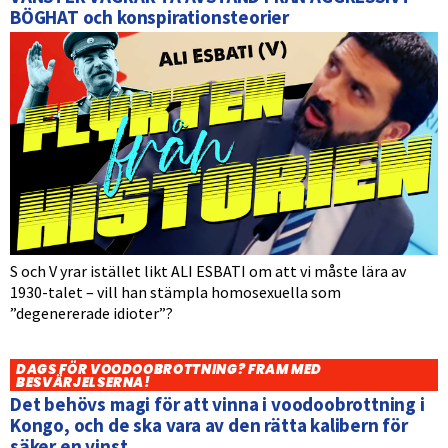
BÖGHAT och konspirationsteorier
S och V yrar istället likt ALI ESBATI om att vi måste lära av
1930-talet – vill han stämpla homosexuella som
”degenererade idioter”?
DAGS FÖR VOODOOBROTTNING? FRAM MED
BESVÄRJELSERNA!
Det behövs magi för att vinna i voodoobrottning i
Kongo, och de ska vara av den rätta kalibern för
säker en vinst