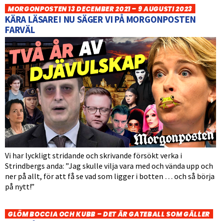
MORGONPOSTEN 13 DECEMBER 2021 – 9 AUGUSTI 2023
KÄRA LÄSARE! NU SÄGER VI PÅ MORGONPOSTEN
FARVÄL
Vi har lyckligt stridande och skrivande försökt verka i
Strindbergs anda: ”Jag skulle vilja vara med och vända upp och
ner på allt, för att få se vad som ligger i botten … och så börja
på nytt!”
GLÖM BOCCIA OCH KUBB – DET ÄR GATEBALL SOM GÄLLER