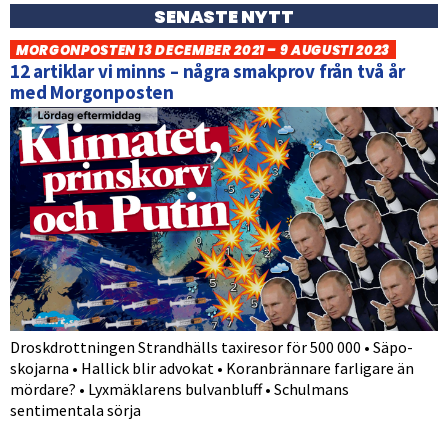
SENASTE NYTT
MORGONPOSTEN 13 DECEMBER 2021 – 9 AUGUSTI 2023
12 artiklar vi minns – några smakprov från två år
med Morgonposten
Droskdrottningen Strandhälls taxiresor för 500 000 • Säpo-
skojarna • Hallick blir advokat • Koranbrännare farligare än
mördare? • Lyxmäklarens bulvanbluff • Schulmans
sentimentala sörja