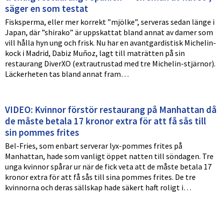
säger en som testat
Fisksperma, eller mer korrekt ”mjölke”, serveras sedan länge i
Japan, där ”shirako” är uppskattat bland annat av damer som
vill hålla hyn ung och frisk. Nu har en avantgardistisk Michelin-
kock i Madrid, Dabiz Muñoz, lagt till maträtten på sin
restaurang DiverXO (extrautrustad med tre Michelin-stjärnor).
Läckerheten tas bland annat fram…
VIDEO: Kvinnor förstör restaurang på Manhattan då
de måste betala 17 kronor extra för att få sås till
sin pommes frites
Bel-Fries, som enbart serverar lyx-pommes frites på
Manhattan, hade som vanligt öppet natten till söndagen. Tre
unga kvinnor spårar ur när de fick veta att de måste betala 17
kronor extra för att få sås till sina pommes frites. De tre
kvinnorna och deras sällskap hade säkert haft roligt i…