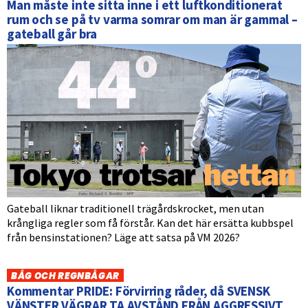
Man måste inte sitta inne i ett luftkonditionerat
rum och se på tv varma somrar om man är gammal –
gateball går bra
Gateball liknar traditionell trägårdskrocket, men utan
krångliga regler som få förstår. Kan det här ersätta kubbspel
från bensinstationen? Läge att satsa på VM 2026?
BÅG OCH REGNBÅGAR
Kommentar PRIDE: Förvirring råder, då SVENSK
VÄNSTER VÄGRAR TA AVSTÅND FRÅN AGGRESSIVT