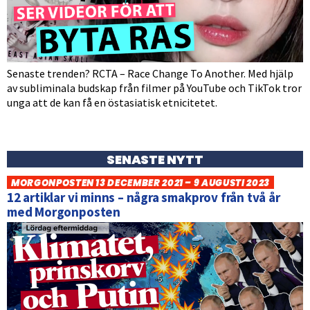
Senaste trenden? RCTA – Race Change To Another. Med hjälp
av subliminala budskap från filmer på YouTube och TikTok tror
unga att de kan få en östasiatisk etnicitetet.
SENASTE NYTT
MORGONPOSTEN 13 DECEMBER 2021 – 9 AUGUSTI 2023
12 artiklar vi minns – några smakprov från två år
med Morgonposten