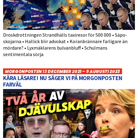
Droskdrottningen Strandhälls taxiresor för 500 000 • Säpo-
skojarna • Hallick blir advokat • Koranbrännare farligare än
mördare? • Lyxmäklarens bulvanbluff • Schulmans
sentimentala sörja
MORGONPOSTEN 13 DECEMBER 2021 – 9 AUGUSTI 2023
KÄRA LÄSARE! NU SÄGER VI PÅ MORGONPOSTEN
FARVÄL