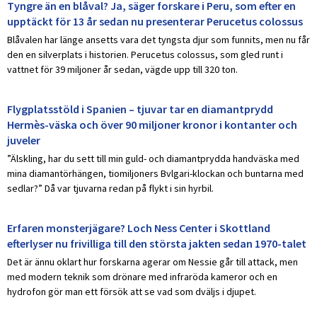
Tyngre än en blåval? Ja, säger forskare i Peru, som efter en
upptäckt för 13 år sedan nu presenterar Perucetus colossus
Blåvalen har länge ansetts vara det tyngsta djur som funnits, men nu får
den en silverplats i historien. Perucetus colossus, som gled runt i
vattnet för 39 miljoner år sedan, vägde upp till 320 ton.
Flygplatsstöld i Spanien – tjuvar tar en diamantprydd
Hermès-väska och över 90 miljoner kronor i kontanter och
juveler
”Älskling, har du sett till min guld- och diamantprydda handväska med
mina diamantörhängen, tiomiljoners Bvlgari-klockan och buntarna med
sedlar?” Då var tjuvarna redan på flykt i sin hyrbil.
Erfaren monsterjägare? Loch Ness Center i Skottland
efterlyser nu frivilliga till den största jakten sedan 1970-talet
Det är ännu oklart hur forskarna agerar om Nessie går till attack, men
med modern teknik som drönare med infraröda kameror och en
hydrofon gör man ett försök att se vad som dväljs i djupet.