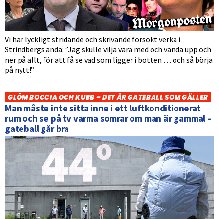
Vi har lyckligt stridande och skrivande försökt verka i
Strindbergs anda: ”Jag skulle vilja vara med och vända upp och
ner på allt, för att få se vad som ligger i botten … och så börja
på nytt!”
GLÖM BOCCIA OCH KUBB – DET ÄR GATEBALL SOM GÄLLER
Man måste inte sitta inne i ett luftkonditionerat
rum och se på tv varma somrar om man är gammal –
gateball går bra