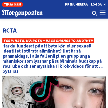
TIPSA OSS!
PRENUMERERA
LOGGA IN
RCTA
FÖRR: HBTQ. NU: RCTA – RACE CHANGE TO ANOTHER
Har du funderat på att byta kön eller sexuell
identitet i största allmänhet? Det är så
gammaldags, i alla fall enligt en grupp unga
människor som lyssnar på subliminala budskap på
YouTube och ser mystiska TikTok-videos för att …
byta ras