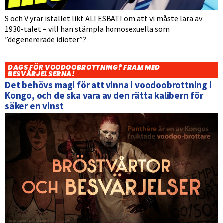
S och V yrar istället likt ALI ESBATI om att vi måste lära av
1930-talet – vill han stämpla homosexuella som
”degenererade idioter”?
DAGS FÖR VOODOOBROTTNING? FRAM MED
BESVÄRJELSERNA!
Det behövs magi för att vinna i voodoobrottning i
Kongo, och de ska vara av den rätta kalibern för
säker en vinst