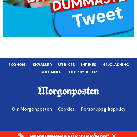
EKONOMI
SKVALLER
UTRIKES
INRIKES
HELGLÄSNING
KOLUMNER
TOPPNYHETER
Morgonposten
Om Morgonposten
Cookies
Personuppgiftspolicy
×
PRENUMERERA FÖR 99 KR/MÅN!