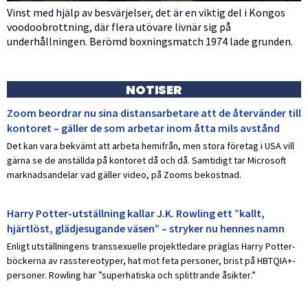
Vinst med hjälp av besvärjelser, det är en viktig del i Kongos
voodoobrottning, där flera utövare livnär sig på
underhållningen. Berömd boxningsmatch 1974 lade grunden.
NOTISER
Zoom beordrar nu sina distansarbetare att de återvänder till
kontoret – gäller de som arbetar inom åtta mils avstånd
Det kan vara bekvämt att arbeta hemifrån, men stora företag i USA vill
gärna se de anställda på kontoret då och då. Samtidigt tar Microsoft
marknadsandelar vad gäller video, på Zooms bekostnad.
Harry Potter-utställning kallar J.K. Rowling ett ”kallt,
hjärtlöst, glädjesugande väsen” – stryker nu hennes namn
Enligt utställningens transsexuelle projektledare präglas Harry Potter-
böckerna av rasstereotyper, hat mot feta personer, brist på HBTQIA+-
personer. Rowling har ”superhatiska och splittrande åsikter.”