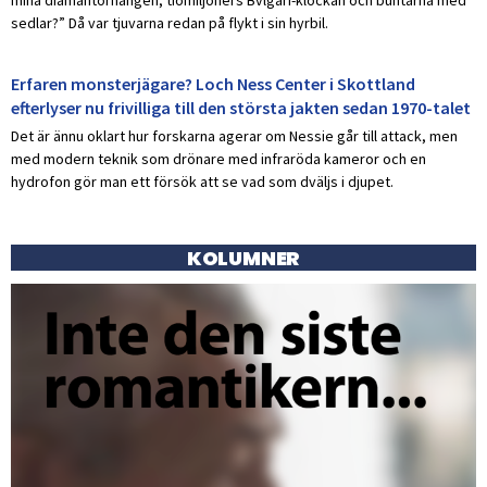
sedlar?” Då var tjuvarna redan på flykt i sin hyrbil.
Erfaren monsterjägare? Loch Ness Center i Skottland
efterlyser nu frivilliga till den största jakten sedan 1970-talet
Det är ännu oklart hur forskarna agerar om Nessie går till attack, men
med modern teknik som drönare med infraröda kameror och en
hydrofon gör man ett försök att se vad som dväljs i djupet.
KOLUMNER