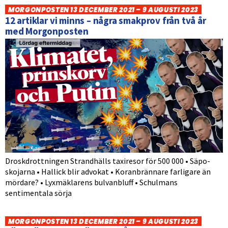
MORGONPOSTEN 13 DECEMBER 2021 – 9 AUGUSTI 2023
12 artiklar vi minns – några smakprov från två år
med Morgonposten
Droskdrottningen Strandhälls taxiresor för 500 000 • Säpo-
skojarna • Hallick blir advokat • Koranbrännare farligare än
mördare? • Lyxmäklarens bulvanbluff • Schulmans
sentimentala sörja
MORGONPOSTEN 13 DECEMBER 2021 – 9 AUGUSTI 2023