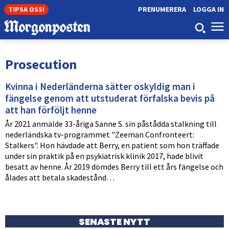
TIPSA OSS!
PRENUMERERA
LOGGA IN
Prosecution
Kvinna i Nederländerna sätter oskyldig man i
fängelse genom att utstuderat förfalska bevis på
att han förföljt henne
År 2021 anmälde 33-åriga Sanne S. sin påstådda stalkning till
nederländska tv-programmet "Zeeman Confronteert:
Stalkers". Hon hävdade att Berry, en patient som hon träffade
under sin praktik på en psykiatrisk klinik 2017, hade blivit
besatt av henne. År 2019 dömdes Berry till ett års fängelse och
ålades att betala skadestånd…
SENASTE NYTT