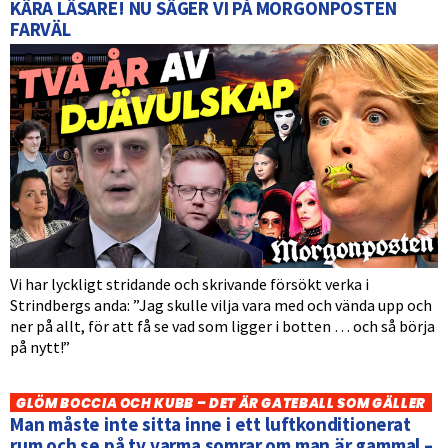
KÄRA LÄSARE! NU SÄGER VI PÅ MORGONPOSTEN
FARVÄL
Vi har lyckligt stridande och skrivande försökt verka i
Strindbergs anda: ”Jag skulle vilja vara med och vända upp och
ner på allt, för att få se vad som ligger i botten … och så börja
på nytt!”
GLÖM BOCCIA OCH KUBB – DET ÄR GATEBALL SOM GÄLLER
Man måste inte sitta inne i ett luftkonditionerat
rum och se på tv varma somrar om man är gammal –