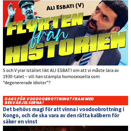
S och V yrar istället likt ALI ESBATI om att vi måste lära av
1930-talet – vill han stämpla homosexuella som
”degenererade idioter”?
DAGS FÖR VOODOOBROTTNING? FRAM MED
BESVÄRJELSERNA!
Det behövs magi för att vinna i voodoobrottning i
Kongo, och de ska vara av den rätta kalibern för
säker en vinst