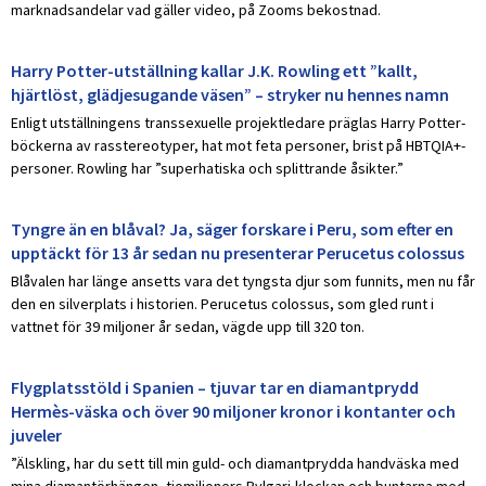
marknadsandelar vad gäller video, på Zooms bekostnad.
Harry Potter-utställning kallar J.K. Rowling ett ”kallt,
hjärtlöst, glädjesugande väsen” – stryker nu hennes namn
Enligt utställningens transsexuelle projektledare präglas Harry Potter-
böckerna av rasstereotyper, hat mot feta personer, brist på HBTQIA+-
personer. Rowling har ”superhatiska och splittrande åsikter.”
Tyngre än en blåval? Ja, säger forskare i Peru, som efter en
upptäckt för 13 år sedan nu presenterar Perucetus colossus
Blåvalen har länge ansetts vara det tyngsta djur som funnits, men nu får
den en silverplats i historien. Perucetus colossus, som gled runt i
vattnet för 39 miljoner år sedan, vägde upp till 320 ton.
Flygplatsstöld i Spanien – tjuvar tar en diamantprydd
Hermès-väska och över 90 miljoner kronor i kontanter och
juveler
”Älskling, har du sett till min guld- och diamantprydda handväska med
mina diamantörhängen, tiomiljoners Bvlgari-klockan och buntarna med