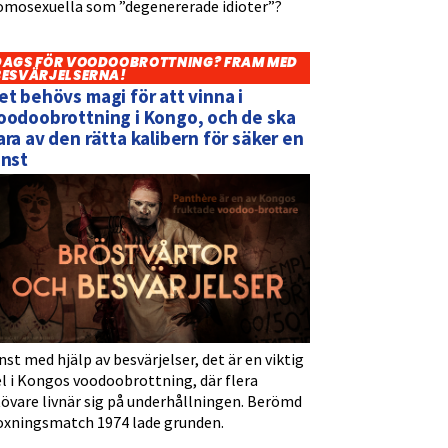
omosexuella som ”degenererade idioter”?
DAGS FÖR VOODOOBROTTNING? FRAM MED
BESVÄRJELSERNA!
et behövs magi för att vinna i
oodoobrottning i Kongo, och de ska
ara av den rätta kalibern för säker en
inst
nst med hjälp av besvärjelser, det är en viktig
l i Kongos voodoobrottning, där flera
tövare livnär sig på underhållningen. Berömd
oxningsmatch 1974 lade grunden.