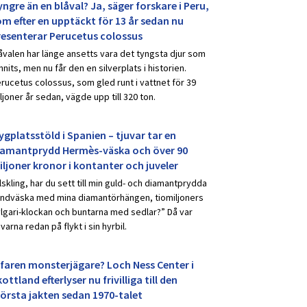
ngre än en blåval? Ja, säger forskare i Peru,
om efter en upptäckt för 13 år sedan nu
resenterar Perucetus colossus
åvalen har länge ansetts vara det tyngsta djur som
nnits, men nu får den en silverplats i historien.
rucetus colossus, som gled runt i vattnet för 39
ljoner år sedan, vägde upp till 320 ton.
ygplatsstöld i Spanien – tjuvar tar en
iamantprydd Hermès-väska och över 90
iljoner kronor i kontanter och juveler
lskling, har du sett till min guld- och diamantprydda
ndväska med mina diamantörhängen, tiomiljoners
lgari-klockan och buntarna med sedlar?” Då var
uvarna redan på flykt i sin hyrbil.
rfaren monsterjägare? Loch Ness Center i
ottland efterlyser nu frivilliga till den
törsta jakten sedan 1970-talet