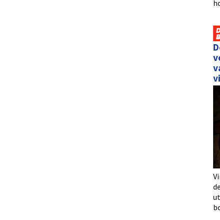
h
D
v
v
v
Vi
de
u
b