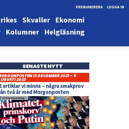
PRENUMERERA
LOGGA IN
rikes
Skvaller
Ekonomi
r
Kolumner
Helgläsning
SENASTE NYTT
MORGONPOSTEN 13 DECEMBER 2021 – 9
AUGUSTI 2023
2 artiklar vi minns – några smakprov
rån två år med Morgonposten