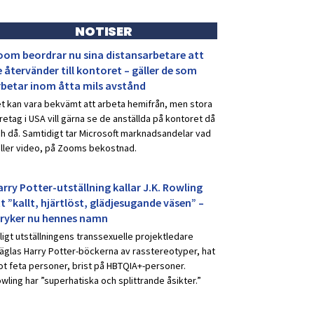
NOTISER
oom beordrar nu sina distansarbetare att
 återvänder till kontoret – gäller de som
rbetar inom åtta mils avstånd
t kan vara bekvämt att arbeta hemifrån, men stora
retag i USA vill gärna se de anställda på kontoret då
h då. Samtidigt tar Microsoft marknadsandelar vad
ller video, på Zooms bekostnad.
rry Potter-utställning kallar J.K. Rowling
t ”kallt, hjärtlöst, glädjesugande väsen” –
tryker nu hennes namn
ligt utställningens transsexuelle projektledare
äglas Harry Potter-böckerna av rasstereotyper, hat
t feta personer, brist på HBTQIA+-personer.
wling har ”superhatiska och splittrande åsikter.”