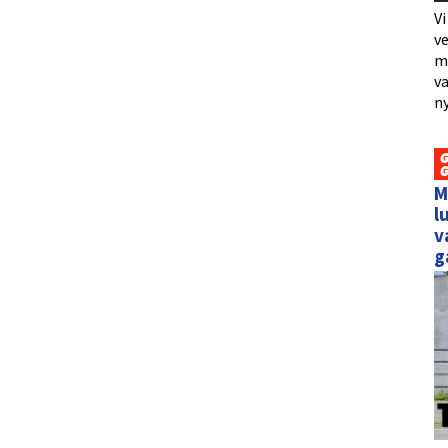
Vi
ve
me
va
ny
M
l
v
g