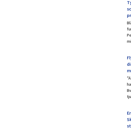
Ty
s
p
Bl
fu
Pe
mi
Fl
d
m
”Ä
ha
Bv
tj
E
Sk
s