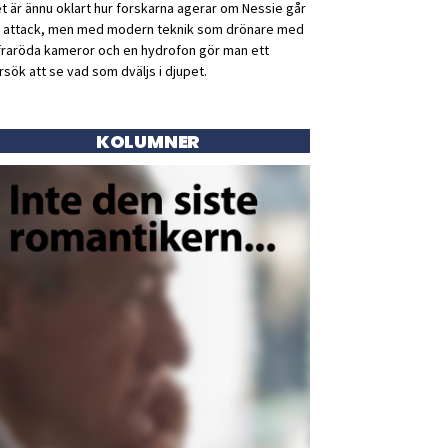
t är ännu oklart hur forskarna agerar om Nessie går
ll attack, men med modern teknik som drönare med
fraröda kameror och en hydrofon gör man ett
rsök att se vad som dväljs i djupet.
KOLUMNER