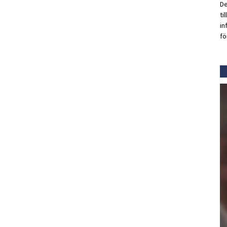
De
ti
in
fö