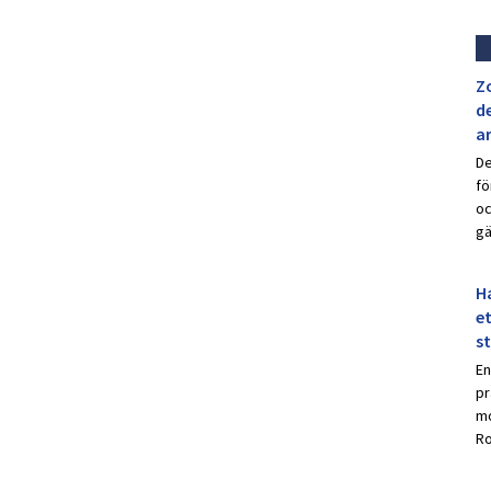
Z
de
a
De
fö
oc
gä
Ha
et
s
En
pr
mo
Ro