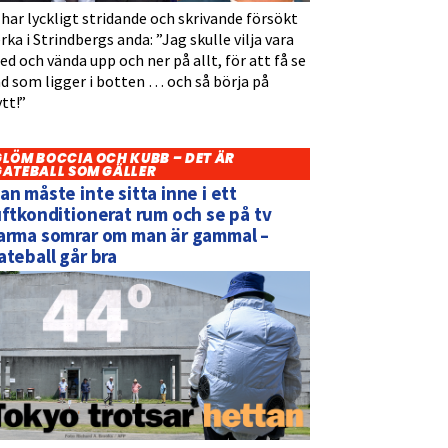
 har lyckligt stridande och skrivande försökt
rka i Strindbergs anda: ”Jag skulle vilja vara
d och vända upp och ner på allt, för att få se
d som ligger i botten … och så börja på
tt!”
GLÖM BOCCIA OCH KUBB – DET ÄR
GATEBALL SOM GÄLLER
an måste inte sitta inne i ett
uftkonditionerat rum och se på tv
arma somrar om man är gammal –
ateball går bra