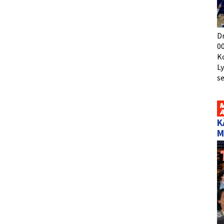
D
00
K
L
s
K
M