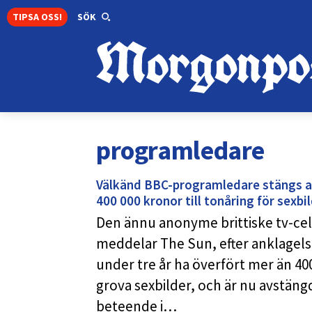
TIPSA OSS!
SÖK
programledare
Välkänd BBC-programledare stängs av 
400 000 kronor till tonåring för sexbi
Den ännu anonyme brittiske tv-celeb
meddelar The Sun, efter anklagels
under tre år ha överfört mer än 400
grova sexbilder, och är nu avstängd
beteende i…