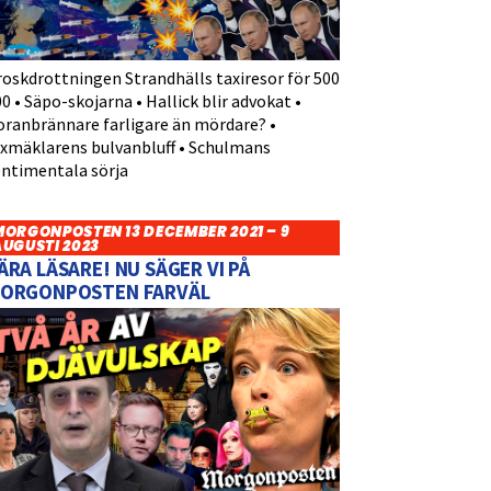
roskdrottningen Strandhälls taxiresor för 500
0 • Säpo-skojarna • Hallick blir advokat •
oranbrännare farligare än mördare? •
yxmäklarens bulvanbluff • Schulmans
entimentala sörja
MORGONPOSTEN 13 DECEMBER 2021 – 9
AUGUSTI 2023
ÄRA LÄSARE! NU SÄGER VI PÅ
ORGONPOSTEN FARVÄL