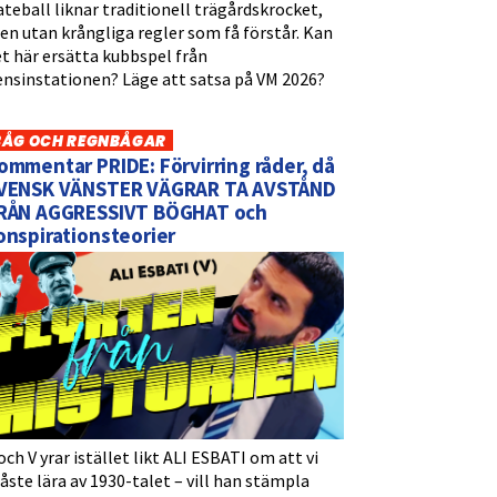
teball liknar traditionell trägårdskrocket,
n utan krångliga regler som få förstår. Kan
t här ersätta kubbspel från
ensinstationen? Läge att satsa på VM 2026?
BÅG OCH REGNBÅGAR
ommentar PRIDE: Förvirring råder, då
VENSK VÄNSTER VÄGRAR TA AVSTÅND
RÅN AGGRESSIVT BÖGHAT och
onspirationsteorier
och V yrar istället likt ALI ESBATI om att vi
ste lära av 1930-talet – vill han stämpla