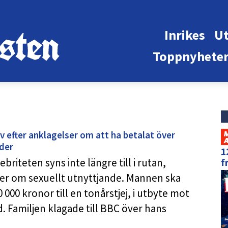
Inrikes
Ut
Toppnyhete
efter anklagelser om att ha betalat över
lder
1
riteten syns inte längre till i rutan,
f
er om sexuellt utnyttjande. Mannen ska
 000 kronor till en tonårstjej, i utbyte mot
. Familjen klagade till BBC över hans