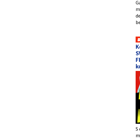
Ga
me
de
b
K
S
F
k
S 
må