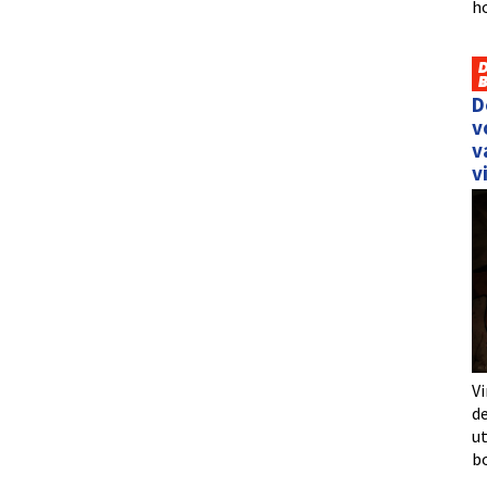
h
D
v
v
v
Vi
de
u
b