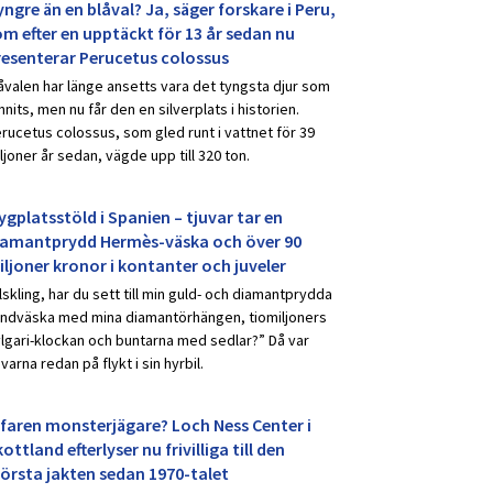
ngre än en blåval? Ja, säger forskare i Peru,
om efter en upptäckt för 13 år sedan nu
resenterar Perucetus colossus
åvalen har länge ansetts vara det tyngsta djur som
nnits, men nu får den en silverplats i historien.
rucetus colossus, som gled runt i vattnet för 39
ljoner år sedan, vägde upp till 320 ton.
ygplatsstöld i Spanien – tjuvar tar en
iamantprydd Hermès-väska och över 90
iljoner kronor i kontanter och juveler
lskling, har du sett till min guld- och diamantprydda
ndväska med mina diamantörhängen, tiomiljoners
lgari-klockan och buntarna med sedlar?” Då var
uvarna redan på flykt i sin hyrbil.
rfaren monsterjägare? Loch Ness Center i
ottland efterlyser nu frivilliga till den
törsta jakten sedan 1970-talet