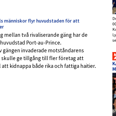
D
ls människor flyr huvudstaden för att
00
er
K
 mellan två rivaliserande gäng har de
L
s
 huvudstad Port-au-Prince.
av gängen invaderade motståndarens
ulle ge tillgång till fler företag att
K
 att kidnappa både rika och fattiga haitier.
M