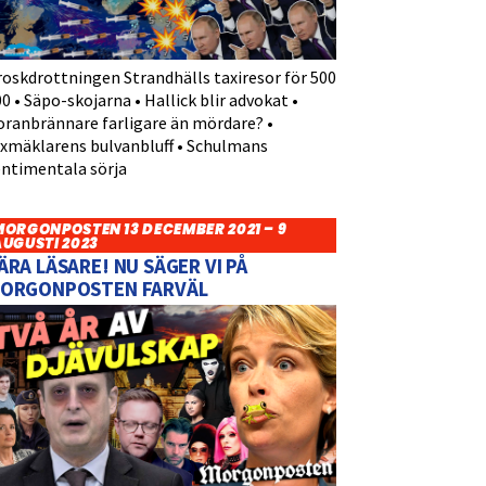
roskdrottningen Strandhälls taxiresor för 500
0 • Säpo-skojarna • Hallick blir advokat •
oranbrännare farligare än mördare? •
yxmäklarens bulvanbluff • Schulmans
entimentala sörja
MORGONPOSTEN 13 DECEMBER 2021 – 9
AUGUSTI 2023
ÄRA LÄSARE! NU SÄGER VI PÅ
ORGONPOSTEN FARVÄL