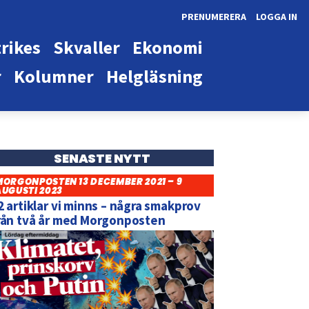
PRENUMERERA
LOGGA IN
rikes
Skvaller
Ekonomi
r
Kolumner
Helgläsning
SENASTE NYTT
MORGONPOSTEN 13 DECEMBER 2021 – 9
AUGUSTI 2023
2 artiklar vi minns – några smakprov
rån två år med Morgonposten