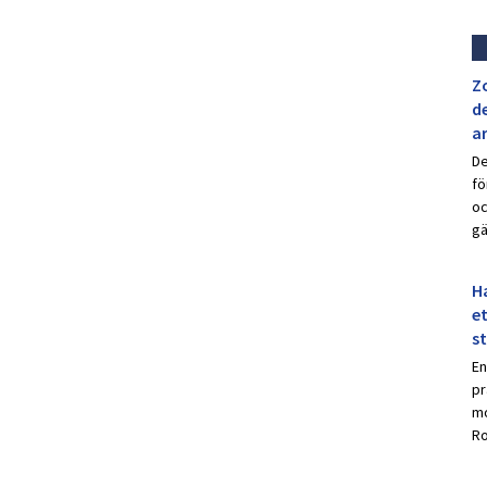
Z
de
a
De
fö
oc
gä
Ha
et
s
En
pr
mo
Ro