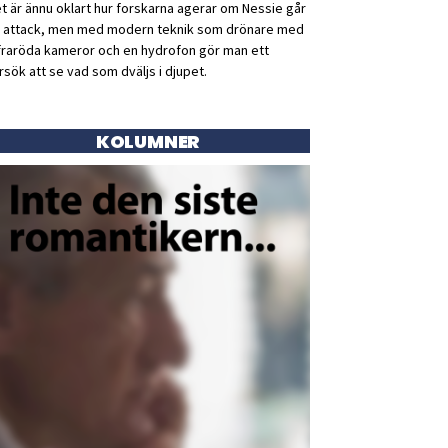
t är ännu oklart hur forskarna agerar om Nessie går
ll attack, men med modern teknik som drönare med
fraröda kameror och en hydrofon gör man ett
rsök att se vad som dväljs i djupet.
KOLUMNER