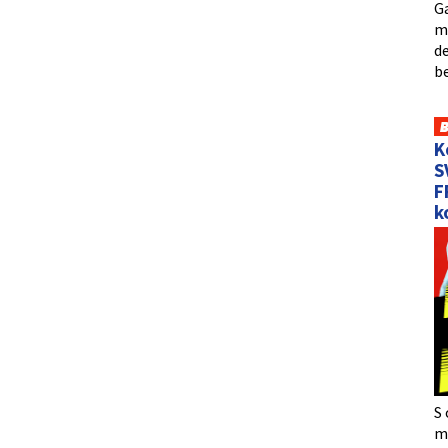
Ga
me
de
b
K
S
F
k
S 
må