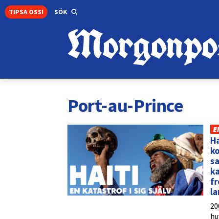
TIPSA OSS!
SÖK
Port-au-Prince
E
Ha
ko
sa
ka
fr
la
20
hu