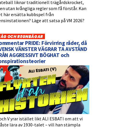
teball liknar traditionell trägårdskrocket,
n utan krångliga regler som få förstår. Kan
t här ersätta kubbspel från
ensinstationen? Läge att satsa på VM 2026?
BÅG OCH REGNBÅGAR
ommentar PRIDE: Förvirring råder, då
VENSK VÄNSTER VÄGRAR TA AVSTÅND
RÅN AGGRESSIVT BÖGHAT och
onspirationsteorier
och V yrar istället likt ALI ESBATI om att vi
ste lära av 1930-talet – vill han stämpla