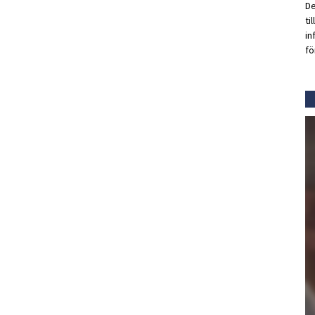
De
ti
in
fö