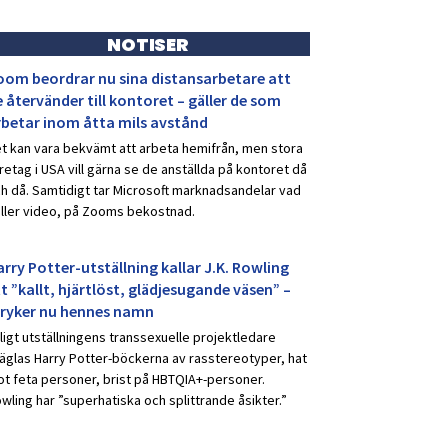
NOTISER
oom beordrar nu sina distansarbetare att
 återvänder till kontoret – gäller de som
rbetar inom åtta mils avstånd
t kan vara bekvämt att arbeta hemifrån, men stora
retag i USA vill gärna se de anställda på kontoret då
h då. Samtidigt tar Microsoft marknadsandelar vad
ller video, på Zooms bekostnad.
rry Potter-utställning kallar J.K. Rowling
t ”kallt, hjärtlöst, glädjesugande väsen” –
tryker nu hennes namn
ligt utställningens transsexuelle projektledare
äglas Harry Potter-böckerna av rasstereotyper, hat
t feta personer, brist på HBTQIA+-personer.
wling har ”superhatiska och splittrande åsikter.”