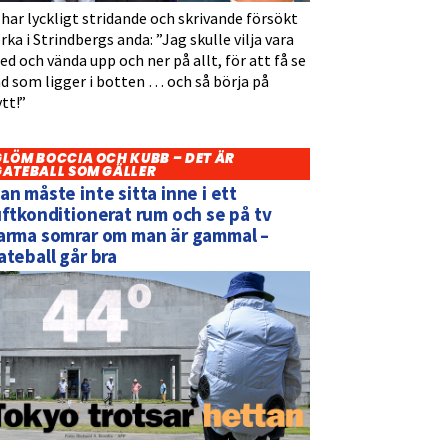
 har lyckligt stridande och skrivande försökt
rka i Strindbergs anda: ”Jag skulle vilja vara
d och vända upp och ner på allt, för att få se
d som ligger i botten … och så börja på
tt!”
GLÖM BOCCIA OCH KUBB – DET ÄR
GATEBALL SOM GÄLLER
an måste inte sitta inne i ett
uftkonditionerat rum och se på tv
arma somrar om man är gammal –
ateball går bra