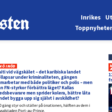
Inrikes
Ut
Toppnyhete
N Ö I NÖD
iti vid vägskälet – det karibiska landet
1
llapsar under kriminaliteten, gängen
f
marbetar med både politiker och polis – men
n FN-styrkor förbättra läget? Kallas
edsbevarare men sprider kolera, bättre låta
ndet bygga upp sig självt i avskildhet?
0 gäng styr och ställer på önationen, hälften av dem i
vudstaden Port-au-Prince.