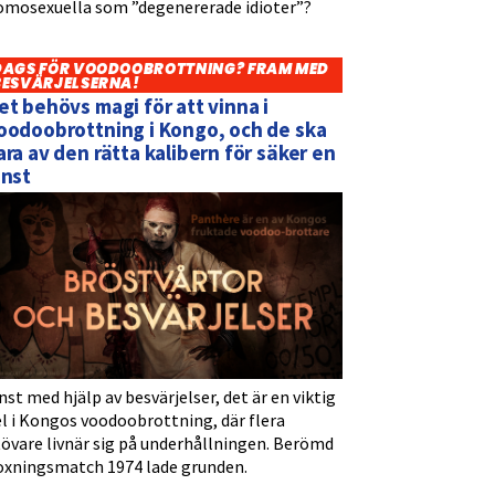
omosexuella som ”degenererade idioter”?
DAGS FÖR VOODOOBROTTNING? FRAM MED
BESVÄRJELSERNA!
et behövs magi för att vinna i
oodoobrottning i Kongo, och de ska
ara av den rätta kalibern för säker en
inst
nst med hjälp av besvärjelser, det är en viktig
l i Kongos voodoobrottning, där flera
tövare livnär sig på underhållningen. Berömd
oxningsmatch 1974 lade grunden.