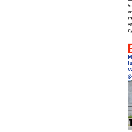
Vi
ve
me
va
ny
M
l
v
g