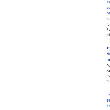
Ty
s
p
Bl
fu
Pe
mi
Fl
d
m
”Ä
ha
Bv
tj
E
Sk
s