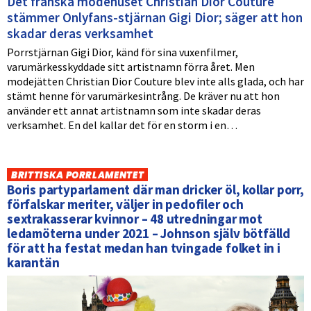
Det franska modehuset Christian Dior Couture
stämmer Onlyfans-stjärnan Gigi Dior; säger att hon
skadar deras verksamhet
Porrstjärnan Gigi Dior, känd för sina vuxenfilmer,
varumärkesskyddade sitt artistnamn förra året. Men
modejätten Christian Dior Couture blev inte alls glada, och har
stämt henne för varumärkesintrång. De kräver nu att hon
använder ett annat artistnamn som inte skadar deras
verksamhet. En del kallar det för en storm i en…
BRITTISKA PORRLAMENTET
Boris partyparlament där man dricker öl, kollar porr,
förfalskar meriter, väljer in pedofiler och
sextrakasserar kvinnor – 48 utredningar mot
ledamöterna under 2021 – Johnson själv bötfälld
för att ha festat medan han tvingade folket in i
karantän