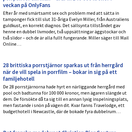
veckan på OnlyFans
Efter år med smärtsamt sex och problem med att sätta in
tamponger fick till slut 31-åriga Evelyn Miller, från Australiens
guldkust, en korrekt diagnos. Det sällsynta tillståndet gav
henne en dubbel livmoder, två uppsättningar äggstockar och
två slidor – och de är alla fullt fungerande. Miller säger till Mail
Online…
28 brittiska porrstjärnor sparkas ut från herrgård
när de vill spela in porrfilm – bokar in sig på ett
familjehotell
De 28 porrstjärnorna hade hyrt en närliggande herrgård med
pool och badtunna för 100 000 kronor, men ägaren slängde ut
dem. De försökte då ta sig till en annan lyxig inspelningsplats,
men fastande i snön på vägen dit. Kvar fanns Travelodge, ett
budgethotell i Newcastle, där de bokade fyra dubbelrum…