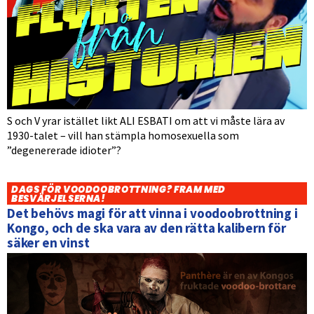
S och V yrar istället likt ALI ESBATI om att vi måste lära av
1930-talet – vill han stämpla homosexuella som
”degenererade idioter”?
DAGS FÖR VOODOOBROTTNING? FRAM MED
BESVÄRJELSERNA!
Det behövs magi för att vinna i voodoobrottning i
Kongo, och de ska vara av den rätta kalibern för
säker en vinst