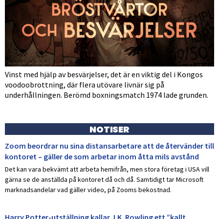
Vinst med hjälp av besvärjelser, det är en viktig del i Kongos
voodoobrottning, där flera utövare livnär sig på
underhållningen. Berömd boxningsmatch 1974 lade grunden.
NOTISER
Zoom beordrar nu sina distansarbetare att de återvänder till
kontoret – gäller de som arbetar inom åtta mils avstånd
Det kan vara bekvämt att arbeta hemifrån, men stora företag i USA vill
gärna se de anställda på kontoret då och då. Samtidigt tar Microsoft
marknadsandelar vad gäller video, på Zooms bekostnad.
Harry Potter-utställning kallar J.K. Rowling ett ”kallt,