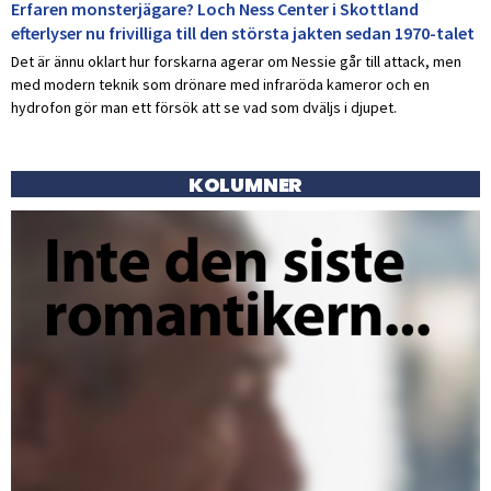
Erfaren monsterjägare? Loch Ness Center i Skottland
efterlyser nu frivilliga till den största jakten sedan 1970-talet
Det är ännu oklart hur forskarna agerar om Nessie går till attack, men
med modern teknik som drönare med infraröda kameror och en
hydrofon gör man ett försök att se vad som dväljs i djupet.
KOLUMNER