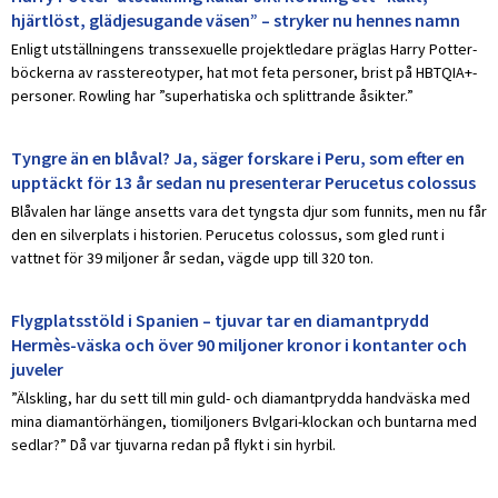
hjärtlöst, glädjesugande väsen” – stryker nu hennes namn
Enligt utställningens transsexuelle projektledare präglas Harry Potter-
böckerna av rasstereotyper, hat mot feta personer, brist på HBTQIA+-
personer. Rowling har ”superhatiska och splittrande åsikter.”
Tyngre än en blåval? Ja, säger forskare i Peru, som efter en
upptäckt för 13 år sedan nu presenterar Perucetus colossus
Blåvalen har länge ansetts vara det tyngsta djur som funnits, men nu får
den en silverplats i historien. Perucetus colossus, som gled runt i
vattnet för 39 miljoner år sedan, vägde upp till 320 ton.
Flygplatsstöld i Spanien – tjuvar tar en diamantprydd
Hermès-väska och över 90 miljoner kronor i kontanter och
juveler
”Älskling, har du sett till min guld- och diamantprydda handväska med
mina diamantörhängen, tiomiljoners Bvlgari-klockan och buntarna med
sedlar?” Då var tjuvarna redan på flykt i sin hyrbil.