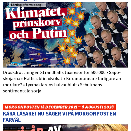
Droskdrottningen Strandhälls taxiresor för 500 000 • Säpo-
skojarna • Hallick blir advokat • Koranbrännare farligare än
mördare? • Lyxmäklarens bulvanbluff • Schulmans
sentimentala sörja
MORGONPOSTEN 13 DECEMBER 2021 – 9 AUGUSTI 2023
KÄRA LÄSARE! NU SÄGER VI PÅ MORGONPOSTEN
FARVÄL