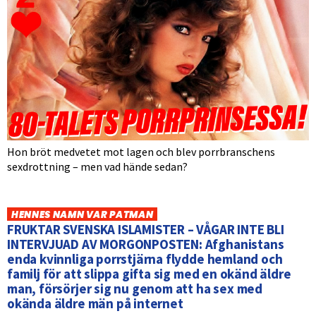
Hon bröt medvetet mot lagen och blev porrbranschens
sexdrottning – men vad hände sedan?
HENNES NAMN VAR PATMAN
FRUKTAR SVENSKA ISLAMISTER – VÅGAR INTE BLI
INTERVJUAD AV MORGONPOSTEN: Afghanistans
enda kvinnliga porrstjärna flydde hemland och
familj för att slippa gifta sig med en okänd äldre
man, försörjer sig nu genom att ha sex med
okända äldre män på internet