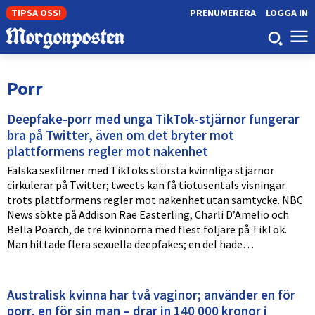
TIPSA OSS!
PRENUMERERA
LOGGA IN
Porr
Deepfake-porr med unga TikTok-stjärnor fungerar
bra på Twitter, även om det bryter mot
plattformens regler mot nakenhet
Falska sexfilmer med TikToks största kvinnliga stjärnor
cirkulerar på Twitter; tweets kan få tiotusentals visningar
trots plattformens regler mot nakenhet utan samtycke. NBC
News sökte på Addison Rae Easterling, Charli D’Amelio och
Bella Poarch, de tre kvinnorna med flest följare på TikTok.
Man hittade flera sexuella deepfakes; en del hade…
Australisk kvinna har två vaginor; använder en för
porr, en för sin man – drar in 140 000 kronor i