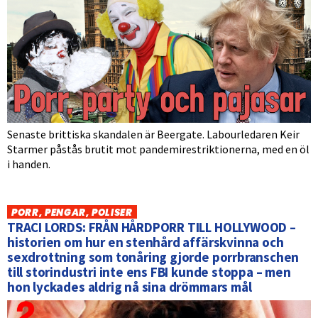
Senaste brittiska skandalen är Beergate. Labourledaren Keir
Starmer påstås brutit mot pandemirestriktionerna, med en öl
i handen.
PORR, PENGAR, POLISER
TRACI LORDS: FRÅN HÅRDPORR TILL HOLLYWOOD –
historien om hur en stenhård affärskvinna och
sexdrottning som tonåring gjorde porrbranschen
till storindustri inte ens FBI kunde stoppa – men
hon lyckades aldrig nå sina drömmars mål