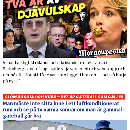
Vi har lyckligt stridande och skrivande försökt verka i
Strindbergs anda: ”Jag skulle vilja vara med och vända upp och
ner på allt, för att få se vad som ligger i botten … och så börja
på nytt!”
GLÖM BOCCIA OCH KUBB – DET ÄR GATEBALL SOM GÄLLER
Man måste inte sitta inne i ett luftkonditionerat
rum och se på tv varma somrar om man är gammal –
gateball går bra