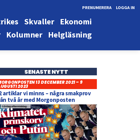
PRENUMERERA
LOGGA IN
rikes
Skvaller
Ekonomi
r
Kolumner
Helgläsning
SENASTE NYTT
MORGONPOSTEN 13 DECEMBER 2021 – 9
AUGUSTI 2023
2 artiklar vi minns – några smakprov
rån två år med Morgonposten