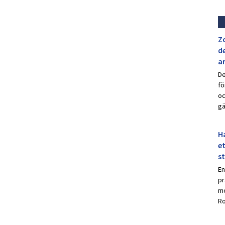
Z
de
a
De
fö
oc
gä
Ha
et
s
En
pr
mo
Ro