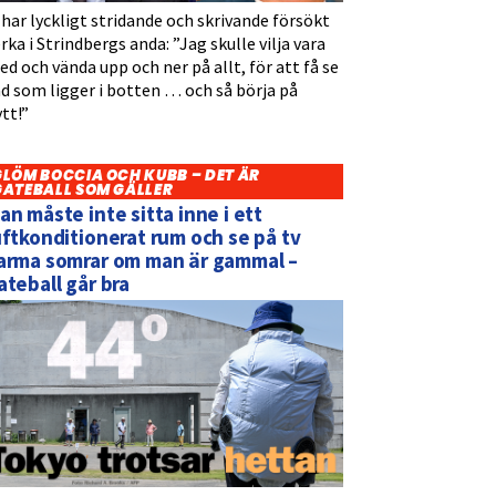
 har lyckligt stridande och skrivande försökt
rka i Strindbergs anda: ”Jag skulle vilja vara
d och vända upp och ner på allt, för att få se
d som ligger i botten … och så börja på
tt!”
GLÖM BOCCIA OCH KUBB – DET ÄR
GATEBALL SOM GÄLLER
an måste inte sitta inne i ett
uftkonditionerat rum och se på tv
arma somrar om man är gammal –
ateball går bra