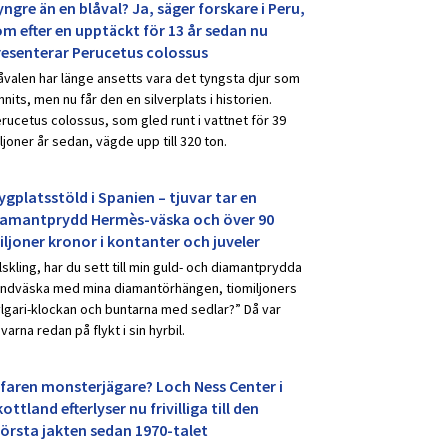
ngre än en blåval? Ja, säger forskare i Peru,
om efter en upptäckt för 13 år sedan nu
resenterar Perucetus colossus
åvalen har länge ansetts vara det tyngsta djur som
nnits, men nu får den en silverplats i historien.
rucetus colossus, som gled runt i vattnet för 39
ljoner år sedan, vägde upp till 320 ton.
ygplatsstöld i Spanien – tjuvar tar en
iamantprydd Hermès-väska och över 90
iljoner kronor i kontanter och juveler
lskling, har du sett till min guld- och diamantprydda
ndväska med mina diamantörhängen, tiomiljoners
lgari-klockan och buntarna med sedlar?” Då var
uvarna redan på flykt i sin hyrbil.
rfaren monsterjägare? Loch Ness Center i
ottland efterlyser nu frivilliga till den
törsta jakten sedan 1970-talet