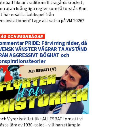
teball liknar traditionell trägårdskrocket,
n utan krångliga regler som få förstår. Kan
t här ersätta kubbspel från
ensinstationen? Läge att satsa på VM 2026?
BÅG OCH REGNBÅGAR
ommentar PRIDE: Förvirring råder, då
VENSK VÄNSTER VÄGRAR TA AVSTÅND
RÅN AGGRESSIVT BÖGHAT och
onspirationsteorier
och V yrar istället likt ALI ESBATI om att vi
ste lära av 1930-talet – vill han stämpla