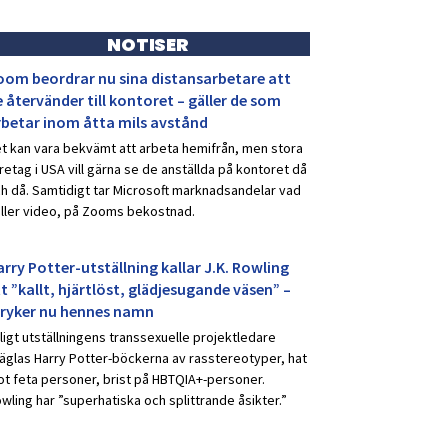
NOTISER
oom beordrar nu sina distansarbetare att
 återvänder till kontoret – gäller de som
rbetar inom åtta mils avstånd
t kan vara bekvämt att arbeta hemifrån, men stora
retag i USA vill gärna se de anställda på kontoret då
h då. Samtidigt tar Microsoft marknadsandelar vad
ller video, på Zooms bekostnad.
rry Potter-utställning kallar J.K. Rowling
t ”kallt, hjärtlöst, glädjesugande väsen” –
tryker nu hennes namn
ligt utställningens transsexuelle projektledare
äglas Harry Potter-böckerna av rasstereotyper, hat
t feta personer, brist på HBTQIA+-personer.
wling har ”superhatiska och splittrande åsikter.”