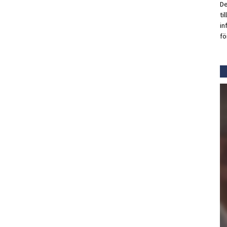
De
ti
in
fö