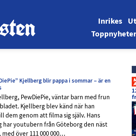
Inrikes
Ut
Toppnyhete
iePie” Kjellberg blir pappa i sommar – är en
s
1
ellberg, PewDiePie, väntar barn med frun
f
nbladet. Kjellberg blev känd när han
ll dem genom att filma sig själv. Hans
ag har youtubern från Göteborg den näst
, med över 111 000 000…