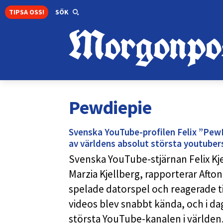
TIPSA OSS!
SÖK
Pewdiepie
Svenska YouTube-profilen Felix ”PewD
av världens absolut största youtuber
Svenska YouTube-stjärnan Felix Kj
Marzia Kjellberg, rapporterar Afto
spelade datorspel och reagerade ti
videos blev snabbt kända, och i d
största YouTube-kanalen i världen