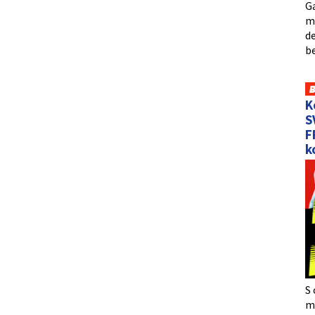
Ga
me
de
b
K
S
F
k
S 
må