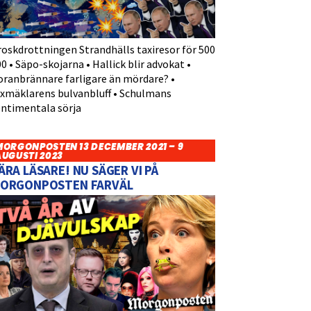
roskdrottningen Strandhälls taxiresor för 500
0 • Säpo-skojarna • Hallick blir advokat •
oranbrännare farligare än mördare? •
yxmäklarens bulvanbluff • Schulmans
entimentala sörja
MORGONPOSTEN 13 DECEMBER 2021 – 9
AUGUSTI 2023
ÄRA LÄSARE! NU SÄGER VI PÅ
ORGONPOSTEN FARVÄL