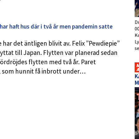
D
 har haft hus där i två år men pandemin satte
00
K
L
 har det äntligen blivit av. Felix ”Pewdiepie”
s
lyttat till Japan. Flytten var planerad sedan
rdröjdes flytten med två år. Paret
n, som hunnit få inbrott under…
K
M