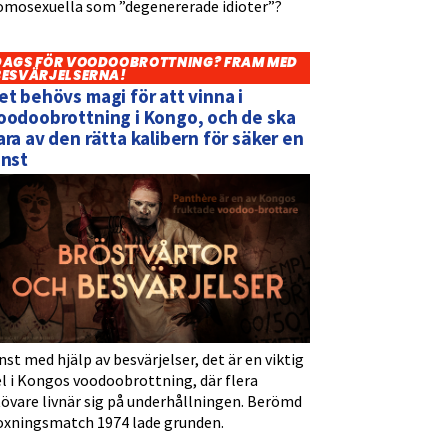
omosexuella som ”degenererade idioter”?
DAGS FÖR VOODOOBROTTNING? FRAM MED
BESVÄRJELSERNA!
et behövs magi för att vinna i
oodoobrottning i Kongo, och de ska
ara av den rätta kalibern för säker en
inst
nst med hjälp av besvärjelser, det är en viktig
l i Kongos voodoobrottning, där flera
tövare livnär sig på underhållningen. Berömd
oxningsmatch 1974 lade grunden.