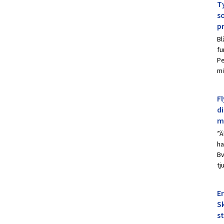
Ty
s
p
Bl
fu
Pe
mi
Fl
d
m
”Ä
ha
Bv
tj
E
Sk
s