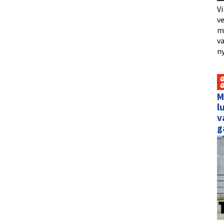
Vi
ve
me
va
ny
M
l
v
g