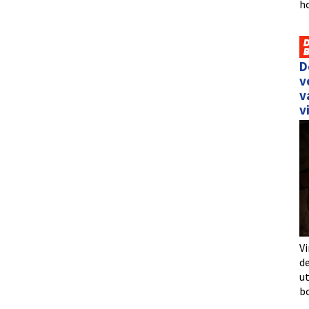
h
D
v
v
v
Vi
de
u
b