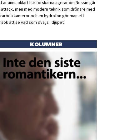
t är ännu oklart hur forskarna agerar om Nessie går
ll attack, men med modern teknik som drönare med
fraröda kameror och en hydrofon gör man ett
rsök att se vad som dväljs i djupet.
KOLUMNER