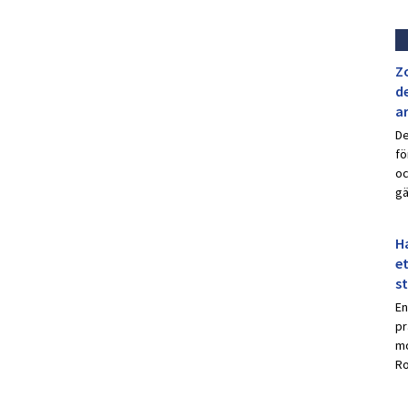
Z
de
a
De
fö
oc
gä
Ha
et
s
En
pr
mo
Ro