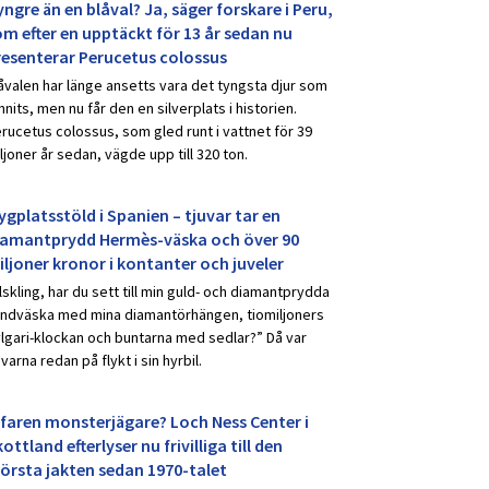
ngre än en blåval? Ja, säger forskare i Peru,
om efter en upptäckt för 13 år sedan nu
resenterar Perucetus colossus
åvalen har länge ansetts vara det tyngsta djur som
nnits, men nu får den en silverplats i historien.
rucetus colossus, som gled runt i vattnet för 39
ljoner år sedan, vägde upp till 320 ton.
ygplatsstöld i Spanien – tjuvar tar en
iamantprydd Hermès-väska och över 90
iljoner kronor i kontanter och juveler
lskling, har du sett till min guld- och diamantprydda
ndväska med mina diamantörhängen, tiomiljoners
lgari-klockan och buntarna med sedlar?” Då var
uvarna redan på flykt i sin hyrbil.
rfaren monsterjägare? Loch Ness Center i
ottland efterlyser nu frivilliga till den
törsta jakten sedan 1970-talet