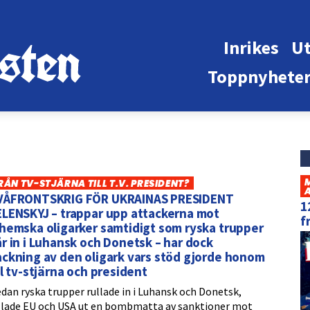
Inrikes
Ut
Toppnyhete
RÅN TV-STJÄRNA TILL T.V. PRESIDENT?
VÅFRONTSKRIG FÖR UKRAINAS PRESIDENT
1
LENSKYJ – trappar upp attackerna mot
f
hemska oligarker samtidigt som ryska trupper
r in i Luhansk och Donetsk – har dock
ckning av den oligark vars stöd gjorde honom
ll tv-stjärna och president
dan ryska trupper rullade in i Luhansk och Donetsk,
llade EU och USA ut en bombmatta av sanktioner mot