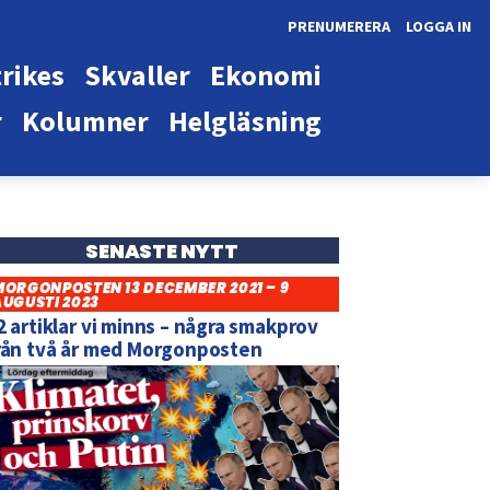
PRENUMERERA
LOGGA IN
rikes
Skvaller
Ekonomi
r
Kolumner
Helgläsning
SENASTE NYTT
MORGONPOSTEN 13 DECEMBER 2021 – 9
AUGUSTI 2023
2 artiklar vi minns – några smakprov
rån två år med Morgonposten