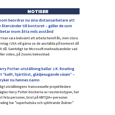
NOTISER
oom beordrar nu sina distansarbetare att
 återvänder till kontoret – gäller de som
rbetar inom åtta mils avstånd
t kan vara bekvämt att arbeta hemifrån, men stora
retag i USA vill gärna se de anställda på kontoret då
h då. Samtidigt tar Microsoft marknadsandelar vad
ller video, på Zooms bekostnad.
rry Potter-utställning kallar J.K. Rowling
t ”kallt, hjärtlöst, glädjesugande väsen” –
tryker nu hennes namn
ligt utställningens transsexuelle projektledare
äglas Harry Potter-böckerna av rasstereotyper, hat
t feta personer, brist på HBTQIA+-personer.
wling har ”superhatiska och splittrande åsikter.”