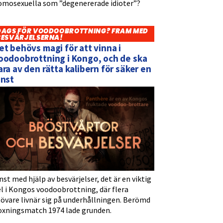
omosexuella som ”degenererade idioter”?
DAGS FÖR VOODOOBROTTNING? FRAM MED
BESVÄRJELSERNA!
et behövs magi för att vinna i
oodoobrottning i Kongo, och de ska
ara av den rätta kalibern för säker en
inst
nst med hjälp av besvärjelser, det är en viktig
l i Kongos voodoobrottning, där flera
tövare livnär sig på underhållningen. Berömd
oxningsmatch 1974 lade grunden.