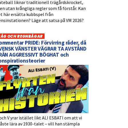
teball liknar traditionell trägårdskrocket,
n utan krångliga regler som få förstår. Kan
t här ersätta kubbspel från
ensinstationen? Läge att satsa på VM 2026?
BÅG OCH REGNBÅGAR
ommentar PRIDE: Förvirring råder, då
VENSK VÄNSTER VÄGRAR TA AVSTÅND
RÅN AGGRESSIVT BÖGHAT och
onspirationsteorier
och V yrar istället likt ALI ESBATI om att vi
ste lära av 1930-talet – vill han stämpla