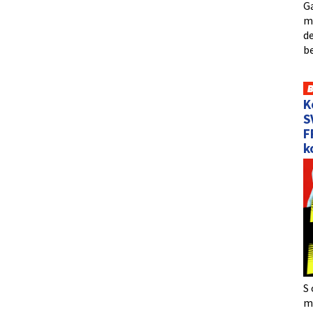
Ga
me
de
b
K
S
F
k
S 
må