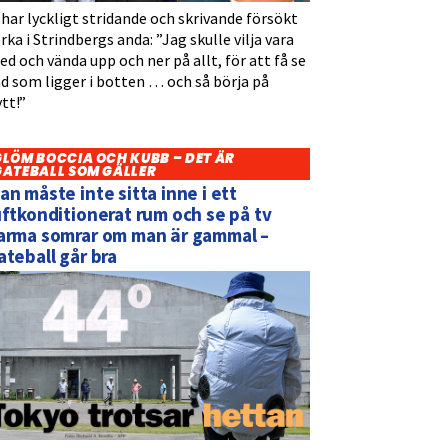
 har lyckligt stridande och skrivande försökt
rka i Strindbergs anda: ”Jag skulle vilja vara
d och vända upp och ner på allt, för att få se
d som ligger i botten … och så börja på
tt!”
GLÖM BOCCIA OCH KUBB – DET ÄR
GATEBALL SOM GÄLLER
an måste inte sitta inne i ett
uftkonditionerat rum och se på tv
arma somrar om man är gammal –
ateball går bra