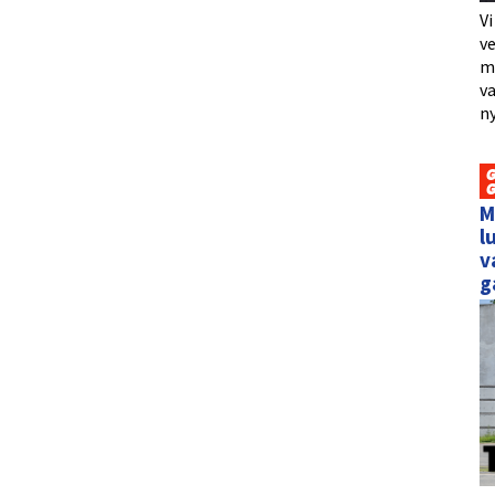
Vi
ve
me
va
ny
M
l
v
g