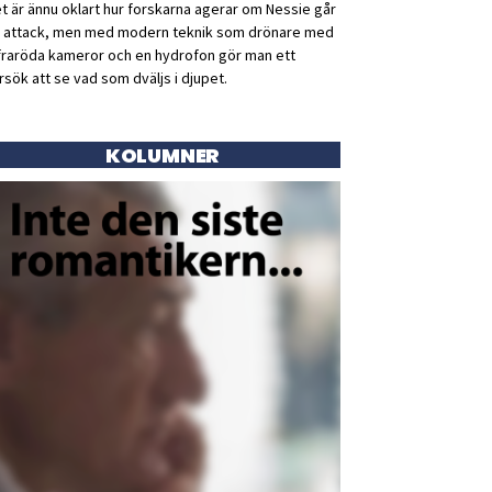
t är ännu oklart hur forskarna agerar om Nessie går
ll attack, men med modern teknik som drönare med
fraröda kameror och en hydrofon gör man ett
rsök att se vad som dväljs i djupet.
KOLUMNER