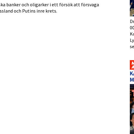
ska banker och oligarker i ett försök att försvaga
ssland och Putins inre krets.
D
00
K
L
s
K
M