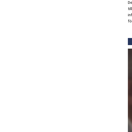
De
ti
in
fö