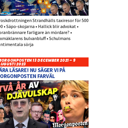
roskdrottningen Strandhälls taxiresor för 500
0 • Säpo-skojarna • Hallick blir advokat •
oranbrännare farligare än mördare? •
yxmäklarens bulvanbluff • Schulmans
entimentala sörja
MORGONPOSTEN 13 DECEMBER 2021 – 9
AUGUSTI 2023
ÄRA LÄSARE! NU SÄGER VI PÅ
ORGONPOSTEN FARVÄL