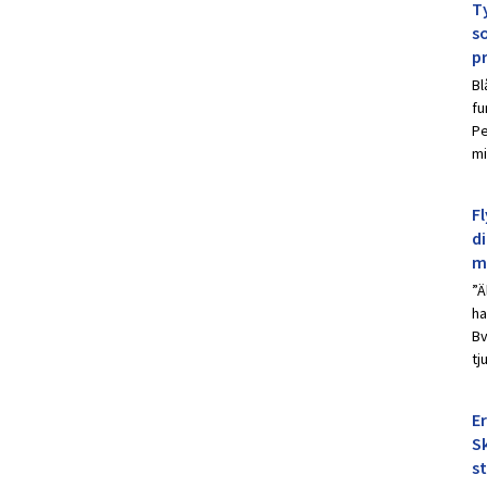
Ty
s
p
Bl
fu
Pe
mi
Fl
d
m
”Ä
ha
Bv
tj
E
Sk
s