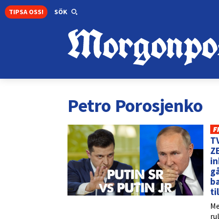
TIPSA OSS!
SÖK
Petro Porosjenko
F
T
ZE
in
gå
ba
ti
Me
ru