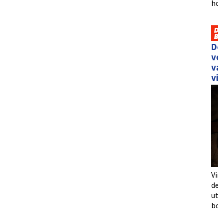
h
D
v
v
v
Vi
de
u
b