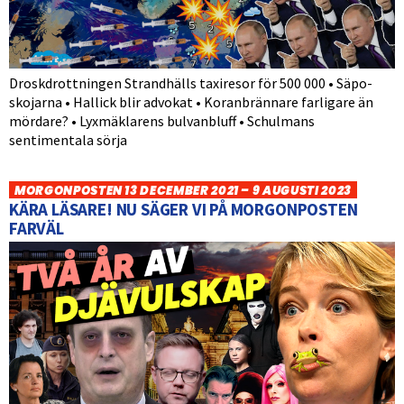
Droskdrottningen Strandhälls taxiresor för 500 000 • Säpo-
skojarna • Hallick blir advokat • Koranbrännare farligare än
mördare? • Lyxmäklarens bulvanbluff • Schulmans
sentimentala sörja
MORGONPOSTEN 13 DECEMBER 2021 – 9 AUGUSTI 2023
KÄRA LÄSARE! NU SÄGER VI PÅ MORGONPOSTEN
FARVÄL