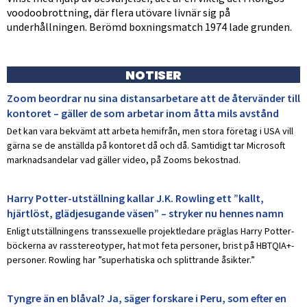
voodoobrottning, där flera utövare livnär sig på
underhållningen. Berömd boxningsmatch 1974 lade grunden.
NOTISER
Zoom beordrar nu sina distansarbetare att de återvänder till
kontoret – gäller de som arbetar inom åtta mils avstånd
Det kan vara bekvämt att arbeta hemifrån, men stora företag i USA vill
gärna se de anställda på kontoret då och då. Samtidigt tar Microsoft
marknadsandelar vad gäller video, på Zooms bekostnad.
Harry Potter-utställning kallar J.K. Rowling ett ”kallt,
hjärtlöst, glädjesugande väsen” – stryker nu hennes namn
Enligt utställningens transsexuelle projektledare präglas Harry Potter-
böckerna av rasstereotyper, hat mot feta personer, brist på HBTQIA+-
personer. Rowling har ”superhatiska och splittrande åsikter.”
Tyngre än en blåval? Ja, säger forskare i Peru, som efter en