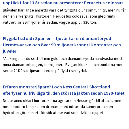
upptäckt för 13 år sedan nu presenterar Perucetus colossus
Blåvalen har länge ansetts vara det tyngsta djur som funnits, men nu får
den en silverplats i historien. Perucetus colossus, som gled runt i
vattnet för 39 miljoner år sedan, vägde upp till 320 ton.
Flygplatsstöld i Spanien – tjuvar tar en diamantprydd
Hermès-väska och över 90 miljoner kronor i kontanter och
juveler
”Älskling, har du sett till min guld- och diamantprydda handväska med
mina diamantörhängen, tiomiljoners Bvlgari-klockan och buntarna med
sedlar?” Då var tjuvarna redan på flykt i sin hyrbil.
Erfaren monsterjägare? Loch Ness Center i Skottland
efterlyser nu frivilliga till den största jakten sedan 1970-talet
Det är ännu oklart hur forskarna agerar om Nessie går till attack, men
med modern teknik som drönare med infraröda kameror och en
hydrofon gör man ett försök att se vad som dväljs i djupet.