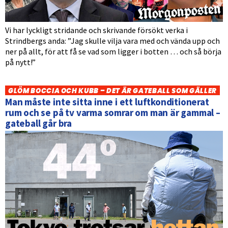
Vi har lyckligt stridande och skrivande försökt verka i
Strindbergs anda: ”Jag skulle vilja vara med och vända upp och
ner på allt, för att få se vad som ligger i botten … och så börja
på nytt!”
GLÖM BOCCIA OCH KUBB – DET ÄR GATEBALL SOM GÄLLER
Man måste inte sitta inne i ett luftkonditionerat
rum och se på tv varma somrar om man är gammal –
gateball går bra