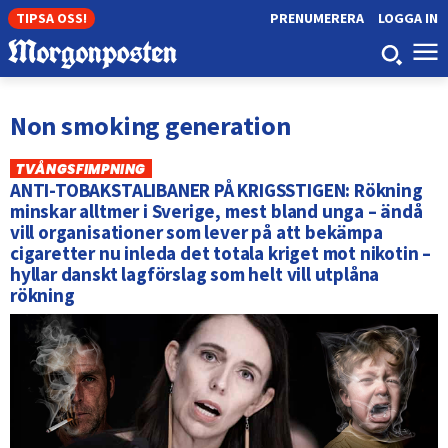
TIPSA OSS!
PRENUMERERA
LOGGA IN
Non smoking generation
TVÅNGSFIMPNING
ANTI-TOBAKSTALIBANER PÅ KRIGSSTIGEN: Rökning
minskar alltmer i Sverige, mest bland unga – ändå
vill organisationer som lever på att bekämpa
cigaretter nu inleda det totala kriget mot nikotin –
hyllar danskt lagförslag som helt vill utplåna
rökning