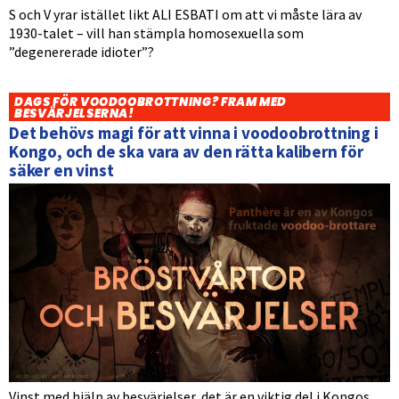
S och V yrar istället likt ALI ESBATI om att vi måste lära av
1930-talet – vill han stämpla homosexuella som
”degenererade idioter”?
DAGS FÖR VOODOOBROTTNING? FRAM MED
BESVÄRJELSERNA!
Det behövs magi för att vinna i voodoobrottning i
Kongo, och de ska vara av den rätta kalibern för
säker en vinst
Vinst med hjälp av besvärjelser, det är en viktig del i Kongos