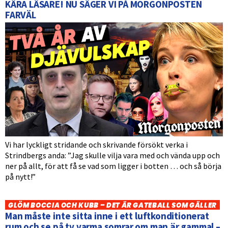
KÄRA LÄSARE! NU SÄGER VI PÅ MORGONPOSTEN
FARVÄL
Vi har lyckligt stridande och skrivande försökt verka i
Strindbergs anda: ”Jag skulle vilja vara med och vända upp och
ner på allt, för att få se vad som ligger i botten … och så börja
på nytt!”
GLÖM BOCCIA OCH KUBB – DET ÄR GATEBALL SOM GÄLLER
Man måste inte sitta inne i ett luftkonditionerat
rum och se på tv varma somrar om man är gammal –