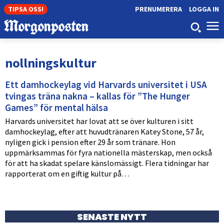
TIPSA OSS!
PRENUMERERA
LOGGA IN
nollningskultur
Ett damhockeylag vid Harvards universitet i USA
tvingas träna nakna – kallas för ”The Hunger
Games” för mental hälsa
Harvards universitet har lovat att se över kulturen i sitt
damhockeylag, efter att huvudtränaren Katey Stone, 57 år,
nyligen gick i pension efter 29 år som tränare. Hon
uppmärksammas för fyra nationella mästerskap, men också
för att ha skadat spelare känslomässigt. Flera tidningar har
rapporterat om en giftig kultur på…
SENASTE NYTT