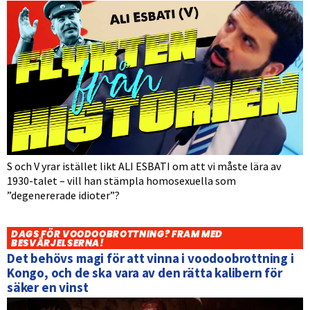
S och V yrar istället likt ALI ESBATI om att vi måste lära av
1930-talet – vill han stämpla homosexuella som
”degenererade idioter”?
DAGS FÖR VOODOOBROTTNING? FRAM MED
BESVÄRJELSERNA!
Det behövs magi för att vinna i voodoobrottning i
Kongo, och de ska vara av den rätta kalibern för
säker en vinst