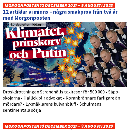
MORGONPOSTEN 13 DECEMBER 2021 – 9 AUGUSTI 2023
12 artiklar vi minns – några smakprov från två år
med Morgonposten
Droskdrottningen Strandhälls taxiresor för 500 000 • Säpo-
skojarna • Hallick blir advokat • Koranbrännare farligare än
mördare? • Lyxmäklarens bulvanbluff • Schulmans
sentimentala sörja
MORGONPOSTEN 13 DECEMBER 2021 – 9 AUGUSTI 2023