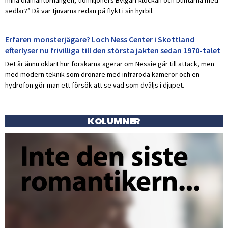
sedlar?” Då var tjuvarna redan på flykt i sin hyrbil.
Erfaren monsterjägare? Loch Ness Center i Skottland
efterlyser nu frivilliga till den största jakten sedan 1970-talet
Det är ännu oklart hur forskarna agerar om Nessie går till attack, men
med modern teknik som drönare med infraröda kameror och en
hydrofon gör man ett försök att se vad som dväljs i djupet.
KOLUMNER