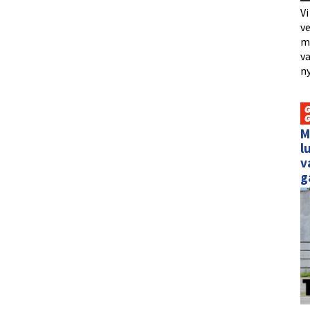
Vi
ve
me
va
ny
M
l
v
g