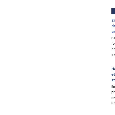
Z
de
a
De
fö
oc
gä
Ha
et
s
En
pr
mo
Ro