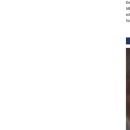
De
ti
in
fö