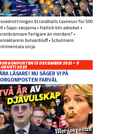
roskdrottningen Strandhälls taxiresor för 500
0 • Säpo-skojarna • Hallick blir advokat •
oranbrännare farligare än mördare? •
yxmäklarens bulvanbluff • Schulmans
entimentala sörja
MORGONPOSTEN 13 DECEMBER 2021 – 9
AUGUSTI 2023
ÄRA LÄSARE! NU SÄGER VI PÅ
ORGONPOSTEN FARVÄL