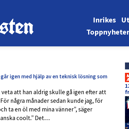
Inrikes
Ut
Toppnyhete
går igen med hjälp av en teknisk lösning som
1
ta att han aldrig skulle gå igen efter att
f
. ”För några månader sedan kunde jag, för
 och ta en öl med mina vänner”, säger
ganska coolt.” Det…