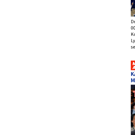
D
00
K
L
s
K
M