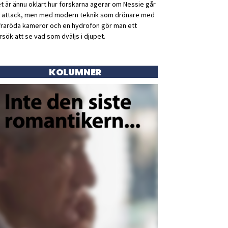
t är ännu oklart hur forskarna agerar om Nessie går
ll attack, men med modern teknik som drönare med
fraröda kameror och en hydrofon gör man ett
rsök att se vad som dväljs i djupet.
KOLUMNER