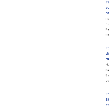
Ty
s
p
Bl
fu
Pe
mi
Fl
d
m
”Ä
ha
Bv
tj
E
Sk
s