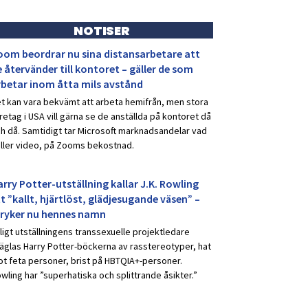
NOTISER
oom beordrar nu sina distansarbetare att
 återvänder till kontoret – gäller de som
rbetar inom åtta mils avstånd
t kan vara bekvämt att arbeta hemifrån, men stora
retag i USA vill gärna se de anställda på kontoret då
h då. Samtidigt tar Microsoft marknadsandelar vad
ller video, på Zooms bekostnad.
rry Potter-utställning kallar J.K. Rowling
t ”kallt, hjärtlöst, glädjesugande väsen” –
tryker nu hennes namn
ligt utställningens transsexuelle projektledare
äglas Harry Potter-böckerna av rasstereotyper, hat
t feta personer, brist på HBTQIA+-personer.
wling har ”superhatiska och splittrande åsikter.”