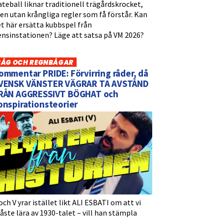
teball liknar traditionell trägårdskrocket,
n utan krångliga regler som få förstår. Kan
t här ersätta kubbspel från
ensinstationen? Läge att satsa på VM 2026?
BÅG OCH REGNBÅGAR
ommentar PRIDE: Förvirring råder, då
VENSK VÄNSTER VÄGRAR TA AVSTÅND
RÅN AGGRESSIVT BÖGHAT och
onspirationsteorier
och V yrar istället likt ALI ESBATI om att vi
ste lära av 1930-talet – vill han stämpla