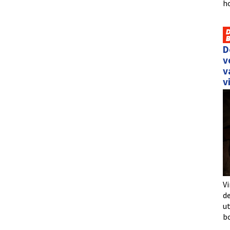
h
D
v
v
v
Vi
de
u
b