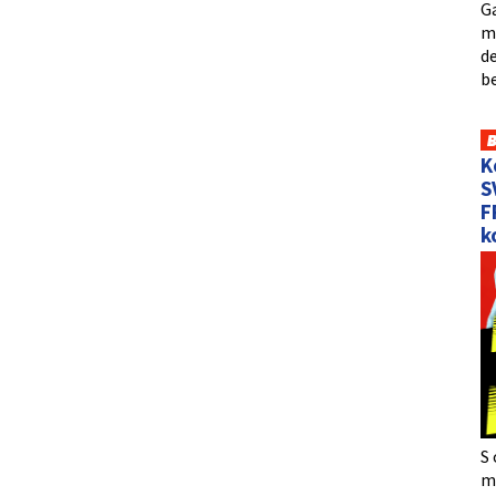
Ga
me
de
b
K
S
F
k
S 
må