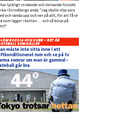
 har lyckligt stridande och skrivande försökt
rka i Strindbergs anda: ”Jag skulle vilja vara
d och vända upp och ner på allt, för att få se
d som ligger i botten … och så börja på
tt!”
GLÖM BOCCIA OCH KUBB – DET ÄR
GATEBALL SOM GÄLLER
an måste inte sitta inne i ett
uftkonditionerat rum och se på tv
arma somrar om man är gammal –
ateball går bra