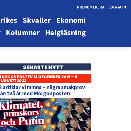
PRENUMERERA
LOGGA IN
rikes
Skvaller
Ekonomi
r
Kolumner
Helgläsning
SENASTE NYTT
MORGONPOSTEN 13 DECEMBER 2021 – 9
AUGUSTI 2023
2 artiklar vi minns – några smakprov
rån två år med Morgonposten