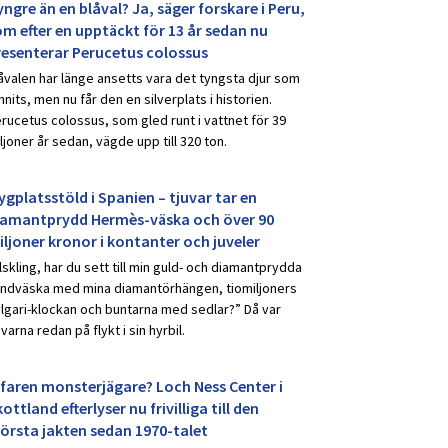
ngre än en blåval? Ja, säger forskare i Peru,
om efter en upptäckt för 13 år sedan nu
resenterar Perucetus colossus
åvalen har länge ansetts vara det tyngsta djur som
nnits, men nu får den en silverplats i historien.
rucetus colossus, som gled runt i vattnet för 39
ljoner år sedan, vägde upp till 320 ton.
ygplatsstöld i Spanien – tjuvar tar en
iamantprydd Hermès-väska och över 90
iljoner kronor i kontanter och juveler
lskling, har du sett till min guld- och diamantprydda
ndväska med mina diamantörhängen, tiomiljoners
lgari-klockan och buntarna med sedlar?” Då var
uvarna redan på flykt i sin hyrbil.
rfaren monsterjägare? Loch Ness Center i
ottland efterlyser nu frivilliga till den
törsta jakten sedan 1970-talet