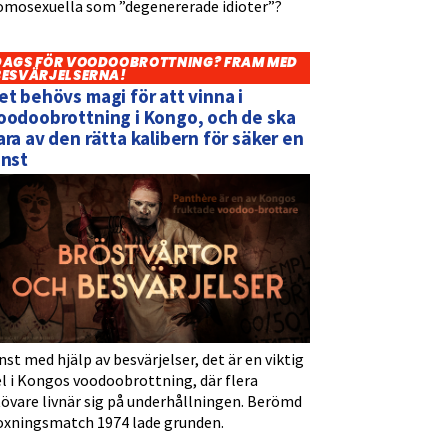
omosexuella som ”degenererade idioter”?
DAGS FÖR VOODOOBROTTNING? FRAM MED
BESVÄRJELSERNA!
et behövs magi för att vinna i
oodoobrottning i Kongo, och de ska
ara av den rätta kalibern för säker en
inst
nst med hjälp av besvärjelser, det är en viktig
l i Kongos voodoobrottning, där flera
tövare livnär sig på underhållningen. Berömd
oxningsmatch 1974 lade grunden.