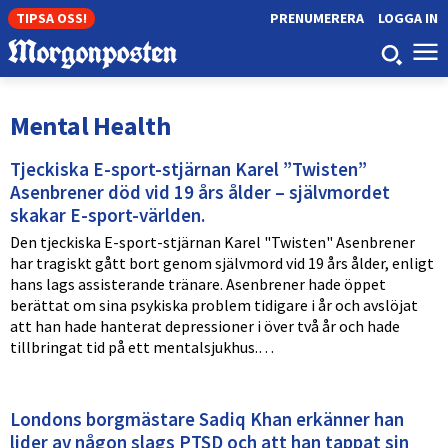
TIPSA OSS!
PRENUMERERA
LOGGA IN
Mental Health
Tjeckiska E-sport-stjärnan Karel ”Twisten”
Asenbrener död vid 19 års ålder – självmordet
skakar E-sport-världen.
Den tjeckiska E-sport-stjärnan Karel "Twisten" Asenbrener
har tragiskt gått bort genom självmord vid 19 års ålder, enligt
hans lags assisterande tränare. Asenbrener hade öppet
berättat om sina psykiska problem tidigare i år och avslöjat
att han hade hanterat depressioner i över två år och hade
tillbringat tid på ett mentalsjukhus.…
Londons borgmästare Sadiq Khan erkänner han
lider av någon slags PTSD och att han tappat sin