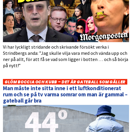
Vi har lyckligt stridande och skrivande försökt verka i
Strindbergs anda: ”Jag skulle vilja vara med och vända upp och
ner på allt, för att få se vad som ligger i botten … och så börja
på nytt!”
GLÖM BOCCIA OCH KUBB – DET ÄR GATEBALL SOM GÄLLER
Man måste inte sitta inne i ett luftkonditionerat
rum och se på tv varma somrar om man är gammal –
gateball går bra