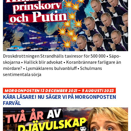
Droskdrottningen Strandhälls taxiresor för 500 000 • Säpo-
skojarna • Hallick blir advokat • Koranbrännare farligare än
mördare? • Lyxmäklarens bulvanbluff • Schulmans
sentimentala sörja
MORGONPOSTEN 13 DECEMBER 2021 – 9 AUGUSTI 2023
KÄRA LÄSARE! NU SÄGER VI PÅ MORGONPOSTEN
FARVÄL