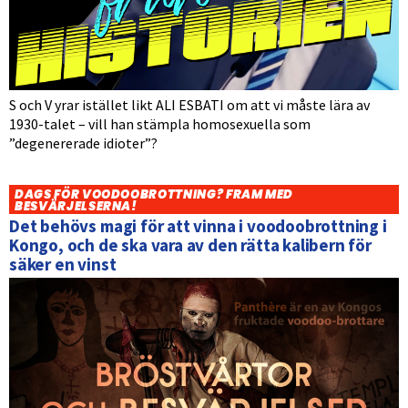
S och V yrar istället likt ALI ESBATI om att vi måste lära av
1930-talet – vill han stämpla homosexuella som
”degenererade idioter”?
DAGS FÖR VOODOOBROTTNING? FRAM MED
BESVÄRJELSERNA!
Det behövs magi för att vinna i voodoobrottning i
Kongo, och de ska vara av den rätta kalibern för
säker en vinst