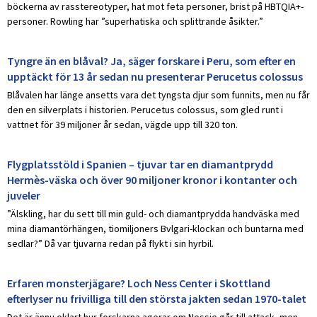
böckerna av rasstereotyper, hat mot feta personer, brist på HBTQIA+-
personer. Rowling har ”superhatiska och splittrande åsikter.”
Tyngre än en blåval? Ja, säger forskare i Peru, som efter en
upptäckt för 13 år sedan nu presenterar Perucetus colossus
Blåvalen har länge ansetts vara det tyngsta djur som funnits, men nu får
den en silverplats i historien. Perucetus colossus, som gled runt i
vattnet för 39 miljoner år sedan, vägde upp till 320 ton.
Flygplatsstöld i Spanien – tjuvar tar en diamantprydd
Hermès-väska och över 90 miljoner kronor i kontanter och
juveler
”Älskling, har du sett till min guld- och diamantprydda handväska med
mina diamantörhängen, tiomiljoners Bvlgari-klockan och buntarna med
sedlar?” Då var tjuvarna redan på flykt i sin hyrbil.
Erfaren monsterjägare? Loch Ness Center i Skottland
efterlyser nu frivilliga till den största jakten sedan 1970-talet
Det är ännu oklart hur forskarna agerar om Nessie går till attack, men