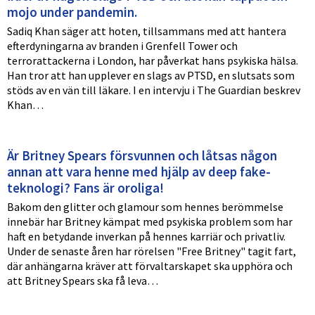
mojo under pandemin.
Sadiq Khan säger att hoten, tillsammans med att hantera
efterdyningarna av branden i Grenfell Tower och
terrorattackerna i London, har påverkat hans psykiska hälsa.
Han tror att han upplever en slags av PTSD, en slutsats som
stöds av en vän till läkare. I en intervju i The Guardian beskrev
Khan…
Är Britney Spears försvunnen och låtsas någon
annan att vara henne med hjälp av deep fake-
teknologi? Fans är oroliga!
Bakom den glitter och glamour som hennes berömmelse
innebär har Britney kämpat med psykiska problem som har
haft en betydande inverkan på hennes karriär och privatliv.
Under de senaste åren har rörelsen "Free Britney" tagit fart,
där anhängarna kräver att förvaltarskapet ska upphöra och
att Britney Spears ska få leva…