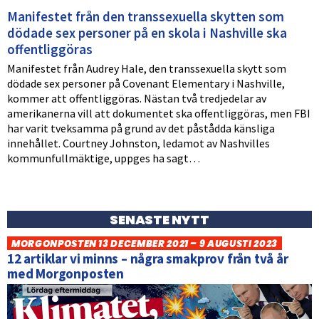
Manifestet från den transsexuella skytten som
dödade sex personer på en skola i Nashville ska
offentliggöras
Manifestet från Audrey Hale, den transsexuella skytt som
dödade sex personer på Covenant Elementary i Nashville,
kommer att offentliggöras. Nästan två tredjedelar av
amerikanerna vill att dokumentet ska offentliggöras, men FBI
har varit tveksamma på grund av det påstådda känsliga
innehållet. Courtney Johnston, ledamot av Nashvilles
kommunfullmäktige, uppges ha sagt…
SENASTE NYTT
MORGONPOSTEN 13 DECEMBER 2021 – 9 AUGUSTI 2023
12 artiklar vi minns – några smakprov från två år
med Morgonposten