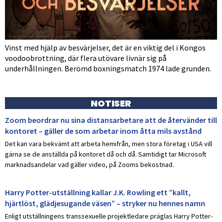
Vinst med hjälp av besvärjelser, det är en viktig del i Kongos
voodoobrottning, där flera utövare livnär sig på
underhållningen. Berömd boxningsmatch 1974 lade grunden.
NOTISER
Zoom beordrar nu sina distansarbetare att de återvänder till
kontoret – gäller de som arbetar inom åtta mils avstånd
Det kan vara bekvämt att arbeta hemifrån, men stora företag i USA vill
gärna se de anställda på kontoret då och då. Samtidigt tar Microsoft
marknadsandelar vad gäller video, på Zooms bekostnad.
Harry Potter-utställning kallar J.K. Rowling ett ”kallt,
hjärtlöst, glädjesugande väsen” – stryker nu hennes namn
Enligt utställningens transsexuelle projektledare präglas Harry Potter-