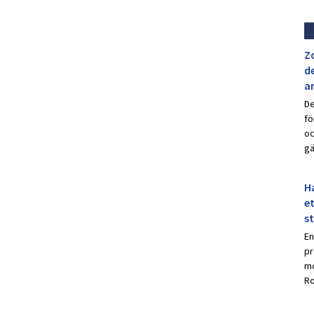
Z
de
a
De
fö
oc
gä
Ha
et
s
En
pr
mo
Ro