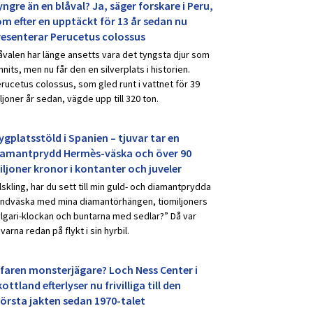
ngre än en blåval? Ja, säger forskare i Peru,
om efter en upptäckt för 13 år sedan nu
resenterar Perucetus colossus
åvalen har länge ansetts vara det tyngsta djur som
nnits, men nu får den en silverplats i historien.
rucetus colossus, som gled runt i vattnet för 39
ljoner år sedan, vägde upp till 320 ton.
ygplatsstöld i Spanien – tjuvar tar en
iamantprydd Hermès-väska och över 90
iljoner kronor i kontanter och juveler
lskling, har du sett till min guld- och diamantprydda
ndväska med mina diamantörhängen, tiomiljoners
lgari-klockan och buntarna med sedlar?” Då var
uvarna redan på flykt i sin hyrbil.
rfaren monsterjägare? Loch Ness Center i
ottland efterlyser nu frivilliga till den
törsta jakten sedan 1970-talet