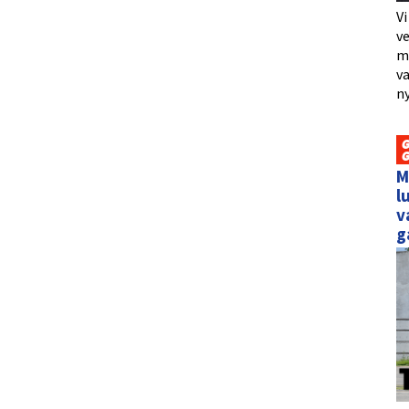
Vi
ve
me
va
ny
M
l
v
g