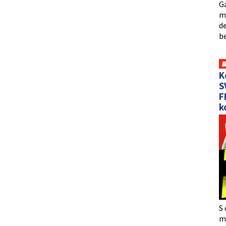
Ga
me
de
b
K
S
F
k
S 
må