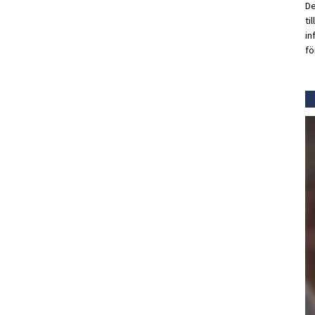
De
ti
in
fö