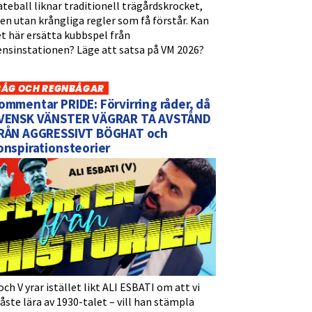
teball liknar traditionell trägårdskrocket,
n utan krångliga regler som få förstår. Kan
t här ersätta kubbspel från
ensinstationen? Läge att satsa på VM 2026?
BÅG OCH REGNBÅGAR
ommentar PRIDE: Förvirring råder, då
VENSK VÄNSTER VÄGRAR TA AVSTÅND
RÅN AGGRESSIVT BÖGHAT och
onspirationsteorier
och V yrar istället likt ALI ESBATI om att vi
ste lära av 1930-talet – vill han stämpla