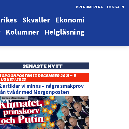
PRENUMERERA
LOGGA IN
rikes
Skvaller
Ekonomi
r
Kolumner
Helgläsning
SENASTE NYTT
MORGONPOSTEN 13 DECEMBER 2021 – 9
AUGUSTI 2023
2 artiklar vi minns – några smakprov
rån två år med Morgonposten