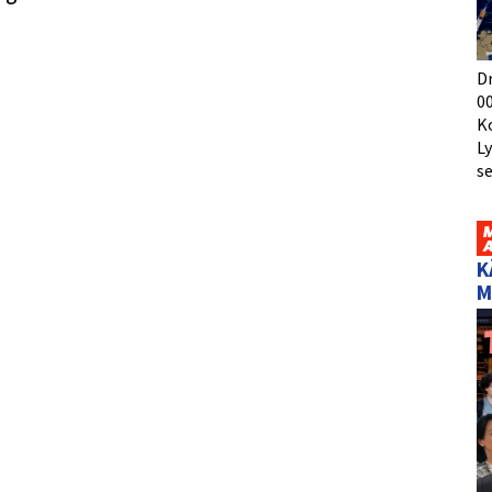
D
00
K
L
s
K
M