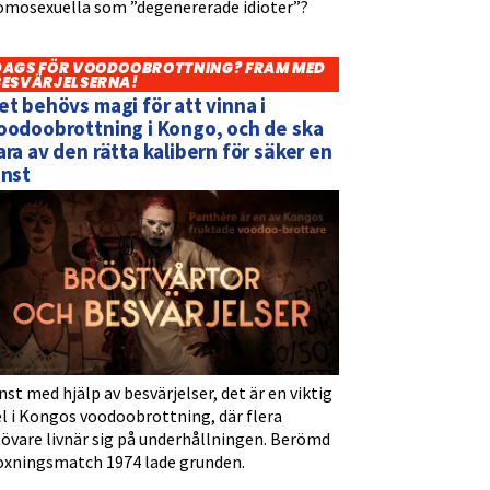
omosexuella som ”degenererade idioter”?
DAGS FÖR VOODOOBROTTNING? FRAM MED
BESVÄRJELSERNA!
et behövs magi för att vinna i
oodoobrottning i Kongo, och de ska
ara av den rätta kalibern för säker en
inst
nst med hjälp av besvärjelser, det är en viktig
l i Kongos voodoobrottning, där flera
tövare livnär sig på underhållningen. Berömd
oxningsmatch 1974 lade grunden.