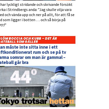
 har lyckligt stridande och skrivande försökt
rka i Strindbergs anda: ”Jag skulle vilja vara
d och vända upp och ner på allt, för att få se
d som ligger i botten … och så börja på
tt!”
GLÖM BOCCIA OCH KUBB – DET ÄR
GATEBALL SOM GÄLLER
an måste inte sitta inne i ett
uftkonditionerat rum och se på tv
arma somrar om man är gammal –
ateball går bra