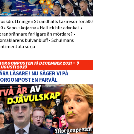
roskdrottningen Strandhälls taxiresor för 500
0 • Säpo-skojarna • Hallick blir advokat •
oranbrännare farligare än mördare? •
yxmäklarens bulvanbluff • Schulmans
entimentala sörja
MORGONPOSTEN 13 DECEMBER 2021 – 9
AUGUSTI 2023
ÄRA LÄSARE! NU SÄGER VI PÅ
ORGONPOSTEN FARVÄL