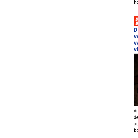
h
D
v
v
v
Vi
de
u
b