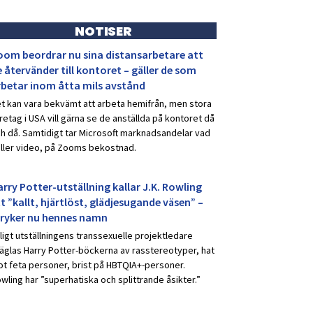
NOTISER
oom beordrar nu sina distansarbetare att
 återvänder till kontoret – gäller de som
rbetar inom åtta mils avstånd
t kan vara bekvämt att arbeta hemifrån, men stora
retag i USA vill gärna se de anställda på kontoret då
h då. Samtidigt tar Microsoft marknadsandelar vad
ller video, på Zooms bekostnad.
rry Potter-utställning kallar J.K. Rowling
t ”kallt, hjärtlöst, glädjesugande väsen” –
tryker nu hennes namn
ligt utställningens transsexuelle projektledare
äglas Harry Potter-böckerna av rasstereotyper, hat
t feta personer, brist på HBTQIA+-personer.
wling har ”superhatiska och splittrande åsikter.”