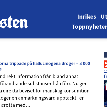
Inrikes
Ut
Toppnyhete
na trippade på hallucinogena droger – 3 000
s
1
 indirekt information från bland annat
f
sförändrande substanser från förr. Nu ger
ta direkta beviset för mänsklig konsumtion
loger en anmärkningsvärd upptäckt i en
n grotta med…