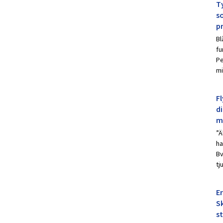
Ty
s
p
Bl
fu
Pe
mi
Fl
d
m
”Ä
ha
Bv
tj
E
Sk
s