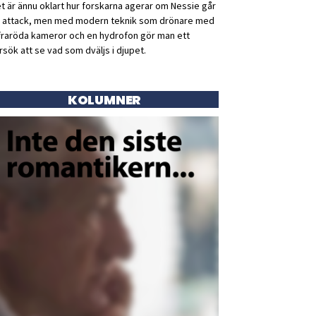
t är ännu oklart hur forskarna agerar om Nessie går
ll attack, men med modern teknik som drönare med
fraröda kameror och en hydrofon gör man ett
rsök att se vad som dväljs i djupet.
KOLUMNER