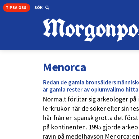
TIPSA OSS!
SÖK
Menorca
Redan de gamla bronsåldersmänniskor
år gamla rester av opiumvallmo hitta
Normalt förlitar sig arkeologer på
lerkrukor när de söker efter sinne
hår från en spansk grotta det förs
på kontinenten. 1995 gjorde arkeo
ravin på medelhavsön Menorca: e