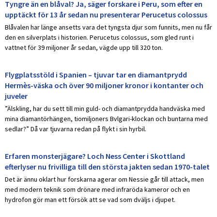
Tyngre än en blåval? Ja, säger forskare i Peru, som efter en
upptäckt för 13 år sedan nu presenterar Perucetus colossus
Blåvalen har länge ansetts vara det tyngsta djur som funnits, men nu får
den en silverplats i historien. Perucetus colossus, som gled runt i
vattnet för 39 miljoner år sedan, vägde upp till 320 ton.
Flygplatsstöld i Spanien – tjuvar tar en diamantprydd
Hermès-väska och över 90 miljoner kronor i kontanter och
juveler
”Älskling, har du sett till min guld- och diamantprydda handväska med
mina diamantörhängen, tiomiljoners Bvlgari-klockan och buntarna med
sedlar?” Då var tjuvarna redan på flykt i sin hyrbil.
Erfaren monsterjägare? Loch Ness Center i Skottland
efterlyser nu frivilliga till den största jakten sedan 1970-talet
Det är ännu oklart hur forskarna agerar om Nessie går till attack, men
med modern teknik som drönare med infraröda kameror och en
hydrofon gör man ett försök att se vad som dväljs i djupet.