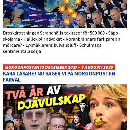
Droskdrottningen Strandhälls taxiresor för 500 000 • Säpo-
skojarna • Hallick blir advokat • Koranbrännare farligare än
mördare? • Lyxmäklarens bulvanbluff • Schulmans
sentimentala sörja
MORGONPOSTEN 13 DECEMBER 2021 – 9 AUGUSTI 2023
KÄRA LÄSARE! NU SÄGER VI PÅ MORGONPOSTEN
FARVÄL