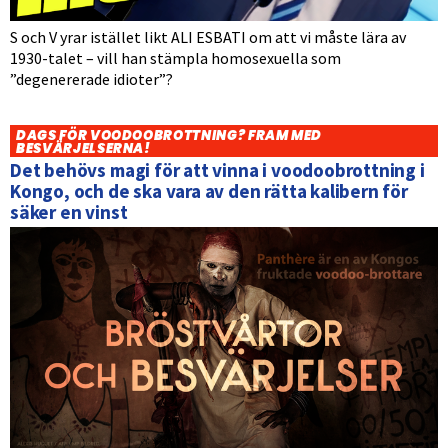
S och V yrar istället likt ALI ESBATI om att vi måste lära av
1930-talet – vill han stämpla homosexuella som
”degenererade idioter”?
DAGS FÖR VOODOOBROTTNING? FRAM MED
BESVÄRJELSERNA!
Det behövs magi för att vinna i voodoobrottning i
Kongo, och de ska vara av den rätta kalibern för
säker en vinst