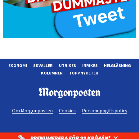
EKONOMI
SKVALLER
UTRIKES
INRIKES
HELGLÄSNING
KOLUMNER
TOPPNYHETER
Morgonposten
Om Morgonposten
Cookies
Personuppgiftspolicy
×
PRENUMERERA FÖR 99 KR/MÅN!