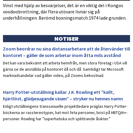
Vinst med hjälp av besvärjelser, det är en viktig del i Kongos
voodoobrottning, där flera utövare livnär sig på
underhållningen. Berömd boxningsmatch 1974 lade grunden.
NOTISER
Zoom beordrar nu sina distansarbetare att de återvänder till
kontoret – gäller de som arbetar inom åtta mils avstånd
Det kan vara bekvämt att arbeta hemifrån, men stora företag i USA vill
gärna se de anställda på kontoret då och då. Samtidigt tar Microsoft
marknadsandelar vad gäller video, på Zooms bekostnad.
Harry Potter-utställning kallar J.K. Rowling ett ”kallt,
hjärtlöst, glädjesugande väsen” – stryker nu hennes namn
Enligt utställningens transsexuelle projektledare präglas Harry Potter-
böckerna av rasstereotyper, hat mot feta personer, brist på HBTQIA+-
personer. Rowling har ”superhatiska och splittrande åsikter.”