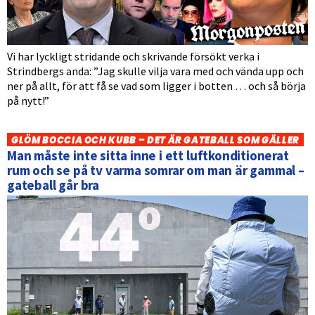
Vi har lyckligt stridande och skrivande försökt verka i
Strindbergs anda: ”Jag skulle vilja vara med och vända upp och
ner på allt, för att få se vad som ligger i botten … och så börja
på nytt!”
GLÖM BOCCIA OCH KUBB – DET ÄR GATEBALL SOM GÄLLER
Man måste inte sitta inne i ett luftkonditionerat
rum och se på tv varma somrar om man är gammal –
gateball går bra