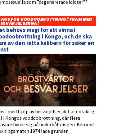
omosexuella som ”degenererade idioter”?
DAGS FÖR VOODOOBROTTNING? FRAM MED
BESVÄRJELSERNA!
et behövs magi för att vinna i
oodoobrottning i Kongo, och de ska
ara av den rätta kalibern för säker en
inst
nst med hjälp av besvärjelser, det är en viktig
l i Kongos voodoobrottning, där flera
tövare livnär sig på underhållningen. Berömd
oxningsmatch 1974 lade grunden.