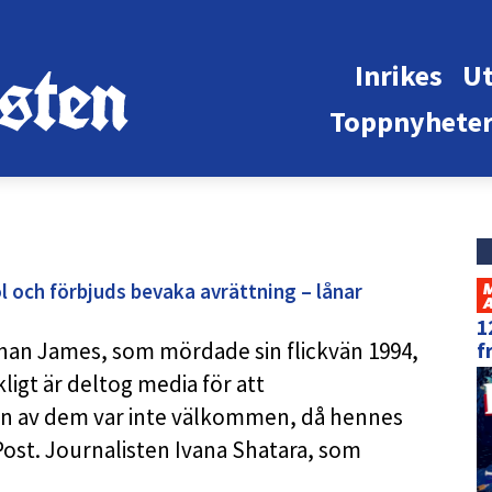
Inrikes
Ut
Toppnyhete
ol och förbjuds bevaka avrättning – lånar
1
than James, som mördade sin flickvän 1994,
f
ligt är deltog media för att
 av dem var inte välkommen, då hennes
 Post. Journalisten Ivana Shatara, som