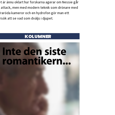
t är ännu oklart hur forskarna agerar om Nessie går
ll attack, men med modern teknik som drönare med
fraröda kameror och en hydrofon gör man ett
rsök att se vad som dväljs i djupet.
KOLUMNER