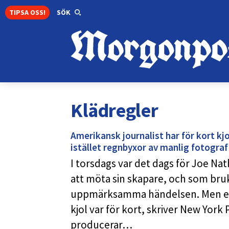
TIPSA OSS!
SÖK
Klädregler
Amerikansk journalist har för kort kj
istället regnbyxor av manlig fotograf
I torsdags var det dags för Joe Na
att möta sin skapare, och som bruk
uppmärksamma händelsen. Men en
kjol var för kort, skriver New York
producerar…