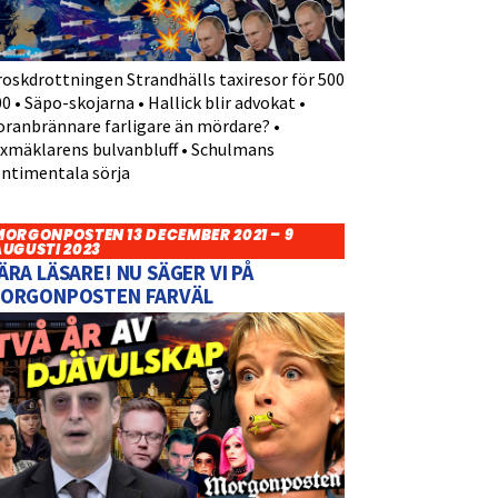
roskdrottningen Strandhälls taxiresor för 500
0 • Säpo-skojarna • Hallick blir advokat •
oranbrännare farligare än mördare? •
yxmäklarens bulvanbluff • Schulmans
entimentala sörja
MORGONPOSTEN 13 DECEMBER 2021 – 9
AUGUSTI 2023
ÄRA LÄSARE! NU SÄGER VI PÅ
ORGONPOSTEN FARVÄL