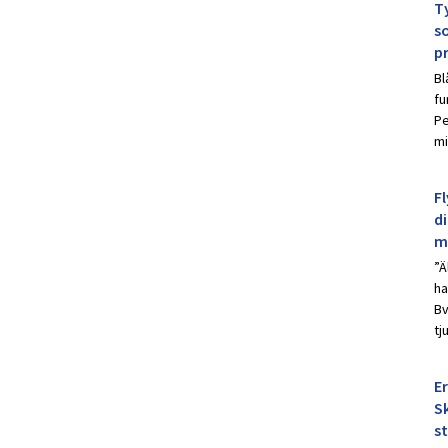
Ty
s
p
Bl
fu
Pe
mi
Fl
d
m
”Ä
ha
Bv
tj
E
Sk
s