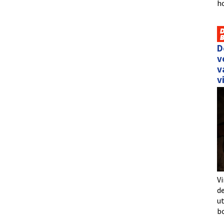
h
D
v
v
v
Vi
de
u
b