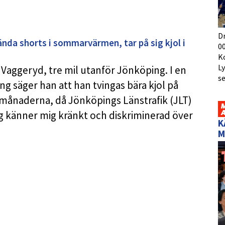
D
ända shorts i sommarvärmen, tar på sig kjol i
00
K
L
Vaggeryd, tre mil utanför Jönköping. I en
s
 säger han att han tvingas bära kjol på
ånaderna, då Jönköpings Länstrafik (JLT)
Jag känner mig kränkt och diskriminerad över
K
M