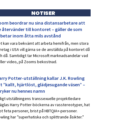
NOTISER
oom beordrar nu sina distansarbetare att
 återvänder till kontoret – gäller de som
rbetar inom åtta mils avstånd
t kan vara bekvämt att arbeta hemifrån, men stora
retag i USA vill gärna se de anställda på kontoret då
h då. Samtidigt tar Microsoft marknadsandelar vad
ller video, på Zooms bekostnad.
rry Potter-utställning kallar J.K. Rowling
t ”kallt, hjärtlöst, glädjesugande väsen” –
tryker nu hennes namn
ligt utställningens transsexuelle projektledare
äglas Harry Potter-böckerna av rasstereotyper, hat
t feta personer, brist på HBTQIA+-personer.
wling har ”superhatiska och splittrande åsikter.”