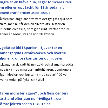
ngre än en blåval? Ja, säger forskare i Peru,
om efter en upptäckt för 13 år sedan nu
resenterar Perucetus colossus
åvalen har länge ansetts vara det tyngsta djur som
nnits, men nu får den en silverplats i historien.
rucetus colossus, som gled runt i vattnet för 39
ljoner år sedan, vägde upp till 320 ton.
ygplatsstöld i Spanien – tjuvar tar en
iamantprydd Hermès-väska och över 90
iljoner kronor i kontanter och juveler
lskling, har du sett till min guld- och diamantprydda
ndväska med mina diamantörhängen, tiomiljoners
lgari-klockan och buntarna med sedlar?” Då var
uvarna redan på flykt i sin hyrbil.
rfaren monsterjägare? Loch Ness Center i
ottland efterlyser nu frivilliga till den
törsta jakten sedan 1970-talet