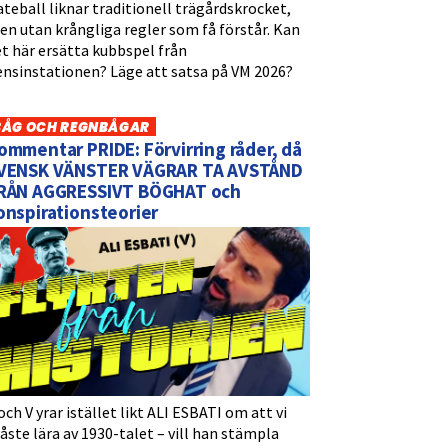
teball liknar traditionell trägårdskrocket,
n utan krångliga regler som få förstår. Kan
t här ersätta kubbspel från
ensinstationen? Läge att satsa på VM 2026?
BÅG OCH REGNBÅGAR
ommentar PRIDE: Förvirring råder, då
VENSK VÄNSTER VÄGRAR TA AVSTÅND
RÅN AGGRESSIVT BÖGHAT och
onspirationsteorier
och V yrar istället likt ALI ESBATI om att vi
ste lära av 1930-talet – vill han stämpla