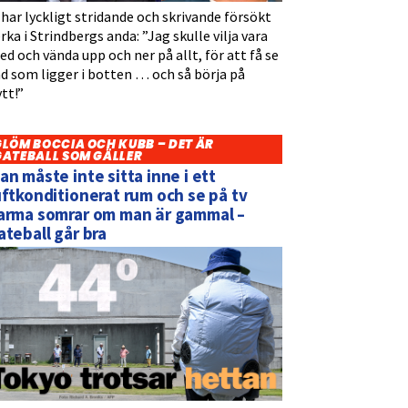
 har lyckligt stridande och skrivande försökt
rka i Strindbergs anda: ”Jag skulle vilja vara
d och vända upp och ner på allt, för att få se
d som ligger i botten … och så börja på
tt!”
GLÖM BOCCIA OCH KUBB – DET ÄR
GATEBALL SOM GÄLLER
an måste inte sitta inne i ett
uftkonditionerat rum och se på tv
arma somrar om man är gammal –
ateball går bra