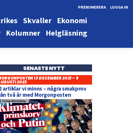
PRENUMERERA
LOGGA IN
rikes
Skvaller
Ekonomi
r
Kolumner
Helgläsning
SENASTE NYTT
MORGONPOSTEN 13 DECEMBER 2021 – 9
AUGUSTI 2023
2 artiklar vi minns – några smakprov
rån två år med Morgonposten