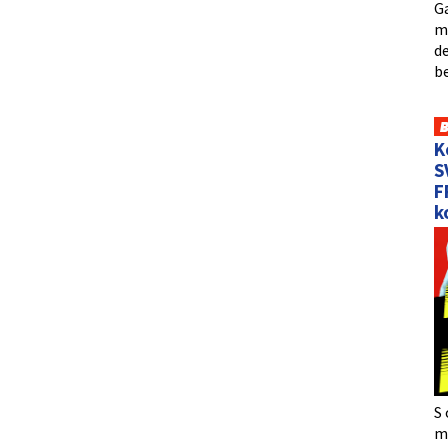
Ga
me
de
b
K
S
F
k
S 
må