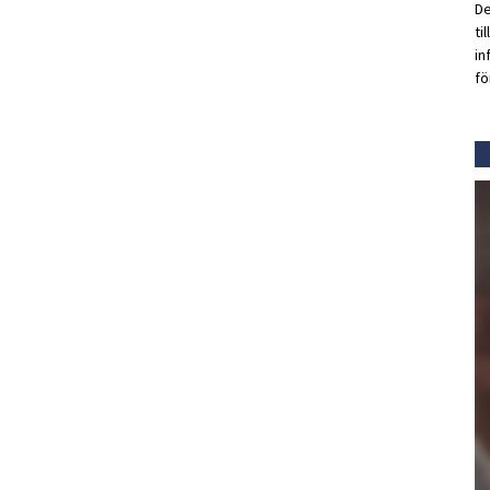
De
ti
in
fö