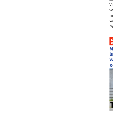
Vi
ve
me
va
ny
M
l
v
g