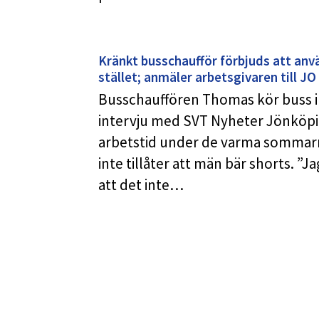
Kränkt busschaufför förbjuds att anv
stället; anmäler arbetsgivaren till JO
Busschauffören Thomas kör buss i 
intervju med SVT Nyheter Jönköping
arbetstid under de varma sommarm
inte tillåter att män bär shorts. ”
att det inte…