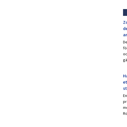
Z
de
a
De
fö
oc
gä
Ha
et
s
En
pr
mo
Ro