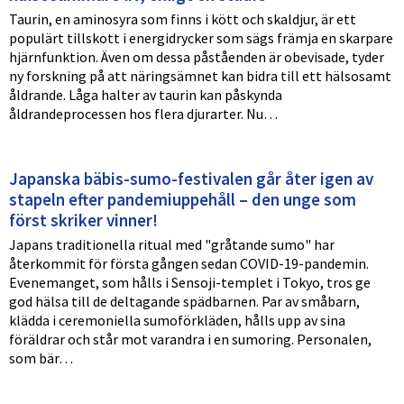
Taurin, en aminosyra som finns i kött och skaldjur, är ett
populärt tillskott i energidrycker som sägs främja en skarpare
hjärnfunktion. Även om dessa påståenden är obevisade, tyder
ny forskning på att näringsämnet kan bidra till ett hälsosamt
åldrande. Låga halter av taurin kan påskynda
åldrandeprocessen hos flera djurarter. Nu…
Japanska bäbis-sumo-festivalen går åter igen av
stapeln efter pandemiuppehåll – den unge som
först skriker vinner!
Japans traditionella ritual med "gråtande sumo" har
återkommit för första gången sedan COVID-19-pandemin.
Evenemanget, som hålls i Sensoji-templet i Tokyo, tros ge
god hälsa till de deltagande spädbarnen. Par av småbarn,
klädda i ceremoniella sumoförkläden, hålls upp av sina
föräldrar och står mot varandra i en sumoring. Personalen,
som bär…