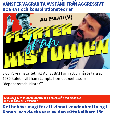
VÄNSTER VÄGRAR TA AVSTÅND FRÅN AGGRESSIVT
BÖGHAT och konspirationsteorier
S och V yrar istället likt ALI ESBATI om att vi måste lära av
1930-talet – vill han stämpla homosexuella som
”degenererade idioter”?
DAGS FÖR VOODOOBROTTNING? FRAM MED
BESVÄRJELSERNA!
Det behövs magi för att vinna i voodoobrottning i
Kongo, och de ska vara av den rätta kalibern för