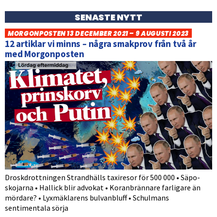
SENASTE NYTT
MORGONPOSTEN 13 DECEMBER 2021 – 9 AUGUSTI 2023
12 artiklar vi minns – några smakprov från två år
med Morgonposten
Droskdrottningen Strandhälls taxiresor för 500 000 • Säpo-
skojarna • Hallick blir advokat • Koranbrännare farligare än
mördare? • Lyxmäklarens bulvanbluff • Schulmans
sentimentala sörja