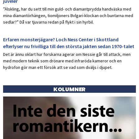
juveler
”Älskling, har du sett till min guld- och diamantprydda handväska med
mina diamantörhängen, tiomiljoners Bvlgari-klockan och buntarna med
sedlar?” Då var tjuvarna redan på flykt i sin hyrbil.
Erfaren monsterjägare? Loch Ness Center i Skottland
efterlyser nu frivilliga till den största jakten sedan 1970-talet
Det är ännu oklart hur forskarna agerar om Nessie går till attack, men
med modern teknik som drönare med infraröda kameror och en
hydrofon gör man ett försök att se vad som dväljs i djupet.
KOLUMNER