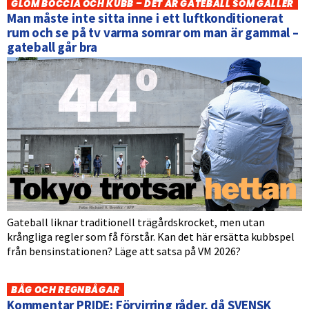
GLÖM BOCCIA OCH KUBB – DET ÄR GATEBALL SOM GÄLLER
Man måste inte sitta inne i ett luftkonditionerat
rum och se på tv varma somrar om man är gammal –
gateball går bra
Gateball liknar traditionell trägårdskrocket, men utan
krångliga regler som få förstår. Kan det här ersätta kubbspel
från bensinstationen? Läge att satsa på VM 2026?
BÅG OCH REGNBÅGAR
Kommentar PRIDE: Förvirring råder, då SVENSK