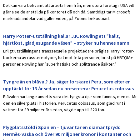
Det kan vara bekvämt att arbeta hemifrån, men stora företag i USA vill
gärna se de anställda på kontoret då och då. Samtidigt tar Microsoft
marknadsandelar vad gäller video, på Zooms bekostnad.
Harry Potter-utställning kallar J.K. Rowling ett ”kallt,
hjärtlöst, glädjesugande väsen” – stryker nu hennes namn
Enligt utställningens transsexuelle projektledare präglas Harry Potter-
böckerna av rasstereotyper, hat mot feta personer, brist på HBTQIA+-
personer. Rowling har ”superhatiska och splittrande åsikter.”
Tyngre än en blåval? Ja, säger forskare i Peru, som efter en
upptäckt för 13 år sedan nu presenterar Perucetus colossus
Blåvalen har länge ansetts vara det tyngsta djur som funnits, men nu får
den en silverplats i historien. Perucetus colossus, som gled runt i
vattnet för 39 miljoner år sedan, vägde upp till 320 ton.
Flygplatsstöld i Spanien – tjuvar tar en diamantprydd
Hermès-väska och över 90 miljoner kronor i kontanter och