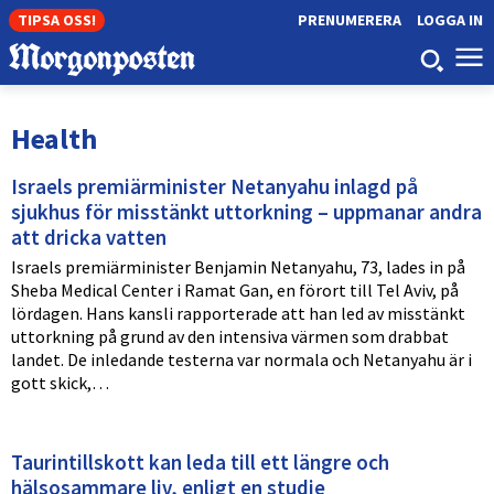
TIPSA OSS!
PRENUMERERA
LOGGA IN
Health
Israels premiärminister Netanyahu inlagd på
sjukhus för misstänkt uttorkning – uppmanar andra
att dricka vatten
Israels premiärminister Benjamin Netanyahu, 73, lades in på
Sheba Medical Center i Ramat Gan, en förort till Tel Aviv, på
lördagen. Hans kansli rapporterade att han led av misstänkt
uttorkning på grund av den intensiva värmen som drabbat
landet. De inledande testerna var normala och Netanyahu är i
gott skick,…
Taurintillskott kan leda till ett längre och
hälsosammare liv, enligt en studie