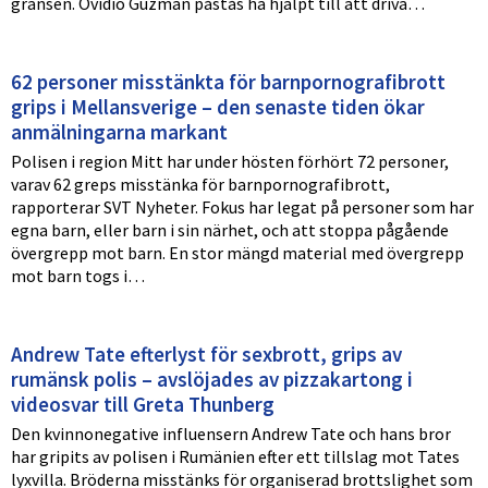
gränsen. Ovidio Guzmán påstås ha hjälpt till att driva…
62 personer misstänkta för barnpornografibrott
grips i Mellansverige – den senaste tiden ökar
anmälningarna markant
Polisen i region Mitt har under hösten förhört 72 personer,
varav 62 greps misstänka för barnpornografibrott,
rapporterar SVT Nyheter. Fokus har legat på personer som har
egna barn, eller barn i sin närhet, och att stoppa pågående
övergrepp mot barn. En stor mängd material med övergrepp
mot barn togs i…
Andrew Tate efterlyst för sexbrott, grips av
rumänsk polis – avslöjades av pizzakartong i
videosvar till Greta Thunberg
Den kvinnonegative influensern Andrew Tate och hans bror
har gripits av polisen i Rumänien efter ett tillslag mot Tates
lyxvilla. Bröderna misstänks för organiserad brottslighet som