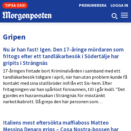
TIPSA OSS!
PRENUMERERA
LOGGA IN
Gripen
Nu är han fast! Igen. Den 17-åringe mördaren som
fritogs efter ett tandläkarbesök i Södertälje har
gripits i Strängnäs
17-åringen fintade bort Kriminalvården i samband med ett
tandläkarbesök tidigare i april, när han utan problem kunde få
kontakt med sina stallbröder inifrån ett Sis-hem. Efter
fritagningen var han spårlöst försvunnen, till i går kväll. ”Det
gjordes en husrannsakan i Strängnäs för misstänkt
narkotikabrott. Då greps den här personen som…
Italiens mest eftersökta maffiaboss Matteo
Messina Denaro grips – Cosa Nostra-bossen har