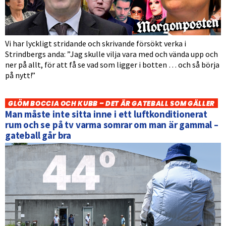
Vi har lyckligt stridande och skrivande försökt verka i
Strindbergs anda: ”Jag skulle vilja vara med och vända upp och
ner på allt, för att få se vad som ligger i botten … och så börja
på nytt!”
GLÖM BOCCIA OCH KUBB – DET ÄR GATEBALL SOM GÄLLER
Man måste inte sitta inne i ett luftkonditionerat
rum och se på tv varma somrar om man är gammal –
gateball går bra