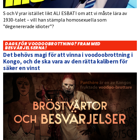
S och V yrar istället likt ALI ESBATI om att vi måste lära av
1930-talet – vill han stämpla homosexuella som
”degenererade idioter”?
DAGS FÖR VOODOOBROTTNING? FRAM MED
BESVÄRJELSERNA!
Det behövs magi för att vinna i voodoobrottning i
Kongo, och de ska vara av den rätta kalibern för
säker en vinst