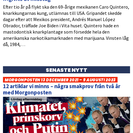
Efter tio år på flykt ska den 69-årige mexikanen Caro Quintero,
knarkkungarnas kung, utlämnas till USA. Gripandet skedde
dagar efter att Mexikos president, Andrés Manuel López
Obrador, träffade Joe Biden i Vita huset. Quintero hade en
mastodontisk knarkplantage som försedde hela den
amerikanska narkotikamarknaden med marijuana. Vinsten låg
då, 1984,…
SENASTE NYTT
MORGONPOSTEN 13 DECEMBER 2021 – 9 AUGUSTI 2023
12 artiklar vi minns – några smakprov från två år
med Morgonposten