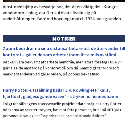
Vinst med hjälp av besvärjelser, det är en viktig del i Kongos
voodoobrottning, där flera utövare livnär sig på
underhållningen. Berömd boxningsmatch 1974 lade grunden.
NOTISER
Zoom beordrar nu sina distansarbetare att de återvänder till
kontoret – gäller de som arbetar inom åtta mils avstånd
Det kan vara bekvämt att arbeta hemifrån, men stora företag i USA vill
gärna se de anställda på kontoret då och då. Samtidigt tar Microsoft
marknadsandelar vad gäller video, på Zooms bekostnad.
Harry Potter-utställning kallar J.K. Rowling ett ”kallt,
hjärtlöst, glädjesugande väsen” – stryker nu hennes namn
Enligt utställningens transsexuelle projektledare präglas Harry Potter-
böckerna av rasstereotyper, hat mot feta personer, brist på HBTQIA+-
personer. Rowling har ”superhatiska och splittrande åsikter.”