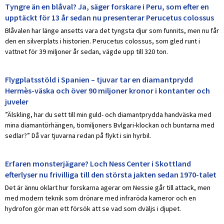
Tyngre än en blåval? Ja, säger forskare i Peru, som efter en
upptäckt för 13 år sedan nu presenterar Perucetus colossus
Blåvalen har länge ansetts vara det tyngsta djur som funnits, men nu får
den en silverplats i historien. Perucetus colossus, som gled runt i
vattnet för 39 miljoner år sedan, vägde upp till 320 ton.
Flygplatsstöld i Spanien – tjuvar tar en diamantprydd
Hermès-väska och över 90 miljoner kronor i kontanter och
juveler
”Älskling, har du sett till min guld- och diamantprydda handväska med
mina diamantörhängen, tiomiljoners Bvlgari-klockan och buntarna med
sedlar?” Då var tjuvarna redan på flykt i sin hyrbil.
Erfaren monsterjägare? Loch Ness Center i Skottland
efterlyser nu frivilliga till den största jakten sedan 1970-talet
Det är ännu oklart hur forskarna agerar om Nessie går till attack, men
med modern teknik som drönare med infraröda kameror och en
hydrofon gör man ett försök att se vad som dväljs i djupet.