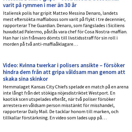
varit på rymmen i mer än 30 år
Italiensk polis har gripit Matteo Messina Denaro, landets
mest eftersökta maffiaboss som varit på flykt i tre decennier,
rapporterar The Guardian. Denaro, som fängslades i Siciliens
huvudstad Palermo, påstås vara chef för Cosa Nostra-maffian.
Han har i sin frånvaro dömts till livstidsstraff för sin roll i
morden på två anti-maffiaåklagare…
Video: Kvinna twerkar i polisers ansikte – försöker
hindra dem från att gripa våldsam man genom att
skaka sina skinkor
Hemmalaget Kansas City Chiefs spelade en match på en arena
inte långt från det stökiga nöjesdistriktet Westport. En
kaotisk scen utspelades efteråt, när två poliser försöker
arrestera en våldsam person misstänkt för misshandel,
rapporterar Daily Mail. De tacklar honom till marken, och
tillkallar förstärkning. En video som lades upp på…