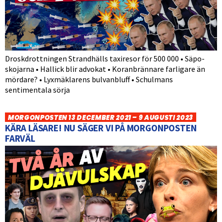
Droskdrottningen Strandhälls taxiresor för 500 000 • Säpo-
skojarna • Hallick blir advokat • Koranbrännare farligare än
mördare? • Lyxmäklarens bulvanbluff • Schulmans
sentimentala sörja
MORGONPOSTEN 13 DECEMBER 2021 – 9 AUGUSTI 2023
KÄRA LÄSARE! NU SÄGER VI PÅ MORGONPOSTEN
FARVÄL