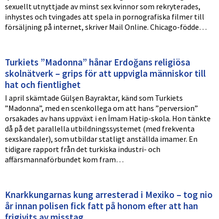
sexuellt utnyttjade av minst sex kvinnor som rekryterades,
inhystes och tvingades att spela in pornografiska filmer till
försäljning på internet, skriver Mail Online. Chicago-födde…
Turkiets ”Madonna” hånar Erdoğans religiösa
skolnätverk – grips för att uppvigla människor till
hat och fientlighet
I april skämtade Gülşen Bayraktar, känd som Turkiets
”Madonna”, med en scenkollega om att hans ”perversion”
orsakades av hans uppväxt i en İmam Hatip-skola. Hon tänkte
då på det parallella utbildningssystemet (med frekventa
sexskandaler), som utbildar statligt anställda imamer. En
tidigare rapport från det turkiska industri- och
affärsmannaförbundet kom fram…
Knarkkungarnas kung arresterad i Mexiko – tog nio
år innan polisen fick fatt på honom efter att han
frigivits av misstag