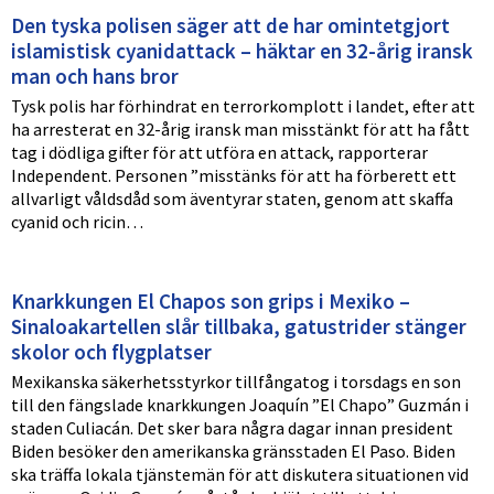
Den tyska polisen säger att de har omintetgjort
islamistisk cyanidattack – häktar en 32-årig iransk
man och hans bror
Tysk polis har förhindrat en terrorkomplott i landet, efter att
ha arresterat en 32-årig iransk man misstänkt för att ha fått
tag i dödliga gifter för att utföra en attack, rapporterar
Independent. Personen ”misstänks för att ha förberett ett
allvarligt våldsdåd som äventyrar staten, genom att skaffa
cyanid och ricin…
Knarkkungen El Chapos son grips i Mexiko –
Sinaloakartellen slår tillbaka, gatustrider stänger
skolor och flygplatser
Mexikanska säkerhetsstyrkor tillfångatog i torsdags en son
till den fängslade knarkkungen Joaquín ”El Chapo” Guzmán i
staden Culiacán. Det sker bara några dagar innan president
Biden besöker den amerikanska gränsstaden El Paso. Biden
ska träffa lokala tjänstemän för att diskutera situationen vid