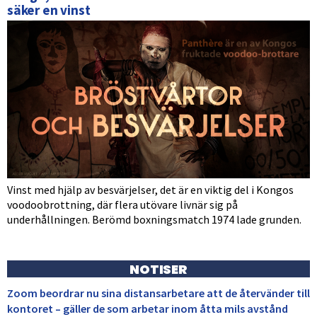
säker en vinst
Vinst med hjälp av besvärjelser, det är en viktig del i Kongos
voodoobrottning, där flera utövare livnär sig på
underhållningen. Berömd boxningsmatch 1974 lade grunden.
NOTISER
Zoom beordrar nu sina distansarbetare att de återvänder till
kontoret – gäller de som arbetar inom åtta mils avstånd