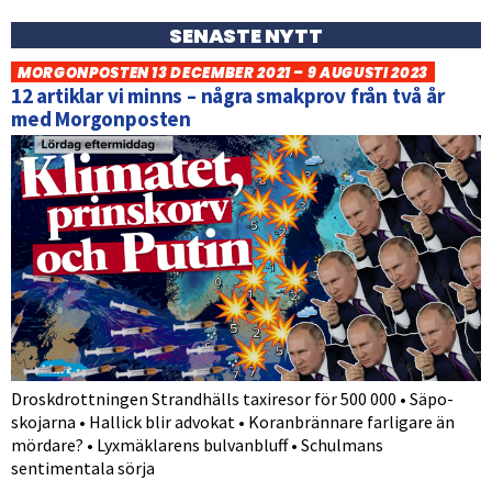
SENASTE NYTT
MORGONPOSTEN 13 DECEMBER 2021 – 9 AUGUSTI 2023
12 artiklar vi minns – några smakprov från två år
med Morgonposten
Droskdrottningen Strandhälls taxiresor för 500 000 • Säpo-
skojarna • Hallick blir advokat • Koranbrännare farligare än
mördare? • Lyxmäklarens bulvanbluff • Schulmans
sentimentala sörja