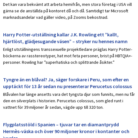
Det kan vara bekvämt att arbeta hemifrån, men stora företag i USA vill
gärna se de anställda på kontoret då och då. Samtidigt tar Microsoft
marknadsandelar vad gäller video, på Zooms bekostnad.
Harry Potter-utställning kallar J.K. Rowling ett ”kallt,
hjärtlöst, glädjesugande väsen” – stryker nu hennes namn
Enligt utställningens transsexuelle projektledare präglas Harry Potter-
böckerna av rasstereotyper, hat mot feta personer, brist på HBTQIA+-
personer. Rowling har ”superhatiska och splittrande åsikter.”
Tyngre än en blåval? Ja, säger forskare i Peru, som efter en
upptäckt för 13 år sedan nu presenterar Perucetus colossus
Blåvalen har länge ansetts vara det tyngsta djur som funnits, men nu får
den en silverplats i historien. Perucetus colossus, som gled runt i
vattnet för 39 miljoner år sedan, vägde upp till 320 ton.
Flygplatsstöld i Spanien – tjuvar tar en diamantprydd
Hermès-väska och över 90 miljoner kronor i kontanter och
juveler