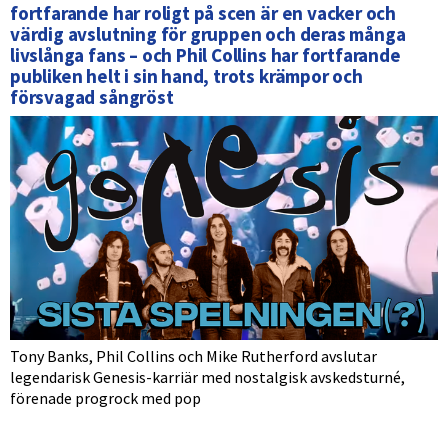
fortfarande har roligt på scen är en vacker och
värdig avslutning för gruppen och deras många
livslånga fans – och Phil Collins har fortfarande
publiken helt i sin hand, trots krämpor och
försvagad sångröst
Tony Banks, Phil Collins och Mike Rutherford avslutar
legendarisk Genesis-karriär med nostalgisk avskedsturné,
förenade progrock med pop