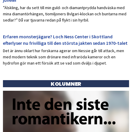
”Älskling, har du sett till min guld- och diamantprydda handväska med
mina diamantörhängen, tiomiljoners Bvlgari-klockan och buntarna med
sedlar?” Då var tjuvarna redan på flykt i sin hyrbil.
Erfaren monsterjägare? Loch Ness Center i Skottland
efterlyser nu frivilliga till den största jakten sedan 1970-talet
Det är ännu oklart hur forskarna agerar om Nessie går till attack, men
med modern teknik som drönare med infraröda kameror och en
hydrofon gör man ett försök att se vad som dväljs i djupet.
KOLUMNER