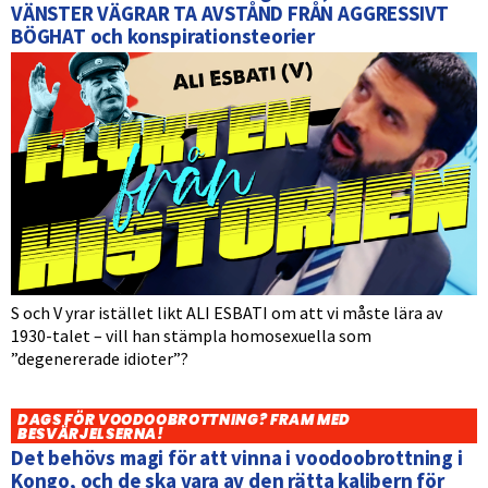
VÄNSTER VÄGRAR TA AVSTÅND FRÅN AGGRESSIVT
BÖGHAT och konspirationsteorier
S och V yrar istället likt ALI ESBATI om att vi måste lära av
1930-talet – vill han stämpla homosexuella som
”degenererade idioter”?
DAGS FÖR VOODOOBROTTNING? FRAM MED
BESVÄRJELSERNA!
Det behövs magi för att vinna i voodoobrottning i
Kongo, och de ska vara av den rätta kalibern för