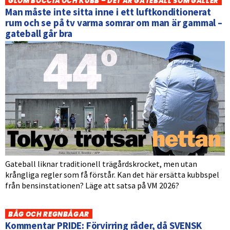
GLÖM BOCCIA OCH KUBB – DET ÄR GATEBALL SOM GÄLLER
Man måste inte sitta inne i ett luftkonditionerat
rum och se på tv varma somrar om man är gammal –
gateball går bra
Gateball liknar traditionell trägårdskrocket, men utan
krångliga regler som få förstår. Kan det här ersätta kubbspel
från bensinstationen? Läge att satsa på VM 2026?
BÅG OCH REGNBÅGAR
Kommentar PRIDE: Förvirring råder, då SVENSK