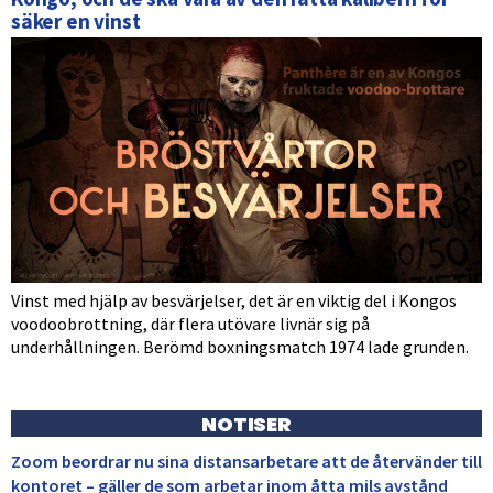
säker en vinst
Vinst med hjälp av besvärjelser, det är en viktig del i Kongos
voodoobrottning, där flera utövare livnär sig på
underhållningen. Berömd boxningsmatch 1974 lade grunden.
NOTISER
Zoom beordrar nu sina distansarbetare att de återvänder till
kontoret – gäller de som arbetar inom åtta mils avstånd