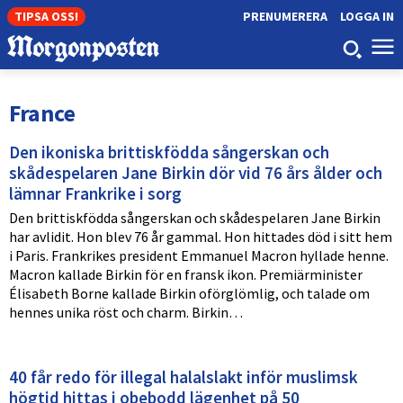
TIPSA OSS!
PRENUMERERA
LOGGA IN
France
Den ikoniska brittiskfödda sångerskan och
skådespelaren Jane Birkin dör vid 76 års ålder och
lämnar Frankrike i sorg
Den brittiskfödda sångerskan och skådespelaren Jane Birkin
har avlidit. Hon blev 76 år gammal. Hon hittades död i sitt hem
i Paris. Frankrikes president Emmanuel Macron hyllade henne.
Macron kallade Birkin för en fransk ikon. Premiärminister
Élisabeth Borne kallade Birkin oförglömlig, och talade om
hennes unika röst och charm. Birkin…
40 får redo för illegal halalslakt inför muslimsk
högtid hittas i obebodd lägenhet på 50