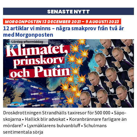
SENASTE NYTT
MORGONPOSTEN 13 DECEMBER 2021 – 9 AUGUSTI 2023
12 artiklar vi minns – några smakprov från två år
med Morgonposten
Droskdrottningen Strandhälls taxiresor för 500 000 • Säpo-
skojarna • Hallick blir advokat • Koranbrännare farligare än
mördare? • Lyxmäklarens bulvanbluff • Schulmans
sentimentala sörja