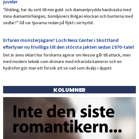
juveler
”Älskling, har du sett till min guld- och diamantprydda handväska med
mina diamantörhängen, tiomiljoners Bvlgari-klockan och buntarna med
sedlar?” Då var tjuvarna redan på flykt i sin hyrbil.
Erfaren monsterjägare? Loch Ness Center i Skottland
efterlyser nu frivilliga till den största jakten sedan 1970-talet
Det är ännu oklart hur forskarna agerar om Nessie går till attack, men
med modern teknik som drönare med infraröda kameror och en
hydrofon gör man ett försök att se vad som dväljs i djupet.
KOLUMNER