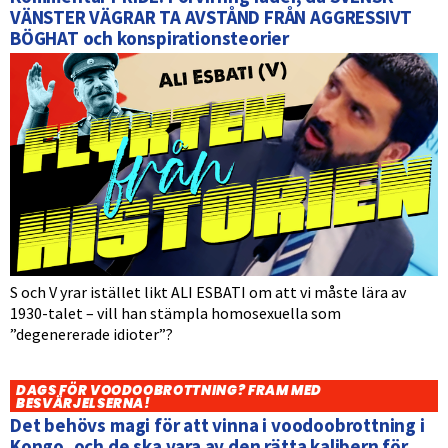
VÄNSTER VÄGRAR TA AVSTÅND FRÅN AGGRESSIVT
BÖGHAT och konspirationsteorier
S och V yrar istället likt ALI ESBATI om att vi måste lära av
1930-talet – vill han stämpla homosexuella som
”degenererade idioter”?
DAGS FÖR VOODOOBROTTNING? FRAM MED
BESVÄRJELSERNA!
Det behövs magi för att vinna i voodoobrottning i
Kongo, och de ska vara av den rätta kalibern för