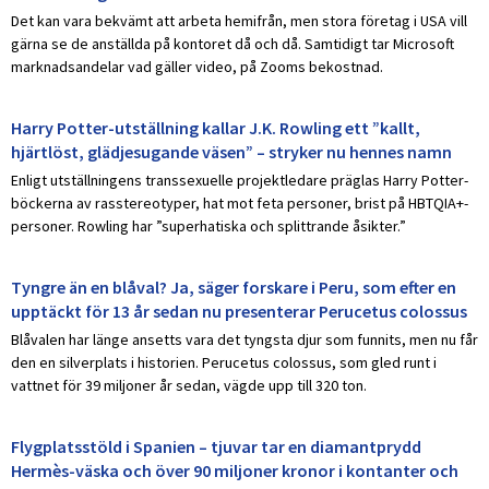
Det kan vara bekvämt att arbeta hemifrån, men stora företag i USA vill
gärna se de anställda på kontoret då och då. Samtidigt tar Microsoft
marknadsandelar vad gäller video, på Zooms bekostnad.
Harry Potter-utställning kallar J.K. Rowling ett ”kallt,
hjärtlöst, glädjesugande väsen” – stryker nu hennes namn
Enligt utställningens transsexuelle projektledare präglas Harry Potter-
böckerna av rasstereotyper, hat mot feta personer, brist på HBTQIA+-
personer. Rowling har ”superhatiska och splittrande åsikter.”
Tyngre än en blåval? Ja, säger forskare i Peru, som efter en
upptäckt för 13 år sedan nu presenterar Perucetus colossus
Blåvalen har länge ansetts vara det tyngsta djur som funnits, men nu får
den en silverplats i historien. Perucetus colossus, som gled runt i
vattnet för 39 miljoner år sedan, vägde upp till 320 ton.
Flygplatsstöld i Spanien – tjuvar tar en diamantprydd
Hermès-väska och över 90 miljoner kronor i kontanter och