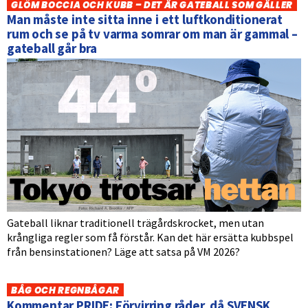
GLÖM BOCCIA OCH KUBB – DET ÄR GATEBALL SOM GÄLLER
Man måste inte sitta inne i ett luftkonditionerat
rum och se på tv varma somrar om man är gammal –
gateball går bra
Gateball liknar traditionell trägårdskrocket, men utan
krångliga regler som få förstår. Kan det här ersätta kubbspel
från bensinstationen? Läge att satsa på VM 2026?
BÅG OCH REGNBÅGAR
Kommentar PRIDE: Förvirring råder, då SVENSK