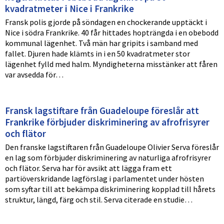
kvadratmeter i Nice i Frankrike
Fransk polis gjorde på söndagen en chockerande upptäckt i
Nice i södra Frankrike. 40 får hittades hopträngda i en obebodd
kommunal lägenhet. Två män har gripits i samband med
fallet. Djuren hade klämts in i en 50 kvadratmeter stor
lägenhet fylld med halm. Myndigheterna misstänker att fåren
var avsedda för…
Fransk lagstiftare från Guadeloupe föreslår att
Frankrike förbjuder diskriminering av afrofrisyrer
och flätor
Den franske lagstiftaren från Guadeloupe Olivier Serva föreslår
en lag som förbjuder diskriminering av naturliga afrofrisyrer
och flätor. Serva har för avsikt att lägga fram ett
partiöverskridande lagförslag i parlamentet under hösten
som syftar till att bekämpa diskriminering kopplad till hårets
struktur, längd, färg och stil. Serva citerade en studie…