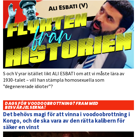
S och V yrar istället likt ALI ESBATI om att vi måste lära av
1930-talet – vill han stämpla homosexuella som
”degenererade idioter”?
DAGS FÖR VOODOOBROTTNING? FRAM MED
BESVÄRJELSERNA!
Det behövs magi för att vinna i voodoobrottning i
Kongo, och de ska vara av den rätta kalibern för
säker en vinst