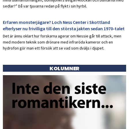
sedlar?” Då var tjuvarna redan på flykt i sin hyrbil.
Erfaren monsterjägare? Loch Ness Center i Skottland
efterlyser nu frivilliga till den största jakten sedan 1970-talet
Det är ännu oklart hur forskarna agerar om Nessie går till attack, men
med modern teknik som drönare med infraröda kameror och en
hydrofon gör man ett försök att se vad som dväljs i djupet.
KOLUMNER