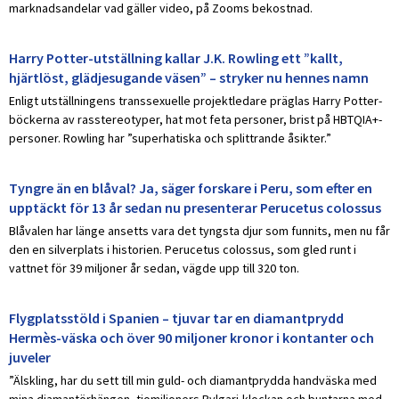
marknadsandelar vad gäller video, på Zooms bekostnad.
Harry Potter-utställning kallar J.K. Rowling ett ”kallt,
hjärtlöst, glädjesugande väsen” – stryker nu hennes namn
Enligt utställningens transsexuelle projektledare präglas Harry Potter-
böckerna av rasstereotyper, hat mot feta personer, brist på HBTQIA+-
personer. Rowling har ”superhatiska och splittrande åsikter.”
Tyngre än en blåval? Ja, säger forskare i Peru, som efter en
upptäckt för 13 år sedan nu presenterar Perucetus colossus
Blåvalen har länge ansetts vara det tyngsta djur som funnits, men nu får
den en silverplats i historien. Perucetus colossus, som gled runt i
vattnet för 39 miljoner år sedan, vägde upp till 320 ton.
Flygplatsstöld i Spanien – tjuvar tar en diamantprydd
Hermès-väska och över 90 miljoner kronor i kontanter och
juveler
”Älskling, har du sett till min guld- och diamantprydda handväska med
mina diamantörhängen, tiomiljoners Bvlgari-klockan och buntarna med