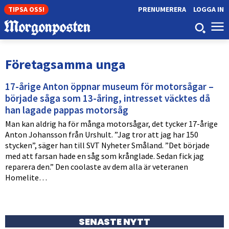
TIPSA OSS!
PRENUMERERA
LOGGA IN
Företagsamma unga
17-årige Anton öppnar museum för motorsågar –
började såga som 13-åring, intresset väcktes då
han lagade pappas motorsåg
Man kan aldrig ha för många motorsågar, det tycker 17-årige
Anton Johansson från Urshult. ”Jag tror att jag har 150
stycken”, säger han till SVT Nyheter Småland. ”Det började
med att farsan hade en såg som krånglade. Sedan fick jag
reparera den.” Den coolaste av dem alla är veteranen
Homelite…
SENASTE NYTT