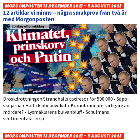
MORGONPOSTEN 13 DECEMBER 2021 – 9 AUGUSTI 2023
12 artiklar vi minns – några smakprov från två år
med Morgonposten
Droskdrottningen Strandhälls taxiresor för 500 000 • Säpo-
skojarna • Hallick blir advokat • Koranbrännare farligare än
mördare? • Lyxmäklarens bulvanbluff • Schulmans
sentimentala sörja
MORGONPOSTEN 13 DECEMBER 2021 – 9 AUGUSTI 2023