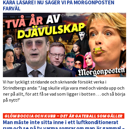
KÄRA LÄSARE! NU SÄGER VI PÅ MORGONPOSTEN
FARVÄL
Vi har lyckligt stridande och skrivande försökt verka i
Strindbergs anda: ”Jag skulle vilja vara med och vända upp och
ner på allt, för att få se vad som ligger i botten … och så börja
på nytt!”
GLÖM BOCCIA OCH KUBB – DET ÄR GATEBALL SOM GÄLLER
Man måste inte sitta inne i ett luftkonditionerat
rum och se på tv varma somrar om man är gammal –