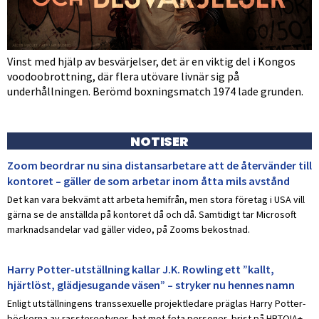
Vinst med hjälp av besvärjelser, det är en viktig del i Kongos
voodoobrottning, där flera utövare livnär sig på
underhållningen. Berömd boxningsmatch 1974 lade grunden.
NOTISER
Zoom beordrar nu sina distansarbetare att de återvänder till
kontoret – gäller de som arbetar inom åtta mils avstånd
Det kan vara bekvämt att arbeta hemifrån, men stora företag i USA vill
gärna se de anställda på kontoret då och då. Samtidigt tar Microsoft
marknadsandelar vad gäller video, på Zooms bekostnad.
Harry Potter-utställning kallar J.K. Rowling ett ”kallt,
hjärtlöst, glädjesugande väsen” – stryker nu hennes namn
Enligt utställningens transsexuelle projektledare präglas Harry Potter-
böckerna av rasstereotyper, hat mot feta personer, brist på HBTQIA+-