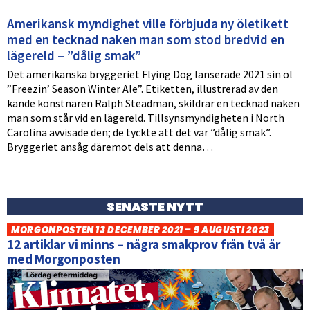
Amerikansk myndighet ville förbjuda ny öletikett
med en tecknad naken man som stod bredvid en
lägereld – ”dålig smak”
Det amerikanska bryggeriet Flying Dog lanserade 2021 sin öl
”Freezin’ Season Winter Ale”. Etiketten, illustrerad av den
kände konstnären Ralph Steadman, skildrar en tecknad naken
man som står vid en lägereld. Tillsynsmyndigheten i North
Carolina avvisade den; de tyckte att det var ”dålig smak”.
Bryggeriet ansåg däremot dels att denna…
SENASTE NYTT
MORGONPOSTEN 13 DECEMBER 2021 – 9 AUGUSTI 2023
12 artiklar vi minns – några smakprov från två år
med Morgonposten