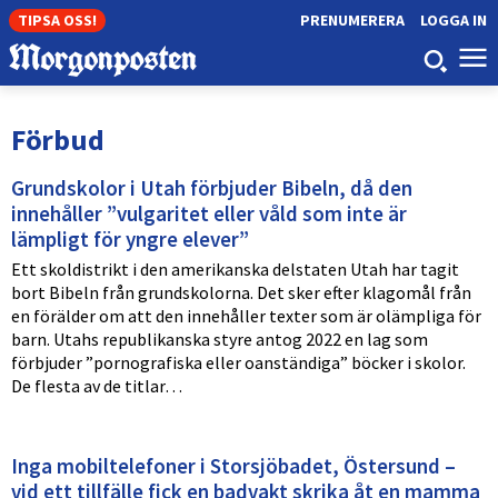
TIPSA OSS!
PRENUMERERA
LOGGA IN
Förbud
Grundskolor i Utah förbjuder Bibeln, då den
innehåller ”vulgaritet eller våld som inte är
lämpligt för yngre elever”
Ett skoldistrikt i den amerikanska delstaten Utah har tagit
bort Bibeln från grundskolorna. Det sker efter klagomål från
en förälder om att den innehåller texter som är olämpliga för
barn. Utahs republikanska styre antog 2022 en lag som
förbjuder ”pornografiska eller oanständiga” böcker i skolor.
De flesta av de titlar…
Inga mobiltelefoner i Storsjöbadet, Östersund –
vid ett tillfälle fick en badvakt skrika åt en mamma