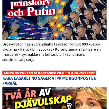
Droskdrottningen Strandhälls taxiresor för 500 000 • Säpo-
skojarna • Hallick blir advokat • Koranbrännare farligare än
mördare? • Lyxmäklarens bulvanbluff • Schulmans
sentimentala sörja
MORGONPOSTEN 13 DECEMBER 2021 – 9 AUGUSTI 2023
KÄRA LÄSARE! NU SÄGER VI PÅ MORGONPOSTEN
FARVÄL