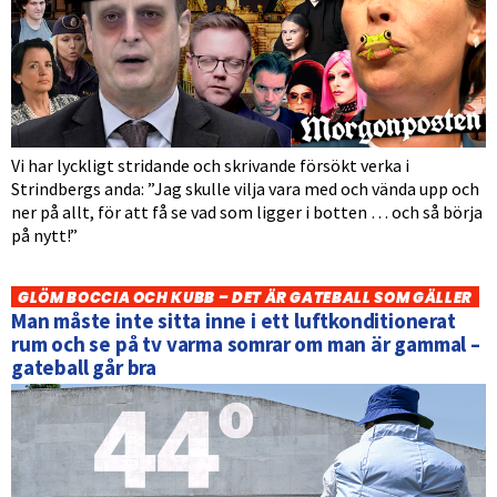
Vi har lyckligt stridande och skrivande försökt verka i
Strindbergs anda: ”Jag skulle vilja vara med och vända upp och
ner på allt, för att få se vad som ligger i botten … och så börja
på nytt!”
GLÖM BOCCIA OCH KUBB – DET ÄR GATEBALL SOM GÄLLER
Man måste inte sitta inne i ett luftkonditionerat
rum och se på tv varma somrar om man är gammal –
gateball går bra