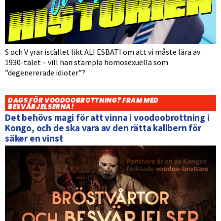
S och V yrar istället likt ALI ESBATI om att vi måste lära av
1930-talet – vill han stämpla homosexuella som
”degenererade idioter”?
DAGS FÖR VOODOOBROTTNING? FRAM MED
BESVÄRJELSERNA!
Det behövs magi för att vinna i voodoobrottning i
Kongo, och de ska vara av den rätta kalibern för
säker en vinst