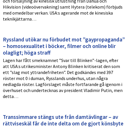
och försäljning av kinesisk utrustning från Dahua och
Hikvision (videoövervakning) samt Hytera (telekom) förbjuds
med omedelbar verkan. USA:s agerande mot de kinesiska
teknikjättarna…
Ryssland utökar nu förbudet mot ”gaypropaganda”
– homosexualitet i böcker, filmer och online blir
olagligt; höga straff
Lagen har fått smeknamnet ”Svar till Blinken”-lagen, efter
att USA:s utrikesminister Antony Blinken kritiserat den som
ett ”slag mot yttrandefriheten”. Det godkändes med 397
röster mot 0 i duman, Rysslands underhus, utan några
nedlagda röster. Lagförslaget måste fortfarande gå igenom i
överhuset och undertecknas av president Vladimir Putin, men
detta…
Transsimmare stängs ute från damtävlingar – av
rättviseskäl får de inte delta om de gjort könsbyte