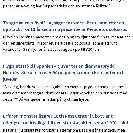
personer. Rowling har ”superhatiska och splittrande åsikter.”
Tyngre än en blåval? Ja, säger forskare i Peru, som efter en
upptäckt för 13 år sedan nu presenterar Perucetus colossus
Blåvalen har länge ansetts vara det tyngsta djur som funnits, men nu får
den en silverplats i historien. Perucetus colossus, som gled runt i
vattnet för 39 miljoner år sedan, vägde upp till 320 ton.
Flygplatsstöld i Spanien – tjuvar tar en diamantprydd
Hermès-väska och över 90 miljoner kronor i kontanter och
juveler
”Älskling, har du sett till min guld- och diamantprydda handväska med
mina diamantörhängen, tiomiljoners Bvlgari-klockan och buntarna med
sedlar?” Då var tjuvarna redan på flykt i sin hyrbil.
Erfaren monsterjägare? Loch Ness Center i Skottland
efterlyser nu frivilliga till den största jakten sedan 1970-talet
Det är ännu oklart hur forskarna agerar om Nessie går till attack, men