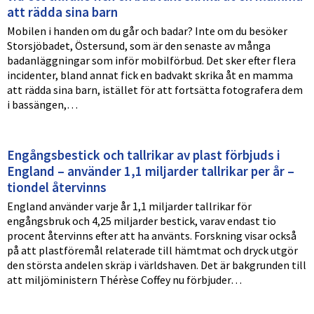
att rädda sina barn
Mobilen i handen om du går och badar? Inte om du besöker
Storsjöbadet, Östersund, som är den senaste av många
badanläggningar som inför mobilförbud. Det sker efter flera
incidenter, bland annat fick en badvakt skrika åt en mamma
att rädda sina barn, istället för att fortsätta fotografera dem
i bassängen,…
Engångsbestick och tallrikar av plast förbjuds i
England – använder 1,1 miljarder tallrikar per år –
tiondel återvinns
England använder varje år 1,1 miljarder tallrikar för
engångsbruk och 4,25 miljarder bestick, varav endast tio
procent återvinns efter att ha använts. Forskning visar också
på att plastföremål relaterade till hämtmat och dryck utgör
den största andelen skräp i världshaven. Det är bakgrunden till
att miljöministern Thérèse Coffey nu förbjuder…