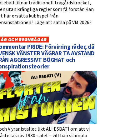
teball liknar traditionell trägårdskrocket,
n utan krångliga regler som få förstår. Kan
t här ersätta kubbspel från
ensinstationen? Läge att satsa på VM 2026?
BÅG OCH REGNBÅGAR
ommentar PRIDE: Förvirring råder, då
VENSK VÄNSTER VÄGRAR TA AVSTÅND
RÅN AGGRESSIVT BÖGHAT och
onspirationsteorier
och V yrar istället likt ALI ESBATI om att vi
ste lära av 1930-talet – vill han stämpla