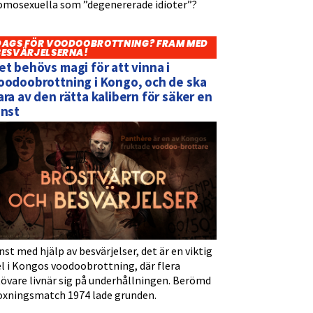
omosexuella som ”degenererade idioter”?
DAGS FÖR VOODOOBROTTNING? FRAM MED
BESVÄRJELSERNA!
et behövs magi för att vinna i
oodoobrottning i Kongo, och de ska
ara av den rätta kalibern för säker en
inst
nst med hjälp av besvärjelser, det är en viktig
l i Kongos voodoobrottning, där flera
tövare livnär sig på underhållningen. Berömd
oxningsmatch 1974 lade grunden.