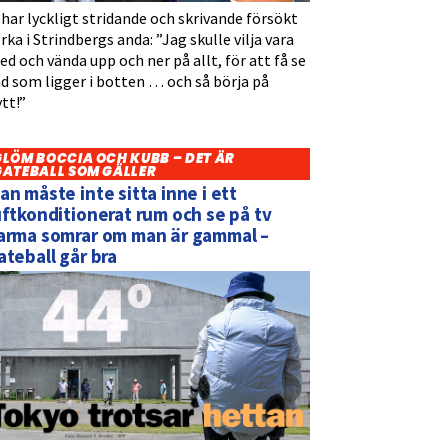
 har lyckligt stridande och skrivande försökt
rka i Strindbergs anda: ”Jag skulle vilja vara
d och vända upp och ner på allt, för att få se
d som ligger i botten … och så börja på
tt!”
GLÖM BOCCIA OCH KUBB – DET ÄR
GATEBALL SOM GÄLLER
an måste inte sitta inne i ett
uftkonditionerat rum och se på tv
arma somrar om man är gammal –
ateball går bra