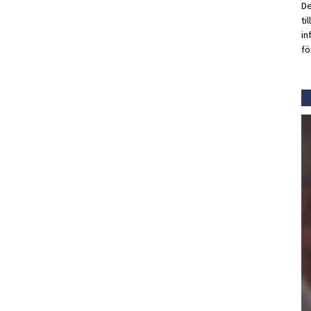
De
ti
in
fö