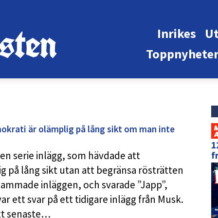
Inrikes
Ut
Toppnyhete
okrati är olämplig på lång sikt om man inte
1
en serie inlägg, som hävdade att
f
 på lång sikt utan att begränsa rösträtten
ksammade inläggen, och svarade ”Japp”,
 ett svar på ett tidigare inlägg från Musk.
itt senaste…