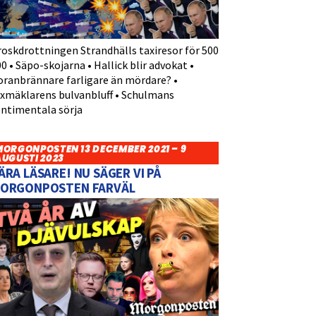
roskdrottningen Strandhälls taxiresor för 500
0 • Säpo-skojarna • Hallick blir advokat •
oranbrännare farligare än mördare? •
yxmäklarens bulvanbluff • Schulmans
entimentala sörja
MORGONPOSTEN 13 DECEMBER 2021 – 9
AUGUSTI 2023
ÄRA LÄSARE! NU SÄGER VI PÅ
ORGONPOSTEN FARVÄL