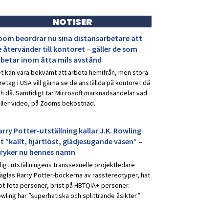
NOTISER
oom beordrar nu sina distansarbetare att
 återvänder till kontoret – gäller de som
rbetar inom åtta mils avstånd
t kan vara bekvämt att arbeta hemifrån, men stora
retag i USA vill gärna se de anställda på kontoret då
h då. Samtidigt tar Microsoft marknadsandelar vad
ller video, på Zooms bekostnad.
rry Potter-utställning kallar J.K. Rowling
t ”kallt, hjärtlöst, glädjesugande väsen” –
tryker nu hennes namn
ligt utställningens transsexuelle projektledare
äglas Harry Potter-böckerna av rasstereotyper, hat
t feta personer, brist på HBTQIA+-personer.
wling har ”superhatiska och splittrande åsikter.”