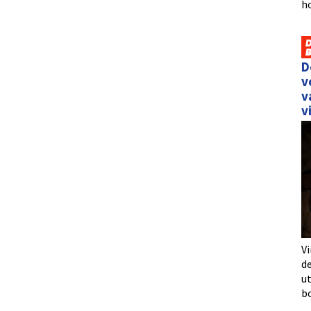
h
D
v
v
v
Vi
de
u
b