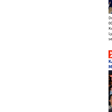
D
00
K
L
s
K
M