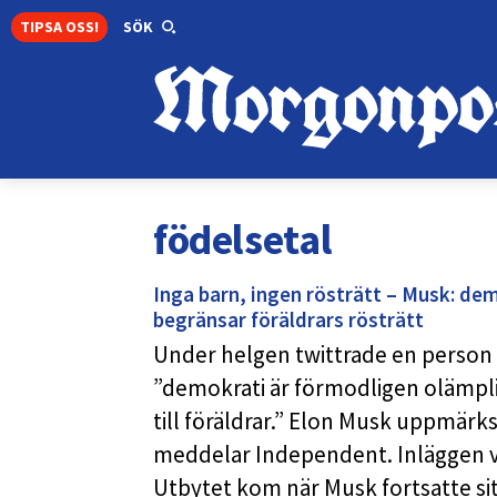
TIPSA OSS!
SÖK
födelsetal
Inga barn, ingen rösträtt – Musk: dem
begränsar föräldrars rösträtt
Under helgen twittrade en person 
”demokrati är förmodligen olämplig
till föräldrar.” Elon Musk uppmär
meddelar Independent. Inläggen var
Utbytet kom när Musk fortsatte s