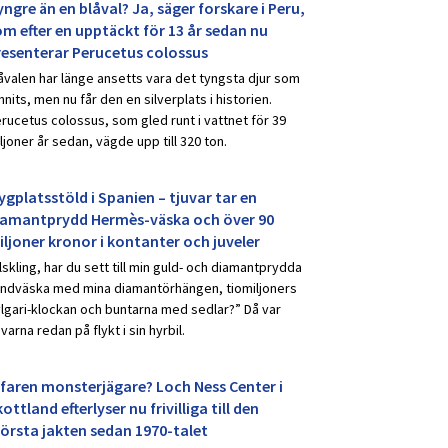
ngre än en blåval? Ja, säger forskare i Peru,
om efter en upptäckt för 13 år sedan nu
resenterar Perucetus colossus
åvalen har länge ansetts vara det tyngsta djur som
nnits, men nu får den en silverplats i historien.
rucetus colossus, som gled runt i vattnet för 39
ljoner år sedan, vägde upp till 320 ton.
ygplatsstöld i Spanien – tjuvar tar en
iamantprydd Hermès-väska och över 90
iljoner kronor i kontanter och juveler
lskling, har du sett till min guld- och diamantprydda
ndväska med mina diamantörhängen, tiomiljoners
lgari-klockan och buntarna med sedlar?” Då var
uvarna redan på flykt i sin hyrbil.
rfaren monsterjägare? Loch Ness Center i
ottland efterlyser nu frivilliga till den
törsta jakten sedan 1970-talet