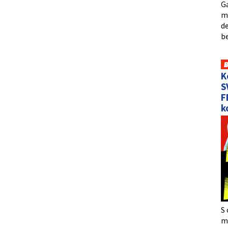
Ga
me
de
b
K
S
F
k
S 
må