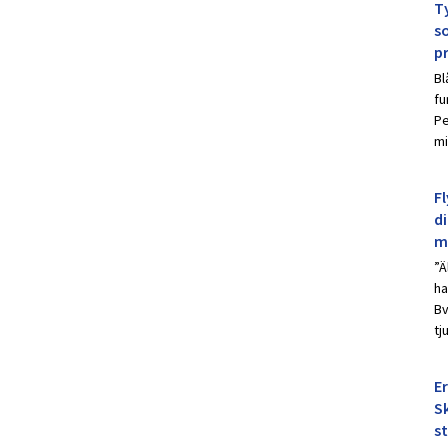
Ty
s
p
Bl
fu
Pe
mi
Fl
d
m
”Ä
ha
Bv
tj
E
Sk
s