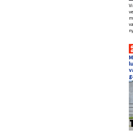
Vi
ve
me
va
ny
M
l
v
g