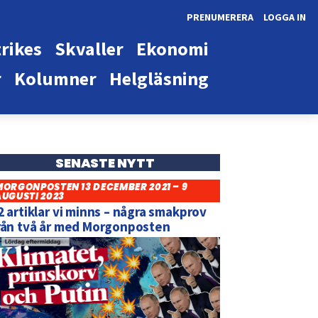
PRENUMERERA
LOGGA IN
rikes
Skvaller
Ekonomi
r
Kolumner
Helgläsning
SENASTE NYTT
MORGONPOSTEN 13 DECEMBER 2021 – 9
AUGUSTI 2023
2 artiklar vi minns – några smakprov
rån två år med Morgonposten