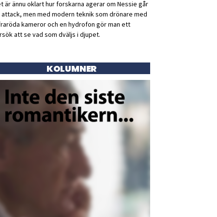
t är ännu oklart hur forskarna agerar om Nessie går
ll attack, men med modern teknik som drönare med
fraröda kameror och en hydrofon gör man ett
rsök att se vad som dväljs i djupet.
KOLUMNER