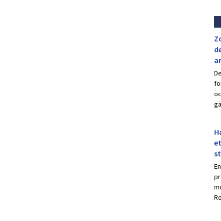
Z
de
a
De
fö
oc
gä
Ha
et
s
En
pr
mo
Ro