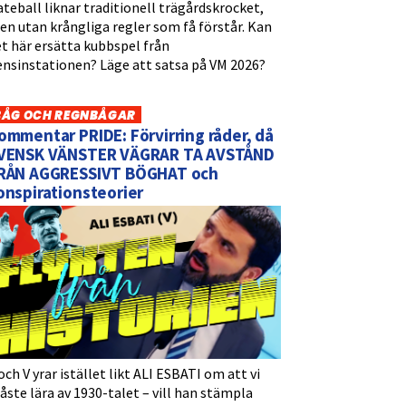
teball liknar traditionell trägårdskrocket,
n utan krångliga regler som få förstår. Kan
t här ersätta kubbspel från
ensinstationen? Läge att satsa på VM 2026?
BÅG OCH REGNBÅGAR
ommentar PRIDE: Förvirring råder, då
VENSK VÄNSTER VÄGRAR TA AVSTÅND
RÅN AGGRESSIVT BÖGHAT och
onspirationsteorier
och V yrar istället likt ALI ESBATI om att vi
ste lära av 1930-talet – vill han stämpla