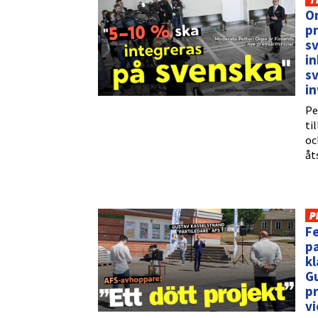
T
Or
pr
sv
in
sv
i
Pe
ti
oc
åt
P
Fe
pa
kl
Gu
pr
vi