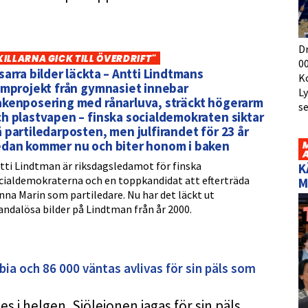
D
KILLARNA GICK TILL ÖVERDRIFT"
00
sarra bilder läckta – Antti Lindtmans
K
lmprojekt från gymnasiet innebar
L
akenposering med rånarluva, sträckt högerarm
s
h plastvapen – finska socialdemokraten siktar
 partiledarposten, men julfirandet för 23 år
edan kommer nu och biter honom i baken
tti Lindtman är riksdagsledamot för finska
K
cialdemokraterna och en toppkandidat att efterträda
M
nna Marin som partiledare. Nu har det läckt ut
andalösa bilder på Lindtman från år 2000.
ibia och 86 000 väntas avlivas för sin päls som
es i helgen. Sjölejonen jagas för sin päls,