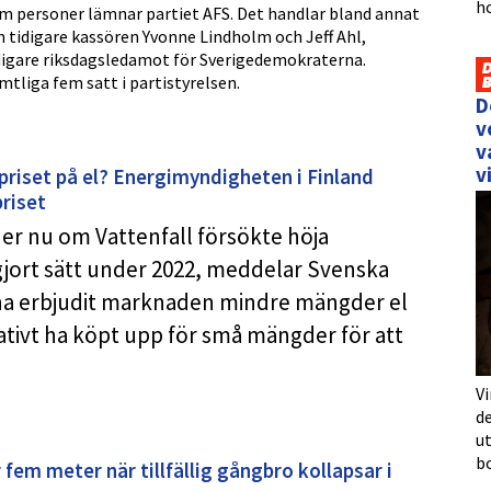
h
m personer lämnar partiet AFS. Det handlar bland annat
 tidigare kassören Yvonne Lindholm och Jeff Ahl,
digare riksdagsledamot för Sverigedemokraterna.
mtliga fem satt i partistyrelsen.
D
v
v
v
riset på el? Energimyndigheten i Finland
priset
er nu om Vattenfall försökte höja
gjort sätt under 2022, meddelar Svenska
t ha erbjudit marknaden mindre mängder el
rnativt ha köpt upp för små mängder för att
Vi
de
u
b
r fem meter när tillfällig gångbro kollapsar i