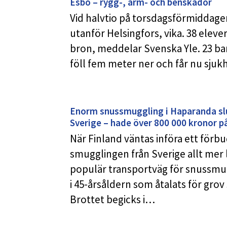
Esbo – rygg-, arm- och benskador
Vid halvtio på torsdagsförmiddagen g
utanför Helsingfors, vika. 38 eleve
bron, meddelar Svenska Yle. 23 ba
föll fem meter ner och får nu sju
Enorm snussmuggling i Haparanda slu
Sverige – hade över 800 000 kronor på
När Finland väntas införa ett förbu
smugglingen från Sverige allt mer 
populär transportväg för snussm
i 45-årsåldern som åtalats för gro
Brottet begicks i…