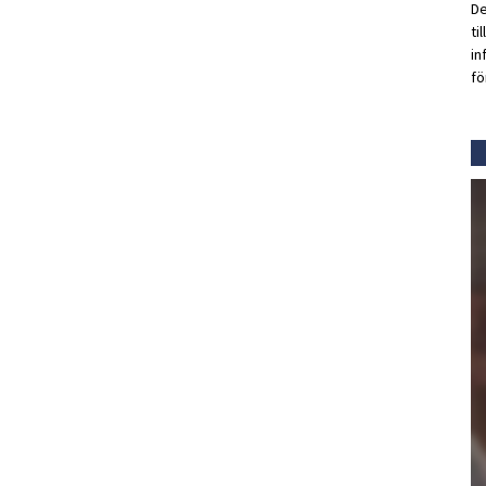
De
ti
in
fö