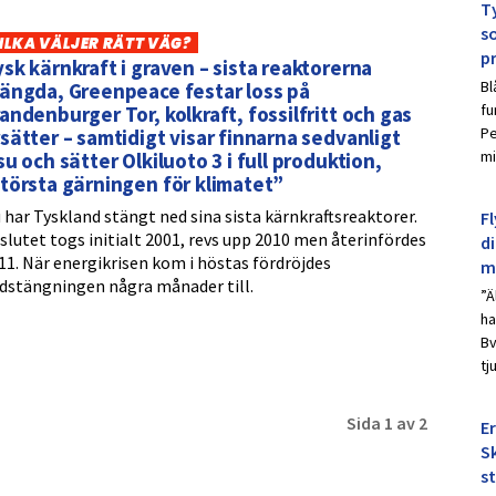
Ty
s
ILKA VÄLJER RÄTT VÄG?
p
sk kärnkraft i graven – sista reaktorerna
Bl
ängda, Greenpeace festar loss på
fu
andenburger Tor, kolkraft, fossilfritt och gas
Pe
sätter – samtidigt visar finnarna sedvanligt
mi
su och sätter Olkiluoto 3 i full produktion,
törsta gärningen för klimatet”
 har Tyskland stängt ned sina sista kärnkraftsreaktorer.
Fl
slutet togs initialt 2001, revs upp 2010 men återinfördes
d
11. När energikrisen kom i höstas fördröjdes
m
dstängningen några månader till.
”Ä
ha
Bv
tj
Sida 1 av 2
E
Sk
s