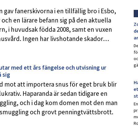
av fanerskivorna i en tillfällig bro i Esbo,
r och en lärare befann sig på den aktuella
Z
rn, i huvudsak födda 2008, samt en vuxen
de
khusvård. Ingen har livshotande skador…
a
De
fö
oc
gä
tar med ett års fängelse och utvisning ur
 sig
Ha
d mot att importera snus för eget bruk blir
et
lukrativ. Haparanda är sedan tidigare en
s
uggling, och i dag kom domen mot den man
En
pr
v smuggling och grovt penningtvättsbrott.
mo
Ro