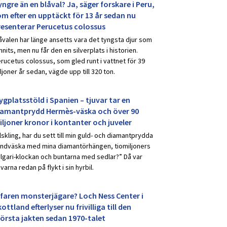
ngre än en blåval? Ja, säger forskare i Peru,
om efter en upptäckt för 13 år sedan nu
resenterar Perucetus colossus
åvalen har länge ansetts vara det tyngsta djur som
nnits, men nu får den en silverplats i historien.
rucetus colossus, som gled runt i vattnet för 39
ljoner år sedan, vägde upp till 320 ton.
ygplatsstöld i Spanien – tjuvar tar en
iamantprydd Hermès-väska och över 90
iljoner kronor i kontanter och juveler
lskling, har du sett till min guld- och diamantprydda
ndväska med mina diamantörhängen, tiomiljoners
lgari-klockan och buntarna med sedlar?” Då var
uvarna redan på flykt i sin hyrbil.
rfaren monsterjägare? Loch Ness Center i
ottland efterlyser nu frivilliga till den
törsta jakten sedan 1970-talet