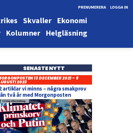
PRENUMERERA
LOGGA IN
rikes
Skvaller
Ekonomi
r
Kolumner
Helgläsning
SENASTE NYTT
MORGONPOSTEN 13 DECEMBER 2021 – 9
AUGUSTI 2023
2 artiklar vi minns – några smakprov
rån två år med Morgonposten