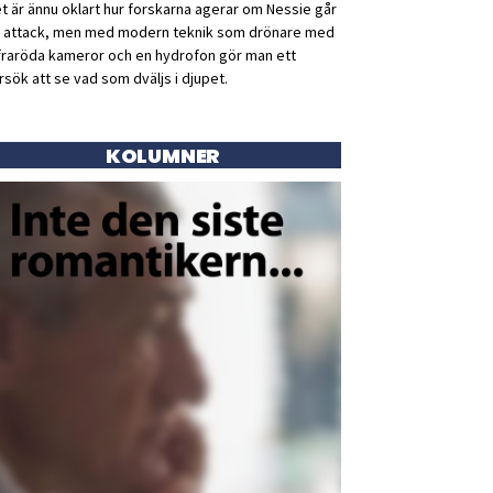
t är ännu oklart hur forskarna agerar om Nessie går
ll attack, men med modern teknik som drönare med
fraröda kameror och en hydrofon gör man ett
rsök att se vad som dväljs i djupet.
KOLUMNER