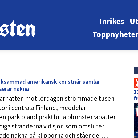
Inrikes
Ut
Toppnyhete
ärksammad amerikansk konstnär samlar
serar nakna
1
mmarnatten mot lördagen strömmade tusen
f
or i centrala Finland, meddelar
 en park bland praktfulla blomsterrabatter
ppiga stränderna vid sjön som omsluter
rade nakna på klipporna och stående i…