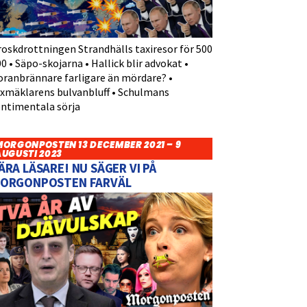
roskdrottningen Strandhälls taxiresor för 500
0 • Säpo-skojarna • Hallick blir advokat •
oranbrännare farligare än mördare? •
yxmäklarens bulvanbluff • Schulmans
entimentala sörja
MORGONPOSTEN 13 DECEMBER 2021 – 9
AUGUSTI 2023
ÄRA LÄSARE! NU SÄGER VI PÅ
ORGONPOSTEN FARVÄL