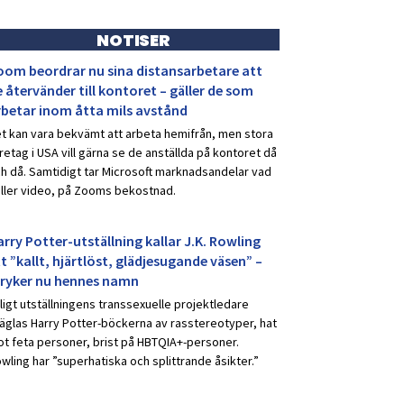
NOTISER
oom beordrar nu sina distansarbetare att
 återvänder till kontoret – gäller de som
rbetar inom åtta mils avstånd
t kan vara bekvämt att arbeta hemifrån, men stora
retag i USA vill gärna se de anställda på kontoret då
h då. Samtidigt tar Microsoft marknadsandelar vad
ller video, på Zooms bekostnad.
rry Potter-utställning kallar J.K. Rowling
t ”kallt, hjärtlöst, glädjesugande väsen” –
tryker nu hennes namn
ligt utställningens transsexuelle projektledare
äglas Harry Potter-böckerna av rasstereotyper, hat
t feta personer, brist på HBTQIA+-personer.
wling har ”superhatiska och splittrande åsikter.”