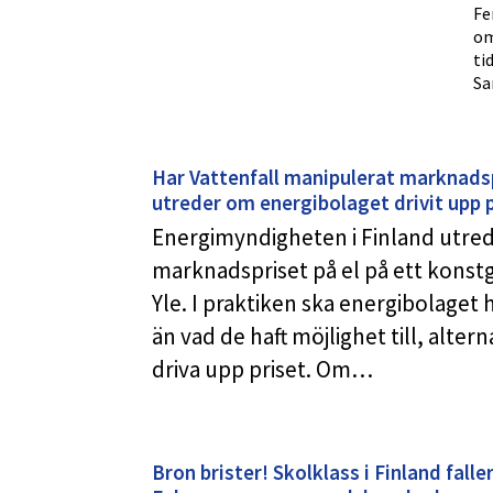
Fe
om
ti
Sa
Har Vattenfall manipulerat marknadsp
utreder om energibolaget drivit upp 
Energimyndigheten i Finland utred
marknadspriset på el på ett konst
Yle. I praktiken ska energibolage
än vad de haft möjlighet till, alte
driva upp priset. Om…
Bron brister! Skolklass i Finland falle