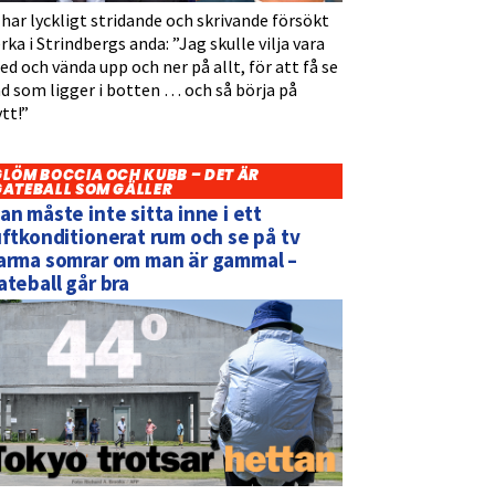
 har lyckligt stridande och skrivande försökt
rka i Strindbergs anda: ”Jag skulle vilja vara
d och vända upp och ner på allt, för att få se
d som ligger i botten … och så börja på
tt!”
GLÖM BOCCIA OCH KUBB – DET ÄR
GATEBALL SOM GÄLLER
an måste inte sitta inne i ett
uftkonditionerat rum och se på tv
arma somrar om man är gammal –
ateball går bra