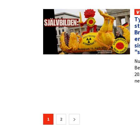
V
Ty
st
Br
er
si
”s
Nu
Be
20
ne
1
2