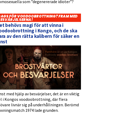
omosexuella som ”degenererade idioter”?
DAGS FÖR VOODOOBROTTNING? FRAM MED
BESVÄRJELSERNA!
et behövs magi för att vinna i
oodoobrottning i Kongo, och de ska
ara av den rätta kalibern för säker en
inst
nst med hjälp av besvärjelser, det är en viktig
l i Kongos voodoobrottning, där flera
tövare livnär sig på underhållningen. Berömd
oxningsmatch 1974 lade grunden.