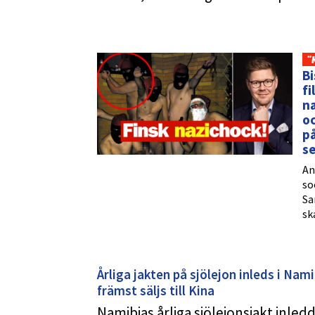
"
Bi
fi
n
oc
på
s
An
so
Sa
sk
Årliga jakten på sjölejon inleds i Nam
främst säljs till Kina
Namibias årliga sjölejonsjakt inledd