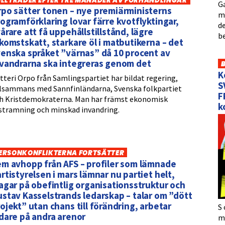
ILLTRÄDER EFTER TRE MÅNADER AV FÖRHANDLINGAR
Ga
po sätter tonen – nye premiärministerns
me
ogramförklaring lovar färre kvotflyktingar,
de
årare att få uppehållstillstånd, lägre
b
komstskatt, starkare öl i matbutikerna – det
enska språket ”värnas” då 10 procent av
nvandrarna ska integreras genom det
K
tteri Orpo från Samlingspartiet har bildat regering,
S
llsammans med Sannfinländarna, Svenska folkpartiet
F
h Kristdemokraterna. Man har främst ekonomisk
k
stramning och minskad invandring.
ERSONKONFLIKTERNA FORTSÄTTER
m avhopp från AFS – profiler som lämnade
rtistyrelsen i mars lämnar nu partiet helt,
agar på obefintlig organisationsstruktur och
stav Kasselstrands ledarskap – talar om ”dött
ojekt” utan chans till förändring, arbetar
S 
dare på andra arenor
må