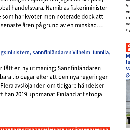
Vi
lobal handelsvara. Namibias fiskeriminister
ve
e som har kvoter men noterade dock att
me
va
e senaste åren på grund av en minskad…
ny
ingsministern, sannfinländaren Vilhelm Junnila,
M
l
ar fått en ny utmaning; Sannfinländaren
v
g
 bara tio dagar efter att den nya regeringen
 Flera avslöjanden om tidigare händelser
tt han 2019 uppmanat Finland att stödja