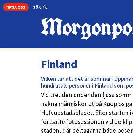
TIPSA OSS!
SÖK
Finland
Vilken tur att det är sommar! Uppm
hundratals personer i Finland som po
Vid tretiden under den ljusa so
nakna människor ut på Kuopios gat
Hufvudstadsbladet. Efter starten i
fortsatte fotosessionen vid de kli
staden, där deltagarna både pose