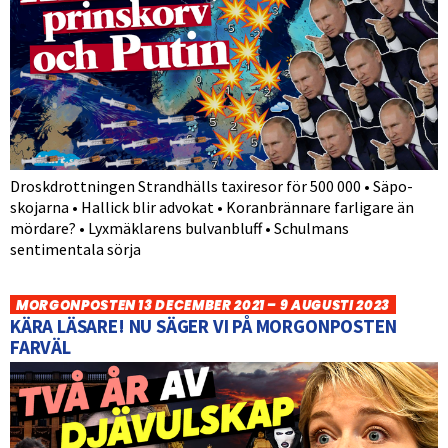
Droskdrottningen Strandhälls taxiresor för 500 000 • Säpo-
skojarna • Hallick blir advokat • Koranbrännare farligare än
mördare? • Lyxmäklarens bulvanbluff • Schulmans
sentimentala sörja
MORGONPOSTEN 13 DECEMBER 2021 – 9 AUGUSTI 2023
KÄRA LÄSARE! NU SÄGER VI PÅ MORGONPOSTEN
FARVÄL