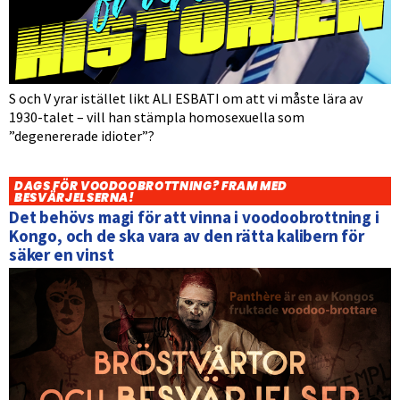
S och V yrar istället likt ALI ESBATI om att vi måste lära av
1930-talet – vill han stämpla homosexuella som
”degenererade idioter”?
DAGS FÖR VOODOOBROTTNING? FRAM MED
BESVÄRJELSERNA!
Det behövs magi för att vinna i voodoobrottning i
Kongo, och de ska vara av den rätta kalibern för
säker en vinst