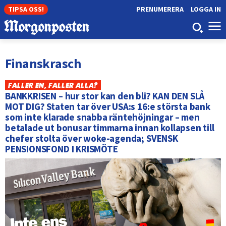
TIPSA OSS!
PRENUMERERA
LOGGA IN
Finanskrasch
FALLER EN, FALLER ALLA?
BANKKRISEN – hur stor kan den bli? KAN DEN SLÅ
MOT DIG? Staten tar över USA:s 16:e största bank
som inte klarade snabba räntehöjningar – men
betalade ut bonusar timmarna innan kollapsen till
chefer stolta över woke-agenda; SVENSK
PENSIONSFOND I KRISMÖTE