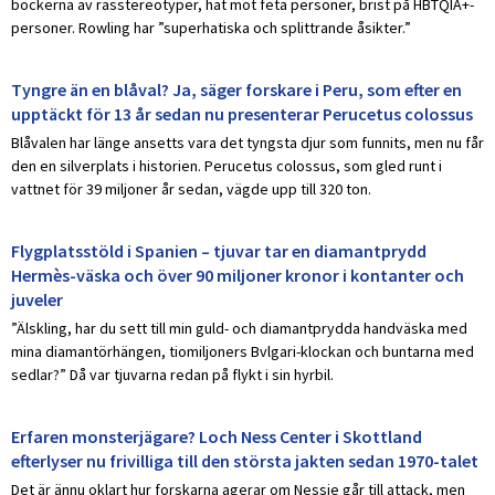
böckerna av rasstereotyper, hat mot feta personer, brist på HBTQIA+-
personer. Rowling har ”superhatiska och splittrande åsikter.”
Tyngre än en blåval? Ja, säger forskare i Peru, som efter en
upptäckt för 13 år sedan nu presenterar Perucetus colossus
Blåvalen har länge ansetts vara det tyngsta djur som funnits, men nu får
den en silverplats i historien. Perucetus colossus, som gled runt i
vattnet för 39 miljoner år sedan, vägde upp till 320 ton.
Flygplatsstöld i Spanien – tjuvar tar en diamantprydd
Hermès-väska och över 90 miljoner kronor i kontanter och
juveler
”Älskling, har du sett till min guld- och diamantprydda handväska med
mina diamantörhängen, tiomiljoners Bvlgari-klockan och buntarna med
sedlar?” Då var tjuvarna redan på flykt i sin hyrbil.
Erfaren monsterjägare? Loch Ness Center i Skottland
efterlyser nu frivilliga till den största jakten sedan 1970-talet
Det är ännu oklart hur forskarna agerar om Nessie går till attack, men