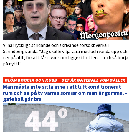
Vi har lyckligt stridande och skrivande försökt verka i
Strindbergs anda: ”Jag skulle vilja vara med och vända upp och
ner på allt, för att få se vad som ligger i botten … och så börja
på nytt!”
GLÖM BOCCIA OCH KUBB – DET ÄR GATEBALL SOM GÄLLER
Man måste inte sitta inne i ett luftkonditionerat
rum och se på tv varma somrar om man är gammal –
gateball går bra