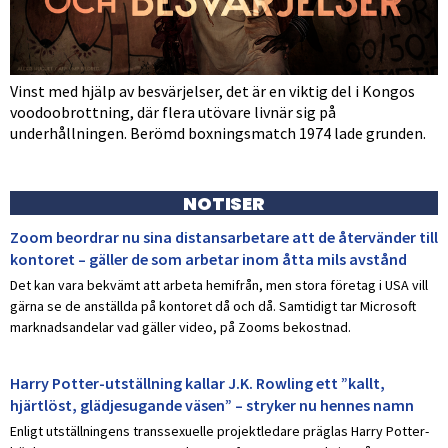
Vinst med hjälp av besvärjelser, det är en viktig del i Kongos
voodoobrottning, där flera utövare livnär sig på
underhållningen. Berömd boxningsmatch 1974 lade grunden.
NOTISER
Zoom beordrar nu sina distansarbetare att de återvänder till
kontoret – gäller de som arbetar inom åtta mils avstånd
Det kan vara bekvämt att arbeta hemifrån, men stora företag i USA vill
gärna se de anställda på kontoret då och då. Samtidigt tar Microsoft
marknadsandelar vad gäller video, på Zooms bekostnad.
Harry Potter-utställning kallar J.K. Rowling ett ”kallt,
hjärtlöst, glädjesugande väsen” – stryker nu hennes namn
Enligt utställningens transsexuelle projektledare präglas Harry Potter-