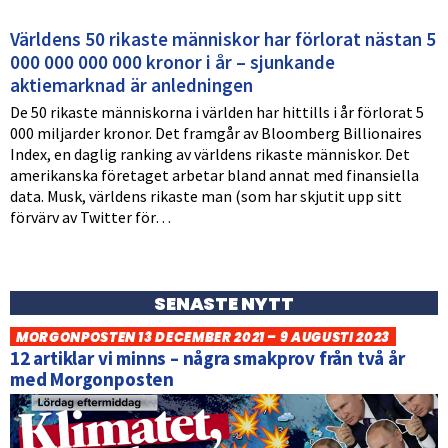
Världens 50 rikaste människor har förlorat nästan 5
000 000 000 000 kronor i år – sjunkande
aktiemarknad är anledningen
De 50 rikaste människorna i världen har hittills i år förlorat 5
000 miljarder kronor. Det framgår av Bloomberg Billionaires
Index, en daglig ranking av världens rikaste människor. Det
amerikanska företaget arbetar bland annat med finansiella
data. Musk, världens rikaste man (som har skjutit upp sitt
förvärv av Twitter för…
SENASTE NYTT
MORGONPOSTEN 13 DECEMBER 2021 – 9 AUGUSTI 2023
12 artiklar vi minns – några smakprov från två år
med Morgonposten