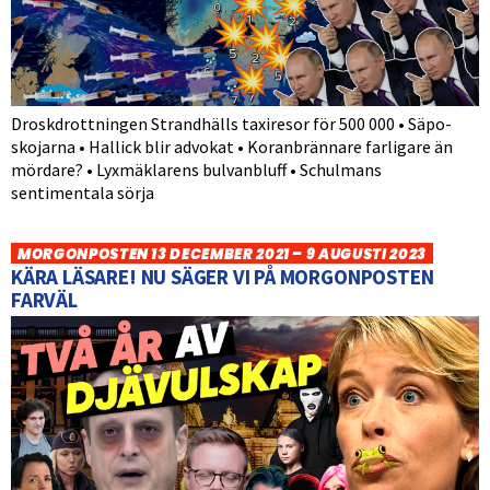
Droskdrottningen Strandhälls taxiresor för 500 000 • Säpo-
skojarna • Hallick blir advokat • Koranbrännare farligare än
mördare? • Lyxmäklarens bulvanbluff • Schulmans
sentimentala sörja
MORGONPOSTEN 13 DECEMBER 2021 – 9 AUGUSTI 2023
KÄRA LÄSARE! NU SÄGER VI PÅ MORGONPOSTEN
FARVÄL