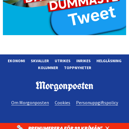
EKONOMI
SKVALLER
UTRIKES
INRIKES
HELGLÄSNING
KOLUMNER
TOPPNYHETER
Morgonposten
Om Morgonposten
Cookies
Personuppgiftspolicy
×
PRENUMERERA FÖR 99 KR/MÅN!