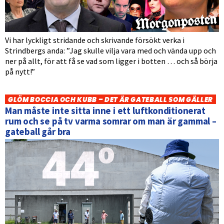
Vi har lyckligt stridande och skrivande försökt verka i
Strindbergs anda: ”Jag skulle vilja vara med och vända upp och
ner på allt, för att få se vad som ligger i botten … och så börja
på nytt!”
GLÖM BOCCIA OCH KUBB – DET ÄR GATEBALL SOM GÄLLER
Man måste inte sitta inne i ett luftkonditionerat
rum och se på tv varma somrar om man är gammal –
gateball går bra