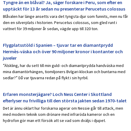
Tyngre än en blåval? Ja, säger forskare i Peru, som efter en
upptäckt för 13 år sedan nu presenterar Perucetus colossus
Blåvalen har länge ansetts vara det tyngsta djur som funnits, men nu får
den en silverplats i historien. Perucetus colossus, som gled runt i
vattnet för 39 miljoner år sedan, vägde upp till 320 ton.
Flygplatsstöld i Spanien – tjuvar tar en diamantprydd
Hermès-väska och över 90 miljoner kronor i kontanter och
juveler
”Älskling, har du sett till min guld- och diamantprydda handväska med
mina diamantörhängen, tiomiljoners Bvlgari-klockan och buntarna med
sedlar?” Då var tjuvarna redan på flykt i sin hyrbil.
Erfaren monsterjägare? Loch Ness Center i Skottland
efterlyser nu frivilliga till den största jakten sedan 1970-talet
Det är ännu oklart hur forskarna agerar om Nessie går till attack, men
med modern teknik som drönare med infraröda kameror och en
hydrofon gör man ett försök att se vad som dväljs i djupet.