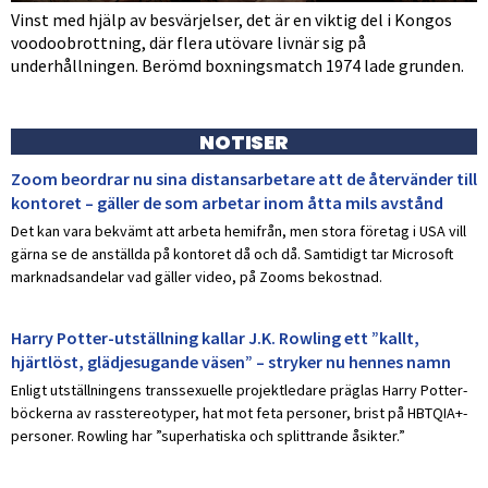
Vinst med hjälp av besvärjelser, det är en viktig del i Kongos
voodoobrottning, där flera utövare livnär sig på
underhållningen. Berömd boxningsmatch 1974 lade grunden.
NOTISER
Zoom beordrar nu sina distansarbetare att de återvänder till
kontoret – gäller de som arbetar inom åtta mils avstånd
Det kan vara bekvämt att arbeta hemifrån, men stora företag i USA vill
gärna se de anställda på kontoret då och då. Samtidigt tar Microsoft
marknadsandelar vad gäller video, på Zooms bekostnad.
Harry Potter-utställning kallar J.K. Rowling ett ”kallt,
hjärtlöst, glädjesugande väsen” – stryker nu hennes namn
Enligt utställningens transsexuelle projektledare präglas Harry Potter-
böckerna av rasstereotyper, hat mot feta personer, brist på HBTQIA+-
personer. Rowling har ”superhatiska och splittrande åsikter.”