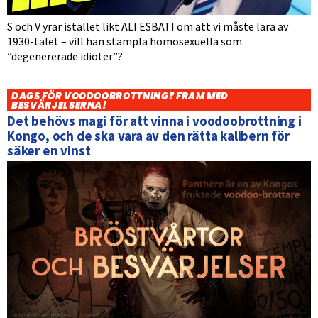
S och V yrar istället likt ALI ESBATI om att vi måste lära av
1930-talet – vill han stämpla homosexuella som
”degenererade idioter”?
DAGS FÖR VOODOOBROTTNING? FRAM MED
BESVÄRJELSERNA!
Det behövs magi för att vinna i voodoobrottning i
Kongo, och de ska vara av den rätta kalibern för
säker en vinst