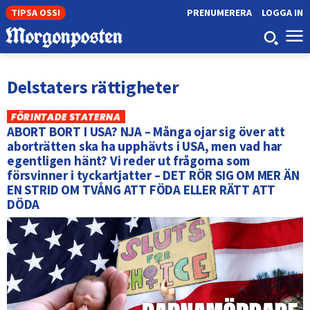
TIPSA OSS!
PRENUMERERA
LOGGA IN
Delstaters rättigheter
FÖRINTADE STATERNA
ABORT BORT I USA? NJA – Många ojar sig över att
aborträtten ska ha upphävts i USA, men vad har
egentligen hänt? Vi reder ut frågorna som
försvinner i tyckartjatter – DET RÖR SIG OM MER ÄN
EN STRID OM TVÅNG ATT FÖDA ELLER RÄTT ATT
DÖDA