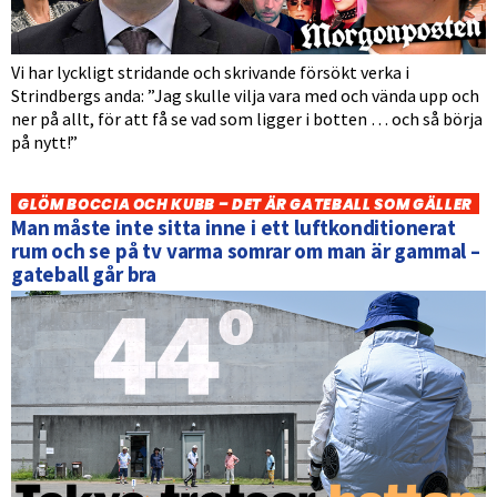
Vi har lyckligt stridande och skrivande försökt verka i
Strindbergs anda: ”Jag skulle vilja vara med och vända upp och
ner på allt, för att få se vad som ligger i botten … och så börja
på nytt!”
GLÖM BOCCIA OCH KUBB – DET ÄR GATEBALL SOM GÄLLER
Man måste inte sitta inne i ett luftkonditionerat
rum och se på tv varma somrar om man är gammal –
gateball går bra