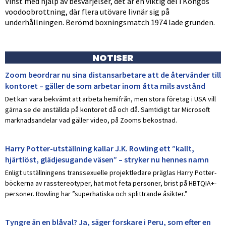
Vinst med hjälp av besvärjelser, det är en viktig del i Kongos
voodoobrottning, där flera utövare livnär sig på
underhållningen. Berömd boxningsmatch 1974 lade grunden.
NOTISER
Zoom beordrar nu sina distansarbetare att de återvänder till
kontoret – gäller de som arbetar inom åtta mils avstånd
Det kan vara bekvämt att arbeta hemifrån, men stora företag i USA vill
gärna se de anställda på kontoret då och då. Samtidigt tar Microsoft
marknadsandelar vad gäller video, på Zooms bekostnad.
Harry Potter-utställning kallar J.K. Rowling ett ”kallt,
hjärtlöst, glädjesugande väsen” – stryker nu hennes namn
Enligt utställningens transsexuelle projektledare präglas Harry Potter-
böckerna av rasstereotyper, hat mot feta personer, brist på HBTQIA+-
personer. Rowling har ”superhatiska och splittrande åsikter.”
Tyngre än en blåval? Ja, säger forskare i Peru, som efter en