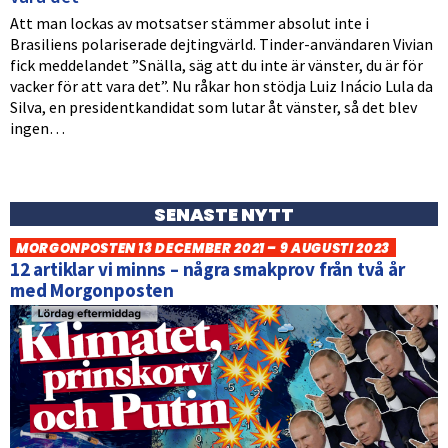
Att man lockas av motsatser stämmer absolut inte i
Brasiliens polariserade dejtingvärld. Tinder-användaren Vivian
fick meddelandet ”Snälla, säg att du inte är vänster, du är för
vacker för att vara det”. Nu råkar hon stödja Luiz Inácio Lula da
Silva, en presidentkandidat som lutar åt vänster, så det blev
ingen…
SENASTE NYTT
MORGONPOSTEN 13 DECEMBER 2021 – 9 AUGUSTI 2023
12 artiklar vi minns – några smakprov från två år
med Morgonposten