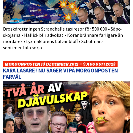
Droskdrottningen Strandhälls taxiresor för 500 000 • Säpo-
skojarna • Hallick blir advokat • Koranbrännare farligare än
mördare? • Lyxmäklarens bulvanbluff • Schulmans
sentimentala sörja
MORGONPOSTEN 13 DECEMBER 2021 – 9 AUGUSTI 2023
KÄRA LÄSARE! NU SÄGER VI PÅ MORGONPOSTEN
FARVÄL