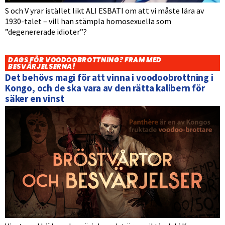
S och V yrar istället likt ALI ESBATI om att vi måste lära av
1930-talet – vill han stämpla homosexuella som
”degenererade idioter”?
DAGS FÖR VOODOOBROTTNING? FRAM MED
BESVÄRJELSERNA!
Det behövs magi för att vinna i voodoobrottning i
Kongo, och de ska vara av den rätta kalibern för
säker en vinst