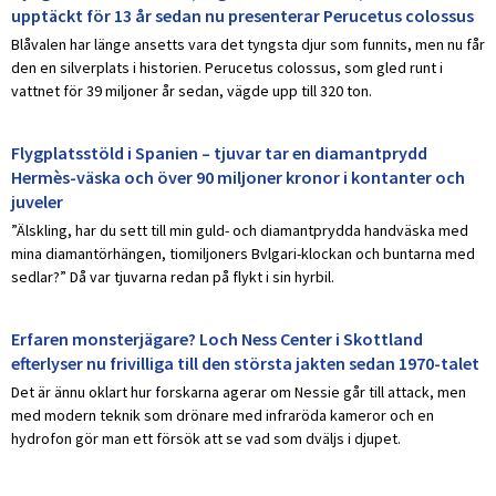
upptäckt för 13 år sedan nu presenterar Perucetus colossus
Blåvalen har länge ansetts vara det tyngsta djur som funnits, men nu får
den en silverplats i historien. Perucetus colossus, som gled runt i
vattnet för 39 miljoner år sedan, vägde upp till 320 ton.
Flygplatsstöld i Spanien – tjuvar tar en diamantprydd
Hermès-väska och över 90 miljoner kronor i kontanter och
juveler
”Älskling, har du sett till min guld- och diamantprydda handväska med
mina diamantörhängen, tiomiljoners Bvlgari-klockan och buntarna med
sedlar?” Då var tjuvarna redan på flykt i sin hyrbil.
Erfaren monsterjägare? Loch Ness Center i Skottland
efterlyser nu frivilliga till den största jakten sedan 1970-talet
Det är ännu oklart hur forskarna agerar om Nessie går till attack, men
med modern teknik som drönare med infraröda kameror och en
hydrofon gör man ett försök att se vad som dväljs i djupet.