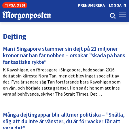
TIPSA OSS!
PRENUMERERA
LOGGA IN
Dejting
Man i Singapore stämmer sin dejt på 21 miljoner
kronor när han får nobben – orsakar ”skada på hans
fantastiska rykte”
K Kawshigan, en företagare i Singapore, hade sedan 2016
dejtat sin käresta Nora Tan, men det blev inget speciellt av
det. Fyra år senare såg Tan fortfarande bara Kawshigan som
en vän, och började sätta gränser. Hon sa åt honom att inte
vara så behövande, skriver The Strait Times. Det…
Många dejtingappar blir alltmer politiska – ”Snälla,
säg att du inte är vänster, du är för vacker för att
vara det”