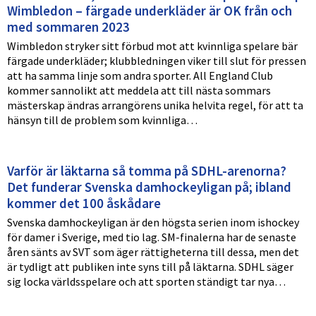
Wimbledon – färgade underkläder är OK från och
med sommaren 2023
Wimbledon stryker sitt förbud mot att kvinnliga spelare bär
färgade underkläder; klubbledningen viker till slut för pressen
att ha samma linje som andra sporter. All England Club
kommer sannolikt att meddela att till nästa sommars
mästerskap ändras arrangörens unika helvita regel, för att ta
hänsyn till de problem som kvinnliga…
Varför är läktarna så tomma på SDHL-arenorna?
Det funderar Svenska damhockeyligan på; ibland
kommer det 100 åskådare
Svenska damhockeyligan är den högsta serien inom ishockey
för damer i Sverige, med tio lag. SM-finalerna har de senaste
åren sänts av SVT som äger rättigheterna till dessa, men det
är tydligt att publiken inte syns till på läktarna. SDHL säger
sig locka världsspelare och att sporten ständigt tar nya…