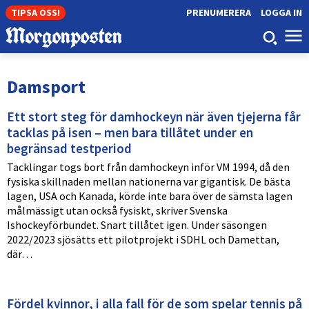
TIPSA OSS!
PRENUMERERA
LOGGA IN
Damsport
Ett stort steg för damhockeyn när även tjejerna får
tacklas på isen – men bara tillåtet under en
begränsad testperiod
Tacklingar togs bort från damhockeyn inför VM 1994, då den
fysiska skillnaden mellan nationerna var gigantisk. De bästa
lagen, USA och Kanada, körde inte bara över de sämsta lagen
målmässigt utan också fysiskt, skriver Svenska
Ishockeyförbundet. Snart tillåtet igen. Under säsongen
2022/2023 sjösätts ett pilotprojekt i SDHL och Damettan,
där…
Fördel kvinnor, i alla fall för de som spelar tennis på