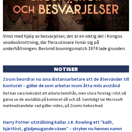
Vinst med hjälp av besvärjelser, det är en viktig del i Kongos
voodoobrottning, där flera utövare livnär sig på
underhållningen. Berömd boxningsmatch 1974 lade grunden.
NOTISER
Zoom beordrar nu sina distansarbetare att de återvänder till
kontoret – gäller de som arbetar inom åtta mils avstånd
Det kan vara bekvämt att arbeta hemifrån, men stora företag i USA vill
gärna se de anställda på kontoret då och då. Samtidigt tar Microsoft
marknadsandelar vad gäller video, på Zooms bekostnad.
Harry Potter-utställning kallar J.K. Rowling ett ”kallt,
hjärtlöst, glädjesugande väsen” – stryker nu hennes namn