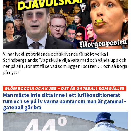
Vi har lyckligt stridande och skrivande försökt verka i
Strindbergs anda: ”Jag skulle vilja vara med och vända upp och
ner på allt, för att få se vad som ligger i botten … och så börja
på nytt!”
GLÖM BOCCIA OCH KUBB – DET ÄR GATEBALL SOM GÄLLER
Man måste inte sitta inne i ett luftkonditionerat
rum och se på tv varma somrar om man är gammal –
gateball går bra