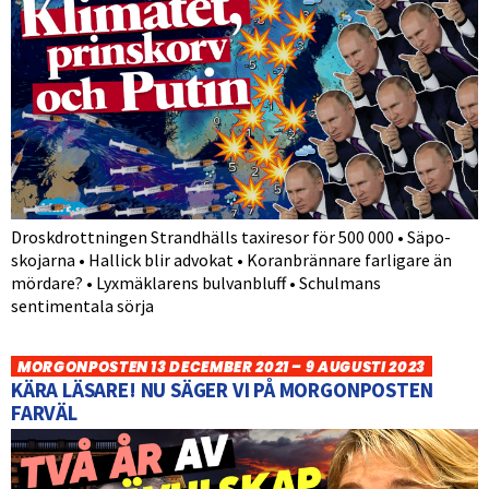
Droskdrottningen Strandhälls taxiresor för 500 000 • Säpo-
skojarna • Hallick blir advokat • Koranbrännare farligare än
mördare? • Lyxmäklarens bulvanbluff • Schulmans
sentimentala sörja
MORGONPOSTEN 13 DECEMBER 2021 – 9 AUGUSTI 2023
KÄRA LÄSARE! NU SÄGER VI PÅ MORGONPOSTEN
FARVÄL