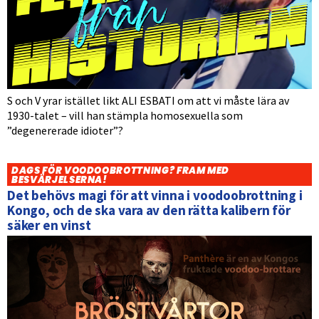
S och V yrar istället likt ALI ESBATI om att vi måste lära av
1930-talet – vill han stämpla homosexuella som
”degenererade idioter”?
DAGS FÖR VOODOOBROTTNING? FRAM MED
BESVÄRJELSERNA!
Det behövs magi för att vinna i voodoobrottning i
Kongo, och de ska vara av den rätta kalibern för
säker en vinst