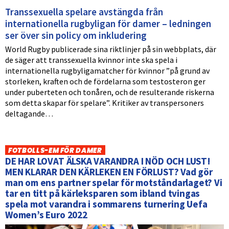
Transsexuella spelare avstängda från
internationella rugbyligan för damer – ledningen
ser över sin policy om inkludering
World Rugby publicerade sina riktlinjer på sin webbplats, där
de säger att transsexuella kvinnor inte ska spela i
internationella rugbyligamatcher för kvinnor ”på grund av
storleken, kraften och de fördelarna som testosteron ger
under puberteten och tonåren, och de resulterande riskerna
som detta skapar för spelare”. Kritiker av transpersoners
deltagande…
FOTBOLLS-EM FÖR DAMER
DE HAR LOVAT ÄLSKA VARANDRA I NÖD OCH LUST!
MEN KLARAR DEN KÄRLEKEN EN FÖRLUST? Vad gör
man om ens partner spelar för motståndarlaget? Vi
tar en titt på kärleksparen som ibland tvingas
spela mot varandra i sommarens turnering Uefa
Women’s Euro 2022