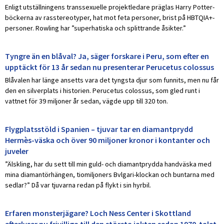
Enligt utställningens transsexuelle projektledare präglas Harry Potter-
böckerna av rasstereotyper, hat mot feta personer, brist på HBTQIA+-
personer. Rowling har ”superhatiska och splittrande åsikter.”
Tyngre än en blåval? Ja, säger forskare i Peru, som efter en
upptäckt för 13 år sedan nu presenterar Perucetus colossus
Blåvalen har länge ansetts vara det tyngsta djur som funnits, men nu får
den en silverplats i historien. Perucetus colossus, som gled runt i
vattnet för 39 miljoner år sedan, vägde upp till 320 ton.
Flygplatsstöld i Spanien – tjuvar tar en diamantprydd
Hermès-väska och över 90 miljoner kronor i kontanter och
juveler
”Älskling, har du sett till min guld- och diamantprydda handväska med
mina diamantörhängen, tiomiljoners Bvlgari-klockan och buntarna med
sedlar?” Då var tjuvarna redan på flykt i sin hyrbil.
Erfaren monsterjägare? Loch Ness Center i Skottland
efterlyser nu frivilliga till den största jakten sedan 1970-talet