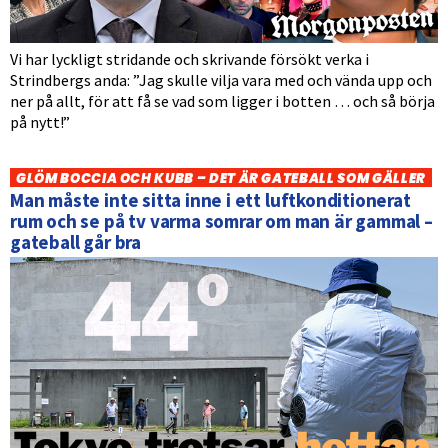
Vi har lyckligt stridande och skrivande försökt verka i
Strindbergs anda: ”Jag skulle vilja vara med och vända upp och
ner på allt, för att få se vad som ligger i botten … och så börja
på nytt!”
GLÖM BOCCIA OCH KUBB – DET ÄR GATEBALL SOM GÄLLER
Man måste inte sitta inne i ett luftkonditionerat
rum och se på tv varma somrar om man är gammal –
gateball går bra