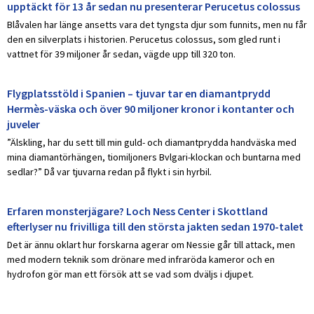
upptäckt för 13 år sedan nu presenterar Perucetus colossus
Blåvalen har länge ansetts vara det tyngsta djur som funnits, men nu får
den en silverplats i historien. Perucetus colossus, som gled runt i
vattnet för 39 miljoner år sedan, vägde upp till 320 ton.
Flygplatsstöld i Spanien – tjuvar tar en diamantprydd
Hermès-väska och över 90 miljoner kronor i kontanter och
juveler
”Älskling, har du sett till min guld- och diamantprydda handväska med
mina diamantörhängen, tiomiljoners Bvlgari-klockan och buntarna med
sedlar?” Då var tjuvarna redan på flykt i sin hyrbil.
Erfaren monsterjägare? Loch Ness Center i Skottland
efterlyser nu frivilliga till den största jakten sedan 1970-talet
Det är ännu oklart hur forskarna agerar om Nessie går till attack, men
med modern teknik som drönare med infraröda kameror och en
hydrofon gör man ett försök att se vad som dväljs i djupet.