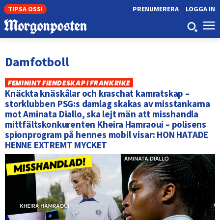
TIPSA OSS!
PRENUMERERA
LOGGA IN
Damfotboll
FEMININT FIENDESKAP I FRANKRIKE
Knäckta knäskålar och kraschat kamratskap –
storklubben PSG:s damlag skakas av misstankarna
mot Aminata Diallo, ska lejt män att misshandla
mittfältskonkurenten Kheira Hamraoui – polisens
spionprogram på hennes mobil visar: HON HATADE
HENNE EXTREMT MYCKET