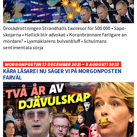
Droskdrottningen Strandhälls taxiresor för 500 000 • Säpo-
skojarna • Hallick blir advokat • Koranbrännare farligare än
mördare? • Lyxmäklarens bulvanbluff • Schulmans
sentimentala sörja
MORGONPOSTEN 13 DECEMBER 2021 – 9 AUGUSTI 2023
KÄRA LÄSARE! NU SÄGER VI PÅ MORGONPOSTEN
FARVÄL