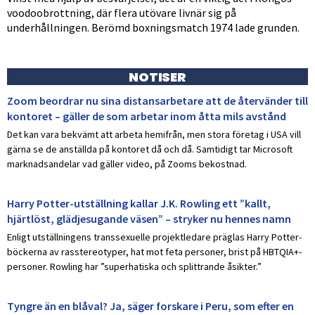
voodoobrottning, där flera utövare livnär sig på
underhållningen. Berömd boxningsmatch 1974 lade grunden.
NOTISER
Zoom beordrar nu sina distansarbetare att de återvänder till
kontoret – gäller de som arbetar inom åtta mils avstånd
Det kan vara bekvämt att arbeta hemifrån, men stora företag i USA vill
gärna se de anställda på kontoret då och då. Samtidigt tar Microsoft
marknadsandelar vad gäller video, på Zooms bekostnad.
Harry Potter-utställning kallar J.K. Rowling ett ”kallt,
hjärtlöst, glädjesugande väsen” – stryker nu hennes namn
Enligt utställningens transsexuelle projektledare präglas Harry Potter-
böckerna av rasstereotyper, hat mot feta personer, brist på HBTQIA+-
personer. Rowling har ”superhatiska och splittrande åsikter.”
Tyngre än en blåval? Ja, säger forskare i Peru, som efter en