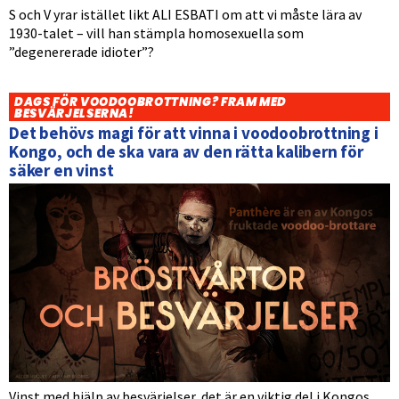
S och V yrar istället likt ALI ESBATI om att vi måste lära av
1930-talet – vill han stämpla homosexuella som
”degenererade idioter”?
DAGS FÖR VOODOOBROTTNING? FRAM MED
BESVÄRJELSERNA!
Det behövs magi för att vinna i voodoobrottning i
Kongo, och de ska vara av den rätta kalibern för
säker en vinst
Vinst med hjälp av besvärjelser, det är en viktig del i Kongos