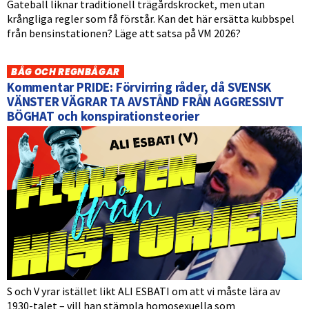
Gateball liknar traditionell trägårdskrocket, men utan
krångliga regler som få förstår. Kan det här ersätta kubbspel
från bensinstationen? Läge att satsa på VM 2026?
BÅG OCH REGNBÅGAR
Kommentar PRIDE: Förvirring råder, då SVENSK
VÄNSTER VÄGRAR TA AVSTÅND FRÅN AGGRESSIVT
BÖGHAT och konspirationsteorier
S och V yrar istället likt ALI ESBATI om att vi måste lära av
1930-talet – vill han stämpla homosexuella som