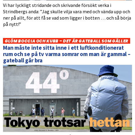
Vi har lyckligt stridande och skrivande försökt verka i
Strindbergs anda: ”Jag skulle vilja vara med och vända upp och
ner på allt, för att få se vad som ligger i botten … och så börja
på nytt!”
GLÖM BOCCIA OCH KUBB – DET ÄR GATEBALL SOM GÄLLER
Man måste inte sitta inne i ett luftkonditionerat
rum och se på tv varma somrar om man är gammal –
gateball går bra