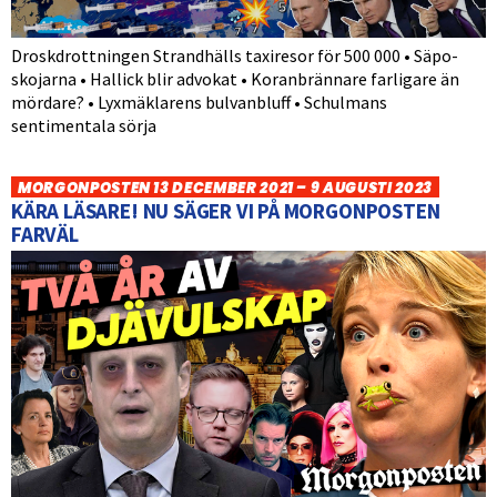
Droskdrottningen Strandhälls taxiresor för 500 000 • Säpo-
skojarna • Hallick blir advokat • Koranbrännare farligare än
mördare? • Lyxmäklarens bulvanbluff • Schulmans
sentimentala sörja
MORGONPOSTEN 13 DECEMBER 2021 – 9 AUGUSTI 2023
KÄRA LÄSARE! NU SÄGER VI PÅ MORGONPOSTEN
FARVÄL