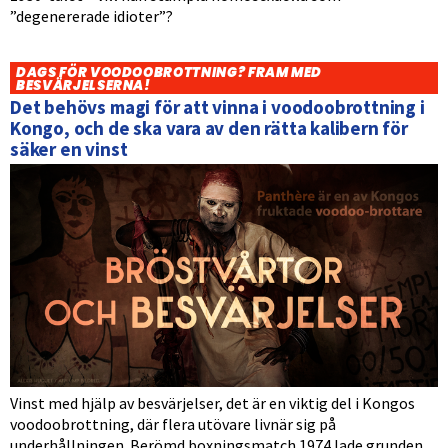
”degenererade idioter”?
DAGS FÖR VOODOOBROTTNING? FRAM MED
BESVÄRJELSERNA!
Det behövs magi för att vinna i voodoobrottning i
Kongo, och de ska vara av den rätta kalibern för
säker en vinst
Vinst med hjälp av besvärjelser, det är en viktig del i Kongos
voodoobrottning, där flera utövare livnär sig på
underhållningen. Berömd boxningsmatch 1974 lade grunden.