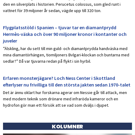
den en silverplats i historien. Perucetus colossus, som gled runt i
vattnet för 39 miljoner år sedan, vägde upp till 320 ton.
Flygplatsstöld i Spanien – tjuvar tar en diamantprydd
Hermès-väska och över 90 miljoner kronor i kontanter och
juveler
”Älskling, har du sett till min guld- och diamantprydda handväska med
mina diamantörhängen, tiomiljoners Bvlgari-klockan och buntarna med
sedlar?” Då var tjuvarna redan på flykt i sin hyrbil.
Erfaren monsterjägare? Loch Ness Center i Skottland
efterlyser nu frivilliga till den största jakten sedan 1970-talet
Det är ännu oklart hur forskarna agerar om Nessie går till attack, men
med modern teknik som drönare med infraröda kameror och en
hydrofon gör man ett försök att se vad som dväljs i djupet.
KOLUMNER