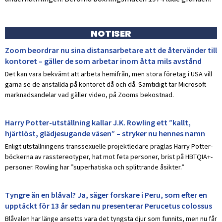
NOTISER
Zoom beordrar nu sina distansarbetare att de återvänder till
kontoret – gäller de som arbetar inom åtta mils avstånd
Det kan vara bekvämt att arbeta hemifrån, men stora företag i USA vill
gärna se de anställda på kontoret då och då. Samtidigt tar Microsoft
marknadsandelar vad gäller video, på Zooms bekostnad.
Harry Potter-utställning kallar J.K. Rowling ett ”kallt,
hjärtlöst, glädjesugande väsen” – stryker nu hennes namn
Enligt utställningens transsexuelle projektledare präglas Harry Potter-
böckerna av rasstereotyper, hat mot feta personer, brist på HBTQIA+-
personer. Rowling har ”superhatiska och splittrande åsikter.”
Tyngre än en blåval? Ja, säger forskare i Peru, som efter en
upptäckt för 13 år sedan nu presenterar Perucetus colossus
Blåvalen har länge ansetts vara det tyngsta djur som funnits, men nu får